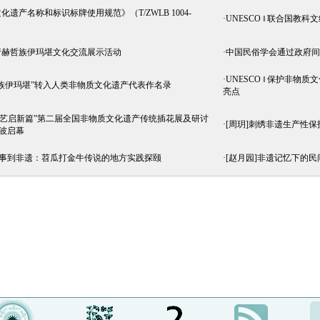
化遗产名称和标识标牌使用规范》（T/ZWLB 1004-
·
UNESCO ‖ 联合国教
行赫哲族伊玛堪文化交流展示活动
·
中国民俗学会通过政府间
·
UNESCO ‖ 保护非
族伊玛堪”转入人类非物质文化遗产代表作名录
亮点
·艺启新篇”第二届全国非物质文化遗产传统插花展及研讨
·
[周玥]刺绣非遗生产性
波启幕
故事到非遗：苕瓜打金牛传说的地方实践探颐
·
[赵月园]非遗记忆下的