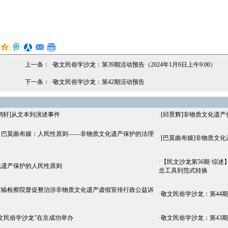
上一条： ·
敬文民俗学沙龙：第39期活动预告（2024年1月6日上午9:00）
下一条： ·
敬文民俗学沙龙：第42期活动预告
鹤轩]从文本到演述事件
·
[邱景辉]非物质文化遗
丨巴莫曲布嫫：人民性原则——非物质文化遗产保护的法理
·
[巴莫曲布嫫]非物质文
·
【民文沙龙第56期·综述
化遗产保护的人民性原则
念工具到范式转换
运输检察院督促整治涉非物质文化遗产虚假宣传行政公益诉
·
敬文民俗学沙龙：第44
敬文民俗学沙龙”在京成功举办
·
敬文民俗学沙龙：第43