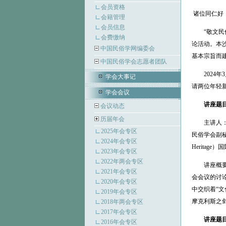
会员资格
诸位同仁好
会籍管理
会员信息
“敬文民俗学沙
会费缴纳
论活动。本
中国民俗学网编委会
基本宗旨而
中国民俗学会志愿者团队
2024年3
学会大事记
请两位年轻
学会会议
讲座题
会议动态
历届年会
主讲人：唐
2025年会专区
民俗学会副秘书
2024年会专区
Heritag
2023年会专区
2022年两会专区
讲座概要：
2021年会专区
会会议的讨
2020年会专区
中交织着“文
2019年会专区
摩克利斯之
2018年两会专区
2017年会专区
讲座题
2016年会专区