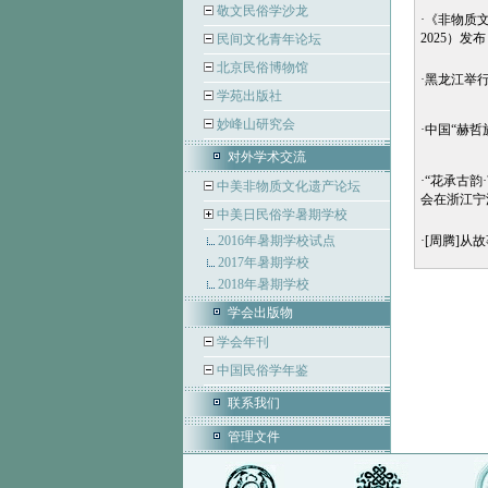
敬文民俗学沙龙
·
《非物质文
2025）发布
民间文化青年论坛
北京民俗博物馆
·
黑龙江举
学苑出版社
妙峰山研究会
·
中国“赫哲
对外学术交流
·
“花承古韵
中美非物质文化遗产论坛
会在浙江宁
中美日民俗学暑期学校
2016年暑期学校试点
·
[周腾]从
2017年暑期学校
2018年暑期学校
学会出版物
学会年刊
中国民俗学年鉴
联系我们
管理文件