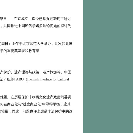
世两周年的祭日——在京成立，迄今已举办过39期主题讨
，共同推进中国民俗学诸多理论问题的探讨为
7日（周日）上午于北京师范大学举办，此次沙龙邀
学的重要奠基者和教育家。
产保护、遗产理论与政策、遗产旅游等。中国
ish Interface for Cultural
难题。在历届保护非物质文化遗产政府间委员
何在商业化与“过度商业化”中寻得平衡，这其
性的较量，而这一问题也许永远是非遗保护中的达