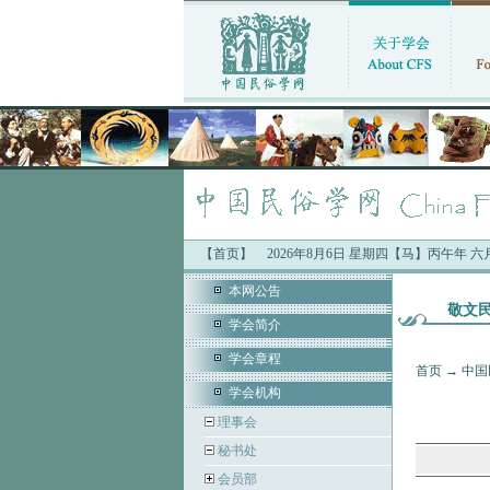
【首页】
2026年8月6日 星期四【马】丙午年 
本网公告
敬文
学会简介
学会章程
首页
→
中国
学会机构
理事会
秘书处
会员部