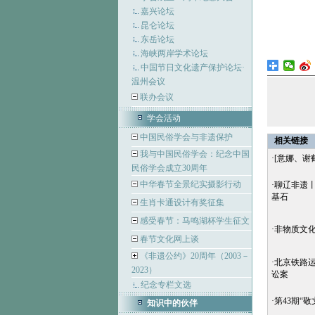
嘉兴论坛
昆仑论坛
东岳论坛
海峡两岸学术论坛
中国节日文化遗产保护论坛·
温州会议
联办会议
学会活动
中国民俗学会与非遗保护
相关链接
我与中国民俗学会：纪念中国
·
[意娜、谢
民俗学会成立30周年
中华春节全景纪实摄影行动
·
聊辽非遗
基石
生肖卡通设计有奖征集
感受春节：马鸣湖杯学生征文
·
非物质文
春节文化网上谈
《非遗公约》20周年（2003－
·
北京铁路
2023）
讼案
纪念专栏文选
·
第43期“
知识中的伙伴