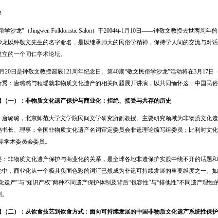
！
龙”（Jingwen Folkloristic Salon）于2004年1月10日——钟敬文教授去
沙龙以钟敬文先生的名字命名，是以继承师大的民俗学精神，保持学人间的交流与对话
建立的一个同仁学术论坛。
月20日是钟敬文教授诞辰121周年纪念日。第40期“敬文民俗学沙龙”活动将在3月1
新秀：唐璐璐与程瑶就非物质文化遗产的相关问题展开讲演，以共同缅怀这一中国民俗
目（一）：非物质文化遗产保护与商业化：拒绝、接受与共存的历史
璐璐，北京师范大学文学院民间文学研究所副教授。主要研究领域为非物质文化遗
长、理事；全国非物质文化遗产名词审定委员会非遗理论编写组委员；比利时文化遗产组织FARO（Flem
e）国际学术委员会委员。
非物质文化遗产保护与商业化的关系，是全球各地非遗保护实践中绕不开的话题和
论中，商业化从一个极具负面色彩的词汇已然成为非遗可持续发展的重要维度之一。如
化遗产”与“知识产权”两种不同遗产保护体制及背后“包容性”与“排他性”不同遗产理
剑。
目（二）：从饮食技艺到饮食方式：面向可持续发展的中国非物质文化遗产系统性保护