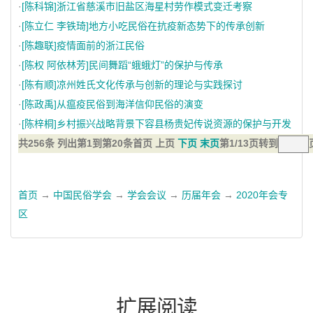
·
[陈科锦]浙江省慈溪市旧盐区海星村劳作模式变迁考察
·
[陈立仁 李铁琦]地方小吃民俗在抗疫新态势下的传承创新
·
[陈趣联]疫情面前的浙江民俗
·
[陈权 阿依林芳]民间舞蹈“蛾蛾灯”的保护与传承
·
[陈有顺]凉州姓氏文化传承与创新的理论与实践探讨
·
[陈政禹]从瘟疫民俗到海洋信仰民俗的演变
·
[陈梓桐]乡村振兴战略背景下容县杨贵妃传说资源的保护与开发
共256条 列出第1到第20条
首页 上页
下页
末页
第1/13页
转到
首页
→
中国民俗学会
→
学会会议
→
历届年会
→
2020年会专
区
扩展阅读