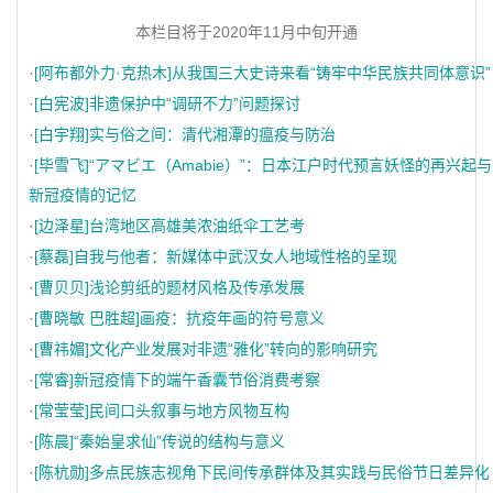
本栏目将于2020年11月中旬开通
·
[阿布都外力·克热木]从我国三大史诗来看“铸牢中华民族共同体意识”
·
[白宪波]非遗保护中“调研不力”问题探讨
·
[白宇翔]实与俗之间：清代湘潭的瘟疫与防治
·
[毕雪飞]“アマビエ（Amabie）”：日本江户时代预言妖怪的再兴起与
新冠疫情的记忆
·
[边泽星]台湾地区高雄美浓油纸伞工艺考
·
[蔡磊]自我与他者：新媒体中武汉女人地域性格的呈现
·
[曹贝贝]浅论剪纸的题材风格及传承发展
·
[曹晓敏 巴胜超]画疫：抗疫年画的符号意义
·
[曹祎媚]文化产业发展对非遗“雅化”转向的影响研究
·
[常睿]新冠疫情下的端午香囊节俗消费考察
·
[常莹莹]民间口头叙事与地方风物互构
·
[陈晨]“秦始皇求仙”传说的结构与意义
·
[陈杭勋]多点民族志视角下民间传承群体及其实践与民俗节日差异化