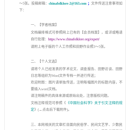
～
5张。投稿邮箱：
chinafolklore-2@163.com
；
文件传送注意事项如
下：
一、【学者档案】
文档编排格式可参照网上已有的【会员档案】，或详或略请
自行处理：
https://www.chinafolklore.org/expert/
请附上电子版的个人工作照和田野作业照3～5张。
二、【个人文选】
请将个人已经发表的学术论文、调查报告、田野访谈、田野
日志等组织为Word文件专档一并进行传送；
欢迎附图：图片请单独传送，注明每幅图片的标题内容，不
要插入word文档。
请注明稿件的具体来源或原始出处，注意版权问题。
文档注释规范可参照《
《中国社会科学》关于引文注释的规
定
》(←点击后下载附件)。
三、本网相关的文章栏目面向民俗学、民间文艺学、少数民