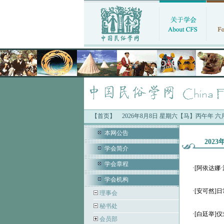
【首页】
2026年8月8日 星期六【马】丙午年 
本网公告
202
学会简介
学会章程
·
[阿依达娜
学会机构
·
[安可然]
理事会
秘书处
·
[白廷举]
会员部