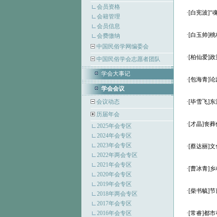
会员资格
·
[白宪波]“
会籍管理
会员信息
·
[白玉帅]
会费缴纳
中国民俗学网编委会
·
[柏仙爱]
中国民俗学会志愿者团队
学会大事记
·
[包海青]
学会会议
会议动态
·
[毕雪飞]
历届年会
·
[才晶]丧
2025年会专区
2024年会专区
2023年会专区
·
[蔡达丽]
2022年两会专区
2021年会专区
·
[曹冰青]
2020年会专区
2019年会专区
·
[柴书毓]
2018年两会专区
2017年会专区
2016年会专区
·
[常睿]都