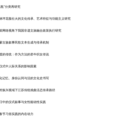
魂瓶”分类再研究
桃林坪花脸社火的文化传承、艺术特征与功能主义研究
政策网络视角下我国非遗文旅融合政策执行研究
论蒙古族叙事民歌文本生成与传承机制
东渡的传统：作为方法的牵牛织女传说
葬仪式中人际关系的影响因素
文化记忆、身份认同与活的文化史书写
乡村振兴视域下江苏传统戏曲活态传承路径
节日中的仪式叙事与女性能动性实践
市春节习俗实践的内在动力