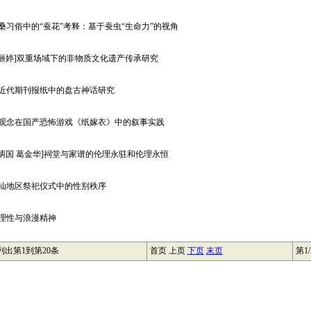
蚕桑习俗中的“蚕花”考释：基于蚕虫“生命力”的视角
王丽婷]双重场域下的非物质文化遗产传承研究
国近代期刊报纸中的盘古神话研究
魂观念在国产恐怖游戏《纸嫁衣》中的叙事实践
朱炳国 葛金华]祠堂与家谱的伦理永驻和伦理永恒
潮汕地区祭祀仪式中的性别秩序
蒙理性与浪漫精神
 列出第1到第20条
首页 上页
下页
末页
第1/