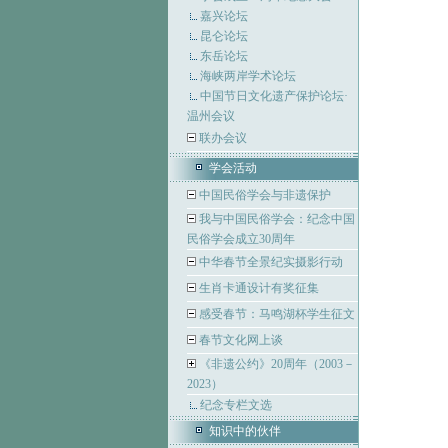
嘉兴论坛
昆仑论坛
东岳论坛
海峡两岸学术论坛
中国节日文化遗产保护论坛·
温州会议
联办会议
学会活动
中国民俗学会与非遗保护
我与中国民俗学会：纪念中国
民俗学会成立30周年
中华春节全景纪实摄影行动
生肖卡通设计有奖征集
感受春节：马鸣湖杯学生征文
春节文化网上谈
《非遗公约》20周年（2003－
2023）
纪念专栏文选
知识中的伙伴