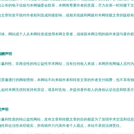
站公布的电子信箱与本网编委会联系，本网将尊重作者的意愿，尽力在第一时间撤下文
章转发不慎对作者权利造成间接影响，或相关纸媒和网媒对本网转载文章的版权有
、网站或个人从本网转发或使用本网文章者，须保留本网注明的稿件来源与著作权
稿酬声明
利性、非商业性的纯公益性学术网站，没有任何收入来源；本网所有网编人员均为“
前普遍通行的网络惯例，本网站不向来稿作者和转发文章的作者支付稿费，也不享有独
对本网无偿转发持有异议，请及时告知，并提供著作权人的身份认证信息和联系方
声明
利性质的纯公益性网站，发布文章和转载文章的目的都是为了加强学术交流和信息
确性和合法性未经核实，所有稿件只代表作者个人观点，本站不承担法律责任。