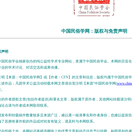
中国民俗学网：版权与免责声明
权声明
民俗学会独家创办的纯公益性学术专业网站，隶属于中国民俗学会。本网的宗旨在
专业的学术讨论、对话交流和成果传播。
【来源：中国民俗学网】或【作者：CFN】的文章和信息，版权均属于中国民俗学
上述作品；凡因学术公益活动转载本网文章请自觉注明【来源“中国民俗学网(
www.china
任。
作者授权文章(包括作者提供)和署名文章，版权属于原作者，其他网站转载请注明
编论点请与作者或本网取得联系。
布和转载稿件数量较多且来源广泛，难以逐一核准事实和作者身份，也难以提前告
编了其拥有著作权的作品或对转发有疑义，请及时与本网联系。
投稿之外，本网站还将精选网络上的优秀文章和动态信息予以转载，标明原创作者