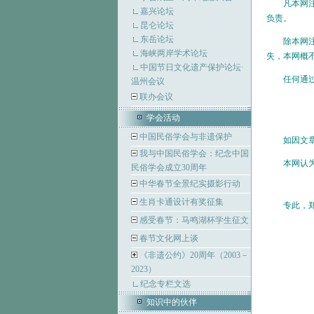
凡本网注明
嘉兴论坛
负责。
昆仑论坛
东岳论坛
除本网注明
海峡两岸学术论坛
失，本网概
中国节日文化遗产保护论坛·
任何通过本
温州会议
联办会议
学会活动
中国民俗学会与非遗保护
如因文章内
我与中国民俗学会：纪念中国
本网认为，
民俗学会成立30周年
中华春节全景纪实摄影行动
生肖卡通设计有奖征集
专此，郑
感受春节：马鸣湖杯学生征文
春节文化网上谈
《非遗公约》20周年（2003－
2023）
纪念专栏文选
知识中的伙伴