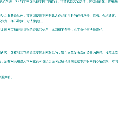
“来源：XXX(非中国民俗学网)”的作品，均转载自其它媒体，转载目的在于传递
之服务条款外，其它因使用本网刊载之作品而引起的任何意外、疏忽、合约毁坏、
不负责，亦不承担任何法律责任。
网网页和链接得到的资讯和信息，本网概不负责，亦不负任何法律责任。
容、版权和其它问题需要同本网联系的，请在文章发布后的15日内进行。投稿或联
所有网民在进入本网主页和各级页面时已经仔细阅读过本声明中的各项条款，本网
重声明。