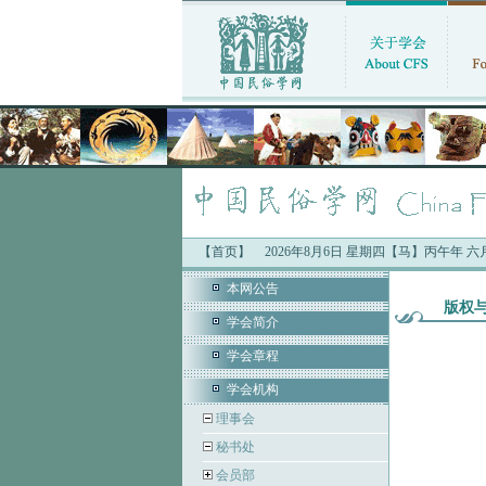
【首页】
2026年8月6日 星期四【马】丙午年 
本网公告
版权
学会简介
学会章程
学会机构
理事会
秘书处
会员部