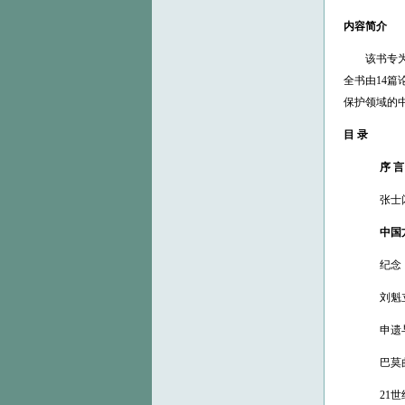
内容简介
该书专
全书由14篇
保护领域的
目 录
序 言
张士
中国
纪念
刘魁
申遗
巴莫
21