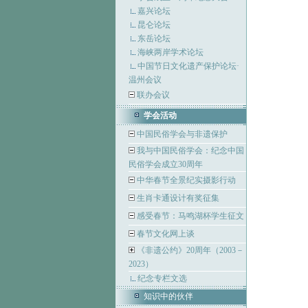
嘉兴论坛
昆仑论坛
东岳论坛
海峡两岸学术论坛
中国节日文化遗产保护论坛·
温州会议
联办会议
学会活动
中国民俗学会与非遗保护
我与中国民俗学会：纪念中国
民俗学会成立30周年
中华春节全景纪实摄影行动
生肖卡通设计有奖征集
感受春节：马鸣湖杯学生征文
春节文化网上谈
《非遗公约》20周年（2003－
2023）
纪念专栏文选
知识中的伙伴