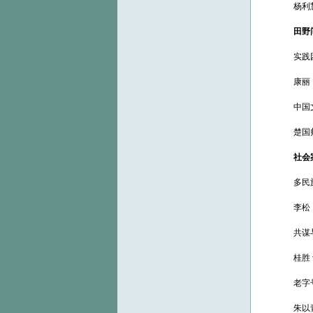
杨利
田野
实践
康丽（
中国
楚国
社会
多民
李松（
共谋
桂胜 
老字
朱以