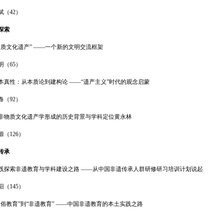
斌（42）
探索
物质文化遗产” ——一个新的文明交流框架
明（65）
本真性：从本质论到建构论 ——“遗产主义”时代的观念启蒙
春（92）
非物质文化遗产学形成的历史背景与学科定位黄永林
源（126）
传承
践探索非遗教育与学科建设之路 ——从中国非遗传承人群研修研习培训计划说起
阳（145）
民俗教育”到“非遗教育” ——中国非遗教育的本土实践之路