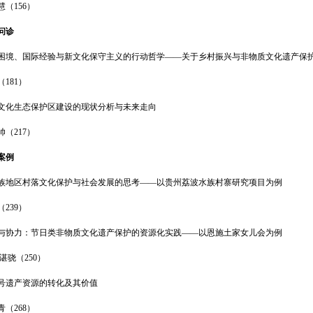
慧（156）
问诊
困境、国际经验与新文化保守主义的行动哲学——关于乡村振兴与非物质文化遗产保
181）
文化生态保护区建设的现状分析与未来走向
帅（217）
案例
族地区村落文化保护与社会发展的思考——以贵州荔波水族村寨研究项目为例
239）
与协力：节日类非物质文化遗产保护的资源化实践——以恩施土家女儿会为例
谌骁（250）
号遗产资源的转化及其价值
青（268）