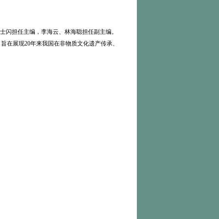
张士闪担任主编，李海云、林海聪担任副主编。
块，旨在展现20年来我国在非物质文化遗产传承、