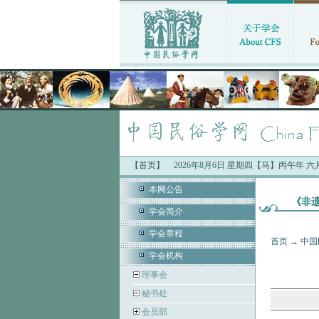
【首页】
2026年8月6日 星期四【马】丙午年 
本网公告
《非遗
学会简介
学会章程
首页
→
中国
学会机构
理事会
秘书处
会员部