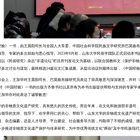
经验》一书，由王晨阳司长与全国人大常委、中国社会科学院民族文学研究所巴莫曲布
领导、专家的多次鼓励与悉心指导。2023年9月初，山东大学民俗学团队正式启动本
组以《民俗研究》杂志“非遗论坛”栏目所刊发论文为基础，以联合国教科文《保护非
经多次讨论与谋划，最终精选14篇论文汇集成册。从提出动议到最终出版，《中国经
布会上，王加华对王晨阳司长、巴莫曲布嫫研究员表达了崇高敬意与深深谢意，并对《
亦对《中国经验》一书的出版方齐鲁书社以及所有为本书出版提供帮助与支持的专家学
王加华亦对此表达了诚挚歉意!
学的非物质文化遗产研究，具有悠久的历史传统。而近年来，在文化和旅游部非遗司、
位领导的支持、指导下，在学界同仁的关心、帮助下，山东大学的非物质文化遗产研究
报、杂志编纂，还是人才培养、平台建设、社会服务等方面，均取得了不错的成绩。接
一步推进非物质文化遗产保护与传承研究，为中华优秀传统文化“两创”及中华民族现