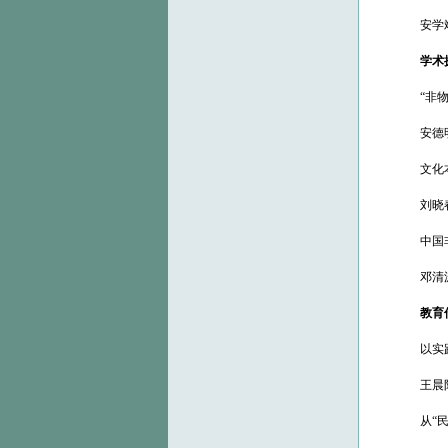
安学
学术
“非
安德
文化
刘晓
中国
邓清
教育
以实
王晨
从“