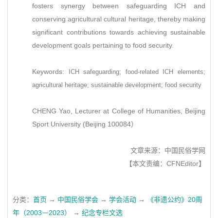
fosters synergy between safeguarding ICH and
conserving agricultural cultural heritage, thereby making
significant contributions towards achieving sustainable
development goals pertaining to food security.
Keywords:
ICH safeguarding; food-related ICH elements;
agricultural heritage; sustainable development; food security
CHENG Yao, Lecturer at College of Humanities, Beijing
Sport University (Beijing 100084）
文章来源：中国民俗学网
【本文责编：CFNEditor】
分类：
首页
→
中国民俗学会
→
学会活动
→
《非遗公约》20周
年（2003－2023）
→
纪念专栏文选