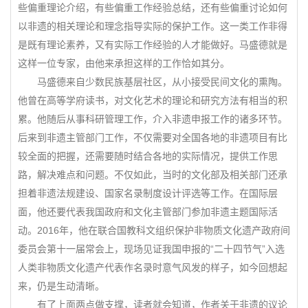
些偏重理论介绍，有些偏重工作经验总结，还有些偏重讨论如何
以非遗的相关理论和理念指导实际的保护工作。这一类工作非得
是既有理论素养，又有实际工作经验的人才能做好。马盛德就是
这样一位专家，由他来承担这样的工作恰如其分。
马盛德来自少数民族基层社区，从小接受民间文化的熏陶。
他曾在高等学府读书，对文化艺术的理论和研究方法有相当的积
累。他随后从事科研管理工作，介入非遗申报工作的诸多环节。
后来到非遗主管部门工作，不仅需要对全国各地的非遗项目有比
较全面的把握，还需要随时结合各地的实际情况，提供工作思
路，解决难点和问题。不仅如此，当时的文化部及相关部门还承
担着非遗法规建设、国家名录制度设计评选等工作。在国际层
面，他还要代表我国政府和文化主管部门参加非遗主题国际活
动。2016年，他在联合国教科文组织保护非物质文化遗产政府间
委员会第十一届常会上，现场见证我国申报的“二十四节气”入选
人类非物质文化遗产代表作名录时意气风发的样子，如今回想起
来，仍是生动清晰。
有了上面两点做支撑，读者就会知道，作者关于非遗的议论