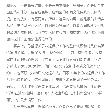
和阐发，不是高头讲章，不是在书本知识上兜圈子，而是结合中
国国情和体制，结合各民族、各地区的不同文化传统的具体情
况，有的放矢，有感而言。所以，这里的内容，就是紧贴生活实
际的、结合基层社区的、以问题为导向的、以联合国教科文组织
的公约为依据的、以《中华人民共和国非物质文化遗产法》为遵
循的探讨，因而是值得信赖的。
事实上，马盛德关于非遗保护工作的整体认识和对具体实际
情况的了解，是很深入的。比如他说：“目前，有些学者并没有
掌握非遗的核心理念，仅凭着一点专业背景就到处游说、宣讲，
俨然成了‘大专家’‘大师’。他们不研究《保护非物质文化遗产公
约》，也不研究非物质文化遗产法，国家20年来的非遗保护工作
几乎也没参加过。这种现象，让非遗学术界出现了一些杂音。”
确实，非遗工作不仅需要专业知识，也需要实际操练。非遗是
“学科互涉”的领域，没有哪个人敢宣称自己对非遗“全懂”。不懂
而瞎扯，只会误导工作。
对一些容易产生误解的地方，作者作出了善意的提醒。譬