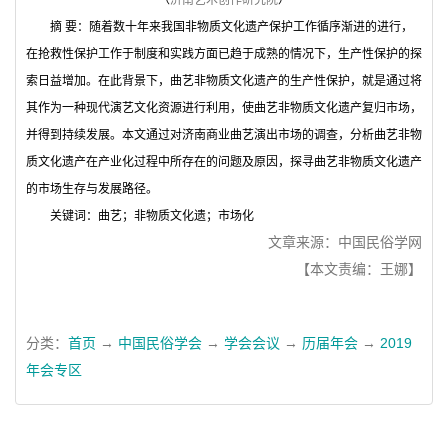
（
济南艺术创作研究院
）
摘 要：随着数十年来我国非物质文化遗产保护工作循序渐进的进行，
在抢救性保护工作于制度和实践方面已趋于成熟的情况下，生产性保护的探
索日益增加。在此背景下，曲艺非物质文化遗产的生产性保护，就是通过将
其作为一种现代演艺文化资源进行利用，使曲艺非物质文化遗产复归市场，
并得到持续发展。本文通过对济南商业曲艺演出市场的调查，分析曲艺非物
质文化遗产在产业化过程中所存在的问题及原因，探寻曲艺非物质文化遗产
的市场生存与发展路径。
关键词：
曲艺；非物质文化遗；市场化
文章来源：中国民俗学网
【本文责编：王娜】
分类：
首页
→
中国民俗学会
→
学会会议
→
历届年会
→
2019
年会专区