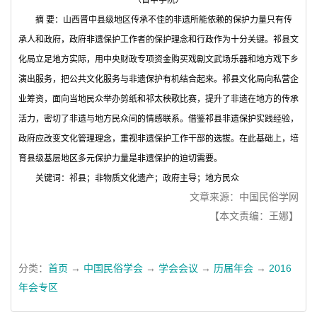
（晋中学院）
摘
要：山西晋中县级地区传承不佳的非遗所能依赖的保护力量只有传
承人和政府，政府非遗保护工作者的保护理念和行政作为十分关键。祁县文
化局立足地方实际，用中央财政专项资金购买戏剧文武场乐器和地方戏下乡
演出服务，把公共文化服务与非遗保护有机结合起来。祁县文化局向私营企
业筹资，面向当地民众举办剪纸和祁太秧歌比赛，提升了非遗在地方的传承
活力，密切了非遗与地方民众间的情感联系。借鉴祁县非遗保护实践经验，
政府应改变文化管理理念，重视非遗保护工作干部的选拔。在此基础上，培
育县级基层地区多元保护力量是非遗保护的迫切需要。
关键词：
祁县；非物质文化遗产；政府主导；地方民众
文章来源：中国民俗学网
【本文责编：王娜】
分类：
首页
→
中国民俗学会
→
学会会议
→
历届年会
→
2016
年会专区