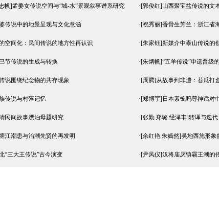
刘忠帆]孟姜女传说空间与“城-水”景观叙事谱系研究
·
[郭俊红]山西聚宝盆传说的文
寒婆传说中的地景呈现与文化意涵
·
[祝秀丽]香骨生芳兰：浙江省
间的空间化：民间传说的地方性再认识
·
[朱家钰]新媒介中泰山传说的
上巳节传说的生成与转换
·
[朱炳帆]“五羊传说”申遗晋
方传说围绕纪念物的共存现象
·
[周腾]从故事到非遗：苕瓜打
家族传说与村落记忆
·
[郑博宇]日本素戋呜尊神话对
明清民间故事漂泊母题研究
·
[张勤 郑璐 经泽丰]转译与
钱塘江潮患与治潮先贤的再发明
·
[余红艳 朱嫣然]吴地西施形
晋北“三大王传说”古今演变
·
[尹凤仪]汉将庙厌镇霸王潮的