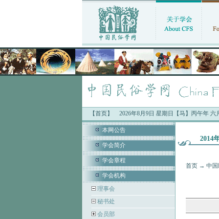
【首页】
2026年8月9日 星期日【马】丙午年 
本网公告
201
学会简介
学会章程
首页
→
中国
学会机构
理事会
秘书处
会员部