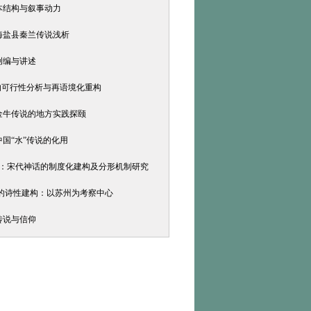
本结构与叙事动力
海盐县秦兰传说浅析
创编与讲述
级的可行性分析与再语境化重构
金牛传说的地方实践探颐
中国“水”传说的化用
迭代：宋代神话的制度化建构及分形机制研究
象的诗性建构：以苏州为考察中心
传说与信仰