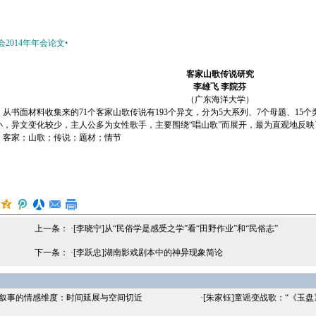
2014年年会论文•
客家山歌传说研究
李雄飞 李院芬
（广东海洋大学）
：从书面材料收集来的71个客家山歌传说有193个异文，分为5大系列、7个母题、15
小，异文变化较少，主人公多为女性歌手，主要围绕“唱山歌”而展开，最为直观地反
：客家；山歌；传说；题材；情节
上一条： ·
[李晓宁]从“民俗学是感受之学”看“田野作业”和“民俗志”
下一条： ·
[李跃忠]湖南影戏剧本中的神异现象简论
间叙事的情感维度：时间延展与空间切近
·
[朱家钰]童谣变战歌：“《玉