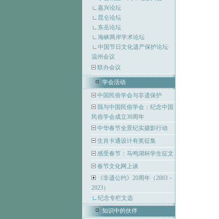
嘉兴论坛
昆仑论坛
东岳论坛
海峡两岸学术论坛
中国节日文化遗产保护论坛·
温州会议
联办会议
学会活动
中国民俗学会与非遗保护
我与中国民俗学会：纪念中国
民俗学会成立30周年
中华春节全景纪实摄影行动
生肖卡通设计有奖征集
感受春节：马鸣湖杯学生征文
春节文化网上谈
《非遗公约》20周年（2003－
2023）
纪念专栏文选
知识中的伙伴