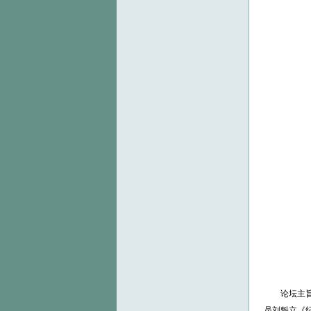
论坛主
员刘魁立《