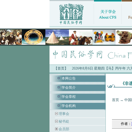
【首页】
2026年8月6日 星期四【马】丙午年 
中国民俗学会最新公告：
·“中国人的
本网公告
《非遗
学会简介
学会章程
首页
→
中国
学会机构
理事会
秘书处
作者：
会员部