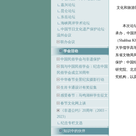
嘉兴论坛
文化和旅游
昆仑论坛
东岳论坛
海峡两岸学术论坛
本次论
中国节日文化遗产保护论坛·
承办，中国
温州会议
（Shahb
联办会议
大学儒学高
学会活动
东省文物局
中国民俗学会与非遗保护
保护：中国
我与中国民俗学会：纪念中国
研究院、北
民俗学会成立30周年
究机构，以
中华春节全景纪实摄影行动
生肖卡通设计有奖征集
感受春节：马鸣湖杯学生征文
春节文化网上谈
《非遗公约》20周年（2003－
2023）
纪念专栏文选
知识中的伙伴