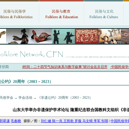
六月廿四
时间：二十四节气知识体系与数字叙事”研讨会在京召开
·中国民俗学会第十一届代表大
公约》20周年（2003－2023）
民俗学会
→
学会活动
→
《非遗公约》20周年（2003－2023）
山东大学举办非遗保护学术论坛 隆重纪念联合国教科文组织《非
郭翠潇
毛春晓
摄影／图：
刘仁健 陈一兆 王凯歌 罗薇 马文晴 李军 邹萌
|
中国民俗学