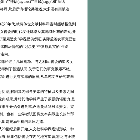
ythos)”“世说(saga)”和“童话
的基本格局,此后所有概论类著述,大多没有突破这一
20年代,就将传世文献材料和当时能够搜集到
孟姜女传说的时代变迁脉络及其地域分布的差别,并
“层累造史”学说提供例证,实际孟姜女研究已独
试图从偶然的“记录史”中复原真实的“生命
术走向。
都经过了几遍阐释。与之相应,传说的知名度
已得到了普遍认同,关于它们的研究累累不绝。
等,进行更有实感的阐释,从单纯文学研究走向
切割,解剖其内部各要素的特征以及要素之间
典成果,并对其他学科产生了很强的辐射力,是
故事学开始引进尝试,逐渐蔓延到对孟姜女、梁
机制。也有一些学者试图将文本实际生长的外部
,却是充满生机的康庄之路。
20世纪后期开始,人文社科学界逐渐形成一种
野,搜集包括传说在内的地方知识,将之与正统