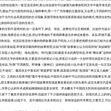
其当把传说视为一套交流话语时,那么传说或许可以被视为叙事体民间文学中最早发生的
代,都会产生代表性的传说人物和事件,而一个广为传播的主题传说,又会带上不同的时
由于当代社会高度趋同的生活现象,直接导致各地传说更易形成近似的模式,增进信实性效
代身份和灵动不居的生命力。
的分割不是绝对的,在一定条件下,神话、传说、故事也可以互相转换。比如作为远古圣
史坐标,尧舜还在大禹之前,所以学界倾向于将尧舜事迹当作神话来看待。其实,即便不愿
拥有传说。何况后世还有大量的尧舜叙事活跃于民间,人们主要把尧舜当作自己较为古老
况亦复如是,即便某些最纯粹的故事类型,比如“叶限”故事被公认为目前所知“灰姑娘型
,却是人名(叶限)、地名(邕州)、时代(秦汉前)都是专名的典型传说,并有“懊女冢”这
体民间文学的资料来源,主要是历代的笔记小说,而笔记小说的一大创作理念就是补正史
是传说,“叶限”可谓典型。即便像《搜神记》这样的志怪小说,作者干宝首先是一位正宗
之不诬也”。像其佚文中著名的“黄粱梦型”故事,就直接点明是“焦湖庙”“单父县人杨林
广记》之类的大型类书呢?毫不夸张地说,中国历代文献中可以识别出的民间叙事文学,按
几部主要依据古籍来编订的中国故事类型或故事发展史的大部头著作,必定先要交代是将
上,学界公认的学术成果如顾颉刚的孟姜女研究、罗永麟关于中国四大民间传说的研究,都
留下了极其丰富的传说资料,也提供了不少值得借鉴的思想方法。但现代意义上的传说
端,筚路蓝缕,以抵于今。其中涌现出许多卓然自立、影响深远的学术典范,大要言之,可