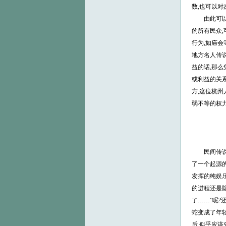
数,也可以
由此可以看
的所有民众,
行为,如庙
地方名人传
益的话,那
或利益的关
方,这位杭
弱不等的权
民间传说作
了一个起源的
发挥的纯娱
的进程还是隐
了……”呢?
蛇变成了年轻
后,似乎应该