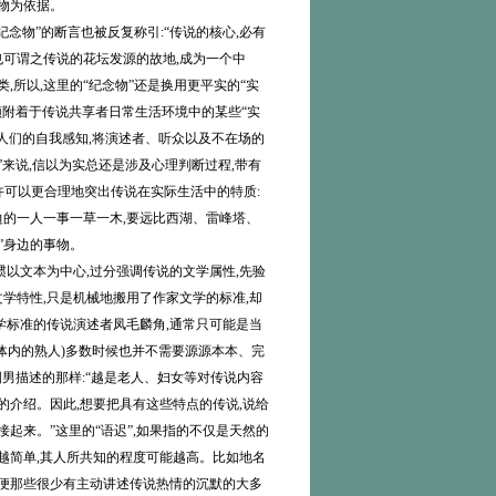
物为依据。
物”的断言也被反复称引:“传说的核心,必有
也可谓之传说的花坛发源的故地,成为一个中
,所以,这里的“纪念物”还是换用更平实的“实
须附着于传说共享者日常生活环境中的某些“实
起人们的自我感知,将演述者、听众以及不在场的
”来说,信以为实总还是涉及心理判断过程,带有
许可以更合理地突出传说在实际生活中的特质:
的一人一事一草一木,要远比西湖、雷峰塔、
”身边的事物。
以文本为中心,过分强调传说的文学属性,先验
学特性,只是机械地搬用了作家文学的标准,却
学标准的传说演述者凤毛麟角,通常只可能是当
体内的熟人)多数时候也并不需要源源本本、完
国男描述的那样:“越是老人、妇女等对传说内容
的介绍。因此,想要把具有这些特点的传说,说给
起来。”这里的“语迟”,如果指的不仅是天然的
越简单,其人所共知的程度可能越高。比如地名
即便那些很少有主动讲述传说热情的沉默的大多