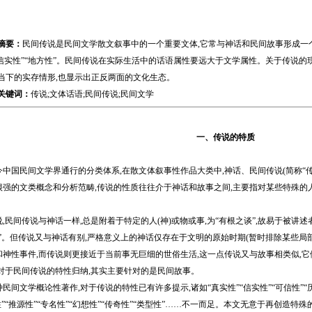
摘要：
民间传说是民间文学散文叙事中的一个重要文体,它常与神话和民间故事形成一个
“信实性”“地方性”。民间传说在实际生活中的话语属性要远大于文学属性。关于传说的
当下的实存情形,也显示出正反两面的文化生态。
关键词：
传说;文体话语;民间传说;民间文学
一、传说的特质
民间文学界通行的分类体系,在散文体叙事性作品大类中,神话、民间传说(简称“传说”
很强的文类概念和分析范畴,传说的性质往往介于神话和故事之间,主要指对某些特殊的
间传说与神话一样,总是附着于特定的人(神)或物或事,为“有根之谈”,故易于被讲
”。但传说又与神话有别,严格意义上的神话仅存在于文明的原始时期(暂时排除某些局
和神性事件,而传说则更接近于当前事无巨细的世俗生活,这一点传说又与故事相类似,它
,对于民间传说的特性归纳,其实主要针对的是民间故事。
文学概论性著作,对于传说的特性已有许多提示,诸如“真实性”“信实性”“可信性”“历史性
性”“推源性”“专名性”“幻想性”“传奇性”“类型性”……不一而足。本文无意于再创造