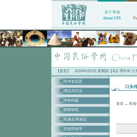
【首页】
2026年8月6日 星期四【马】丙午年 
学术史反思
口头
理论与方法
学科问题
首页
→
民俗
田野研究
民族志/民俗志
历史民俗学