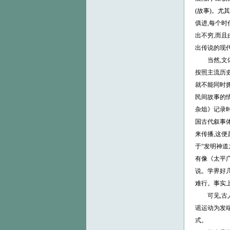
(故事)。尤
俱进,每个时
出不穷,而且
出传说的现
当然,文体
按照主流历
就不能同时
民间故事的情
杂俎》记录时
国古代叙事
来传播,这便
于“发明神道
有像《太平
说。学界好
难行。事实
可见,古人
谣运动为发
式。