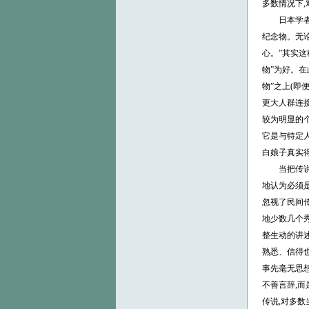
多数情况下
日本学者柳
纪念物。无论
心。”其实这
物”为好。在
物”之上(即
更大人群连接
较为明显的个
它是与特定
白娘子真实得
当把传说与
地认为必须
忽视了民间
地少数几个
整生动的讲述
熟悉、信得也
事先毫无思想
不善言辞,
传说,对多