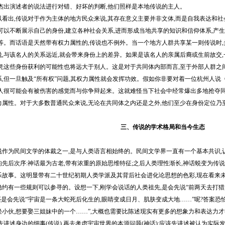
对杰出演述者的说法进行对错、好坏的判断,他们照样是本地传说的主人。
出,传说对于作为主体的地方民众来说,其存在意义主要并非文体,而是自我表达和社
可以不断展示自己的身份,建立各种社会关系,进而形成当地共享的知识和信仰体系,产
会等。而话语是天然带有权力属性的,传说也不例外。当一个地方人群共享某一则传说时,
说,与该名人的关系远近,就会带来身份上的差异。如果是该名人的亲属后裔或生前故交,
么凭这些身份获利的可能性也将远大于别人。这是对于共同体内部而言,至于外部人群之
系,但一旦触及“所有权”问题,其权力属性就会发挥功效。假如你非要对着一位杭州人
州人很可能会有被伤害的感觉而与你争辩起来。这就难怪当下社会中经常爆出多地抢夺同
力属性。对于大多数普通民众来说,无论在共同体之内还是之外,他们至少在身份定位乃
三、传说的学术格局和当今生态
为民间文学的体裁之一,是与人类语言相始终的。民间文学界一直有一个基本共识,认
先后次序:神话最为古老,带有浓重的原始思维特征;之后人类理性渐长,神话蜕变为传说
乐故事。这明显带有二十世纪初期人类学派及其背后社会进化论思想的色彩,现在看来未
约有一些规则可以参寻的。设想一下,刚学会说话的人类祖先,是会先说“前两天去打猎
还是会先说“宇宙是一条大蛇死后化生的,眼睛变成日月、肌肤变成大地……”呢?答案恐
小伙,想要娶三姐妹中的一个……”,大概也需要比陈述现实有更多的想象力和表达力才
先讲述身边的细事(传说),再去考虑宇宙世界的本源问题(神话);应该先讲述被认为实