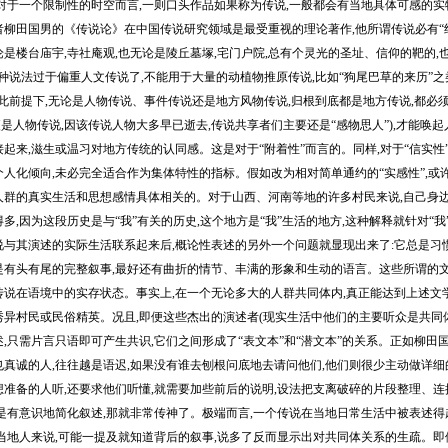
,对于一个限制性的时空而言,一则口头作品如果称为传说,一般都会有当地具体可感的实
田国男的《传说论》在中国传说研究领域是最受重视的理论著作,他所谓传说必有“纪念
是楼台庙宇,寺社庵观,也无论是陵丘墓塚,宅门户院,总有个灵光的圣址、信仰的靶的,
种说法过于偏重人文传说了,不能用于大量的动植物推原传说,比如“狗尾巴草的来历”之类
此前提下,无论是人物传说、事件传说还是地方风物传说,归根到底都是地方传说,都必
便是人物传说,因该传说人物大多早已逝去,传说共享者们主要还是“感物思人”),才能唤
起来,滋生或温习对地方传统的认同感。这是对于“附着性”而言的。同样,对于“信实性
人化倾向,未必完全适合作为集体特性的指标。假如改为相对简单通约的“实感性”,或
人群的真实生活和思想感情具体相关的。对于山西、河南等地的许多村民来说,自己身边
多,因为这段历史是与“我”有关的历史,这个地方是“我”生活的地方,这种解释就针对“我
其演述的实际生活联系起来后,概论性表述的另外一个问题就显现出来了:它总是习惯
是有头有尾的完整叙事,最好还有曲折的情节、丰满的形象和生动的语言。这些所谓的文
传说在语境中的实存状态。事实上,在一个无论多大的人群共同体内,真正能达到上述文
秀异村民或民俗精英。况且,即便这些杰出的演述者(现实生活中他们的主要听众是共同
,只需片言只语即可产生共识,它们之间形成了“表文本”和“潜文本”的关系。正如柳田
真诚的人,往往越是语迟,如果没有谁去刨根问底地去请问他们,他们则很少主动做详细
准备的人听,还要求他们听懂,就需要加些前后的说明,设法把支离破碎的片段整理、连接
而是有意识地简化叙述,那就非常传神了。极端而言,一个传说在当地日常生活中被表述得
数当地人来说,可能一提及就知道背后的叙事,说多了反而显示出对共同体关系的生疏。