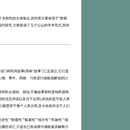
关联性的文体集合,其特质主要体现于“附着
现代研究,大致形成了几个公认的学术范式,而传
)和民间故事(简称“故事”)三足鼎立,它们是
人物、事件、风物、习俗进行描叙或解说的口
述者和听众感知、相信,不像故事那样是纯粹虚构
部的活态存续以及当下运用),诉说的是宇宙人类
们都贯穿于整个人类文明,至今依然存活于人们
”“附着性”“黏着性”“地方性”“民族性”“描
特殊的属性词汇,只是在已有成果中撷取最具解释力