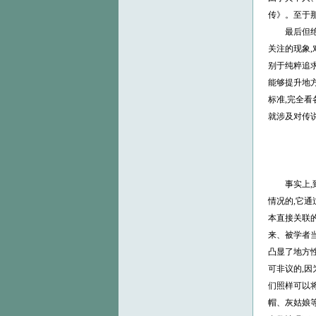
传》。至于
最后但绝非
关注的现象
别于纯粹追
能够提升地
标准,完全
就涉及对传
事实上,到
情况的,它
本直接关联
来、被学者当
凸显了地方
可非议的,
们照样可以
帽、灰姑娘