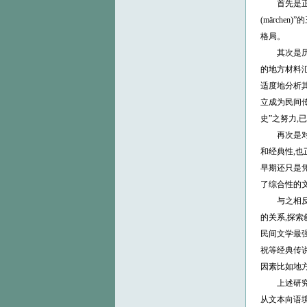
首先是正名。
(märch
格局。
其次是历史
的地方材料汇
适度地分析
立成为民间传
史”之努力,
再次是对传
和经典性,也
早期还只是
了综合性的
与之相反,
的关系,探
民间文学最
祝等经典传
因素比如地
上述研究范
从文本向语