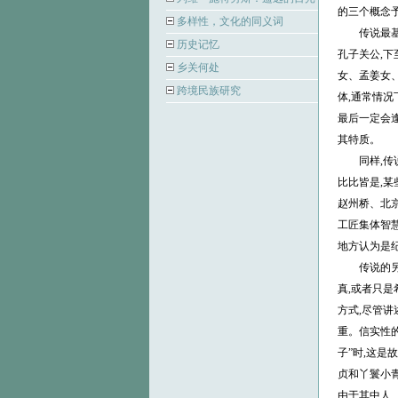
的三个概念
多样性，文化的同义词
传说最基本
历史记忆
孔子关公,
乡关何处
女、孟姜女
跨境民族研究
体,通常情
最后一定会逢
其特质。
同样,传说
比比皆是,某
赵州桥、北
工匠集体智
地方认为是纪
传说的另一个
真,或者只是
方式,尽管讲
重。信实性的
子”时,这是
贞和丫鬟小
由于其中人