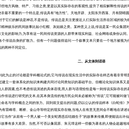
那些地方风物、特产、习俗之类,更是以其实际存在的客观性,提升了相应解释性传说的
最不重要的一个特点是,传说具有“地方性”。天地开辟、太阳东升西落、月有阴晴圆
,对于它们的解说是神话,不是传说。传说总是关注更接近人们实际生活所在区域的较为细
求精神娱乐的民间故事比如小红帽、灰姑娘之类。某种意义上说,传说是某一民众集团对
方文化的影响力,为享有这一民间传说资源的人群带来现实利益、社会网络或身份认同。
看各个传说自身的扩散力。但有一个问题值得追问:一个叙事文本只要在一个地方被视为
说的两种不同定位。
二、从文体到话语
此为止的讨论都是学科概论式的,它与传说在现实生活中的实际存在样态有着非常明显
通过建立一套体系化的知识来构建共同讨论同类知识的基础平台。但概论化知识体系又是
的人群因素,也不考虑传说演述的具体语境,而人群与语境恰恰是每一则传说实际存在的
作传说进行研究的文本,在其本身流传的地方民众间未必被称为“传说”,它可能被叫做“故事”
性命名与学科概念之间的张力。回到前文提出的问题,仍以公认的传说样本《白蛇传》为
因为有雷峰塔、断桥、金山寺等特定的现实存在物,当地人在有意无意间会不断地在讲述
将它当作“从前有一个男人被一个美女蛇诱惑后结婚生子”的故事来传播,即便能说出许
等故事有多大差异。当然,不可否认像屈原、朱元璋这样一些极为著名的人物会超越地域