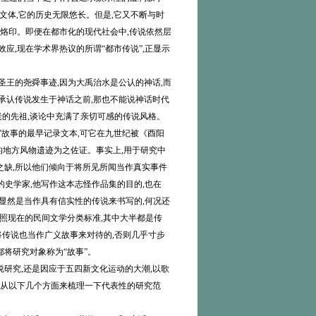
文体,它的历史无限悠长。但是,它又不断与时
代烙印。即便在都市化的现代社会中,传说依然层
应,现在学术界热议的所谓“都市传说”,正显示
王的尧舜事迹,因为大禹治水是公认的神话,而
承认传说发生于神话之前,那也不能说神话时代
的先祖,谈论中充满了亲切可感的传说风格。
”故事的最早记录文本,可它在九世纪被《酉阳
样的地方风物遗迹为之佐证。事实上,用于研究中
之缺,所以他们倾向于将所见所闻当作真实事件
的史学家,他写作这本志怪作品集的目的,也在
”,显然是当作具有信实性的传说来书写的,何况还
照现在的民间文学分类标准,其中大半都是传
传说也当作广义故事来对待的,否则几乎寸步
将研究对象称为“故事”。
研究,还是因应于五四新文化运动的大潮,以歌
以从以下几个方面来梳理一下代表性的研究范