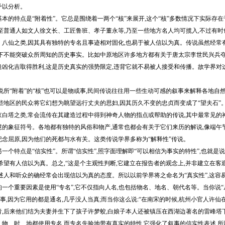
予以分析。
的特点是“附着性”。它总是围绕着一两个“核”来展开,这个“核”多数情况下实际存在
下至普通人如文人徐文长、工匠鲁班、孝子董永等,乃至一些地方名人均可揽入,不过有时
、八仙之类,因其具有独特的专名且事迹相对固化,也易于被人信以为真。传说虽然经常
况下不能突破众所周知的历史事实。比如中原地区许多地方都有关于唐太宗李世民兴兵夺
凶化吉取得胜利,这是历史真实的强势限定,违背它就不易被人接受和传播。故学界对这类
所“附着”的“核”也可以是物或事,民间传说往往用一些生动可感的叙事来解释各地自
些地区的民众将它幻想为眺望远行丈夫的思妇,因其历久不变的忠贞而变成了“望夫石”
京白塔之类,常会流传在其建造过程中得到神奇人物的指点或帮助的传说,其中最常见的神
慧的象征符号。各地都有独特的风俗和物产,通常也都会有关于它们来历的解说,像端午节
念屈原,因为他们的死都与水有关。这类传说学界多称为“解释性”传说。
特点是“信实性”。所谓“信实性”,照字面理解即“可以相信为事实的特性”,也就是说
希望有人信以为真。总之,“这是个主观性判断,它建立在报告者的观念上,并非建立在客观
述人和听众的确经常会出现信以为真的态度。所以以前学界将之命名为“真实性”,这容
一个重要因素是使用“专名”,它不仅指向人名,也包括物名、地名、朝代名等。当你说
故事,因为它用的都是通名,几乎没人当真;而当你这么说:“在南宋的时候,杭州小官人许
青,后来他们结为夫妻并生下了孩子许梦蛟,白娘子本人还被镇压在西湖边著名的雷峰塔
、物、时、地都使用专名,而专名先验地带有真实的特性,它强化了叙事的信实性表述,