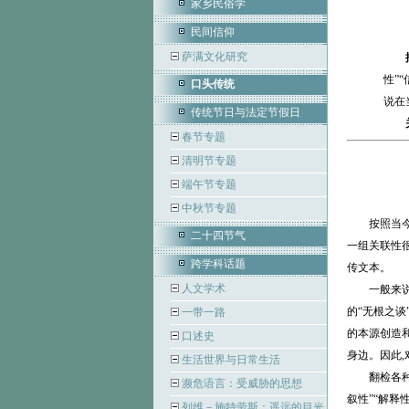
家乡民俗学
民间信仰
萨满文化研究
性”
口头传统
说在
传统节日与法定节假日
春节专题
清明节专题
端午节专题
中秋节专题
按照当今中国
二十四节气
一组关联性
跨学科话题
传文本。
人文学术
一般来说,民
的“无根之谈
一带一路
的本源创造
口述史
身边。因此
生活世界与日常生活
翻检各种民间
濒危语言：受威胁的思想
叙性”“解释
列维－施特劳斯：遥远的目光