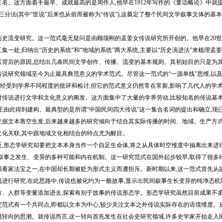
这方面着手最早、成就最高的是周作人,他早在1912年写作的《童话略论》中就提出了“神话(m
en)”的三分法(其中“世说”后来也从俗而被称为“传说”),这奠定了整个民间文学叙事文体
流变研究。这一范式毫无疑问是由顾颉刚的孟姜女传说研究所开创的。他早在20世纪
集一处,归纳出“历史的系统”和“地域的系统”两大系统,主要以“历史演进法”来梳理
其背后的原因,总结出几条民间文学创作、传播、流变的基本规则。其初始目的只是为其
说研究领域至今为止最具典范意义的学术范式。尽管这一范式的“一源单线”思维,以及
已经受到学界不同程度的批评和检讨,但它的范式意义仍然常在常新,影响了几代人的学
说进行文学和文化意义的阐发。这方面集中了大量的学界劳动,比较知名的传说基本
正由此得到建构。最典型的是所谓“中国民间四大传说”这一集合名词的提出和确立,现
凭据文本凿空生发,后来越来越多的研究倾向于结合其实际传播的时间、地域、生产方式
文化关联,其中跟地域文化相结合的特点尤为醒目。
形态学研究却要把文本本身当作一个自足生命体,将之从具体时空维度中抽离出来进行
索叙事之发生、变异的多种可能和内在机制。这一研究范式在国外起步较早,取得了很多经
强看家法宝之一,在中国却长期被贬为形式主义而遭拒斥。新时期以来,这一范式首先从
说进行研究,在此思路中,传说也被化约为一般故事,显示出民间叙事生长变异的纯净态
方、人群等变量添加进去,探索有别于故事的传说形态学。形态学研究虽然目前成果不多
式有一个共同点,即都以文本为中心,较少关注文本之外传说实际存在的语境维度。从
境转向的思潮。就传说而言,这一转向首先发生在社会史研究领域,许多史学家开始走入田