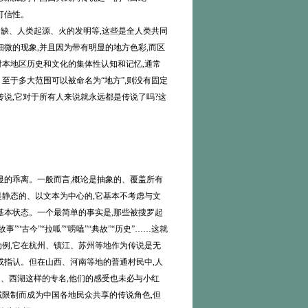
可信性。
缺、人类起源、火的发明等,这些是全人类共同
微的现象,并且因为带有明显的地方色彩,而区
本地区历史和文化的集体性认知和记忆,通常
至于多大范围可以被命名为“地方”,则没有固定
传说,它对于所有人来说就永远都是传说了吗?这
的乖离。一般而言,概论是抽象的、覆盖所有
静态的、以文本为中心的,它基本不考虑与文
基本状态。一个最简单的事实是,那些被搜罗起
“古今”“拉呱”“唠嗑”“典故”“历史”……这就
例,它在杭州、镇江、苏州等地作为传说是无
或指认。但在山西、河南等地的普通村民中,人
仙、西湖这样的专名,他们的感受也未必与小红
限制而成为中国各地民众共享的传说角色,但