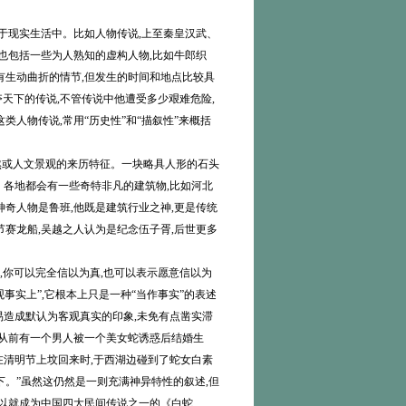
于现实生活中。比如人物传说,上至秦皇汉武、
也包括一些为人熟知的虚构人物,比如牛郎织
有生动曲折的情节,但发生的时间和地点比较具
天下的传说,不管传说中他遭受多少艰难危险,
人物传说,常用“历史性”和“描叙性”来概括
然或人文景观的来历特征。一块略具人形的石头
。各地都会有一些奇特非凡的建筑物,比如河北
奇人物是鲁班,他既是建筑行业之神,更是传统
赛龙船,吴越之人认为是纪念伍子胥,后世更多
,你可以完全信以为真,也可以表示愿意信以为
事实上”,它根本上只是一种“当作事实”的表述
易造成默认为客观真实的印象,未免有点凿实滞
“从前有一个男人被一个美女蛇诱惑后结婚生
仙在清明节上坟回来时,于西湖边碰到了蛇女白素
下。”虽然这仍然是一则充满神异特性的叙述,但
所以就成为中国四大民间传说之一的《白蛇