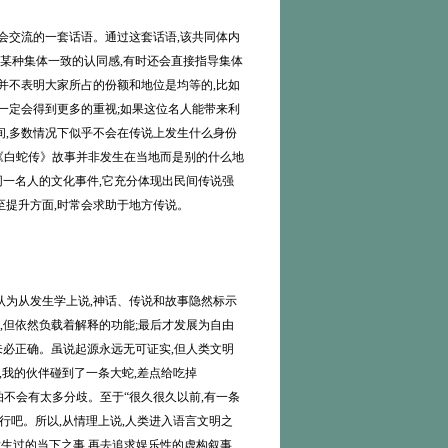
会交流的一套话语。通过这套话语,该共同体内
生某种集体一致的认同感,有时还会直接指导集体
并不表明大家所占的份额和地位是均等的,比如
一定会得到更多的重视;如果这位名人能带来利
间,多数情况下似乎不会在传说上发生什么身份
说《白蛇传》故事并非发生在当地而是别的什么地
一名人的文化事件,它充分体现出民间传说强
至提升方面,时常会求助于地方传说。
为从发生学上说,神话、传说和故事隐然标示
,但依然负载着解释的功能;最后才发展为自由
必正确。虽说起源永远无可证实,但人类文明
,我的伙伴碰到了一条大蛇,差点给吃掉
怕不会有太多分歧。至于“很久很久以前,有一条
行吧。所以,从情理上说,人类进入语言文明之
际发生过的当下之事,再去追求娱乐性的虚构叙事