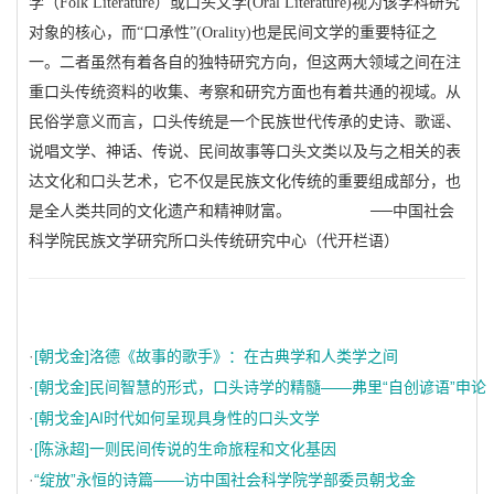
学（Folk Literature）或口头文学(Oral Literature)视为该学科研究
对象的核心，而“口承性”(Orality)也是民间文学的重要特征之
一。二者虽然有着各自的独特研究方向，但这两大领域之间在注
重口头传统资料的收集、考察和研究方面也有着共通的视域。从
民俗学意义而言，口头传统是一个民族世代传承的史诗、歌谣、
说唱文学、神话、传说、民间故事等口头文类以及与之相关的表
达文化和口头艺术，它不仅是民族文化传统的重要组成部分，也
是全人类共同的文化遗产和精神财富。
──中国社会
科学院民族文学研究所口头传统研究中心（代开栏语）
·
[朝戈金]洛德《故事的歌手》：在古典学和人类学之间
·
[朝戈金]民间智慧的形式，口头诗学的精髓——弗里“自创谚语”申论
·
[朝戈金]AI时代如何呈现具身性的口头文学
·
[陈泳超]一则民间传说的生命旅程和文化基因
·
“绽放”永恒的诗篇——访中国社会科学院学部委员朝戈金