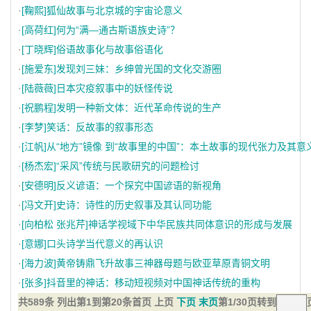
·
[鞠熙]狐仙故事与北京城的宇宙论意义
·
[高荷红]何为“满—通古斯语族史诗”？
·
[丁晓辉]俗语故事化与故事俗语化
·
[施爱东]发现刘三妹：乡绅曾光国的文化交游圈
·
[陆薇薇]日本灾疫叙事中的妖怪传说
·
[祝鹏程]发明一种新文体：近代革命传说的生产
·
[李梦]笑话：反故事的叙事形态
·
[江帆]从“地方”镜像 到“故事里的中国”：本土故事的现代张力及其意
·
[杨杰宏]“采风”传统与民歌研究的问题检讨
·
[安德明]反义谚语：一个探究中国谚语的新视角
·
[冯文开]史诗：诗性的历史叙事及其认同功能
·
[向柏松 张兆芹]神话学视域下中华民族共同体意识的形成与发展
·
[意娜]口头诗学当代意义的再认识
·
[海力波]黄帝铸鼎飞升故事三神器母题与欧亚草原青铜文明
·
[张多]抖音里的神话：移动短视频对中国神话传统的重构
共589条 列出第1到第20条
首页 上页
下页
末页
第1/30页
转到