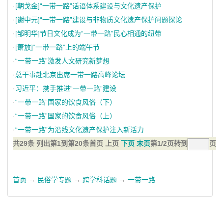
·
[朝戈金]“一带一路”话语体系建设与文化遗产保护
·
[谢中元]“一带一路”建设与非物质文化遗产保护问题探论
·
[邹明华]节日文化成为“一带一路”民心相通的纽带
·
[萧放]“一带一路”上的端午节
·
“一带一路”激发人文研究新梦想
·
总干事赴北京出席一带一路高峰论坛
·
习近平：携手推进“一带一路”建设
·
“一带一路”国家的饮食风俗（下）
·
“一带一路”国家的饮食风俗（上）
·
“一带一路”为沿线文化遗产保护注入新活力
共29条 列出第1到第20条
首页 上页
下页
末页
第1/2页
转到
页
首页
→
民俗学专题
→
跨学科话题
→
一带一路