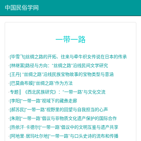
中国民俗学网
一带一路
·
[毕雪飞]丝绸之路的开拓、往来与牵牛织女传说在日本的传承
·
[林继富]路径与方向：“丝绸之路”沿线民间文学研究
·
[王丹] “丝绸之路”沿线民族宝物故事的宝物类型与意涵
·
[巴莫曲布嫫]“丝绸之路”作为方法
·
专题║ 《西北民族研究》：“一带一路”与文化交流
·
[李阳]“一带一路”视域下的藏彝走廊
·
[郝苏民]“一带一路”视野里的回望与自我担当的心声
·
[朱刚]“一带一路”倡议与非物质文化遗产保护的国际合作
·
[热依汗·卡德尔]“一带一路”倡议中的文明互鉴与遗产共享
·
[阿地里·居玛吐尔地]“一带一路”与口头史诗的流布和传播