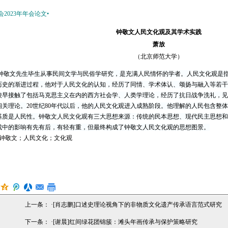
2023年年会论文•
钟敬文人民文化观及其学术实践
萧放
（北京师范大学）
钟敬文先生毕生从事民间文学与民俗学研究，是充满人民情怀的学者。人民文化观是
历史的渐进过程，他对于人民文化的认知，经历了同情、学术体认、颂扬与融入等若干
较早接触了包括马克思主义在内的西方社会学、人类学理论，经历了抗日战争洗礼，见
相关理论。
20
世纪
80
年代以后，他的人民文化观进入成熟阶段。他理解的人民包含整体
基质是人民性。钟敬文人民文化观有三大思想来源：传统的民本思想、现代民主思想和
成中的影响有先有后，有轻有重，但最终构成了钟敬文人民文化观的思想图景。
敬文；人民文化；文化观
上一条： ·
[肖志鹏]口述史理论视角下的非物质文化遗产传承语言范式研究
下一条： ·
[谢晨]红间绿花团锦簇：滩头年画传承与保护策略研究