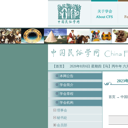
【首页】
2026年8月6日 星期四【马】丙午年 
本网公告
202
学会简介
学会章程
首页
→
中国
学会机构
理事会
秘书处
会员部