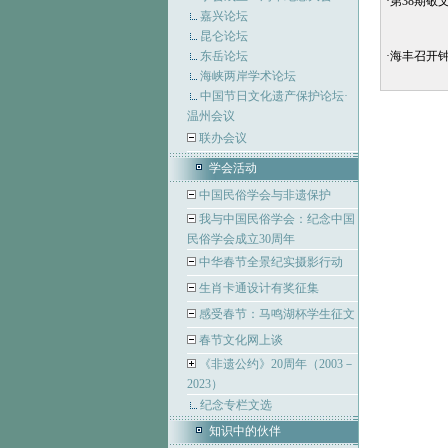
·
第38期敬
嘉兴论坛
昆仑论坛
东岳论坛
·
海丰召开
海峡两岸学术论坛
中国节日文化遗产保护论坛·
温州会议
联办会议
学会活动
中国民俗学会与非遗保护
我与中国民俗学会：纪念中国
民俗学会成立30周年
中华春节全景纪实摄影行动
生肖卡通设计有奖征集
感受春节：马鸣湖杯学生征文
春节文化网上谈
《非遗公约》20周年（2003－
2023）
纪念专栏文选
知识中的伙伴