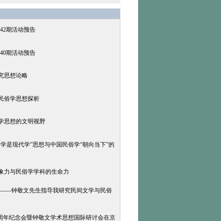
42期活动预告
40期活动预告
研究思想论略
术民俗学思想探析
俗学思想的文明视野
俗学是现代学”思想与中国民俗学“朝向当下”的
想象力与民俗学学科的生命力
学 ——钟敬文先生指导我研究民间文学与民俗
0周年纪念会暨钟敬文学术思想国际研讨会在京