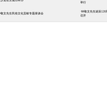
文沙龙在京成功举办
举行
·
钟敬文先生诞辰12
钟敬文先生民俗文化贡献专题座谈会
召开