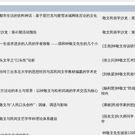
海都市生活的饮料神话：基于星巴克与蜜雪冰城网络言论的文化
·
敬文民俗学沙龙：第
沙龙：第41期活动预告
·
敬文民俗学沙龙：第
向一生追求进步的人民的学者致敬 ——我和钟敬文先生的几个小
·
[王尧]钟敬文传说
口头文学之“口头性”论析
·
[张士闪]钟敬文艺
汪玢玲三台东北大学的思想经历与其民间文学教材编纂的学术史
·
[刘铁梁]钟敬文民
·
[杨利慧]钟敬文“民
燕]方法论的本土与世界：以钟敬文与松村武雄的学术交流为核心
转向
钟敬文与“人民口头创作”：因缘、调适与影响
·
[康丽]民俗学家的
·
[段友文]向大师问
钟敬文与民间文艺学学科理论体系建设
学
·
钟敬文先生诞辰12