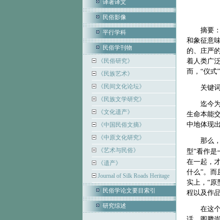
译著译文
民俗影像
摘要
平行学科
和象征意味
民俗学刊物
的、庄严的
《民俗研究》
着人类广
而，“仪式
《民族艺术》
《民间文化论坛》
关键
《民族文学研究》
迄今
《文化遗产》
生命本能
中地体现
《中国民俗文摘》
《中原文化研究》
那么
《艺术与民俗》
型”看作是
在一起，才
《遗产》
什么”。而
Journal of Silk Roads Heritage
实上，“
民俗学论文要目索引
程以及作品
研究综述
在这
话、图腾