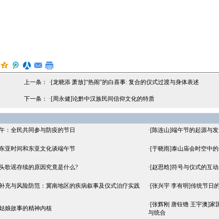
上一条： ·
[龙晓添 萧放]“热闹”的白喜事: 复合的仪式过渡与身体表述
下一条： ·
[周永健]论黔中汉族民间信仰文化的特质
端午：全民共同参与防疫的节日
·
[陈连山]端午节的起源与发
从东亚时间和东亚文化谈端午节
·
[于晓雨]泰山庙会时空中
口头歌谣存续的原因究竟是什么?
·
[赵思晗]符号与仪式的互动
感补充与风险防范：冀南地区的疾病叙事及仪式治疗实践
·
[张兴宇 李有明]传统节
·
[张辉刚 唐钰镥 王宇澳
灰姑娘故事的精神内核
与统合