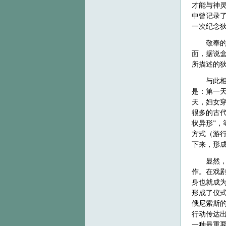
才能与神
中曾记录
一次纪念
敬奉
面，据说
所描述的
与此
是：第一
天，妇女
很多的古
状异形”
方式（游
下来，形成
显然
作。在戏
身也就成
形成了仪
俄尼索斯
行动传达
一种最重