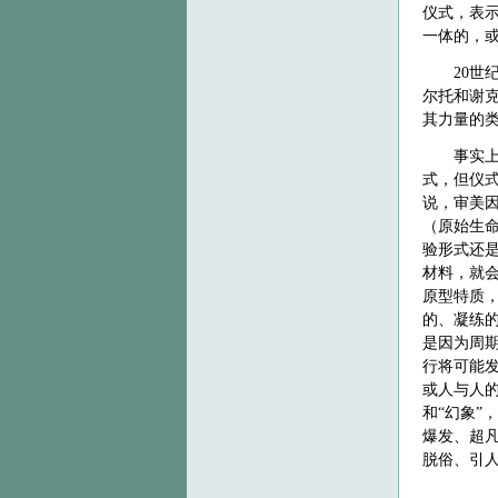
仪式，表示
一体的，
20
世
尔托和谢克
其力量的类
事实
式，但仪
说，审美
（原始生
验形式还
材料，就
原型特质
的、凝练
是因为周
行将可能
或人与人
和“幻象”
爆发、超
脱俗、引