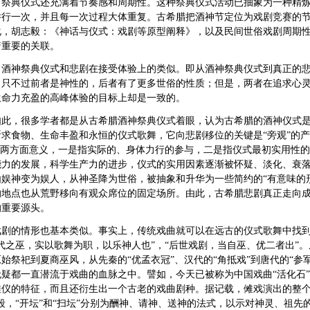
，祭典仪式还充满着节奏感和周期性。这种祭典仪式活动已抽象为一种精
举行一次，并且每一次过程大体重复。古希腊把酒神节定位为戏剧竞赛的
化，胡志毅：《神话与仪式：戏剧等原型阐释》，以及民间世俗戏剧周期
着重要的关联。
，酒神祭典仪式和悲剧在接受体验上的类似。即从酒神祭典仪式到真正的
。只不过前者是神性的，后者有了更多世俗的性质；但是，两者在追求心
生命力充盈的高峰体验的目标上却是一致的。
如此，很多学者都是从古希腊酒神祭典仪式着眼，认为古希腊的酒神仪式
祈求食物、生命丰盈和永恒的仪式歌舞，它向悲剧移位的关键是
“旁观”的
”有两方面意义，一是指实际的、身体力行的参与，二是指仪式最初实用性
能力的发展，科学生产力的进步，仪式的实用因素逐渐被怀疑、淡化、衰落
由娱神变为娱人，从神圣降为世俗，被抽象和升华为一些简约的“有意味的
的地点也从荒野移向有观众席位的固定场所。由此，古希腊悲剧真正走向
的重要源头。
戏剧的情形也基本类似。事实上，传统戏曲就可以在远古的仪式歌舞中找
代之巫，实以歌舞为职，以乐神人也”，“后世戏剧，当自巫、优二者出”。
始祭祀到夏商巫风，从先秦的“优孟衣冠”、汉代的“角抵戏”到唐代的“参
无疑都一直潜流于戏曲的血脉之中。譬如，今天已被称为中国戏曲“活化石
仪的特征，而且还衍生出一个古老的戏曲剧种。据记载，傩戏演出的整个过
段，“开坛”和“扫坛”分别为酬神、请神、送神的法式，以示对神灵、祖先的