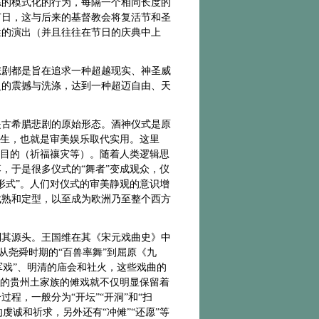
炼的模式化的行为，每隔一个相同长度的
节日，这与后来的基督教会将复活节和圣
性的演出（并且往往在节日的庆典中上
悲剧都是旨在追求一种超越现实、神圣威
灵的震撼与洗涤，达到一种超迈自由、天
是古希腊悲剧的原始形态。酒神仪式是原
产生，也就是审美娱乐取代实用。这里
的目的（祈福禳灾等）。随着人类逻辑思
，于是很多仪式的“舞者”变成观众，仪
形式”。人们对仪式的审美静观的意识增
成熟和定型，以至成为欧洲乃至整个西方
到其源头。王国维在其《宋元戏曲史》中
从尧舜时期的“百兽率舞”到屈原《九
军戏”、明清的庙会和社火，这些戏曲的
”的贵州土家族的傩戏就不仅明显保留着
程，一般分为“开坛”“开洞”和“扫
虔诚和祈求，另外还有“冲傩”“还愿”等