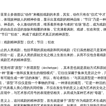
：亚里士多德曾以
“动作”来概括戏剧的本质，其实，动作只有在“仪式”中
，体现娱神娱人的精神价值，显示出某戏剧的精神品味；“节日”乃是一种
、神圣的、令人激动的性质，维系着所有参与者的“在场”形态，成为戏剧
泛的自由且自适的放纵和颠覆的体验，它充满着讽刺、戏谑，狂欢和笑，
”“节日”“狂欢”，构成了戏剧艺术真正的精神原型。
词：戏剧精神原型；仪式；节日
；狂欢
为止的人类戏剧，包括早期的原始戏剧和民间戏剧（它们虽然都还只是某
交织在一起，是从人类的原始文化之根上生发出来的，从而不仅包含着戏
出戏剧艺术的精神原型。
，究竟何谓
“原型”？所谓原型（
），其本意也就是原始方式和原始
Archetype
一种“普遍一致和反复发生的领悟模式”，它往往深藏于集体无意识之中，
有可能生成一种“活的体验”
。所以，有论者指出：“与其说原型是一种胚
且，“原型”不仅仅是指一个事物的开端，一种潜在的规范，“它是一种活
原型”代表着人类心理的共同经验，不仅在发生学的意义上成为艺术的文化
呈现中，与艺术形式符号的表现密切相关，从而成为某种艺术的“母题”。
个意义上，追问戏剧的精神原型，首先就是缘于
“原型”作为戏剧艺术生成
崇拜等中，探索和解释戏剧艺术的发生和缘起。如果说，戏剧之脱胎于原