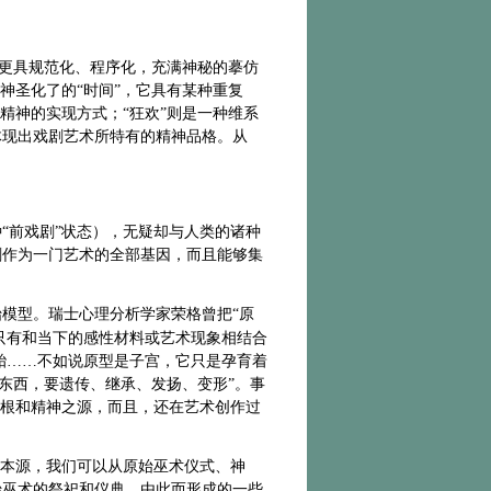
才更具规范化、程序化，充满神秘的摹仿
神圣化了的“时间”，它具有某种重复
精神的实现方式；“狂欢”则是一种维系
体现出戏剧艺术所特有的精神品格。从
种
“前戏剧”状态），无疑却与人类的诸种
剧作为一门艺术的全部基因，而且能够集
模型。瑞士心理分析学家荣格曾把“原
只有和当下的感性材料或艺术现象相结合
胎……不如说原型是子宫，它只是孕育着
的东西，要遗传、继承、发扬、变形”
。事
之根和精神之源，而且，还在艺术创作过
的本源，我们可以从原始巫术仪式、神
始巫术的祭祀和仪典，由此而形成的一些