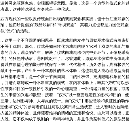
请神灵来驱逐鬼魅，实现愿望等意图。显然，这是一个典型的仪式化的过程
或者说，这种傩戏演出本身就是一种仪式。
纪西方现代的一些以反传统面目出现的戏剧观念和实践，也十分注重戏剧的
纳，他们所提倡的“残酷戏剧”和“环境戏剧”，其着力点也都是力图使戏
似“仪式”的活动。
上，这里一个不容回避的问题是：既然戏剧的发生与原始巫术仪式有着密
式不等于戏剧；那么，仪式是如何转化为戏剧的呢？它对于戏剧的表现与
因素的介入，观众的产生，解决了仪式向戏剧移位的中介环节，正像尼采
命力）的狂热冲动后，悲剧就诞生了。尽管如此，原始巫术仪式中所体现
是得以在原型心理的聚积中被保存下来，代代相传，历久弥新，具有极强
会融汇于一体，产生出一种本源性的艺术体验，这也就是人类心理原型所
，从外部形态看，是一个富于节奏周期、目的性极强、充满隐喻和象征的
的，并进而熔铸成一种不断重复的模式；在内在体验上，唯其
“仪式”可以
期性节奏和目的一致性所引发的一种心理期望，一种情绪力量的积蓄，或者
发生的事情的兴趣和欲望；接着，“仪式”以一整套规定性的形式和目的，
的互渗，达到形与神、人与灵的统一。而“仪式”中那些隐喻和象征性的动
，更使得“仪式”的参与者们往往可以脱离日常生活状态，进入暂时的被隔
凡入圣的精神体验，且伴随着难得的情绪的宣泄和愉悦。由此可以看出，正
人入胜。它不仅构成了戏剧的一种精神特质，并且作为某种仪式的原型品