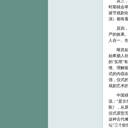
其三
时期就会
诞节戏剧
演）都有
其四
严的效果
人合一、
唯其
始希腊人
的“实用
维、理解
式的内容
强，仪式
戏剧艺术
中国
说：
“是古
歌》，从原
仪式原型
这种古代傩
坛”三个阶