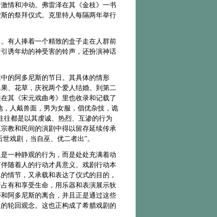
命激情和冲动。弗雷泽在其《金枝》一书
索斯的祭拜仪式。克里特人每隔两年举行
叫。有人捧着一个精致的盒子走在人群前
着引诱年幼的神受害的铃声，还扮演神话
话中的阿多尼斯的节日。其具体的情形
水果、花草，庆祝两个爱人结婚。到第二
维在其《宋元戏曲考》里也收录和记载了
照地，人戴兽面，男为女服，倡优杂技，诡
往往都是以其虔诚、热烈、互渗的行为
至宗教和民间的演剧中得以留存延续传承
后世戏剧，当自巫、优二者出”。
仅是一种静观的行为，而是处处充满着动
有伴随着人的行动才具意义。戏剧行动本
单的情节，又承载和表达了仪式的目的，
着占有和享受生命，用乐器和表演展示狄
蒂和阿多尼斯的离合，并且正是通过这些
生的轮回观念。这也正构成了希腊戏剧的