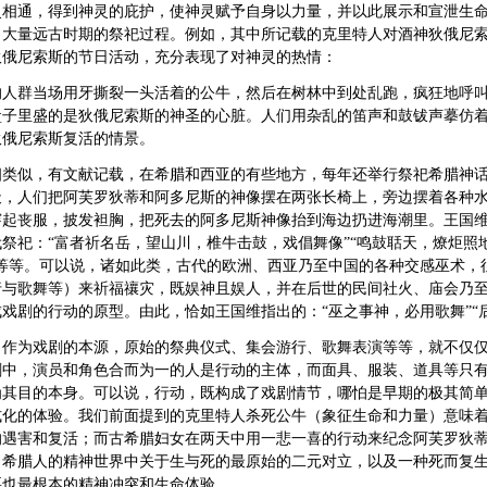
灵相通，得到神灵的庇护，使神灵赋予自身以力量，并以此展示和宣泄生
了大量远古时期的祭祀过程。例如，其中所记载的克里特人对酒神狄俄尼
狄俄尼索斯的节日活动，充分表现了对神灵的热情：
的人群当场用牙撕裂一头活着的公牛，然后在树林中到处乱跑，疯狂地呼
盒子里盛的是狄俄尼索斯的神圣的心脏。人们用杂乱的笛声和鼓钹声摹仿
狄俄尼索斯复活的情景。
相类似，有文献记载，在希腊和西亚的有些地方，每年还举行祭祀希腊神
天，人们把阿芙罗狄蒂和阿多尼斯的神像摆在两张长椅上，旁边摆着各种
穿起丧服，披发袒胸，把死去的阿多尼斯神像抬到海边扔进海潮里。王国
代祭祀：
“富者祈名岳，望山川，椎牛击鼓，戏倡舞像”“鸣鼓聒天，燎炬
，等等。可以说，诸如此类，古代的欧洲、西亚乃至中国的各种交感巫术，
行与歌舞等）来祈福禳灾，既娱神且娱人，并在后世的民间社火、庙会乃
戏剧的行动的原型。由此，恰如王国维指出的：“巫之事神，必用歌舞”“
，作为戏剧的本源，原始的祭典仪式、集会游行、歌舞表演等等，就不仅
剧中，演员和角色合而为一的人是行动的主体，而面具、服装、道具等只
为其目的本身。可以说，行动，既构成了戏剧情节，哪怕是早期的极其简
式化的体验。我们前面提到的克里特人杀死公牛（象征生命和力量）意味
的遇害和复活；而古希腊妇女在两天中用一悲一喜的行动来纪念阿芙罗狄
出希腊人的精神世界中关于生与死的最原始的二元对立，以及一种死而复
要也最根本的精神冲突和生命体验。