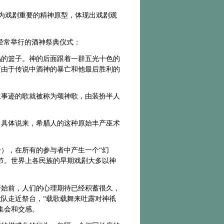
以成为戏剧重要的精神原型，体现出戏剧观
经常举行的酒神祭典仪式：
品的篮子。神的后面跟着一群五光十色的
而由于传说中酒神的暴亡和他最后胜利的
生事迹的歌就被称为颂神歌，由装扮半人
？具体说来，希腊人的这种原始丰产巫术
分），在所有的参与者中产生一个
“幻
节。世界上各民族的早期戏剧大多以神
开始前，人们的心理期待已经积蓄很久，
歌队走近祭台，
“载歌载舞来吐露对神祇
集会和交感。