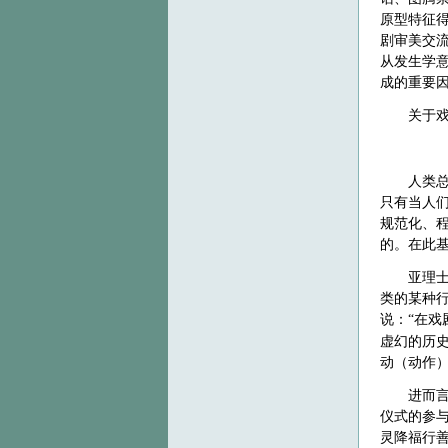
原型特征
剧审美交
从发生学
成的重要
关于
人类
只有当人
规范化、
的。在此
亚理
类的某种
说：“在戏
虚幻的历史
动（动作
进而
仪式的参
灵降福行