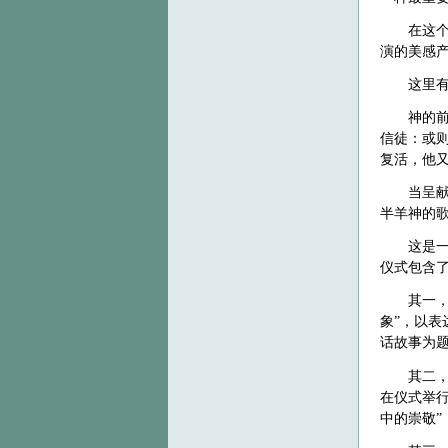
在这
演的美感
这里
神的
信徒：或
复活，他
当呈
半羊神的
这是
仪式包含
其一
象”，以
话故事为
其二
在仪式举
中的崇敬