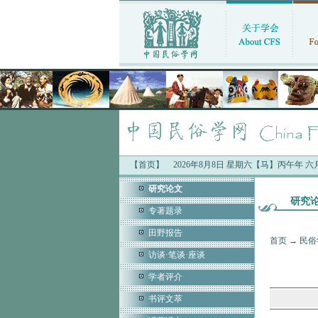
【首页】
2026年8月8日 星期六【马】丙午年 
研究论文
研究
专著题录
田野报告
首页
→
民俗
访谈·笔谈·座谈
学者评介
书评文萃