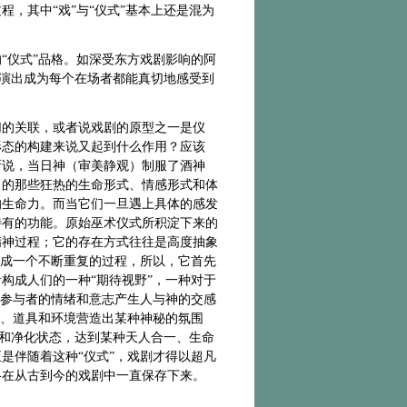
，其中“戏”与“仪式”基本上还是混为
“仪式”品格。如深受东方戏剧影响的阿
剧演出成为每个在场者都能真切地感受到
切的关联，或者说戏剧的原型之一是仪
形态的构建来说又起到什么作用？应该
所说，当日神（审美静观）制服了酒神
出的那些狂热的生命形式、情感形式和体
的生命力。而当它们一旦遇上具体的感发
特有的功能。原始巫术仪式所积淀下来的
精神过程；它的存在方式往往是高度抽象
形成一个不断重复的过程，所以，它首先
构成人们的一种“期待视野”，一种对于
使参与者的情绪和意志产生人与神的交感
作、道具和环境营造出某种神秘的氛围
绝和净化状态，达到某种天人合一、生命
是伴随着这种“仪式”，戏剧才得以超凡
格在从古到今的戏剧中一直保存下来。