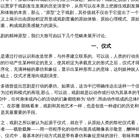
得以贯穿于戏剧发生发展的历史演变中，从而可以在本质上把握住戏剧发
流和体验的本质，那么，“原型”之于戏剧，其价值就不仅在于它提出了一
意义上揭示出由原始积淀而形成戏剧普遍的原始体验、原始心理模式、原
因素，构成戏剧美感魅力的源头。
戏剧的精神原型，我们大致可由以下几个范畴来展开讨论。
一、仪式
总是通过行动认识和改造世界，与外界建立联系的。可以说，人类的行动
们的行动产生某种特定的意义，使其积淀为承载意义的形式之后，仪式才
程序化，充满神秘的摹仿和象征，显示出某种形而上的意味，达到娱神娱
基础上，仪式才逐渐向戏剧演变。
士多德曾提出悲剧是行动的摹仿。如果说，这当中已明确传达出这样一个
行为过程和模式的再现
,
那么，可以说，戏剧就是以动作或行动为其基本的
剧中，任何身体或内心的活动的幻象都统称为‘动作’
而由动作组成的总体
,
”。在苏珊·朗格看来，戏剧和其他艺术一样，也是创造一种虚幻的历史
）是其最重要的手段。
言之，戏剧之所以被认为起源于仪式，就在于，从原始人类的祭祀仪式看
与者
——载歌载舞——用一些程序化的动作向面具或雕像表示敬意，酬神
善。仪式中，最基本的行动方式就是带有摹仿和象征意味的游行、歌咏和