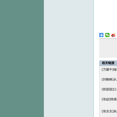
相关链接
·
[万建中]
·
[刘晓峰]
·
[郑甜甜]
·
[张赵]情
·
[张京京]