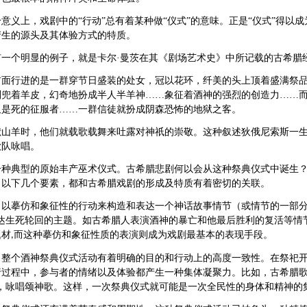
个意义上，戏剧中的
“行动”总有着某种做“仪式”的意味。正是“仪式”得
产生的源头及其体验方式的特质。
有一个明显的例子，就是卡尔
·曼茨在其《剧场艺术史》中所记载的古希腊
前面行进的是一群穿节日盛装的处女，冠以花环，纤美的头上顶着盛满祭
则兜着羊皮，幻奇地扮成半人半羊神
……象征着酒神的强烈的创造力……
又是死的征服者……一群信徒就扮成阴森恐怖的地狱之客。
献山羊时，他们就载歌载舞来吐露对神祇的崇敬。这种叙述狄俄尼索斯一
歌队咏唱。
一种典型的原始丰产巫术仪式。古希腊悲剧何以会从这种祭典仪式中诞生
了以下几个要素，都和古希腊戏剧的形成及特质有着密切的关联。
，以摹仿和象征性的行动来构造和表达一个神话故事情节（或情节的一部
表达生死轮回的主题。如古希腊人表演酒神的暴亡和他最后胜利的复活等情
题材
而这种摹仿和象征性质的表演则成为戏剧最基本的表现手段。
,
，整个酒神祭典仪式活动有着明确的目的和行动上的高度一致性。在祭祀
行过程中，参与者的情绪以及体验都产生一种集体凝聚力。比如，古希腊
”，咏唱颂神歌。这样，一次祭典仪式就可能是一次全民性的身体和精神的