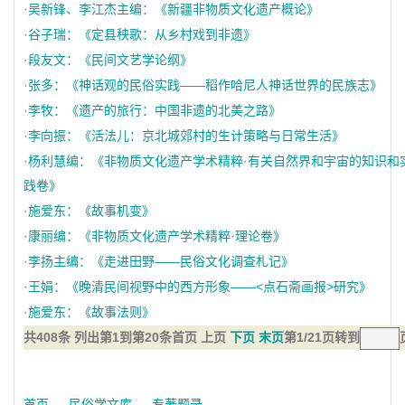
·
吴新锋、李江杰主编：《新疆非物质文化遗产概论》
·
谷子瑞：《定县秧歌：从乡村戏到非遗》
·
段友文：《民间文艺学论纲》
·
张多：《神话观的民俗实践——稻作哈尼人神话世界的民族志》
·
李牧：《遗产的旅行：中国非遗的北美之路》
·
李向振：《活法儿：京北城郊村的生计策略与日常生活》
·
杨利慧编：《非物质文化遗产学术精粹·有关自然界和宇宙的知识和
践卷》
·
施爱东：《故事机变》
·
康丽编：《非物质文化遗产学术精粹·理论卷》
·
李扬主编：《走进田野——民俗文化调查札记》
·
王娟：《晚清民间视野中的西方形象——<点石斋画报>研究》
·
施爱东：《故事法则》
共408条 列出第1到第20条
首页 上页
下页
末页
第1/21页
转到
首页
→
民俗学文库
→
专著题录