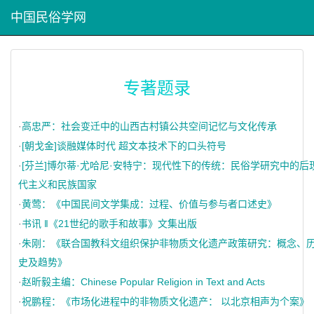
中国民俗学网
专著题录
·
高忠严：社会变迁中的山西古村镇公共空间记忆与文化传承
·
[朝戈金]谈融媒体时代 超文本技术下的口头符号
·
[芬兰]博尔蒂·尤哈尼·安特宁：现代性下的传统：民俗学研究中的后
代主义和民族国家
·
黄莺：《中国民间文学集成：过程、价值与参与者口述史》
·
书讯 ‖《21世纪的歌手和故事》文集出版
·
朱刚：《联合国教科文组织保护非物质文化遗产政策研究：概念、
史及趋势》
·
赵昕毅主编：Chinese Popular Religion in Text and Acts
·
祝鹏程：《市场化进程中的非物质文化遗产： 以北京相声为个案》