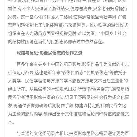
相似,夏坊村多数青壮年男性平日在外谋生,仅在春节期间才返乡
暂住,有不少人只逗留至游傩结束,便匆匆离去,只余老弱妇孺操持
家务。这一空心化的村落人口格局,使得通常依靠青壮年男子“装
菩萨”(即扮演“七圣”,化装游街)与采备道具、维护秩序的游傩仪式
组织者在人力动员方面显得捉襟见肘,难以为继。”中国乡土社会
的结构性困境在当代的民族志影像表述中依然存在。
深描与反思:影像民俗志的创作之道
百多年来有关乡土中国的纪录影片,影像作品作为文献的史志
价值足可凸显,这也是近年来“影像民俗志”“民族影像志”等依托于
人类学、民俗学理论与方法的学术影视方法与文本日趋主流化的
缘由所在。从民俗学的学理观念出发,所谓“影像民俗志”,通常是指
民俗学者运用影像拍摄的方法,记录田野所见的社会行为或文化事
象,再通过影像剪辑等后期制作手段,构建以特定的社群民俗文化
为主题的影片内容,创作出富于文化描述和理论阐释价值的影像文
本。
与普通的文化类纪录片相比,拍摄影像民俗志需要遵守更为严