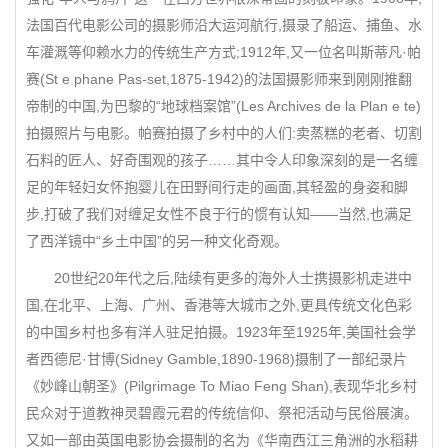
法国百代电影公司的摄影师沿大运河航行,摄录了船运、捕鱼、水
车灌溉等仰赖水力的传统生产方式;1912年,又一位名叫斯蒂凡·帕
赛(St e phane Pas-set,1875-1942)的法国摄影师来到刚刚推翻
帝制的中国,为巴黎的“地球档案馆”(Les Archives de la Plan e te)
拍摄照片与电影。帕赛拍摄了乡村中的人们:卖蒸糕的老者、切割
石料的匠人、好奇围观的孩子……其中令人印象深刻的是一名缠
足的年轻妇女怀抱婴儿在田野间行走的画面,其轻盈的身姿和脚
步,打破了我们对缠足女性不良于行的惯有认知——当然,也满足
了西洋镜中“乡土中国”的另一种文化奇观。
20世纪20年代之后,陆续有更多的海外人士携摄影机走进中
国,在北平、上海、广州、香港等大城市之外,更具传统文化色彩
的中国乡村也多有洋人驻足拍摄。1923年至1925年,美国社会学
者西德尼·甘博(Sidney Gamble,1890-1968)摄制了一部纪录片
《妙峰山朝圣》(Pilgrimage To Miao Feng Shan),表现华北乡村
民众对于道教神灵碧霞元君的传统信仰、祭祀活动与民俗展演。
又如一部由英国电影协会摄制的名为《华南西江三角洲的水稻耕