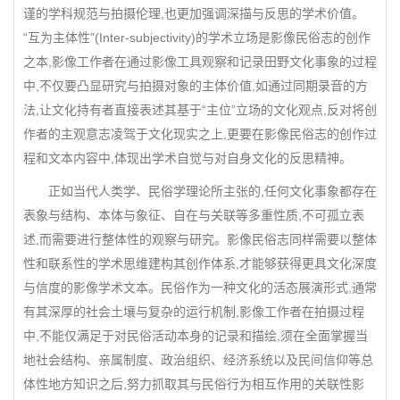
谨的学科规范与拍摄伦理,也更加强调深描与反思的学术价值。
“互为主体性”(Inter-subjectivity)的学术立场是影像民俗志的创作
之本,影像工作者在通过影像工具观察和记录田野文化事象的过程
中,不仅要凸显研究与拍摄对象的主体价值,如通过同期录音的方
法,让文化持有者直接表述其基于“主位”立场的文化观点,反对将创
作者的主观意志凌驾于文化现实之上,更要在影像民俗志的创作过
程和文本内容中,体现出学术自觉与对自身文化的反思精神。
正如当代人类学、民俗学理论所主张的,任何文化事象都存在
表象与结构、本体与象征、自在与关联等多重性质,不可孤立表
述,而需要进行整体性的观察与研究。影像民俗志同样需要以整体
性和联系性的学术思维建构其创作体系,才能够获得更具文化深度
与信度的影像学术文本。民俗作为一种文化的活态展演形式,通常
有其深厚的社会土壤与复杂的运行机制,影像工作者在拍摄过程
中,不能仅满足于对民俗活动本身的记录和描绘,须在全面掌握当
地社会结构、亲属制度、政治组织、经济系统以及民间信仰等总
体性地方知识之后,努力抓取其与民俗行为相互作用的关联性影