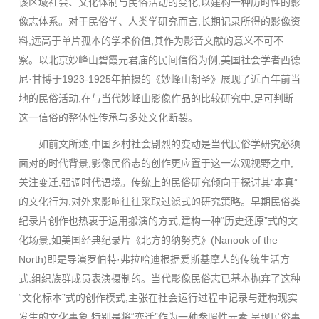
该区域社会、文化体制与民俗活动的变化,以建构一种历时性的影
像志体系。对于民俗学、人类学研究而言,长期记录所得的影像资
料,远高于单片孤本的学术价值,其作为影音文献的意义不可不
察。以北京妙峰山碧霞元君庙的民间信俗为例,美国社会学者西德
尼·甘博于1923-1925年拍摄的《妙峰山朝圣》展现了近百年前当
地的民俗活动,在与当代妙峰山影像作品的比较研究中,足可判断
这一信俗的整体性传承与多处文化断裂。
如前文所述,中国乡村社会剧烈的变动是当代民俗学研究必须
面对的时代背景,影像民俗志的创作更应置于这一宏观视野之中,
关注变迁,强调时代语境。传统上的民俗研究倾向于探讨其“本真”
的文化行为,对外来影响往往采取过滤式的研究策略。早期民俗类
纪录片创作也热衷于运用搬演的方式,建构一种“历史还原”式的文
化场景,如美国经典纪录片《北方的纳努克》(Nanook of the
North)即是导演罗伯特·弗拉哈迪根据爱斯基摩人的传统生活方
式,组织族群成员表演摄制的。当代影像民俗志已基本抛弃了这种
“文化标本”式的创作模式,主张在社会运行过程中记录与建构现实
发生的文化事象,特别是将“变迁”作为一种参照性元素,呈现民俗事