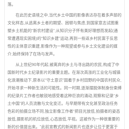
落。
在此历史语境之中,当代乡土中国的影像表达存在着多声部的
文化样态,从逃离乡土者的期望、困顿与焦虑,到国家意志试图重
塑乡土机能的“新农村建设”;从知识分子怀有美好理想而发起(通
常遭遇现实困境)的“知识乡建”运动,再到一些返乡村民富于反思
性的主体意识重建,影像作为一种观望或参与乡土文化建设的媒
介,始终保持了在场与发声。
从上世纪90年代起,被离弃的乡土与寻出路的农民,构成了中
国新时代乡土纪录影片的重要主题。在渐次高涨的工业化与城镇
化浪潮推动下,原本以“守土意识”固着于乡村田野的中国农村民众,
开始寻求一种新生活的可能性。同一时期,逐渐摆脱体制身份束缚
的纪录片工作者也敏锐地感受着这种巨浪的涌动,观察和记录“乡
土中国”的人员流散与文化变迁。与早期带有文化甚至政治任务
色彩的拍摄立场不同,独立影像工作者“把目光放低,拍摄者的姿态
放低,摄影机的机位放低,心态放低,平视。这被作为一种很重要的
新的价值提出来。”此前宣教式的新闻影片也逐步让位于更富于