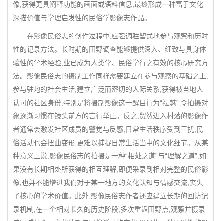
像,获得更具阐释功能的画面或语料信息,最终形成一种富于文化
深描价值与学理启发性的民俗学影像志作品。
在影像民俗志的创作过程中,应强调驻留式地参与观察和历时
性的记录方法。长时期的田野调查能够提供深入、细致与具身体
验性的学术经验,业已成为人类学、民俗学行之有效的核心研究方
法。影像民俗志的摄制工作同样需要建立在参与观察的基础之上,
参与驻地的社会生活,建立广泛而密切的人际关系,获得被当地人
认可的社区身份,特别是将摄制影像这一醒目行为“祛魅”,令拍摄对
象逐渐习惯在镜头前方的言行举止。反之,贸然进入村落的影像作
者通常会激发社区成员的警觉与反感,日常生活秩序受到干扰,民
俗活动也会扭曲变形,更难以捕捉日常生活当中的文化细节。从某
种意义上说,影像民俗志的拍摄是一种“相处之道”与“理解之道”,如
果没有长期相处所获得的相互理解,即便采录到相对完整的民俗影
像,也并不能增进我们对于某一地方的文化认知与情感交流,丧失
了核心的学术价值。此外,影像民俗志作者还应建立长期的回访记
录机制,在一个相对长久的历史阶段,多次重返田野点,观察并摄录