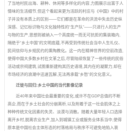
了当地村民出海、耕种、休闲等多样化的内容,力图展示出富于人
情味的生活细节,但这个看起来更为活跃的村庄与《中国》中的村
子并没有本质上的区别——它们都是在革命的洪流中失去历史纵
深感、记忆标识物与文化独特性的“生产队”——只进行人的生产
与物的生产,思想则被纳入一个高度统一而无可抗拒的集装箱内,
隔绝于“乡土中国”的文明底蕴,不再受到传统社会当中人生礼仪、
民间信仰与乡规民约的熏陶教化。这一内在精神世界的空前改造,
使得中国大多数乡村在文革之后,尽管陆续恢复了一些传统的民俗
活动或宗祠建筑,试图重新建构其历史语境,其内在的凝聚力,却在
市场经济的浪潮中迅速瓦解,无法再承载“乡愁”的文化意义。
迁徙与回归:乡土中国的当代影像记录
近40年来中国社会最重要的变化,或许不在GDP总值的不断
高企,而在于乡土社会的分崩离析,以及附着于这一社会肌体之上
种种传统文化因素的失灵、淡漠与消散。随着大量年轻人口选择
离开乡村,脱离农业生产,加入到城镇工业或服务业体系当中,使得
原本是中国社会主体形态的村落格局与秩序不可避免地陷入衰