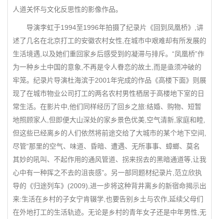
人道关怀与文化反思性的影像作品。
导演李虹于1994至1996年拍摄了纪录片《回到凤凰桥》,讲
述了几名在北京打工的安徽农村女性,在城市中艰难却有所发展的
生活境遇,以及她们重回家乡后感受到的凝滞与排斥。“凤凰桥”作
为一种乡土中国的意象,不再是令人眷恋的故土,而是亟须冲破的
牢笼。纪录片导演杜海滨于2001年完成的作品《高楼下面》则展
现了在城市物业公司打工的两名农村男性栖居于高楼地下室的日
常生活。在影片中,他们同样经历了回乡之旅:结婚、购物、短暂
地照顾家人,但即便大山深处的家乡景色优美,空气清新,家庭和睦,
但这些已经离乡的人们依然将前途交给了大城市的某个地下空间,
尽管“那里的空气、味道、昏暗、遭遇、无所事事、蟑螂、莫名
其妙的吼叫、不起作用的通风管道、拐来拐去的黑暗通道等,让我
心中有一种挥之不去的沮丧感”。另一部同题材纪录片,范立欣执
导的《归途列车》(2009),进一步将这种背井离乡的新宿命揭示出
来:生活在乡村的子女宁肯辍学,也要告别乡土与农作,延续父母们
在外地打工的生活轨迹。无论是乡村的青年女子还是中年男性,无