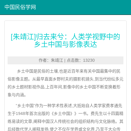
中国民俗学网
[朱靖江]归去来兮：人类学视野中的
乡土中国与影像表达
作者：朱靖江 | 点击数：13230
乡土中国是民俗的土壤,也是近百年来有关中国最集中的民
俗影像主题。从最早直面乡野村夫的摄影机镜头,到当代纷纭多元
的乡土题材影视作品,上百年间,影像中的乡土中国不断变换着形
象与内涵。
“乡土中国”作为一种学术性表述,大抵始自人类学家费孝通先
生于1948年首次出版的《乡土中国》》一书。费先生以十四篇精
练易读的文章,阐释中国汉人传统社会的组织结构与文化脉络。其
后经数代学人阐释发扬,使之不仅在学界或文化界,乃至于大众传