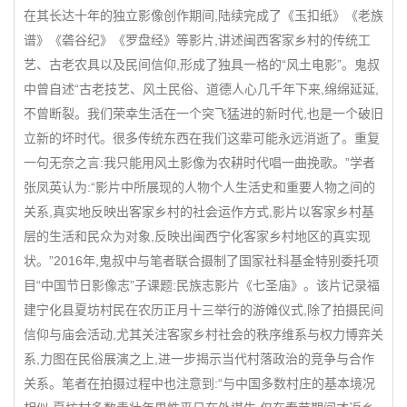
在其长达十年的独立影像创作期间,陆续完成了《玉扣纸》《老族
谱》《砻谷纪》《罗盘经》等影片,讲述闽西客家乡村的传统工
艺、古老农具以及民间信仰,形成了独具一格的“风土电影”。鬼叔
中曾自述“古老技艺、风土民俗、道德人心几千年下来,绵绵延延,
不曾断裂。我们荣幸生活在一个突飞猛进的新时代,也是一个破旧
立新的坏时代。很多传统东西在我们这辈可能永远消逝了。重复
一句无奈之言:我只能用风土影像为农耕时代唱一曲挽歌。”学者
张凤英认为:“影片中所展现的人物个人生活史和重要人物之间的
关系,真实地反映出客家乡村的社会运作方式,影片以客家乡村基
层的生活和民众为对象,反映出闽西宁化客家乡村地区的真实现
状。”2016年,鬼叔中与笔者联合摄制了国家社科基金特别委托项
目“中国节日影像志”子课题:民族志影片《七圣庙》。该片记录福
建宁化县夏坊村民在农历正月十三举行的游傩仪式,除了拍摄民间
信仰与庙会活动,尤其关注客家乡村社会的秩序维系与权力博弈关
系,力图在民俗展演之上,进一步揭示当代村落政治的竞争与合作
关系。笔者在拍摄过程中也注意到:“与中国多数村庄的基本境况