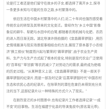
论是打工者还是他们留守在故乡的子女,都选择了离开乡土,探寻
一条更多未知与可能的生存之路,乡村聚落中的。
依旧生活在中国乡村聚落中的人们,近二十年间也强烈感受着
传统农业的转型及其带来的文化变迁。曾经作为“乡土中国”影像
象征的耕牛、犁耙与水田中的白鹭,都随着农用机械与化肥、农药
的进入而日渐无踪。湖北导演许扬拍摄的《宜昌薅草锣鼓》,用历
史情境搬演与现实场景叙事相结合的方法,展现了原本基于小农经
济“换工搭伙”制度而兴起与繁荣的“薅草锣鼓”,由于农业生产资
料、生产力与生产方式起了根本的变化,特别是现代农业广泛使用
的“百草枯”“草甘膦”等农药减少了对劳动力的需求,最终成为绝唱
的历史过程。“从某种意义上说,《宜昌薅草锣鼓》不是一部关于
薅草锣鼓的纪录片,而是一部及时记录“后蒿草锣鼓时代”中国农村
生态和农民心态的纪录片。在除草剂的潜在危害仍未得到充分关
注的当下,这部纪录片以一种特殊的方式介入了现实。”
在剧烈变迁的乡村图景中,也有纪录片工作者选择记录“一成
不变”的旧事物。生活在福建宁化县的导演鬼叔中(原名甯元乖),