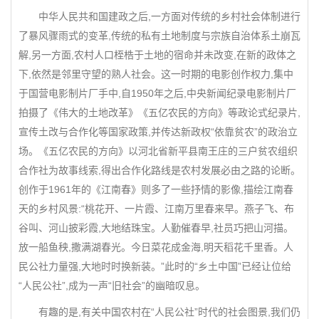
中华人民共和国建政之后,一方面对传统的乡村社会体制进行
了暴风骤雨式的变革,传统的私有土地制度与宗族自治体系土崩瓦
解,另一方面,农村人口桎梏于土地的宿命并未改变,在新的政体之
下,依然是邻里守望的熟人社会。这一时期的电影创作权力,集中
于国营电影制片厂手中,自1950年之后,中央新闻纪录电影制片厂
拍摄了《伟大的土地改革》《五亿农民的方向》等政论式纪录片,
宣传土改与合作化等国家政策,并传达新政权“依靠贫农”的政治立
场。《五亿农民的方向》以河北省新平县南王庄的三户贫农组织
合作社为故事线索,得出合作化路线是农村发展必由之路的论断。
创作于1961年的《江南春》则多了一些抒情的影像,描绘江南春
天的乡村风景:“桃花开、一片霞、江南万里春来早。燕子飞、布
谷叫、河山披彩霞,大地结珠宝。人勤催春早,社员巧把山河描。
放一船鱼秧,撒满湖春光。今日菜花成金海,明天稻花千里香。人
民公社力量强,大地时时换新装。”此时的“乡土中国”已经让位给
“人民公社”,成为一声“旧社会”的幽暗叹息。
有趣的是,有关中国农村在“人民公社”时代的社会图景,我们仍