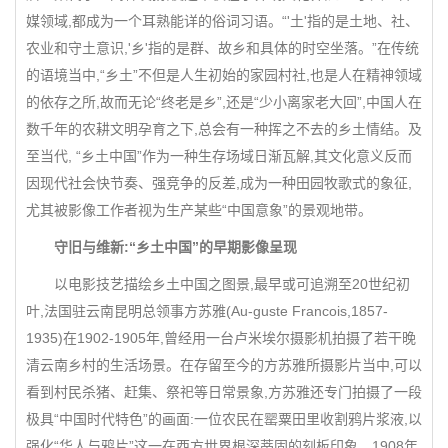
媒领域,都成为一个耳熟能详的俗词习语。“'土'指的是土地、社、
农业和守土意识,'乡'指的是群、故乡和具体的时空坐落。”在传统
的语境当中,“乡土”不但是人生初始的家园村社,也是人在精神领域
的依存之所,故而无论“终老是乡”,还是“少小离家老大回”,中国人在
数千年的农耕文明孕育之下,总会有一种挥之不去的乡土情结。及
至当代, “乡土中国”作为一种生存场域日渐瓦解,其文化意义反而
因现代社会快节奏、强竞争的反差,成为一种田园牧歌式的象征,
尤其被影像工作者视为生产某些“中国意象”的景观地带。
守旧与维新:“乡土中国”的早期影像呈现
以电影技艺描绘乡土中国之图景,最早或可追溯至20世纪初
叶,法国驻云南昆明总领事方苏雅(Au-guste Francois,1857-
1935)在1902-1905年,曾经用一台卢米埃尔摄影机拍摄了若干晚
清云南乡村的生活场景。在存留至今的方苏雅所摄影片当中,可以
看到村民杀猪、赶集、祭祀等日常景象,方苏雅还专门拍摄了一段
极具“中国时代特色”的画面:一位农民在罂粟田里收割鸦片浆液,以
强化“华人与鸦片”这一在西方世界根深蒂固的刻板印象。1908年,