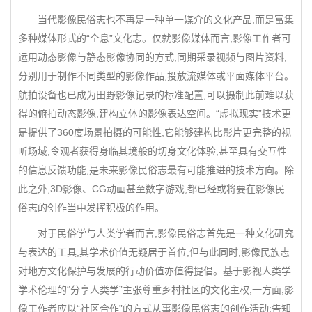
当代影像民俗志也不再是一种单一媒介的文化产品,而是富集
多种媒体形式的“全息”文化志。仅就影像媒体而言,影像工作者可
运用动态影像与静态影像协同的方式,同期采录视频与图片资料,
分别用于制作不同类型的影像作品,投放流媒体或平面媒体平台。
航拍设备也已成为田野影像记录的标准配置,可以摄制此前难以获
得的俯拍动态影像,建构立体的影像表达空间。“虚拟现实”技术更
是提供了360度场景拍摄的可能性,它能够建构比影片更完整的视
听场域,令观者获得身临其境般的切身文化体验,甚至具有交互性
的信息反馈功能,是未来影像民俗志最有可能推进的技术方向。除
此之外,3D影像、CG动画甚至数字游戏,都已经或将要在影像民
俗志的创作当中发挥积极的作用。
对于民俗学与人类学者而言,影像民俗志首先是一种文化研究
与表达的工具,其学术价值无疑居于首位,但与此同时,影像民族志
对地方文化保护与发展的行动价值亦值得提倡。基于影视人类学
学术伦理的“分享人类学”主张尊重乡村社区的文化主权,一方面,影
像工作者应以“社区合作”的方式从事影像民俗志的创作活动:告知