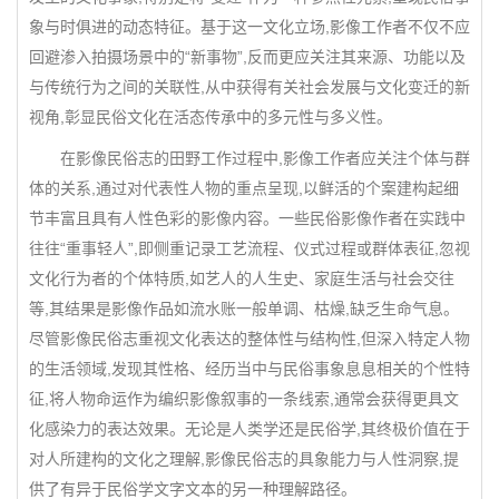
象与时俱进的动态特征。基于这一文化立场,影像工作者不仅不应
回避渗入拍摄场景中的“新事物”,反而更应关注其来源、功能以及
与传统行为之间的关联性,从中获得有关社会发展与文化变迁的新
视角,彰显民俗文化在活态传承中的多元性与多义性。
在影像民俗志的田野工作过程中,影像工作者应关注个体与群
体的关系,通过对代表性人物的重点呈现,以鲜活的个案建构起细
节丰富且具有人性色彩的影像内容。一些民俗影像作者在实践中
往往“重事轻人”,即侧重记录工艺流程、仪式过程或群体表征,忽视
文化行为者的个体特质,如艺人的人生史、家庭生活与社会交往
等,其结果是影像作品如流水账一般单调、枯燥,缺乏生命气息。
尽管影像民俗志重视文化表达的整体性与结构性,但深入特定人物
的生活领域,发现其性格、经历当中与民俗事象息息相关的个性特
征,将人物命运作为编织影像叙事的一条线索,通常会获得更具文
化感染力的表达效果。无论是人类学还是民俗学,其终极价值在于
对人所建构的文化之理解,影像民俗志的具象能力与人性洞察,提
供了有异于民俗学文字文本的另一种理解路径。