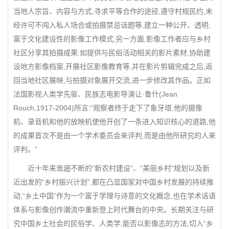
当地人宗旨、内容与方式,寻求平等合作的途径,遵守村规民约,未
经许可不闯入私人场合或拍摄禁忌话题等,建立一种公开、透明,
富于文化建设性的影像工作模式;另一方面,影像工作者应与乡村
社区分享其拍摄成果:如提供与民俗活动相关的影片素材,协助建
设地方影像档案,开展社区影像教育等,并在影片剪辑完成之后,返
回当地社区展映,与拍摄对象展开交流,进一步修改其作品。正如
法国影视人类学先驱、民族志电影导演让·鲁什(Jean
Rouch,1917-2004)所言:“观察者终于走下了象牙塔,他的摄像
机、录音机和他的放映机使他开创了一条进入知识核心的道路,他
的成果首次不是由一个学术委员会来评判,而是由他所研究的人来
评判。”
近十年来迤逦不断的“新农村建设”、“美丽乡村”规划以及新
近出发的“乡村振兴计划”,都在凸显国家对中国乡村发展的持续推
动,“乡土中国”作为一个富于学理与诗意的文化概念,也在学术话语
体系与影像创作潮流中重新登上时代舞台的中央。长期关注与研
究中国乡土社会的民俗学、人类学,能否以影像志的方法,切入“乡