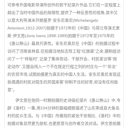
可参考外国电影导演所创作的若干纪录片作品,它们在一定程度上
超出了当时中国作品的局限性,提供了一种反思性的视角,其中又
以意大利导演米开朗基罗·安东尼奥尼(Michelangelo
Antonioni,1912-2007)拍摄于1972年的《中国》与荷兰导演尤里
斯·伊文思(Joris Ivens,1898-1989)拍摄于1972年至1975年的
《愚公移山》最具代表性。安东尼奥尼在《中国》的拍摄过程中
访问了河南省林县,在拍摄当地标志性工程“红旗渠”之余,摄制组访
问了一个“样板村”,记录了集体劳动、干部开会、村民家访等“规
定动作”,又擅自闯入一个不在既定行程之列的村庄与一个“非法”
的农贸市场,试图拍摄更为真实的中国人生活。安东尼奥尼发现这
些偶遇的村民对陌生的异国来客“抑制不住的好奇,却没有任何敌
意”。
伊文思在他同一时期拍摄的史诗级纪录片《愚公移山》中,专
辟《渔村》一集,用104分钟的篇幅细致描述了山东荣成县大鱼岛
村的民众生活。与《中国》所展现的紧张不安相比,《渔村》中的
拍摄对象显然更为放松,也更愿意与创作者交流对话。伊文思拍摄