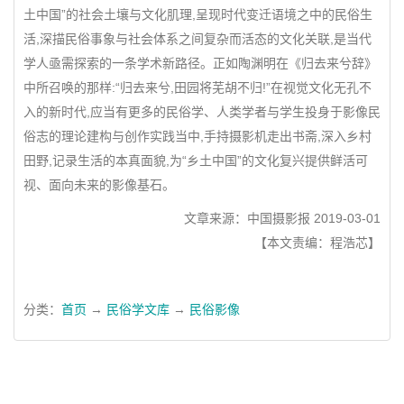
土中国”的社会土壤与文化肌理,呈现时代变迁语境之中的民俗生
活,深描民俗事象与社会体系之间复杂而活态的文化关联,是当代
学人亟需探索的一条学术新路径。正如陶渊明在《归去来兮辞》
中所召唤的那样:“归去来兮,田园将芜胡不归!”在视觉文化无孔不
入的新时代,应当有更多的民俗学、人类学者与学生投身于影像民
俗志的理论建构与创作实践当中,手持摄影机走出书斋,深入乡村
田野,记录生活的本真面貌,为“乡土中国”的文化复兴提供鲜活可
视、面向未来的影像基石。
文章来源：中国摄影报 2019-03-01
【本文责编：程浩芯】
分类：
首页
→
民俗学文库
→
民俗影像