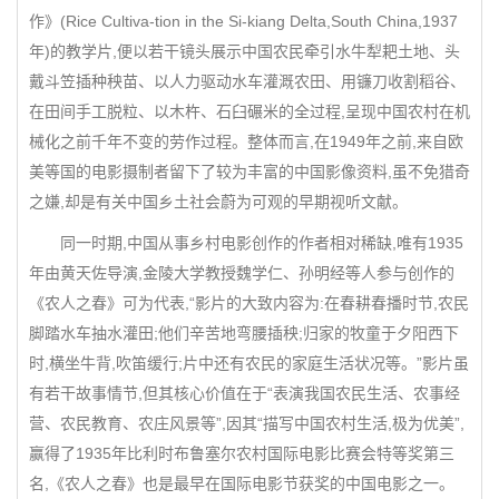
作》(Rice Cultiva-tion in the Si-kiang Delta,South China,1937
年)的教学片,便以若干镜头展示中国农民牵引水牛犁耙土地、头
戴斗笠插种秧苗、以人力驱动水车灌溉农田、用镰刀收割稻谷、
在田间手工脱粒、以木杵、石臼碾米的全过程,呈现中国农村在机
械化之前千年不变的劳作过程。整体而言,在1949年之前,来自欧
美等国的电影摄制者留下了较为丰富的中国影像资料,虽不免猎奇
之嫌,却是有关中国乡土社会蔚为可观的早期视听文献。
同一时期,中国从事乡村电影创作的作者相对稀缺,唯有1935
年由黄天佐导演,金陵大学教授魏学仁、孙明经等人参与创作的
《农人之春》可为代表,“影片的大致内容为:在春耕春播时节,农民
脚踏水车抽水灌田;他们辛苦地弯腰插秧;归家的牧童于夕阳西下
时,横坐牛背,吹笛缓行;片中还有农民的家庭生活状况等。”影片虽
有若干故事情节,但其核心价值在于“表演我国农民生活、农事经
营、农民教育、农庄风景等”,因其“描写中国农村生活,极为优美”,
赢得了1935年比利时布鲁塞尔农村国际电影比赛会特等奖第三
名,《农人之春》也是最早在国际电影节获奖的中国电影之一。