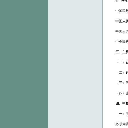
4、协办
中国民族
中国人类学
中国人类学
中央民族大
三、主要
（一）征片时
（二）评选结
（三）高校展
（四）主会场
四、申报
（一）申
必须为具有