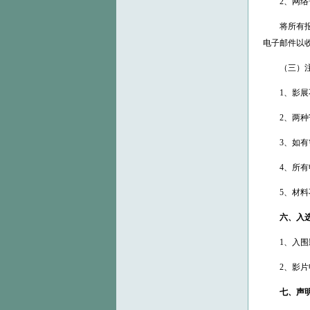
2、网络
将所有报名材
电子邮件以
（三）注
1、影展不
2、两种寄
3、如有需
4、所有申
5、材料不
六、入
1、入围影
2、影片申
七、声