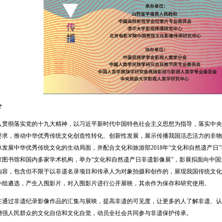
介
彻落实党的十九大精神，以习近平新时代中国特色社会主义思想为指导，落实中央
要求，推动中华优秀传统文化创造性转化、创新性发展，展示传播我国活态活力的非物
承发展中华优秀传统文化的生动局面，并配合文化和旅游部2018年“文化和自然遗产日
家图书馆和国内多家学术机构，举办“文化和自然遗产日非遗影像展”，影展拟面向中
内容，包含但不限于以非遗名录项目和传承人为对象拍摄和创作的，展现我国传统文化
小组遴选，产生入围影片，对入围影片进行公开展映，其余作为保存和研究使用。
过非遗纪录影像作品的汇集与展映，提高非遗的可见度，让更多的人了解非遗、认
增强人民群众的文化自信和文化自觉，动员全社会共同参与非遗保护传承。