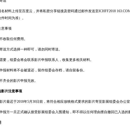
寄送
料上传至百度云，并将私密分享链接及密码通过邮件发送至ICHFF2018 163.CO
收件时间为准）。
意事项
收取任何费用。
送方式选择一种即可，请勿同时寄送。
要，组委会将会联系影片申报联系人，收集更多相关材料。
报材料将不会被退还，留作组委会存档，请自留备份。
齐全的影片申报无效。
选影片注意事项
片最迟于2018年5月30日前，将符合相应放映格式要求的影片寄至影展组委会办公
报方一旦正式确认接受影展组委会入围通知，即不得以任何理由擅自撤回已入选的
明