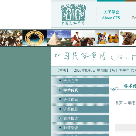
【首页】
2026年8月6日 星期四【马】丙午年 
会员之声
学术
学术传真
会议信息
首页
→
动态
讲座信息
媒体报道
时评杂谈