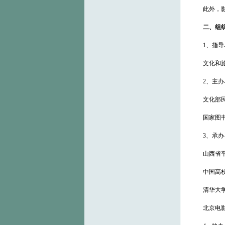
此外，影展
二、组
1、指导
文化和旅
2、主办
文化部民
国家图书
3、承办
山西省平
中国高校影
清华大学
北京电影学