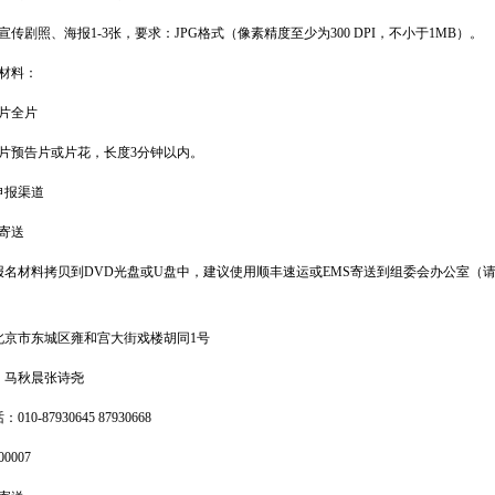
剧照、海报1-3张，要求：JPG格式（像素精度至少为300 DPI，不小于1MB）。
材料：
片全片
预告片或片花，长度3分钟以内。
报渠道
寄送
材料拷贝到DVD光盘或U盘中，建议使用顺丰速运或EMS寄送到组委会办公室（
市东城区雍和宫大街戏楼胡同1号
马秋晨张诗尧
-87930645 87930668
007