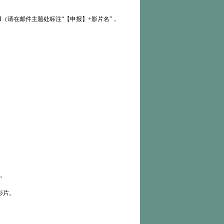
M（请在邮件主题处标注“【申报】+影片名”，
室。
影片。