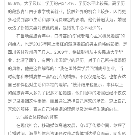
65.6%，大学及以上学历的占34.4%，学历水平比较高。高学历
的藏族青年由于求学或者就业，接触外界的机会比较多，因而更
多地受到都市生活和都市消费理念的影响。他们普遍认为，婚照
表达了新婚夫妻对彼此的爱，是婚礼中必不可少的。
在当地藏族青年中，口碑甚好的“成都唯心主义概念婚照”的
创始人，也是2015年网上爆红的藏族婚照的男主角格绒彭措，是
四川省甘孜州丹巴县人。2009年，格绒彭措从中央民族大学毕
业，北漂了四年，有两年出国留学的经历。对于自己所拍摄婚照
的风格，他是这样解释的：“我在国外留学后回到成都创业，当
时就想和未婚妻拍一套特别点的婚照。不仅仅是纪念，也想表达
自己和伴侣对生活和幸福的理解。”统计结果也显示，本科以上
的藏族青年大多为了纪念才拍婚照，他们眼中的婚照已经不仅仅
是记录婚姻这件事情，而且通过选择自己喜欢的场景，穿上自己
喜欢的服装，表达自己对婚姻的理解以及对幸福生活的向往。
3.与新媒体接触的频率
在现代社会，移动媒体高速发展，穿越了传播空间，缩短了
传播时间，海量的信息资讯通过移动媒体到达受众面前，同步影