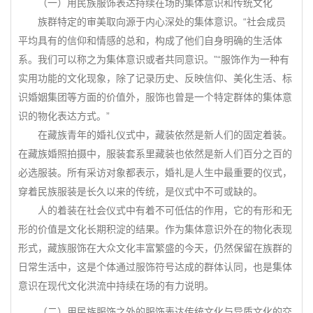
（一）用民族服饰表达持续在场的集体意识和传统文化
族群特定的审美取向源于内心深处的集体意识。“社会成员
平均具有的信仰和情感的总和，构成了他们自身明确的生活体
系。我们可以称之为集体意识或者共同意识。”“服饰作为一种有
实用功能的文化现象，除了记录历史、反映信仰、美化生活、标
识婚姻集团等方面的价值外，服饰也曾是一个特定群体的集体意
识的物化表达方式。”
在藏族青年的婚礼仪式中，藏装依然是新人们的固定着装。
在藏族婚照拍摄中，服装套系里藏装也依然是新人们百分之百的
必选服装。所有采访对象都表示，婚礼是人生中最重要的仪式，
穿着民族服装是长久以来的传统，是仪式中不可或缺的。
人的着装在社会仪式中有着不可低估的作用，它的有形和无
形的价值是文化长期积淀的结果。作为集体意识外在的物化表现
形式，藏族服饰在大众文化丰富繁盛的今天，仍然保留在族群的
日常生活中，这是个体通过服饰符号达成的群体认同，也是集体
意识在现代文化洪流中持续在场的有力说明。
（二）用民族服饰之外的服饰表达传统文化与异质文化的交