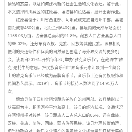
情感和态度，以及如何建构新的社会生活和文化表述。鉴于此，
本文选择四川藏区的红原县、壤塘县和色达县，展开田野作业。
红原县位于四川省西北部、阿坝藏族羌族自治州中部，县城
南距成都450公里，北距兰州640公里。县境内的天然草场面积
1158.03万亩，占全县总面积的91.8%。藏族人口占全县总人口
的85.02%，还分布有汉族、羌族、回族等其他民族。该县相对
便利的交通条件和优美的自然景色创造了与外界交流的更多机
会。该县自2016年开始每年8月举办“雅克音乐节”，在藏语中“雅
克”是牦牛的意思。把民族音乐和世界音乐元素汇聚到一个舞台
上的雅克音乐节已经成为品牌音乐节，音乐节上还有民族服饰和
民间游艺展示。2019年，音乐节的接待人数达到了14.91万人
次。
壤塘县位于四川省阿坝藏族羌族自治州西部。该县地形以丘
状高原为主，相间河谷平地和高山。该县的经济状况、交通状况
在阿坝州相对较差。该县藏族人口占总人口的85%，还有彝族、
汉族、羌族、苗族、回族、蒙古族等民族。该县地理位置偏远，
但当地政府对非物质文化遗产的重视使文化成为带动县域发展的