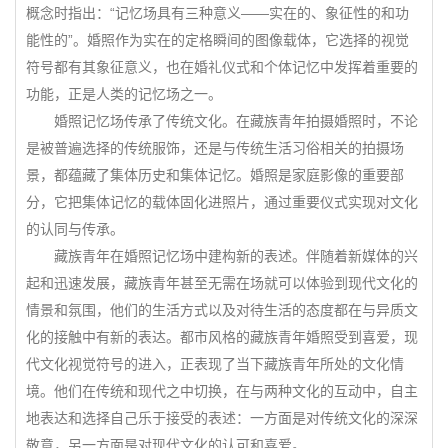
概念时指出：“记忆场具有三种意义——实在的、象征性的和功
能性的”。婚照作为实在的定格瞬间的图像载体，它选择的视觉
符号都有其象征意义，也在婚礼仪式和个体记忆中发挥着重要的
功能，正是人类的记忆场之一。
婚照记忆场传承了传统文化。在藏族青年拍摄婚照时，不论
是被普遍选择的传统服饰，还是与传统生活习俗相关的拍摄场
景，都蕴藏了集体历史和集体记忆。婚照是家庭影像的重要部
分，它把集体记忆的载体固化进照片，通过重要仪式实现对文化
的认同与传承。
藏族青年在婚照记忆场中建构新的表述。伴随着新媒体的兴
起和迅速发展，藏族青年甚至无需在场就可以体验到现代文化的
情景和氛围，他们的生活方式以及对待生活的态度都在与异质文
化的接触中有新的表达。都市风格的藏族青年婚照受到喜爱，现
代文化视觉符号的进入，正表现了当下藏族青年所处的文化情
境。他们在传统和现代之中切换，在与两种文化的互动中，自主
地表达和选择自己乐于接受的表述：一方面是对传统文化的深深
敬意，另一方面是对现代文化的认可和喜爱。