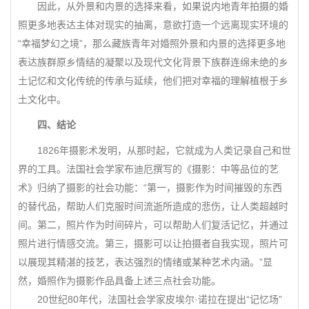
因此，从外景和内景的选择来看，如果说内地青年拍摄的婚
照更多地表达主体对现实的抽离，意欲打造一个远离现实环境的
“幸福梦幻之境”，那么藏族青年对婚照外景和内景的选择更多地
表达族群原乡情结的凝聚以及现代文化背景下族群连绵未绝的乡
土记忆和文化传统的传承与延续，他们把对幸福的理解植根于乡
土文化中。
四、结论
1826年摄影术发明，从那时起，它就成为人类记录自己和世
界的工具。法国社会学家布迪厄撰写的《摄影：中等品位的艺
术》归纳了摄影的社会功能：“第一，摄影作为时间摧毁的东西
的替代品，帮助人们克服时间流逝所造成的悲伤，让人类超越时
间。第二，照片作为时间碎片，可以帮助人们复活记忆，并通过
照片进行情感交流。第三，摄影可以让拍摄者自我实现，照片可
以展现其精湛的技艺，表达强烈的情绪或某种艺术内涵。”显
然，婚照作为摄影作品具备上述三点社会功能。
20世纪80年代，法国社会学家皮埃尔·诺拉在提出“记忆场”