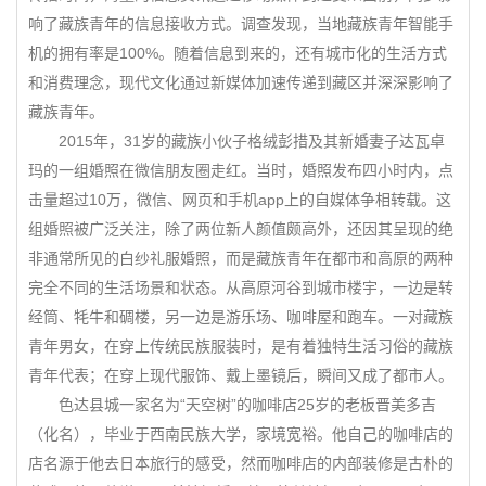
响了藏族青年的信息接收方式。调查发现，当地藏族青年智能手
机的拥有率是100%。随着信息到来的，还有城市化的生活方式
和消费理念，现代文化通过新媒体加速传递到藏区并深深影响了
藏族青年。
2015年，31岁的藏族小伙子格绒彭措及其新婚妻子达瓦卓
玛的一组婚照在微信朋友圈走红。当时，婚照发布四小时内，点
击量超过10万，微信、网页和手机app上的自媒体争相转载。这
组婚照被广泛关注，除了两位新人颜值颇高外，还因其呈现的绝
非通常所见的白纱礼服婚照，而是藏族青年在都市和高原的两种
完全不同的生活场景和状态。从高原河谷到城市楼宇，一边是转
经筒、牦牛和碉楼，另一边是游乐场、咖啡屋和跑车。一对藏族
青年男女，在穿上传统民族服装时，是有着独特生活习俗的藏族
青年代表；在穿上现代服饰、戴上墨镜后，瞬间又成了都市人。
色达县城一家名为“天空树”的咖啡店25岁的老板晋美多吉
（化名），毕业于西南民族大学，家境宽裕。他自己的咖啡店的
店名源于他去日本旅行的感受，然而咖啡店的内部装修是古朴的