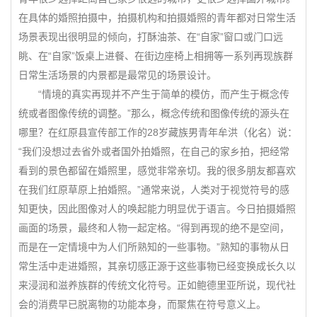
在具体的婚照拍摄中，拍摄机构和拍摄婚照的青年都对日常生活
场景表现出很明显的倾向，打酥油茶、在“自家”窗口或门口远
眺、在“自家”饭桌上进餐、在街边座椅上相拥等一系列再现族群
日常生活场景的内景都是最常见的场景设计。
“情境的真实再现并不产生于简单的模仿，而产生于概念传
统或者图像传统的调整。”那么，概念传统和图像传统的源头在
哪里？在红原县宣传部工作的28岁藏族男青年牟洪（化名）说：
“我们没想过去省外或者国外拍婚照，在自己的家乡拍，把经常
看到的景色都留在婚照里，感觉非常亲切。我的很多朋友都喜欢
在我们红原草原上拍婚照。”通常来说，人类对于视觉符号的感
知更快，因此图像对人的唤起能力明显优于语言。今日拍摄婚照
画面的场景，最终和人物一起定格。“得到再现的绝不是空间，
而是在一定情境中为人们所熟知的一些事物。”熟知的事物从日
常生活中走进婚照，其亲切感正源于这些事物已经变换成长久以
来浸润和滋养族群的传统文化符号。正如鲍德里亚所说，现代社
会的消费早已脱离物的功能本身，而聚焦在符号意义上。