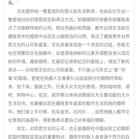
看。”
文化提供给一整套成形的意义和生活秩序，也由此衍生出一
整套相对应的情感观念和表达方式。拍摄婚照时穿着传统藏装表
达了对族群传统的认同，而白色婚纱和西服、都市白领生活装在
藏族青年的婚照中出现且占据相当的比例，表达了藏族青年对异
质文化的认可和喜爱。文化发展本就是一个流变的过程，传统文
化在频繁的文化接触中，会逐渐吸纳新的元素并调整自身以适应
新的环境。藏族婚照，在最初记录和纪念的基础上，增加了新的
表达——对异质文化的认可和喜爱。不只是认可形式上“美”“好
看”的服装，更是在拍摄人生重要礼仪组成部分的婚照时穿起
来、拍下来。服装之外，代表大众文化的景观，例如咖啡馆、酒
吧、购物中心、花店、超市等以休闲消费娱乐为主要功能的大众
生活空间，也屡屡出现在藏族青年喜爱的都市生活风格的婚照
中。他们穿上牛仔裤、机车皮衣、白衬衫……自然地融入都市文
化景观的画面中，用影像表达着自己对幸福的理解。
其实，对异质文化的认可，也正是婚照在中国出现之初期即
民国时期就显现出的重要特点：婚照中的新人身穿源于西方的白