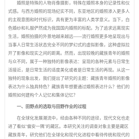
婚照是特殊的人物肖像摄影，特殊在婚照本身的记录性和仪
式感。与西方婚照的现场纪实不同，东亚地区的婚照渗入更多人
的主观意图和时代标识，具有更为丰富的人类学意义。当下，白
色婚纱和礼服俨然成为我国国内婚照的标配。为了追求远离现实
生活，婚照拍摄的外景地越来越远——流行婚照更多地呈现出与
当事人日常生活状态完全不同的梦幻式的虚拟影像，这种虚拟拉
开了影像和现实之间的距离。然而，出现较晚的藏族青年的婚照
与众不同，属于一种独特的影像表达：呈现的各种元素与日常生
活接近，是日常生活的适度美化或者是日常生活的再现。从这一
独特的现象出发，我们提出了研究的主题：藏族青年婚照的影像
表达为什么独具特色？藏族青年想要通过婚照表达什么？他们的
婚照如何建构个人记忆和集体记忆？
一、田野点的选取与田野作业的过程
在全球化发展潮流中，经由各种不同的途径，现代文化也走
进了看似“偏安一隅”的藏区。本研究关注的调查对象主要是藏区
藏族青年，研究他们在全球化和现代化进程中看待传统和现代的