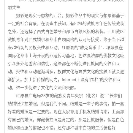
融共生
摄影是现实与想象的汇合，摄影作品中的现实与想象都基于
一定的社会背景。在调查中获知，有82%的藏族青年在传统藏装
之外，还选择了西式白色婚纱和都市白领风格的着装。四川藏区
藏族青年对西式婚纱和都市白领风格的认可与接受，缘于当下越
来越密切的民族交往和互动。红原县的“雅克音乐节”，壤塘县在
国际化都市上海开设的非遗传习基地，色达县浓厚的佛教文化吸
引众多外地游客和信徒，这些都在不断促进民族间的交往和互
动。交往和互动逐渐增多，族群文化与异质文化的接触面就会逐
渐扩大。加上新传媒的助力，Internet上没有“围栏”的交往和互
动，进一步促进了文化的交流和交融。
红原县广电局28岁的藏族女青年央宗（化名）说：“长辈们
结婚很少拍婚照，但是我们不同。结婚是一辈子的事情，拍一套
好看的婚照是一定要的。现在大家都用手机发结婚请柬，上面都
有自己的婚照。穿藏装拍照是肯定的，那是民族服装，但是白色
婚纱和西服的搭配也不错。还有那种城市白领的生活装也好