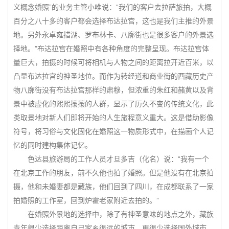
义概念婚照”的业务主管小唯说：“我们的客户去拉萨旅拍，大概
百分之八十多的客户都会选择布达拉宫，这也是我们主推的外景
地。另外永卓雍措湖、罗布林卡、八廓街也是很多客户的外景选
择地。”布达拉宫在婚照中有各种角度的完整呈现。布达拉宫体
量巨大，拍摄的时候可将相机与人物之间的距离拉开近百米，以
凸显布达拉宫的神圣地位。而作为转经道和商业街的西藏历史产
物八廓街没有布达拉宫那样的肃穆，但浓重的朱红和赭黄以及背
景中被虚化的熙熙攘攘的人群，显示了历久不变的传统文化，此
类取景地对新人们即将开始的人生旅程意义重大。这是借助影像
符号，将习俗与文化固化在婚照这一物质形式中，在描画个人记
忆的同时建构集体记忆。
色达县旅游局的工作人员才旦多吉（化名）说：“我有一个
在北京工作的朋友，前不久他也拍了婚照。但是他没有在北京拍
摄，他和未婚妻都是藏族，他们回到了四川，在成都联系了一家
拍婚照的工作室，回到炉霍老家附近去拍的。”
在婚照外景地的选择中，除了有神圣意味的地点之外，藏族
青年很少选择距离自己家乡很远的城市，更很少选择国外城市。