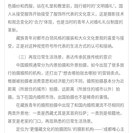
色婚纱和西服，站在礼堂和教堂前，践行彼时的“文明婚礼”。国
人从接受服饰开始接受了服饰所代表的文化意义，这是摄影技术
和观念变化的“合力”体现，也是当时的青年人对婚礼礼仪制度的
革新。
藏族青年对都市白领风格的服装和大众文化景观的喜爱与接
受，正是对这种视觉符号所代表的生活方式的认可和接纳。
（三）再现日常生活场景，表达传承民族传统的意识
中国婚照通常分为内景拍摄和外景拍摄，如今出现了很多旅
行拍摄婚照的机构，还打出了“想去哪拍就去哪拍”的营销卖点。
根据被拍摄者消费意愿和经济能力的不同，婚照拍摄基本分为近
距离（所居住的城市）拍摄、远距离（所居住的城市以外）拍
摄。当下在国内婚照市场，出国拍摄也不是稀奇的事情。
在藏族青年的婚照拍摄中出现了和国内婚照潮流不尽相同的
两类外景地：一类是西藏尤其是其首府拉萨；一类则是祖籍地，
甚至是老家的门口，再现熟悉的日常生活场景。
定位为“更懂藏文化的拍摄团队”的摄影机构——“成都唯心主