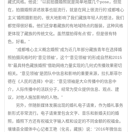
藏式风格。他说：“以前拍摄婚照就是简单地摆几个pose，但现
在，拍摄婚照讲述故事也挺流行，就是在网上很流行的‘成都唯心
主义’婚照摄影拍的，很大地影响了我们藏族年轻人的想法，我们
都觉得很好看。他们还穿着藏族的有地域特点的服装，这种风格
更体现了藏族的传统文化。虽然摆拍得有点‘假’，但是很有特
色，好看。”
“成都唯心主义概念婚照”成为近几年部分藏族青年在选择婚
照拍摄风格时的“意见领袖”，这个“意见领袖”的形成自然和2015
年“最具特色藏族婚照”借助网络力量实现的几何式传播效果密切
相关。“意见领袖”是团队中信息和影响的重要来源，拉扎斯菲尔
德在《人民的选择》中说：“意见领袖是大众传播中的信息中
介，人际传播中的活跃分子，经常为受众提供信息、观点、建
议，对他人施加影响的人物。”
另外，伴随新媒体发展出现的婚礼电子请柬，作为婚礼事务
新形式非常流行。电子请柬里包含文字、音乐和新婚夫妇的婚
照，婚照下方还有祝福文字输入框和设定的不同金额的祝福金。
壤塘县全媒体中心记者王艳（化名，藏族）说：“2016年微信出