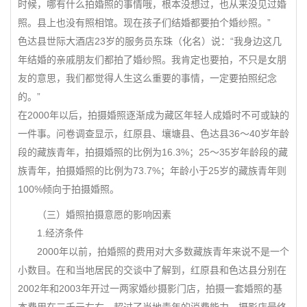
时候，哪有什么拍婚照的事情哦，根本没想过，也从来没见过婚
照。县上也没有照相馆。现在孩子们结婚都要拍个婚纱照。”
色达县世际大酒店23岁的服务员东珠（化名）说：“我身边这几
年结婚的亲戚朋友们都拍了婚纱照。我肯定也要拍，不只是女朋
友的意思，我们都觉得人生这么重要的事情，一定要拍照纪念
的。”
在2000年以后，拍摄婚照逐渐成为藏区年轻人成婚时不可或缺的
一件事。问卷调查显示，红原县、壤塘县、色达县36～40岁年龄
段的藏族青年，拍摄婚照的比例为16.3%；25～35岁年龄段的藏
族青年，拍摄婚照的比例为73.7%；年龄小于25岁的藏族青年则
100%倾向于拍摄婚照。
（三）婚照拍摄意愿的影响因素
1.经济条件
2000年以前，拍婚照的费用对大多数藏族青年来说不是一个
小数目。在和当地居民的交谈中了解到，红原县和色达县分别在
2002年和2003年开过一两家婚纱摄影门店，拍摄一套婚照的基