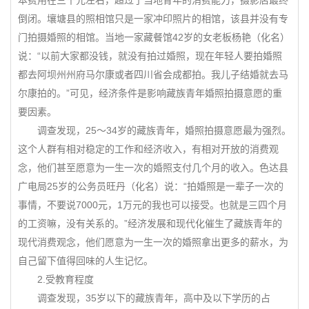
本费用在三千元左右，超过了当地青年的消费能力，摄影店最终
倒闭。壤塘县的照相馆只是一家冲印照片的相馆，该县并没有专
门拍摄婚照的相馆。当地一家藏餐馆42岁的女老板杨艳（化名）
说：“以前大家都没钱，就没有拍过婚照，现在年轻人要拍婚照
都去阿坝州州府马尔康或者四川省会成都拍。我儿子结婚就去马
尔康拍的。”可见，经济条件是影响藏族青年婚照拍摄意愿的重
要因素。
调查发现，25～34岁的藏族青年，婚照拍摄意愿最为强烈。
这个人群有相对稳定的工作和经济收入，有相对开放的消费观
念，他们甚至愿意为一生一次的婚照支付几个月的收入。色达县
广电局25岁的公务员旺丹（化名）说：“拍婚照是一辈子一次的
事情，不要说7000元，1万元的我也可以接受。也就是三四个月
的工资嘛，没有关系的。”经济发展和现代化催生了藏族青年的
现代消费观念，他们愿意为一生一次的婚照拿出更多的薪水，为
自己留下值得回味的人生记忆。
2.受教育程度
调查发现，35岁以下的藏族青年，高中及以下学历的占