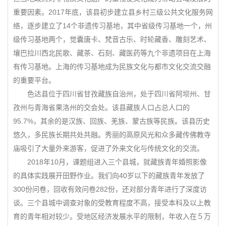
重要因素。2017年底，该县初步建立县乡村三级公共文化服务网
络，逐步建立了14个非遗传习基地，其中省级传习基地一个，州
级传习基地两个，觉囊唐卡、梵音古乐、时轮藏香、雕刻艺术、
壤巴拉川西北民歌、藏茶、石刻、藏医药等九个非遗项目在上海
有传习基地。上海的传习基地成为民族文化与都市文化交流交融
的重要平台。
色达县位于四川省甘孜藏族自治州，处于四川省阿坝州、甘
孜州与青海省果洛州的交会处。该县藏族人口占总人口的
95.7%，其余的是汉族、回族、羌族、蒙古族等民族。该县历史
悠久，多民族长期共处共融。秀丽的高原风光和众多藏传佛教寺
庙吸引了大量外来游客，促进了外来文化与传统文化的交流。
2018年10月，课题组进入三个县城，就藏族青年婚照影像
的具体实践展开田野作业。我们向40岁以下的藏族青年发放了
300份问卷，回收有效问卷282份，还对部分青年进行了深度访
谈。三个县城中调查对象的受教育程度不高，接受本科及以上教
育的青年相对较少。受地区经济发展水平的限制，年收入在５万