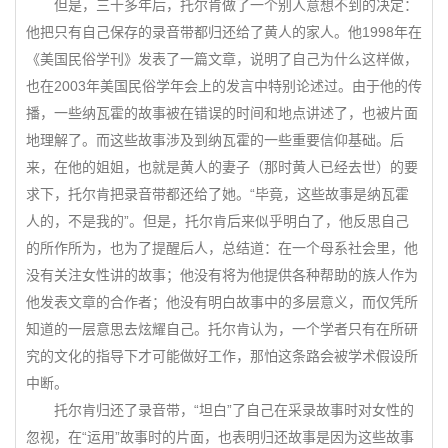
但是，三十多年后，托尔肯做了一个别人意想不到的决定：
他把只有自己保存的录音带都归还给了黄人的家人。他1998年在
《美国民俗学刊》发表了一篇文章，说明了自己为什么这样做，
也在2003年美国民俗学年会上的发言中特别论述过。由于他的传
播，一些纳瓦霍的故事被在错误的时间和地点讲述了，也被片面
地理解了。而这些故事涉及到纳瓦霍的一些重要信仰基础。后
来，在他的姐姐，也就是黄人的妻子（那时黄人已经去世）的要
求下，托尔肯把录音带都还给了她。“毕竟，这些故事是纳瓦霍
人的，不是我的”。但是，托尔肯后来似乎明白了，他反思自己
的所作所为，也为了提醒后人，总结道：在一个母系社会里，他
没有关注女性讲的故事；他没有将为他提供各种帮助的族人作为
他发表文章的合作者；他没有明白故事中的多层意义，而仅凭所
知道的一层意思去炫耀自己。托尔肯认为，一个学者只有在所研
究的文化的指导下才可能做好工作，那怕这条路会被学术假设所
中断。
托尔肯归还了录音带，“坦白”了自己在采录故事时对女性的
忽视，在“运用”故事时的片面，也表明归还故事是因为这些故事