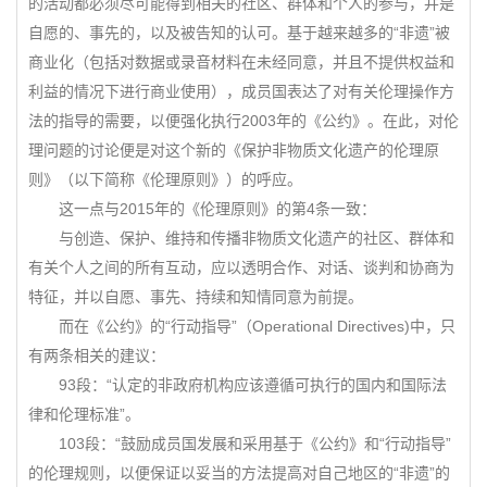
的活动都必须尽可能得到相关的社区、群体和个人的参与，并是
自愿的、事先的，以及被告知的认可。基于越来越多的“非遗”被
商业化（包括对数据或录音材料在未经同意，并且不提供权益和
利益的情况下进行商业使用），成员国表达了对有关伦理操作方
法的指导的需要，以便强化执行2003年的《公约》。在此，对伦
理问题的讨论便是对这个新的《保护非物质文化遗产的伦理原
则》（以下简称《伦理原则》）的呼应。
这一点与2015年的《伦理原则》的第4条一致：
与创造、保护、维持和传播非物质文化遗产的社区、群体和
有关个人之间的所有互动，应以透明合作、对话、谈判和协商为
特征，并以自愿、事先、持续和知情同意为前提。
而在《公约》的“行动指导”（Operational Directives)中，只
有两条相关的建议：
93段：“认定的非政府机构应该遵循可执行的国内和国际法
律和伦理标准”。
103段：“鼓励成员国发展和采用基于《公约》和“行动指导”
的伦理规则，以便保证以妥当的方法提高对自己地区的“非遗”的