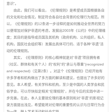
意识”。
由此，我们可以看出，《伦理规则》是希望成员国根据各自
的文化和社会情况，制定符合各自社会背景的伦理行为规范。所
以，《伦理规则》的12条进一步诠释的是如何推动全世界的努力
以便增加对保护非遗的考虑，发掘出2003年《公约》中的伦理维
度；其目的是指导成员国及其机构（政府机构、公共组织，私人
机构，国民社会组织等）发展出具体可行的、适于各种“非遗”活
动的伦理规则。
其实，《伦理原则》的核心精神就是对“非遗”项目拥有者
（社区、群体和有关个人）的“权利”的“承认与尊重”(recognized
and respected)（见第2条）。对这个《伦理规则》已经开始有
许多学者和机构做出了多方面的解读和建议，也提出了许多好的
意见。本人希望，有关学科和机构，至少是中国的人类学会和民
俗学会，可以尽快拟定相关“伦理规则”，并在今后的实践中进一
步完善。在此，本人主要就伦理的基本原则和对“非遗”的影视记
录方面提出浅见，希望能将对伦理的重要性的认识与日常行为合
为一体，融入学术活动和社会实践。