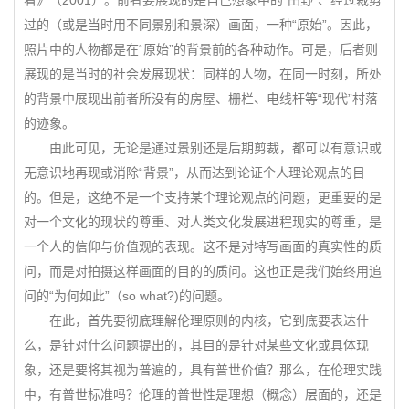
看》（2001）。前者要展现的是自己想象中的“田野”、经过裁剪
过的（或是当时用不同景别和景深）画面，一种“原始”。因此，
照片中的人物都是在“原始”的背景前的各种动作。可是，后者则
展现的是当时的社会发展现状：同样的人物，在同一时刻，所处
的背景中展现出前者所没有的房屋、栅栏、电线杆等“现代”村落
的迹象。
由此可见，无论是通过景别还是后期剪裁，都可以有意识或
无意识地再现或消除“背景”，从而达到论证个人理论观点的目
的。但是，这绝不是一个支持某个理论观点的问题，更重要的是
对一个文化的现状的尊重、对人类文化发展进程现实的尊重，是
一个人的信仰与价值观的表现。这不是对特写画面的真实性的质
问，而是对拍摄这样画面的目的的质问。这也正是我们始终用追
问的“为何如此”（so what?)的问题。
在此，首先要彻底理解伦理原则的内核，它到底要表达什
么，是针对什么问题提出的，其目的是针对某些文化或具体现
象，还是要将其视为普遍的，具有普世价值？那么，在伦理实践
中，有普世标准吗？伦理的普世性是理想（概念）层面的，还是