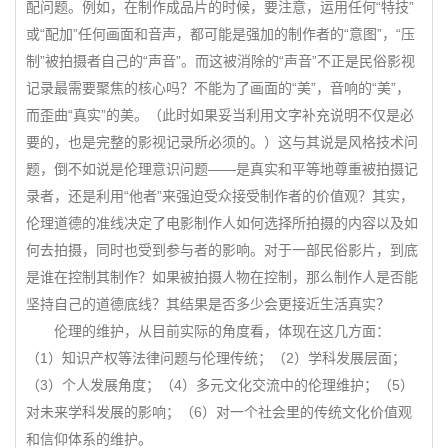
配问题。例如，在制作成品片的时候，要注意，运用任何“特技”
或“配加”任何画面和音声，都可能是强加的制作者的“意图”，“压
制”被拍摄者自己的“声音”。而这被消除的“声音”不正是民俗影视
记录最需要聚焦的核心吗？不能为了画面的“美”，音响的“美”，
而歪曲“真实”的美。（此时如果妥当利用文字补充说明不仅是必
要的，也是完整的影视记录所必须的。）这与其说是风格技术问
题，倒不如说是伦理意识问题——是真实和平等地尊重被拍摄记
录者，还是利用“他者”来强迫受众接受制作者的价值观？其实，
伦理道德的准线决定了电影制作人如何选择所拍摄的内容以及如
何去拍摄，同时也受到参与者的影响。对于一部民俗影片，到底
是谁在控制其制作？如果被拍摄人物在控制，那么制作人是否能
坚持自己的道德底线？其结果是否多少会更接近生活真实？
伦理的维护，从目前实际的角度看，体现在这几方面：
（1）知识产权等法律问题与伦理传统；（2）学科发展层面；
（3）个人发展角度；（4）多元文化交流中的伦理维护；（5）
对未来学科发展的影响；（6）对一个社会里的传统文化价值观
和信仰体系的维护。