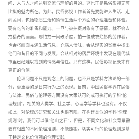
间、人与人之间达到交流与理解的目的。这也正是民俗影视无可
比拟的魅力所在。为此，民俗影视工作者首先要能进入生活、走
向民间，包括物质生活和感情生活两个方面的心理准备和体验。
要有吃苦的准备和能力。一旦与被拍摄对象有了感情，就不会去
拍猎奇的画面。哪怕拍一间破茅屋，拍一位破衣烂衫的劳作者，
也会将画面充满生活气息，充满人情味，会从现实的贫困中找出
他们和昔日的不同与发展，会从相对的落后环境中发现在现代城
市里已经难以找到的情感与信任。只有这样，民俗影视记录才有
真正的价值。
伦理问题不只是观念上的问题，也不只是学科方法论的一部
分，更重要的是日常行为上的表现。目前，中国民俗学界在民俗
与法律、民俗与伦理等方面没有大家认可的或可执行的学科“伦
理规则”。相关的人类学、社会学、心理学等学科也没有。不仅
如此，对伦理的研究和关注也很有限。在构建类似的学科“伦理
规则”时，我们可以借“他山之石”，但是，不同文化和社会背景需
要有相应的不同伦理准则，不能照搬。切实可行的伦理规则是基
于特定文化价值观的伦理实践。