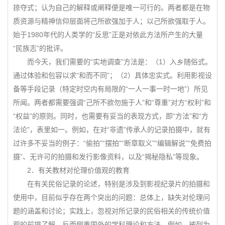
掠夺式；认为自己的解释或阐释便是唯一可行的。两者都是在物
质资源与精神信仰层面将己所欲强加于人；以己所欲强取于人。
始于1980年代的人类学的“反思”正是对依此方法所产生的大量
“民族志”的批评。
而今天，我们需要的“实地调查”方法是：（1）入乡随俗式。
通过体验和包容以求“和而不同”；（2）具体忠实式。利用影视设
备等手段记录（特定时空内有局限的“一人一事一时一地”）所见
所闻。两者都需要强调“己所不欲勿施于人”和“尊重”对方“权利”和
“权益”的原则。同时，也需要有妥当的表现方式，即“方法”和“方
法论”，表里如一。例如，在对“非遗”传承人的记录拍摄中，就有
过许多不妥当的例子：“偷拍”“摆拍”“断章取义”“编辑解说”“免费拍
摄”、无许可的拍摄和发行影像资料，以及“揭秘隐私”等现象。
2．有关教材对伦理价值观的教育
在有关民俗记录的论述，特别是涉及到影视纪录片的拍摄和
使用中，目前似乎存在两个突出的问题：总体上，缺失对伦理问
题的涵盖和讨论；实践上，忽视对所记录的民俗相关的传统价值
观的前提了解，反而侧重国外的学科理论和方法。例如，被列为