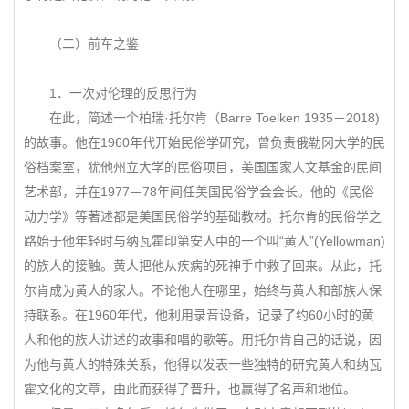
（二）前车之鉴
1．一次对伦理的反思行为
在此，简述一个柏瑞·托尔肯（Barre Toelken 1935－2018)
的故事。他在1960年代开始民俗学研究，曾负责俄勒冈大学的民
俗档案室，犹他州立大学的民俗项目，美国国家人文基金的民间
艺术部，并在1977－78年间任美国民俗学会会长。他的《民俗
动力学》等著述都是美国民俗学的基础教材。托尔肯的民俗学之
路始于他年轻时与纳瓦霍印第安人中的一个叫“黄人”(Yellowman)
的族人的接触。黄人把他从疾病的死神手中救了回来。从此，托
尔肯成为黄人的家人。不论他人在哪里，始终与黄人和部族人保
持联系。在1960年代，他利用录音设备，记录了约60小时的黄
人和他的族人讲述的故事和唱的歌等。用托尔肯自己的话说，因
为他与黄人的特殊关系，他得以发表一些独特的研究黄人和纳瓦
霍文化的文章，由此而获得了晋升，也赢得了名声和地位。