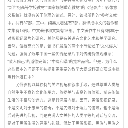
“新世纪高等学校教材”“国家规划重点教材”的《纪录片：影像意
义系统》就没有关于伦理的论述。另外，该书所列的“参考文献”
中，共有37部，其中，纯英文著述有7部，翻译成中文的著作和
文集有14部，中文著作和文集有16部。中文著作中只有3部属于
对影视记录片的研究，其他都是有关语言文化艺术和美学研究。
当然，值得高兴的是，该书在最后的两个小节论述了“文化侵入”
问题，强调了近年中国一些优秀纪录片中对传统价值观维系：
“爱人修己”的道德完善；“中庸和谐”的宽容品格。但是，为什么
这些根本的问题不能被提到更重要的教学大纲或科研立项或审批
等具体进程中?
民俗影视以其独特的关注视角和叙事手段，通过尊重人类与
自然生生不息的文化传承力，依据美与崇高的价值观，塑造传统
生活的丰富与创造力。这是其深层内核。因而，民俗影视记录，
不是文明对于愚昧的猎奇，不是先进对于落后的俯瞰，也不是落
后对先进的仰视，而是充满人文关怀的人类平等的对话与交流，
是对于民俗生活的尊重与礼赞。借助于民俗影视，民族与民族之