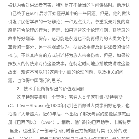
被认为会对讲述者有害，特别是在不恰当的时间讲述时。他承认
自己终于在50年后才开始懂得其中的一些问题。但是，他的做法
引发了民俗学界的一场辩论：一种观点认为，尊重采录对象的意
愿是符合伦理的行为；但是，如果违背这个伦理准则，将所录的
故事好好翻译、保存，这可能是永远也不能再得到的人类文化的
宝贵的一部分；另一种观点认为，尽管故事涉及到讲述者的信仰
核心，不以其应有的方式讲述将为族人带来伤害，但是，如果按
照族人的传统来对待这些故事，在特定时间地点播放或讲述这些
故事，难道不可以吗?这两个方面的伦理问题，以及相关的问
题，也值得中国同行的思考。
2．技术手段所折射出的价值观问题
这里特别要提到一个案例：著名人类学家列维·斯特劳斯
(C．Lévi－Strauss)在1930年代到巴西做过人类学田野记录，也
拍摄了大量照片。近60年后，他出版了那次考察的影像民族志画
册《巴西回忆》（1994）。稍后，他当时的巴西助手，卡斯特罗
·里亚，也出版了一部与他同行时自己拍摄的图片集《另外的观