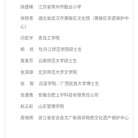
徐建峰 江苏省常州市勤业小学
徐晓青 湖北省武汉市黄陂区文化馆（黄陂区非遗保护中
心）
闫宏宇 青岛工学院
杨 欢 牡丹江师范学院硕士生
曾美芳 云南师范大学硕士生
张淇源 北京师范大学文学院
张 智 吕梁学院／广西民族大学博士生
张遵勇 安徽合肥上宇科技有限责任公司
赵云彩 山东管理学院
周增辉 浙江省安吉县文广新局非物质文化遗产保护中心