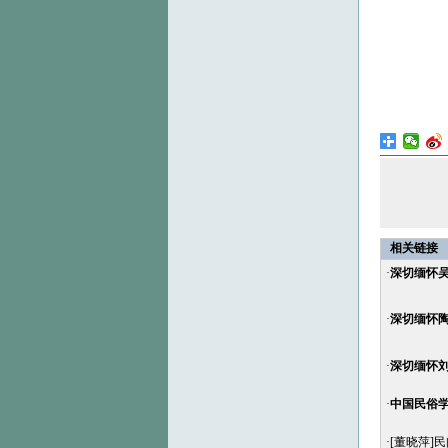
相关链接
·
深切缅怀
·
深切缅怀
·
深切缅怀
·
中国民俗
·
[董晓萍]