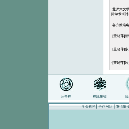
·
北师大文学
际学术研讨
·
各方致唁
·
[董晓萍]
·
[董晓萍]
·
[董晓萍]
公告栏
在线投稿
民
学会机构
┃
合作网站
┃
友情链