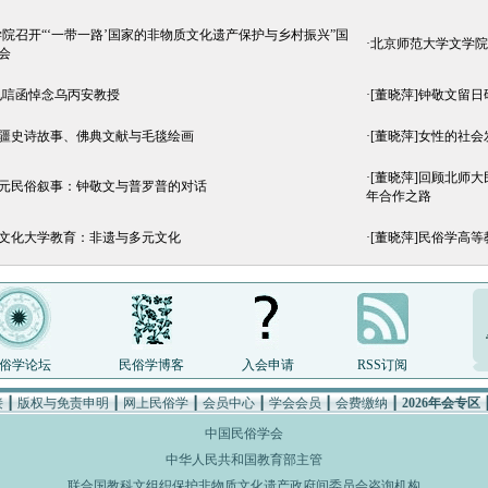
院召开“‘一带一路’国家的非物质文化遗产保护与乡村振兴”国
·
北京师范大学文学院
会
电唁函悼念乌丙安教授
·
[董晓萍]钟敬文留
新疆史诗故事、佛典文献与毛毯绘画
·
[董晓萍]女性的社
·
[董晓萍]回顾北师
多元民俗叙事：钟敬文与普罗普的对话
年合作之路
跨文化大学教育：非遗与多元文化
·
[董晓萍]民俗学高
俗学论坛
民俗学博客
入会申请
RSS订阅
接
┃
版权与免责申明
┃
网上民俗学
┃
会员中心
┃
学会会员
┃
会费缴纳
┃
2026年会专区
中国民俗学会
中华人民共和国教育部主管
联合国教科文组织保护非物质文化遗产政府间委员会咨询机构