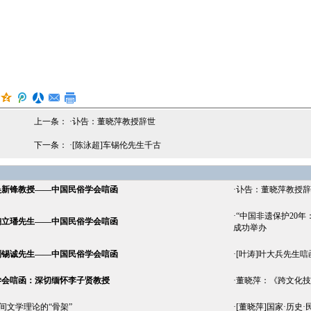
上一条： ·
讣告：董晓萍教授辞世
下一条： ·
[陈泳超]车锡伦先生千古
吴新锋教授——中国民俗学会唁函
·
讣告：董晓萍教授辞
·
“中国非遗保护20
陶立璠先生——中国民俗学会唁函
成功举办
刘锡诚先生——中国民俗学会唁函
·
[叶涛]叶大兵先生唁
学会唁函：深切缅怀李子贤教授
·
董晓萍：《跨文化技
民间文学理论的“骨架”
·
[董晓萍]国家·历史