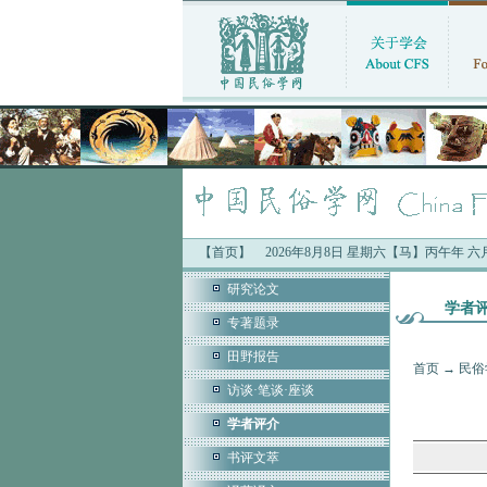
【首页】
2026年8月8日 星期六【马】丙午年 
研究论文
学者
专著题录
田野报告
首页
→
民俗
访谈·笔谈·座谈
学者评介
书评文萃