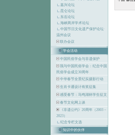
嘉兴论坛
昆仑论坛
东岳论坛
海峡两岸学术论坛
中国节日文化遗产保护论坛·
温州会议
联办会议
学会活动
中国民俗学会与非遗保护
我与中国民俗学会：纪念中国
民俗学会成立30周年
中华春节全景纪实摄影行动
生肖卡通设计有奖征集
感受春节：马鸣湖杯学生征文
春节文化网上谈
《非遗公约》20周年（2003－
2023）
纪念专栏文选
知识中的伙伴