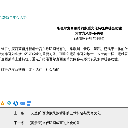
会
2012
年年会
论
文
•
维吾尔麦西莱甫的多重文化特征和社会功能
阿布力米提•买买提
（新疆喀什师范学院）
：维吾尔麦西莱甫是新疆维吾尔族民间特有的、集歌唱、音乐、舞蹈、游戏于一体的传
成为维吾尔生活中不可或缺的重要习俗。而且它是和维吾尔族十二木卡姆一样，是维吾
于麦西莱甫上述特征，重点介绍维吾尔麦西莱甫的内容与形式以及多种社会功能。
：维吾尔麦西莱甫；文化遗产；社会功能
上一条： ·
[艾兰]广西少数民族背带的艺术特征与民俗文化
下一条： ·
[黄景春]当代民间叙事的文化幻象