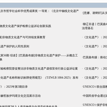
北京市哲学社会科学优秀成果奖·一等奖：《北京中轴线文化遗产
·
[意娜、谢鹤轩]从
·
聊辽非遗丨巴莫曲
非物质文化遗产保护检察公益诉讼创新实践
法理基石
嫫]非物质文化遗产与可持续发展教育
·
《文化遗产》：20
化遗产保护的人民性原则
·
《文化遗产》：20
第56期·综述】[巴莫曲布嫫]非物质文化遗产保护——从概念工
·
巴莫曲布嫫：推动
换
运输检察院督促整治涉非物质文化遗产虚假宣传行政公益诉讼案
·
《文化遗产》：20
遗产名称和标识标牌使用规范》（T/ZWLB 1004-2025）发布
·
《文化遗产》：20
》：2025年第5期目录
·
UNESCO ‖ 联
行赫哲族伊玛堪文化交流展示活动
·
中国民俗学会通过
·
UNESCO ‖ 
族伊玛堪”转入人类非物质文化遗产代表作名录