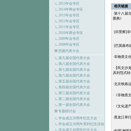
2015年会专区
相关链接
2014年两会专区
·
第十八届
2013年会专区
图典》
2012年会专区
2011年会专区
·
[邱景辉]
2010年两会专区
2009年会专区
2008年会专区
·
[巴莫曲布
历届代表大会
·
非物质文
第九届全国代表大会
第八届全国代表大会
·
【民文沙龙
第七届全国代表大会
具到范式转
第六届全国代表大会
第五届全国代表大会
·
北京铁路
第四届全国代表大会
第三届全国代表大会
·
《非物质文化
第二届全国代表大会
第一届全国代表大会
·
《文化遗产
专题研讨会
·
黑龙江举
学会成立20周年纪念大会
学会成立30周年系列纪念活动
学会成立40周年纪念大会
·
中国“赫哲