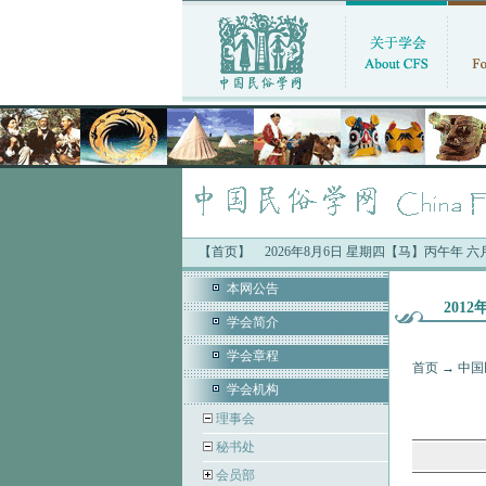
【首页】
2026年8月6日 星期四【马】丙午年 
本网公告
201
学会简介
学会章程
首页
→
中国
学会机构
理事会
秘书处
会员部