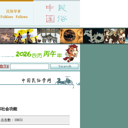
叙事”研讨会在京召开
·中国民俗学会第十一届代表大会暨2026年年会征文启事
·保
和社会功能
| 点击数：10651