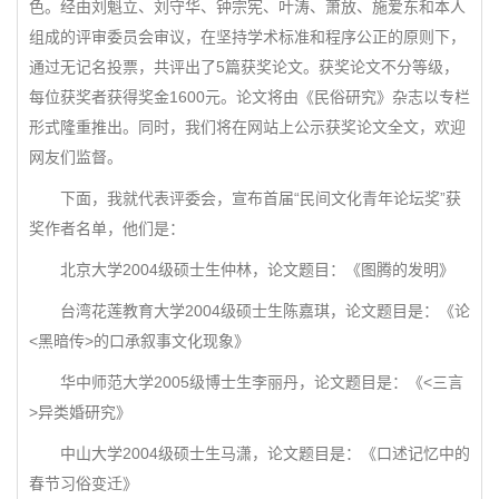
色。经由刘魁立、刘守华、钟宗宪、叶涛、萧放、施爱东和本人
组成的评审委员会审议，在坚持学术标准和程序公正的原则下，
通过无记名投票，共评出了5篇获奖论文。获奖论文不分等级，
每位获奖者获得奖金1600元。论文将由《民俗研究》杂志以专栏
形式隆重推出。同时，我们将在网站上公示获奖论文全文，欢迎
网友们监督。
下面，我就代表评委会，宣布首届“民间文化青年论坛奖”获
奖作者名单，他们是：
北京大学2004级硕士生仲林，论文题目：《图腾的发明》
台湾花莲教育大学2004级硕士生陈嘉琪，论文题目是：《论
<黑暗传>的口承叙事文化现象》
华中师范大学2005级博士生李丽丹，论文题目是：《<三言
>异类婚研究》
中山大学2004级硕士生马潇，论文题目是：《口述记忆中的
春节习俗变迁》