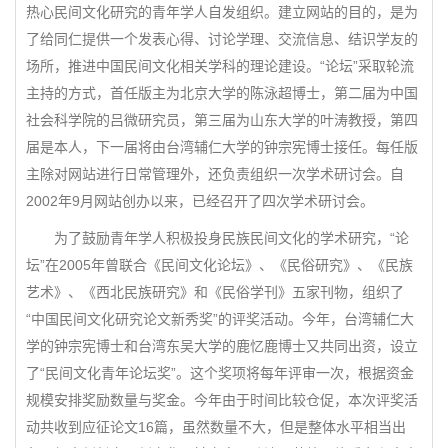
热心民间文化研究的青年学人自发组织。建立网站的目的，是为
了给同仁提供一个发表心得、讨论学理、交流信息、结识学友的
场所，推进中国民间文化相关学科的理论建设。“论坛”采取轮流
主持的方式，首任版主为北京大学的陈泳超博士，第二届为中国
社会科学院的吕微研究员，第三届为山东大学的叶涛教授，第四
届是本人，下一届将由台湾辅仁大学的钟宗宪博士接任。每任版
主除对网站进行日常管理外，还负责组织一次学术研讨会。自
2002年9月网站创办以来，已经召开了四次学术研讨会。
为了鼓励青年学人积极投身民族民间文化的学术研究，“论
坛”在2005年曾联合《民间文化论坛》、《民俗研究》、《民族
艺术》、《西北民族研究》和《民俗学刊》五家刊物，组织了
“中国民间文化研究论文新秀奖”的评奖活动。今年，台湾辅仁大
学的钟宗宪博士和台湾东吴大学的鹿忆鹿博士又共同出资，设立
了“民间文化青年论坛奖”。这个奖项将每年评审一次，根据资金
规模安排奖励数量与奖金。今年由于时间比较仓促，本次评奖活
动共收到应征论文16篇，虽然数量不大，但是整体水平相当出