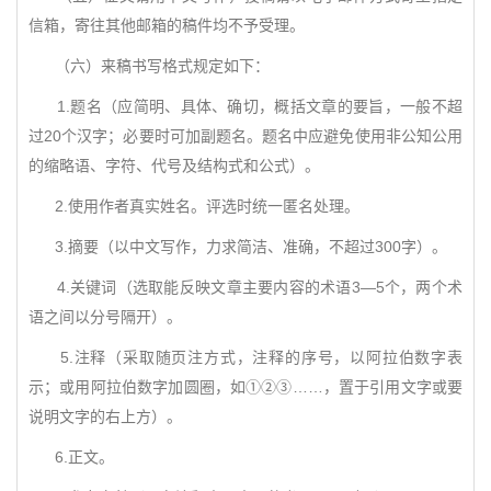
信箱，寄往其他邮箱的稿件均不予受理。
（六）来稿书写格式规定如下：
1.题名（应简明、具体、确切，概括文章的要旨，一般不超
过20个汉字；必要时可加副题名。题名中应避免使用非公知公用
的缩略语、字符、代号及结构式和公式）。
2.使用作者真实姓名。评选时统一匿名处理。
3.摘要（以中文写作，力求简洁、准确，不超过300字）。
4.关键词（选取能反映文章主要内容的术语3—5个，两个术
语之间以分号隔开）。
5.注释（采取随页注方式，注释的序号，以阿拉伯数字表
示；或用阿拉伯数字加圆圈，如①②③……，置于引用文字或要
说明文字的右上方）。
6.正文。