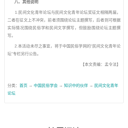
八、其他说明
1.民间文化青年论坛与民间文化青年论坛奖征文相隔两届，
二者在征文上不冲突，前者须围绕论坛主题撰写，后者则可根据
实际情况围绕民俗学和民间文学撰写，但鼓励围绕论坛主题撰
写。
2.本活动未尽之事宜，将于中国民俗学网的“民间文化青年论
坛”专栏另行公告。
【本文责编：孟令法】
分类：
首页
→
中国民俗学会
→
知识中的伙伴
→
民间文化青年
论坛