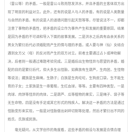
（雷公等）的矛盾，一般是雷公斗败而怒发洪水，并且矛盾的主客体双方出
现了明显的利益对立。此外，还有的说是人与人的矛盾，有的说是人类数量
与自然的矛盾，有的说是人的道德问题引起天怒等等，尽管说法不一，却都
注意了事物的矛盾性，把矛盾的设立作为事件产生和发展的重要原因，结果
是因为矛盾的不可调和导入下面的故事发展。二是洪水之后具有血亲关系的
男女为繁衍后代必须婚配而产生的情与理的矛盾，或人要与神（仙）女结合
遇到女方父（母）的反对而产生的双方对立。前者主要通过占卜或神劝解
决，后者则一般通过难题考验完成。三是婚后出生物怪异与愿望的矛盾，婚
配的目的是繁衍后代，但大多生出怪胎，如彝族有生葫芦，生肉团，生怪物
等说法；藏族是生麻绳，生肠子；白族是生肉坨坨，生狗皮口袋，生不能生
育的子女；土家族是生一串葡萄，生红血球，等等。主要有四种类型，一是
肉球、肉饼等怪异的肉体，二是葫芦、瓜等植物的果实，三是绳子、袋子等
无生命物，四是没有手足或其它形式的残疾人。解决这一矛盾的方法是通过
怪胎变形来实现，一般是对怪胎做出剁碎切割等处理，然后才繁衍出不同的
姓氏、氏族或民族。
毫无疑问，从文学创作的角度看，这些矛盾的假设与发展是合情合理