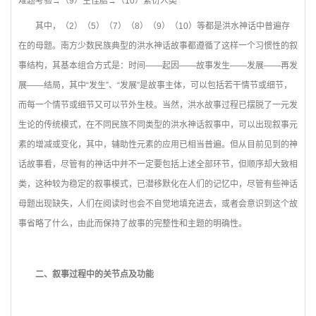
难题考验→（9）生怪胎→（10）繁衍人类
其中，（2）（5）（7）（8）（9）（10）等都是洪水神话中普遍存
在的母题。南方少数民族典型的洪水神话故事都遵循了这样一个习惯性的叙
事结构，其基本组合方式是：时间——起因——故事发生——发展——再发
展——结局，其中“发生”、“发展”是故事主体，可以包括若干情节或细节，
而每一个情节或细节又可以节外生枝。当然，洪水故事过程已摆脱了一元发
生论的传统模式，在不同民族不同类型的洪水神话叙事中，可以出现叙事元
素的增减或变化，其中，辅助性元素的应用已相当普遍。但从目前见到的神
话故事看，尽管有的神话中并不一定要包括上述全部环节，但顺序却大致相
类，这种较为稳定的叙事模式，已潜移默化在人们的记忆中，尽管有些神话
母题出现缺失，人们在阅读时也会不自觉地填充进去，或者会意识到这个故
事省略了什么，由此而保持了故事的完整性和主题的明确性。
二、叙事过程中的关节点及功能