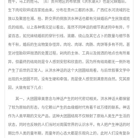
姓牛，马上的姓马。［6］贵州地区的布依族《洪水潮天》也是兄妹婚后，
生下肉坨砍碎成百家姓由来。分布在贵州三都的水族，广西红水河流域的壮
族以及聚居在湘、桂、黔交界的侗族洪水神话也都有兄妹婚后产生民族或姓
氏的结局。以上各种情况足以看出，虽然不同神话的细节表述同中有异，千
姿百态，如兄妹结婚前的穿针引线、滚磨、绕山及其它占卜的数量与细节各
有千秋，婚后的生出物复杂怪异，肉坨、肉球、肉肠、肉饼等多有不同，甚
至对怪胎砍碎抛洒的处置过程，剁肉的主体、工具以及抛洒的地点也有所差
异，但最终的结局则是令人感到安慰和欣喜的，因为所有结局都无一例外地
产生了后世的正常人。从洪水神话的这个大团圆结局看，与后世叙事文学中
出现的大团圆不同，没有生硬和牵强，而是使人感觉到满意而自然。究其原
因，大致有如下几点：
其一，大团圆审美意念与神话产生的时代密切相关。洪水神话大都保留
了较为原始的形态，与它赖以产生的血缘婚时代有着千丝万缕的联系。神话
作为人类早期的文化产品，这种大团圆结局不仅映射了原始人类生产生活的
状态，同时也反映的人们当时对周围世界的认识水平。有人把产生神话的时
期比作人类的童年期，而童年的心态大都是乐观向上的，此时人们没有复杂