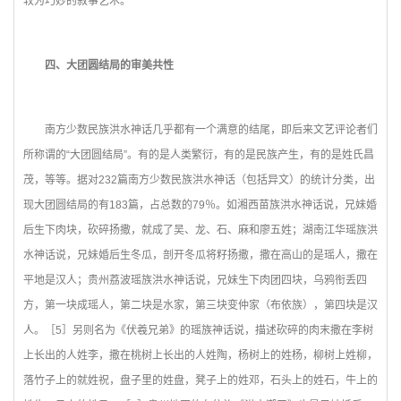
较为巧妙的叙事艺术。
四、大团圆结局的审美共性
南方少数民族洪水神话几乎都有一个满意的结尾，即后来文艺评论者们
所称谓的“大团圆结局”。有的是人类繁衍，有的是民族产生，有的是姓氏昌
茂，等等。据对232篇南方少数民族洪水神话（包括异文）的统计分类，出
现大团圆结局的有183篇，占总数的79％。如湘西苗族洪水神话说，兄妹婚
后生下肉块，砍碎扬撒，就成了吴、龙、石、麻和廖五姓；湖南江华瑶族洪
水神话说，兄妹婚后生冬瓜，剖开冬瓜将籽扬撒，撒在高山的是瑶人，撒在
平地是汉人；贵州荔波瑶族洪水神话说，兄妹生下肉团四块，乌鸦衔丢四
方，第一块成瑶人，第二块是水家，第三块变仲家（布依族），第四块是汉
人。［5］另则名为《伏羲兄弟》的瑶族神话说，描述砍碎的肉末撒在李树
上长出的人姓李，撒在桃树上长出的人姓陶，杨树上的姓杨，柳树上姓柳，
落竹子上的就姓祝，盘子里的姓盘，凳子上的姓邓，石头上的姓石，牛上的