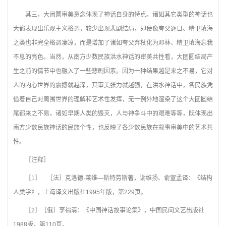
其三，大团圆审美意念体现了神话自身的特点。诸如其它类型的神话也
大都表现出乐观主义格调，较少出现悲剧结局，即使像夸父逐日、精卫填海
之类也非完全格调凄凉，而是增加了诸如夸父弃杖化为邓林、精卫填海忘我
不息的亮色。当然，从南方少数民族洪水神话的审美共性看，大团圆结局产
生之前的情节中也融入了一些悲剧因素。因为一种结果越是来之不易，它对
人的内心世界的震撼就越深，其审美张力就越强，在洪水神话中，各民族凭
借着自己对周围世界的理解和艺术性发挥，无一例外地渲染了这个大团圆结
尾都来之不易，诸如早期人类的毁灭，人与神争斗中的艰难等等，既体现出
南方少数民族神话的民族个性，也反映了各少数民族在叙事审美中的艺术共
性。
［注释］
［1］ ［法］克洛德·莱维—斯特劳斯著，谢维扬、俞宣孟译：《结构
人类学》，上海译文出版社1995年版，第229页。
［2］［俄］李福清：《中国神话故事论集》，中国民间文艺出版社
1988版，第110页。