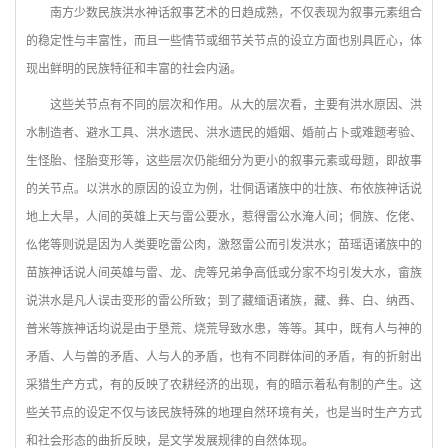
南方少数民族洪水神话叙事艺术的日趋成熟，不仅表现为叙事元素组合
的稳定性与丰富性，而且一些情节或细节关节点的设立方面也别具匠心，体
现出鲜明的民族特征和丰富的社会内涵。
这些关节点有不同的层次和作用。从大的层次看，主要有洪水原因、洪
水制造者、避水工具、洪水遗民、洪水遗民的婚姻、婚前占卜或难题考验、
生怪胎、怪胎变形等，这些层次仍能细分为更小的叙事元素或母题，即故事
的关节点。以洪水的原因的设立为例，壮侗语诸族中的壮族、布依族神话说
地上大旱，人间的英雄上天与雷公要水，惹得雷公水淹人间；侗族、仡佬、
仫佬等则说是因为人类要吃雷公肉，激怒雷公而引发洪水；苗瑶语诸族中的
苗族神话说人间英雄与雷、龙、虎等兄弟争高低或分家不均引发大水，畲族
说洪水是凡人误击变形的雷公所致；到了藏缅语诸族，藏、彝、白、纳西、
普米等族神话均说是由于垦荒、烧荒导致水患，等等。其中，既有人与神的
矛盾、人与兽的矛盾、人与人的矛盾，也有不同群体间的矛盾，有的折射出
采猎生产方式，有的反映了农耕经济的出现，有的暗示着私有制的产生。这
些关节点的设定不仅与该民族特殊的地理自然环境有关，也是当时生产方式
和社会形态的曲折反映，是文学发展规律的自然体现。