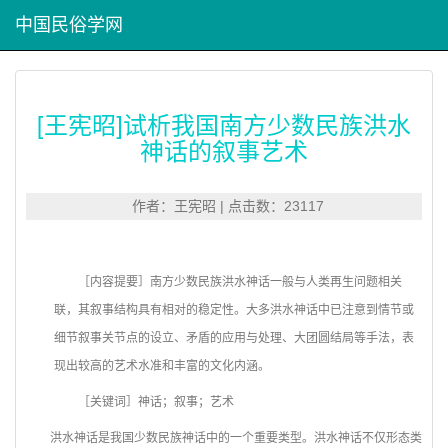
中国民俗学网
[王宪昭]试析我国南方少数民族洪水
神话的叙事艺术
作者：王宪昭 | 点击数：23117
［内容提要］南方少数民族洪水神话一般与人类再生问题相关
联，其叙事结构具有相对的稳定性。大多洪水神话中已注意到情节或
细节叙事关节点的设立、矛盾的应用与处理、大团圆结局等手法，表
现出较高的艺术水准和丰富的文化内涵。
［关键词］神话；叙事；艺术
洪水神话是我国少数民族神话中的一个重要类型。洪水神话不仅形态类