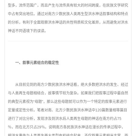
型多，流传范围广，而且产生与流传具有较大的时间跨度，在民族文学研究
中占有突出地位。通过对南方少数民族人类再生型洪水神话叙事结构和特点
的分析，有利于全面观察洪水神话的共性特质和文化差异，从而避免对洪水
神话不同语境下的误读。
一、叙事元素组合的稳定性
从目前见到的南方少数民族洪水神话看，绝大多数把洪水的发生、经过
与人类再生母题相结合，故事情节较为复杂。如果我们把叙事过程中最自然
的典型元素视为“母题”，那么这些母题就可以作为一个特定的叙事元素进行
定量或定性分析。笔者对南、北方少数民族洪水神话中120篇数量相等篇目
进行了对比分析，发现涉及到洪水后人类再生母题的神话在南方约占75
％，而在北方只占29％。说明南方各民族洪水神话在漫长的传承过程中，
把洪水事件与人类再生两大类型有机结合起来，不仅叙事元素相当丰富，而