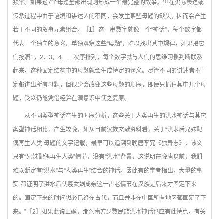
频率。如果这7个母题全部出现则形成一个最完整的故事。但在实际表述或
传承过程中由于语境和讲述人的不同，会发生某些母题的缺失，因而会产生
若干不同的叙事元素组合。［1］这一串数字就像一个“神话”，每个数字都
代表一个独立的意义，单独观察这些“母题”，难以找出其中规律，如果把它
们按照1，2，3，4……次序排列，每个数字就与人们的思维习惯判断联系
起来，这种固定结构中的母题就会生成特定的涵义。尽管不同的讲述者不一
定都讲出所有母题，但很少会改变这些母题的顺序，即使只抓住其中几个母
题，受众仍能凭借经验在潜意识中使之复原。
从不同类型神话产生的时序分析，这些关于人类再生的洪水神话与其它
类型神话相比，产生较晚。如从目前汉族文献资料看，关于“洪水后兄妹配
偶再生人类”母题的文字记载，最早可以追溯到晚唐李冗《独异志》，该文
只有“兄妹配偶再生人类”情节，没有“洪水”背景，这说明在晚唐以前，我们
难以断定有“洪水”与“人类再生”结合的神话。因此有的学者指出，大量的事
实“都证明了洪水后伏羲女娲成亲这一古老情节在汉族是后来才固定下来
的。固定下来的时间想必已经在古代，而且并非在中国所有地区都固定了下
来。”［2］如果此说正确，那么南方少数民族洪水神话也应有此特点，有关