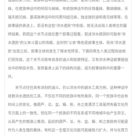
或缺的关节点。苗族神话中的相两相芒兄妹、姜央与妹妹、巴龙与德龙兄
妹，仡佬族神话中的阿仰与妹妹，布依族神话中的伏哥羲妹、赛胡细妹、天
瑞天婉兄妹，基诺族神话中的玛黑玛妞兄妹，独龙族的波和南兄妹等等，在
故事链的表述上，若没有这些“洪水遗民”作衔接，就无法出现人类再生的最
终结果，若把这个关节点放在整个叙事过程看，叙述洪水原因时可能有“洪
水遗民”的父亲斗雷公的场面，此时的“父亲”角色是故事主体，而当“洪水遗
民”出现之后，叙事主体则发生了根本性转变，下面的再生人类过程则由他
们而完成，这个关节点既有自身的涵义和民族特征，又有洪水神话故事链组
合中的明显共性，发挥着承上启下的结构功能，成为叙事结构中的重要一
环。
关节点往往具有深刻的涵义。仍以洪水中的避水工具为例，这种神话中
拯救洪水遗民的工具，不仅在不同的民族中有所差异，同一个民族中也会有
时间上的变化，像葫芦、瓜、盆、箱、柜、舟之类漂浮工具虽然有着文化符
号方面上的一致性，但在同一个民族的不同支系或不同地域中会产生异文，
从其产生的根源上推测，起初的葫芦、瓜、舟、盆、箱、柜之类极有可能是
作为人类生殖的载体，有时这一生殖文化功能可能被极力扩大，并与化育万