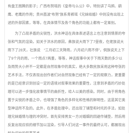
有盘王图腾的影子；广西布努瑶的《皇帝与么公》中，特别讲了乌鸦、鹞
鹰、老鹰的作用；贵州荔波“布努”族系青裤瑶《兄妹结婚》中则没有出现上
述的外部因素，等等，在具体情节及各个角色的功能上都有一定差别。
为了凸现矛盾的尖锐性，洪水神话在具体表述语言上也注意到情景的夸
张和气氛的渲染。如关于洪水的原因，彝族说大雨下了7昼夜，仡佬族说大
雨下了28天，壮族说 “三月初三天降雨，六月初六雨不停”，侗族说天上下
了9个月的雨，一个雨点7两重，等等，神话叙事中关于下雨天数的多少以
及雨势大小并不一定都是自然现象中的真实，绝大多数民族采用这种夸张的
艺术手法，不仅表现出创作者们对自然现象已经有了一定的观察力，更重要
的是已经意识到创设一定的语境对叙事效果的重要性，注意到矛盾的巧妙处
理可以进一步强化故事情节的曲折性，给人以美的感染。同时，由于将角色
置于尖锐的矛盾之中，也增强了角色的多样化和性格的鲜明性，这是其它类
型神话所不及的。此外，在矛盾处理中，还出现了铺垫和衬托的手法，如处
理兄妹婚情与理的冲突时，首先安排男女一方对婚姻的回避作铺垫，然后用
反复出现应验的细节加以渲染，引导人们对这一事件的最终认可，都展现出