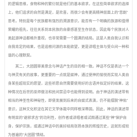
的逻辑思维，食物和种的繁衍就是他们的基本欲求，在这些简单欲求的选择
上，他们追求的自然是满足，是欢喜，而很少会有更高精神层面上的“悲剧”
思考。特别是每个民族都有强烈的溯源意识，能否有一个明确的族源和值得
荣耀的祖先，往往关系到本民族的自豪感甚至生存状态，因此每个民族对人
类起源神话都格外重视，也非常需要一个圆满的结局。这是人类自我认识和
自我肯定的结果，也是追根问源的本能欲望，更是讲唱主体与受众间一种和
谐的心理默契。
其二，大团圆审美意念与神话产生的目的相一致。神话不仅是表达一个
与神灵有关的故事，更重要的一点就是娱神，通过使神的愉悦而实现人类自
身某些超现实的愿望，这些祈愿自然需要使用好的言语并拟定好的结果，这
种情况在后世的巫师做法和民间禁忌中也能得到说明。由于神话的演述带有
相当的神圣性和神秘性，即使发展到后来的自娱式表演，仍不能摆脱“神佑”
意识，这种文化积淀在其它文学体裁中同样根深蒂固。因此，神话的演述带
有明显的“避邪求吉”的功利性，创作者或讲唱者或试图通过某些“神”保护自
身，保护宗族，或通过神话中的美好结局张扬本族的辉煌历史，这就形成较
为普遍的“大团圆”情结。