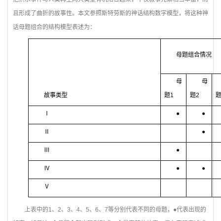
且形成了曲折的故事性。本文参照斯特劳斯的神话结构数字模型，将这种神
话母题组合的结构模型表述为：
母题组合情况
母
母
故事类型
题1
题2
题
Ⅰ
●
●
Ⅱ
●
Ⅲ
●
Ⅳ
●
●
Ⅴ
上表中的1、2、3、4、5、6、7等分别代表不同的母题，●代表出现的