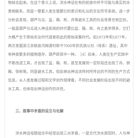
物结合起来。在这个意义上说，洪水神话在有的民族中并不可能与真实的水
患相联系，而是一整套人类生殖繁衍的意识和礼仪的文化符号系统。进一步
分析会发现，葫芦与瓜、盆、箱、柜、舟等避水工具的社会背景也有区别，
一般是葫芦与瓜进入神话系统的时代要比盆、箱、柜、舟之类早得多，它们
大概产生于原始农业时代或者前此的原始采集时代。如1973年和1977年，
两次发掘浙江余姚县河姆渡村距今7000年的氏族公社（母系）遗址，其中
有种类繁多的植物遗存，葫芦即其中一种。［4］后来，人类在生产实践中
不断改进工具，才出现了盆、箱、柜，甚至发展到一定阶段还出现了舟、铜
箱、铁柜等。同是避水工具，但反映出神话流传时所传达的不同的生产方式
信息。从人类发展过程和文学创作规律看，不同社会发展阶段出现不同的避
水工具，也体现出神话创作的共性。
三、叙事中矛盾的设立与化解
洪水神话母题组合中经常出现三对矛盾，一是交代洪水原因时，人与神