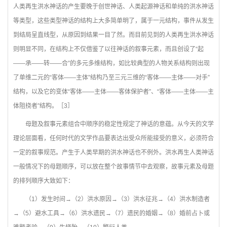
人类再生洪水神话的产生要晚于创世神话、人类起源神话和单纯的洪水神话
等类型，这些类型神话的结构上大多简单明了，属于一元结构，事件从发生
到结局呈直线型，从原因到结果一目了然。而目前见到的人类再生洪水神话
则明显不同，在结构上不仅借鉴了以往神话的叙事元素，而且创设了“起
——承——转——合”的多元多维结构，如比较典型的人物关系结构则出现
了单维二元的“客体——主体”结构乃至三元三维的“客体——主体——对手”
结构，以及它的变体“客体——主体——客体保护者”、“客体——主体——主
体阻挠者”结构。［3］
母题及叙事元素组合中顺序的稳定性规定了神话的意蕴。从今天的文学
理论层面看，任何时代的文学作品要表达出受众所能接受的意义，必须符合
一定的叙事规范。产生于人类早期的洪水神话也不例外。洪水再生人类神话
一般情况下的母题顺序，可以放在整个故事情节中去观察，故事元素及母题
的排列顺序大致如下：
（1）发生时间→（2）洪水原因→（3）洪水征兆→（4）洪水制造者
→（5）避水工具→（6）洪水遗民→（7）遗民的婚姻→（8）婚前占卜或