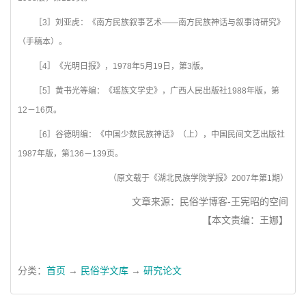
［3］刘亚虎：《南方民族叙事艺术——南方民族神话与叙事诗研究》
（手稿本）。
［4］《光明日报》，1978年5月19日，第3版。
［5］黄书光等编：《瑶族文学史》，广西人民出版社1988年版，第
12－16页。
［6］谷德明编：《中国少数民族神话》（上），中国民间文艺出版社
1987年版，第136－139页。
（原文载于《湖北民族学院学报》2007年第1期）
文章来源：民俗学博客-王宪昭的空间
【本文责编：王娜】
分类：
首页
→
民俗学文库
→
研究论文