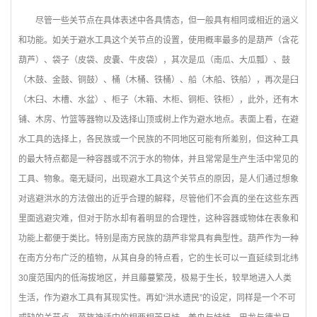
尽管一些关节点在具体表述中各具情态，但一般具有相同或相近的涵义
和功能。如关于避水工具这个关节点的设置，使用概率最多的是葫芦（含花
葫芦）、袋子（皮袋、皮囊、牛皮袋），其次是瓜（南瓜、大瓜瓢）、鼓
（木鼓、金鼓、铜鼓）、桶（木桶、铁桶）、船（木船、铁船），再次是臼
（木臼、木槽、水盆）、柜子（木箱、木柜、铜柜、铁柜），此外，还有木
铺、木房、竹篮等器物以及选择山顶或树上作为避水地点。表面上看，在避
水工具的选择上，各民族或一个民族的不同地区可能有所差别，但这种工具
的最大特点都是一种容器或不沉于水的物体，并且常常是生产生活中常见的
工具、物象。毫无疑问，出现避水工具这个关节点的原因，是人们通过想象
对逃避洪水的方法做出的近乎合理的解释，尽管他们不会真的坐在这些东西
里面逃避灾难，但对于防水却有着明显的合理性，这种容器或物体在表象和
功能上都便于类比。特别是南方民族的葫芦非常具有典型性。葫芦作为一种
在南方分布广泛的植物，从其自身的特点看，它的生长可以一直延续到北纬
30度范围内的低海拔地区，并且藤蔓繁茂，极易于生长，较早地进入人类
生活，作为避水工具有其现实性。再如“洪水遗民”的设定，同样是一个不可