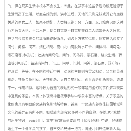
的，但在现实生活中根本不会发生，因此，在叙事中这些矛盾的设定是源于
生活而高于生活。以血亲婚为例，洪水过后，天地间只剩兄妹或其它有血缘
关系的男女二人，如果不婚配，人类将灭绝；另一方面，又开始意识到这种
行为违背天伦，不合人性，便会自觉或不自觉地交待二人结婚是天之旨意，
神话的传唱者也会尽其所能说服听众，如占卜方式的运用，侗族神话设立了
问竹、问松、问石、烟柱相绕、南山北山两股流水汇合、问棕树、问乌龟、
滚石磨等8种形式；壮族有问乌龟、问竹、问乌鸦、滚石磨、烧火生烟、转
山等6种形式；苗族有问竹、问瓜、问草、问刺、问神、滚石磨、游方等7
种形式，等等。在不同的神话中关于劝说的主体则有雷公相劝、父亲的灵魂
相劝、神龟金龟相劝、天神相劝、太白金星相劝、观音菩萨相劝等等，说法
不一，作用相似。这种较为普遍的表达形式一般都是用虚幻的事件解决现实
中遇到的矛盾，本质上体现出神话叙事手法中想象丰富的特点。关于矛盾的
化解也具有明显的民族特色和地域特色，甚至一个民族内部也往往因地域和
文化的差异而有所不同。如瑶族内部有30多种不同的自称，在处理兄妹婚
的出生物时，云南河口、富宁“勉”族系蓝靛瑶的《伏羲兄妹》中说，兄妹结
婚生下一个像冬瓜的孩子，盘王交给兄妹一把刀，将娃儿剁碎造出新人类，