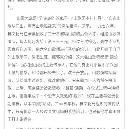
的。
山歌怎么是“学”来的？这似乎与“山歌无本句句真”、“自古山
歌从口出，哪有山歌船载来”的说法相悖。原来，一九七六年，
县文化局在全县招收了三十名演唱山歌的后备人才，组建山歌演
唱队，每人每月发给工资三十三元。经过考试筛选，高中毕业的
郭京顺利入围，由六名山歌师进行系统的培训，自此开始了自己
的山歌学习、演唱生涯。据郭京介绍，这六名山歌师都是“觋公
师傅”，是兴国山歌的主要传承人，在他们身上几乎集中了兴国
山歌的精华，如今都已经去世了。改革开放后，山歌演唱队解
散，队员或中途退出，或改做他行，只有郭京一人依然在唱山
歌。此后，郭京经常被邀请参与“跳觋”活动，在仪式过程中演唱
山歌，慢慢地成了一个没有入教派的“觋公”，现在主要与张贵长
期搭档，从事“跳觋”活动。二○○五年秋，县文化局组织的宣传队
中，只有郭京一人经过县文化局的系统培训，也只有他才真正敢
于打山歌擂台。