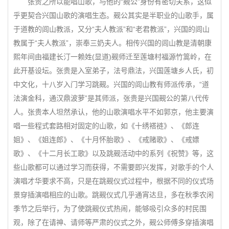
张贵之所以能唱山歌，与他的“觋公”身份有密切关系，这似
乎更契合兴国山歌的演唱生态。觋公其实是半职业的山歌手，属
于道教的闾山教派，又分“夫人教派”和“老君教派”，兴国的闾山
教属于“夫人教派”，崇奉三奶夫人。相传兴国的闾山教是清朝康
熙年间由福建长汀一赖姓(显道)觋师迁至莲塘村福源竹篙岭，在
此开基设坛。张贵是入室弟子，法号鼎法，兴国莲塘乡人氏，初
中文化，十八岁入门学习跳觋。兴国的闾山教有师派传承，“道
法演金科，通汉鼎波萝”是其师派，张贵是兴国觋公的第八代传
人。张贵本人坦然承认，他的山歌演唱水平不如郭京，他主要演
唱一些程式套路相对固定的山歌，如《十绣褡裢》、《郎连
姐》、《姐连郎》、《十月怀胎歌》、《戒赌歌》、《戒嫖
歌》、《十二月长工歌》以及跳觋活动中的系列《祝赞》等，这
些山歌都可以通过学习而获得，不需要即兴发挥，对歌手的个人
演唱才华要求不高，只是在跳觋仪式过程中，根据不同的仪式场
景穿插演唱相应的山歌。跳觋仪式几乎通宵达旦，多在秋季农闲
季节之后举行，为了使跳觋仪式热闹，能够吸引众多的村民围
观，除了在请神、请师等严肃的仪式之外，觋公师傅多穿插演唱