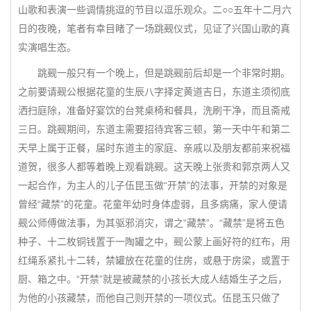
山歌和表演一些调情挑逗的节目以逗乐观众。二○○五年十二月六
日的夜晚，笔者有幸目睹了一场跳觋仪式，见证了兴国山歌的真
实演唱生态。
跳觋一般只有一个晚上，但是跳觋前后却是一个非常时期。
之前要请觋公根据花童的生辰八字择定黄道吉日，东道主须彻底
洒扫庭除，准备好宴饮的台凳桌椅和餐具，洗刷干净，而且斋戒
三日。跳觋期间，东道主需要招待宾客三顿，第一天中午和第二
天早上属于正餐，届时东道主的家庭、亲戚以及朋友都前来祝福
道贺，很多人都等着晚上观看跳觋。这天晚上张贵和郭京两人又
一起合作，为主人的儿子伍昆玉做“开禁”的法事，开禁的对象是
曾经“藏禁”的花童。花童年幼时身体虚弱，且多病痛，家人便请
觋公师傅做法事，为其驱邪消灾，谓之“藏禁”。“藏禁”是将五色
种子、十二枚铜钱置于一陶罐之中，觋公蒙上画好符的红布，用
红绳系紧扎十二转，禁罐放在花童的住房，或悬于房梁，或置于
厨、箱之中。“开禁”就是被藏禁的小孩长大成人结婚生子之后，
为他的小孩藏禁，而他自己则开禁的一项仪式。伍昆玉只做了