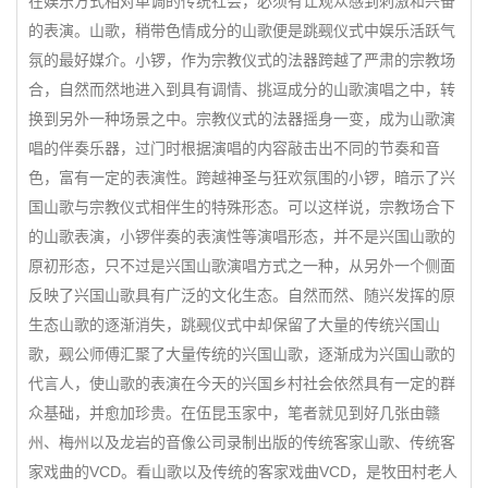
在娱乐方式相对单调的传统社会，必须有让观众感到刺激和兴奋
的表演。山歌，稍带色情成分的山歌便是跳觋仪式中娱乐活跃气
氛的最好媒介。小锣，作为宗教仪式的法器跨越了严肃的宗教场
合，自然而然地进入到具有调情、挑逗成分的山歌演唱之中，转
换到另外一种场景之中。宗教仪式的法器摇身一变，成为山歌演
唱的伴奏乐器，过门时根据演唱的内容敲击出不同的节奏和音
色，富有一定的表演性。跨越神圣与狂欢氛围的小锣，暗示了兴
国山歌与宗教仪式相伴生的特殊形态。可以这样说，宗教场合下
的山歌表演，小锣伴奏的表演性等演唱形态，并不是兴国山歌的
原初形态，只不过是兴国山歌演唱方式之一种，从另外一个侧面
反映了兴国山歌具有广泛的文化生态。自然而然、随兴发挥的原
生态山歌的逐渐消失，跳觋仪式中却保留了大量的传统兴国山
歌，觋公师傅汇聚了大量传统的兴国山歌，逐渐成为兴国山歌的
代言人，使山歌的表演在今天的兴国乡村社会依然具有一定的群
众基础，并愈加珍贵。在伍昆玉家中，笔者就见到好几张由赣
州、梅州以及龙岩的音像公司录制出版的传统客家山歌、传统客
家戏曲的VCD。看山歌以及传统的客家戏曲VCD，是牧田村老人