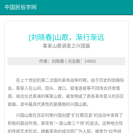
中国民俗学网
[刘晓春]山歌，渐行渐远
客家山歌调查之兴国篇
作者：刘晓春 | 点击数：14662
在上个世纪的第二次国内革命战争时期，由于历史的因缘际
会，客家人在山间、田头、渡口、驱鬼逐疫等不同场合抒发情
感、结合仪式表演的客家山歌，被发明成了具有革命意义的苏区
歌曲，其中最具代表性的是赣南的兴国山歌。
兴国山歌在苏区时期兴国创建“扩红模范县”的运动中发挥了
积极的鼓动作用，甚至有“一首山歌三个师”的说法。这种地方性
的传统艺术形式，随着革命的成功而广为人知，被誉为“红色经