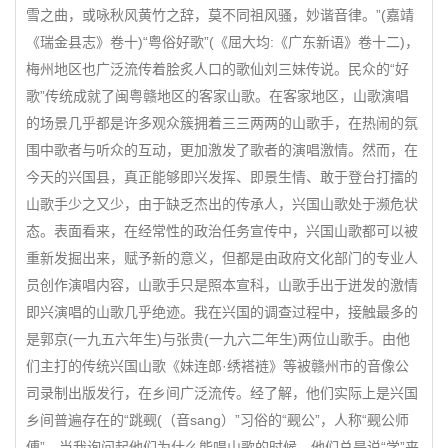
雪之曲，或咏秋风黄竹之辞，莫不同祖风骚，妙谐音律。”(嘉靖
《瑞金县志》卷十)“粤俗好歌”(《屈大均:《广东新语》卷十二)，
梅州地区也广泛流传着脍炙人口的歌仙刘三妹传说。民众的“好
歌”传统成就了闽粤赣地区的客家山歌。在客家地区，山歌演唱
的场景几乎都是许多观众簇拥着三三两两的山歌手，在热闹的氛
围中歌者与听众的互动，更加激发了歌者的演唱激情。然而，在
今天的兴国县，真正能够即兴发挥、即景生情、敢于登台打擂的
山歌手少之又少，由于缺乏杰出的传承人，兴国山歌处于濒危状
态。表面看来，在经常性的政治任务宣传中，兴国山歌都可以被
重新发掘出来，赋予新的意义，但都是由政府文化部门的专业人
员创作演唱内容，山歌手只是照本宣科，山歌手出于迸发的激情
即兴演唱的山歌几乎绝迹。我在兴国的调查过程中，接触最多的
是郭京(一九五六年生)与张贵(一九六二年生)两位山歌手。由他
们主打的传统兴国山歌《妹连郎·绣褡裢》等被赣州市的音像公
司录制出版发行，在乡间广泛流传。经了解，他们实际上是兴国
乡间普遍存在的“跳觋(（音sang）”习俗的“觋公”，人称“觋公师
傅”。当我询问起他们为什么能唱山歌的时候，他们总是说“学”来