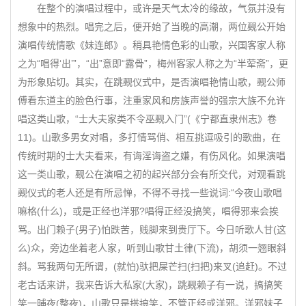
在整个的演唱过程中，或许是天气太冷的缘故，气氛并没有
想象中的热烈。唱完之后，便开始了当晚的高潮，两位觋公开始
演唱传统情歌《妹连郎》。稍具艳情色彩的山歌，兴国客家人称
之为“唱得‘出’”，“出”意即“露骨”，梅州客家人称之为“半荤斋”，更
为形象贴切。其实，在跳觋仪式中，是否演唱艳情山歌，觋公师
傅看东道主的脸色行事，注重家风和房族声誉的强宗大族不允许
唱这类山歌，“士大夫家类不令巫觋入门”(《宁都直隶州志》卷
11)。山歌多男女对唱，多打情骂俏、相互挑逗吸引的歌曲，在
传统时期的士大夫看来，有诲淫诲盗之嫌，有伤风化。如果演唱
这一类山歌，觋公在演唱之初的起兴部分会有所交代，对观看跳
觋仪式的老人还是有所忌惮，不得不寻找一些说词:“今夜山歌唱
嘛格(什么)，或是正经也洋邪?唱得正经没搞笑，唱得邪来会挨
骂。出门赖子(男子)怕跌苦，贱脚来到贵厅下。今日听歌人甘(这
么)众，旁边坐着老人家，听到山歌甘土律(下流)，胡须一翘眼斜
斜。骂我两句无所谓，(就怕)驮把屎芒扫(扫把)来叉(追赶)。不过
老古话来讲，我来告诉大私家(大家)，跳觋赖子有一说，搞搞笑
笑一晡夜(整夜)，山歌只是搭搞笑，不管正经或洋邪。洋邪妹子