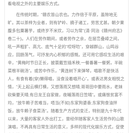
看电视之外的主要娱乐方式。
在传统时期，“赣农皆山农也。力作倍于平原，虽隙地无
旷。其以茶梓为业者，则有铲岭、摘子诸工，劳苦尤甚。朝夕果
腹多包粟薯芋，或终岁不米炊，习以为常”(清·同治《赣州府志》
卷二十)。人们在劳作期间，或者劳作之余，在层峦叠嶂之间，
吼一声粗犷、高亢、底气十足的“哎呀叻”，穿越群山，山鸣谷
应，回肠荡气，可抒发内心积郁的感慨。还可用它感叹生活的艰
辛，“黄梅时节日正长，披蓑戴笠插禾秧;一餐番薯一餐粥，半碗
菜根半碗汤”。或苦中作乐，“黄连树下来弹琴，唱歌不是快活
人，有食有着(穿)懒得唱，没食没着唱开心”。或表达男女相悦之
情，“天上起云横打横，又想落雨又想晴;哥哥田中要雨水，老妹
砍柴要天晴;有日龙王自家做，夜晡落雨日笠晴”。或痛恨贫富不
均，“放牛赖子苦难当，唔当(不如)东家狗婆香;东家狗食油拌
饭，放牛赖子食菜汤”。随着生产方式的变迁，特别是九十年代
以来，大量的客家人外出打工，曾经伴随客家人生活劳作的山歌
演唱，不再具有日常生活的意义，多样的现代化娱乐方式，促使