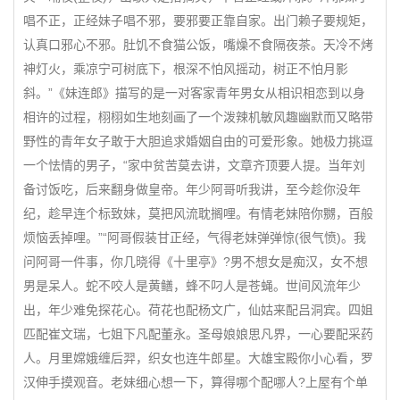
唱不正，正经妹子唱不邪，要邪要正靠自家。出门赖子要规矩，
认真口邪心不邪。肚饥不食猫公饭，嘴燥不食隔夜茶。天冷不烤
神灯火，乘凉宁可树底下，根深不怕风摇动，树正不怕月影
斜。”《妹连郎》描写的是一对客家青年男女从相识相恋到以身
相许的过程，栩栩如生地刻画了一个泼辣机敏风趣幽默而又略带
野性的青年女子敢于大胆追求婚姻自由的可爱形象。她极力挑逗
一个怯情的男子，“家中贫苦莫去讲，文章齐顶要人提。当年刘
备讨饭吃，后来翻身做皇帝。年少阿哥听我讲，至今趁你没年
纪，趁早连个标致妹，莫把风流耽搁哩。有情老妹陪你嬲，百般
烦恼丢掉哩。”“阿哥假装甘正经，气得老妹弹弹惊(很气愤)。我
问阿哥一件事，你几晓得《十里亭》?男不想女是痴汉，女不想
男是呆人。蛇不咬人是黄鳝，蜂不叼人是苍蝇。世间风流年少
出，年少难免探花心。荷花也配杨文广，仙姑来配吕洞宾。四姐
匹配崔文瑞，七姐下凡配董永。圣母娘娘思凡界，一心要配采药
人。月里嫦娥缠后羿，织女也连牛郎星。大雄宝殿你小心看，罗
汉伸手摸观音。老妹细心想一下，算得哪个配哪人?上屋有个单