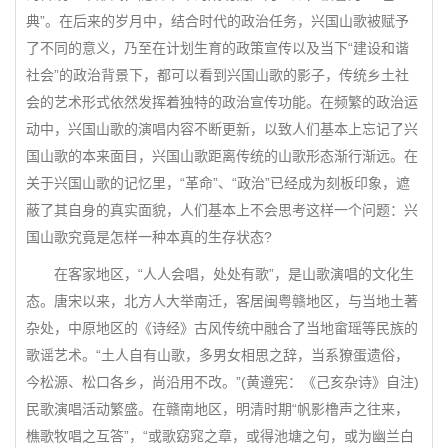
典”。在后来的岁月中，结合时代的政治任务，兴国山歌被赋予
了不同的意义，乃至在计划生育的政策宣传以及当下“建设和谐
社会”的政治背景下，都可以看到兴国山歌的影子，传统乡土社
会的艺术形式依然发挥着独特的政治宣传功能。在频繁的政治运
动中，兴国山歌的演唱内容不断更新，以致人们基本上忘记了兴
国山歌的本来面目，兴国山歌距离传统的山歌形态渐行渐远。在
关于兴国山歌的记忆里，“革命”、“政治”已经成为刻板印象，遮
蔽了其自身的真实面貌，人们基本上不会思考这样一个问题：兴
国山歌究竟是怎样一种本真的生存状态?
在客家地区，“人人会唱，处处有歌”，是山歌演唱的文化生
态。唐宋以来，北方人大举南迁，客居闽粤赣地区，与当地土著
杂处，中原地区的《诗经》古风传统中融合了当地畲瑶等民族的
歌谣艺术。“土人自有山歌，多男女相思之辞，当系獠蛋遗俗，
今松源、松口各乡，尚沿用不改。”(黄遵宪：《己亥杂诗》自注)
民歌演唱活动繁盛。在赣南地区，明清时期“帆影橹声之往来，
樵歌牧唱之互答”，“或歌窈窕之章，或得池塘之句，或为幽兰白