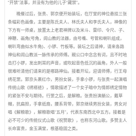
“开禁”法事，并没有为他的儿子“藏禁”。
晚餐过后，张贵、郭京便开始装坛，在厅堂的神位悬挂三张
条幅彩色画像，主要是陈氏夫人、林氏夫人和李氏夫人，神像的
下方有一师桌，放置太上老君神牌以及米斗、雷印、令尺、子、
神鞭、画角(号角，闾山教的法器，由号嘴、号管和喇叭组成，
喇叭弯曲似水牛角)、小锣、竹板等。装坛之后请神，请来各路
神仙和闾山教派一脉传承的师傅。觋公口中念念有词，且不时地
击打小锣，发出刺耳的声音，或吹起音色低沉的画角，外人一般
很难听清他们请来的是哪路神仙。接着开坛，迎请师傅，行王母
绣花罡。郭京头裹红巾，男扮女装，手拿小锣，与张贵一起演唱
传统山歌《绣褡裢》，情歌描述了一个女子暗中为情郎绣定情物
的紧张不安与期待。行罡之后，是解粮。张贵扮演艄公，戴草
帽，抗扁担，手拿纸扇，腰系背带，郭京继续男扮女装，男女对
唱《解粮歌》，解粮歌唱“五月”，代表东南西北中五方。接着是
必不可少的传统仪式山歌《祝赞歌》，也称东河山歌。多赞主人
长命富贵，金玉满堂，根基稳固之类。