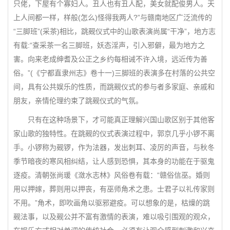
只佬，下屋有个寡妇人。丑人也有丑人配，美女就配俊男人。天
上人间都一样，样般(怎么)怪得我两人?”与赣南地区广泛流传的
“三脚班”(采茶)相比，跳觋仪式中的山歌表演尚属“干净”，地方志
有载:“查采茶一名三脚班，妖态淫声，引入邪僻，最为地方之
害。向来老成绅耆及公正之乡约每相诫不许入境，远近传为善
俗。”(《宁都直隶州志》卷十一)三脚班的表演多在村落的公共空
间，具有公共娱乐的性质，而跳觋仪式的参与者多家庭、亲戚和
朋友，亲情伦理约束了跳觋仪式的气氛。
只有在这种场景下，才可能真正理解兴国山歌区别于其他客
家山歌的独特性。在跳觋的仪式表演过程中，郭京几乎小锣不离
手。小锣称为觋锣，作为法器，发出刺耳、凌厉的声音，与秋冬
季节暗夜的寒风相纠结，让人感到恐惧，其本身的功能在于驱鬼
逐疫。清朝张尚瑗《潋水志林》风俗卷有载：“赣俗信巫。婚则
用以押嫁，葬则用以押丧，有巫师角术之患。士君子以礼传家则
不用。”角术，即吹画角以驱邪避疫。可以想象的是，枯燥的跳
觋法事，以及觋公并不富有激情的表演，难以吸引围观的观众，