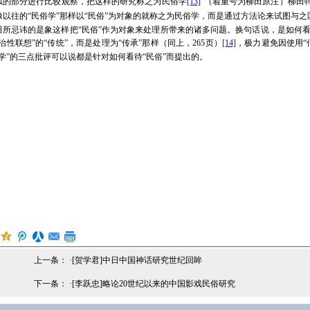
似的部分进行比较观察，把这样的研究称之为民俗学
[13]
”（着重号为柳田原注）柳田
以往的“民俗学”那样以“民俗”为
对象
的就称之为民俗学，而是通过
方法论
来试图与之
所忌讳的是象这样把“民俗”作为对象来处理所带来的诸多问题。换句话说，是如何看待“民俗
治性联想”的“传统”，而是处理为“传承”那样（同上，265页）
[14]
，极力避免因使用“
学”的三点批评可以说都是针对如何看待“民俗”而提出的。
上一条： ·
[贺学君]中日中国神话研究世纪回眸
下一条： ·
[李跃忠]略论20世纪以来的中国影戏民俗研究