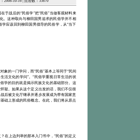
08-10-16 | 点击数：35870
在于战后的“民俗学”把“民俗”当做客观材料来
学化。这种取向与柳田国男追求的民俗学并不相
俗学应该回到柳田国男倡导的民俗学，从“当下
对象的一门学问，而“民俗”基本上等同于“民间
构生活文化的学问”。“民俗学重视日常生活的状
民俗学的目的就是揭示民族文化的基础部分。这
表怀疑。如果从这个定义出发的话，我们不仅很
，战后被文化厅继承并逐步发展成为带有国家意
解基础上形成的民俗概念。在此，我们将从原点
义？在上边列举的那本入门书中，“民俗”的定义