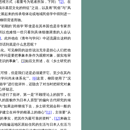
思维方式（着重号为笔者所加，下同）”
[2]
。在
示基层文化的特征”之说，以及将“民俗”与“风
后发展起来的传承母体论或地域民俗学中得到进一
柳田背道而驰。
“初期的‘民俗学’即使是在其本国也是非专家所
所以
也难怪一些
只看到具体细微调查的人会
认
]
。此外他在《青年与学问》中还流露出这样的
些话到底是什么意思呢？
系化。可见柳田的这些说法无非是担心人们把他
的学问是要把事象本身作为观察对象，据实地审
意识的事象”。
[5]
如后文所述，在《乡土研究的
虽然可惜，但是我们还是必须避开它。至少在其内
学问尚未体系化’”。
[6]
这里，柳田使用了“况
俗学”进行批评外，还隐含了对当时把研究对象
心怀疑忌。
向进行了批评。第一是“不顾理论上的脱节
，
在
人的面貌作为日本人原型”的偏向古代研究的倾
为“如果这样继续下去，乡土研究就会和一般的
学建立在科学的根基上的雄心”
[11]
，主张要“从
睹的事实，把其作为最可靠的资料”，
[12]
来确立
洲内陆偏远地区原始住民的生活与日本人生活
习