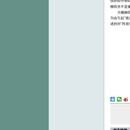
惯的部分
相
柳田并不是像
大概柳田
为会引起“政
述的对“民俗