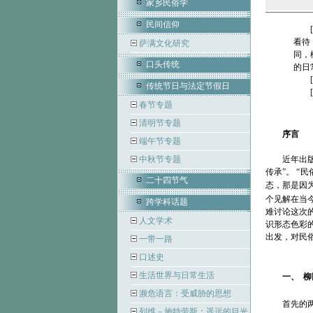
家乡民俗学
民间信仰
看待
萨满文化研究
同，
口头传统
的日
传统节日与法定节假日
春节专题
清明节专题
序言
端午节专题
中秋节专题
近年出
传承”。 “
二十四节气
态，那是因
个见解在当
跨学科话题
难讨论这次
人文学术
识形态色彩
出发，对民
一带一路
口述史
生活世界与日常生活
一、
柳
濒危语言：受威胁的思想
首先的
列维－施特劳斯：遥远的目光