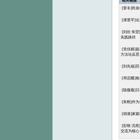
相关链接
·
[菅丰]民
·
[谭昱芊]
·
[刘欣 朱
实践路径
·
[党佳丽]
方法论反思
·
[刘先福]
·
[邓启耀]
·
[陆薇薇]
·
[朱刚]作
·
[胡港]家
·
[彭牧 沈
交流为核心