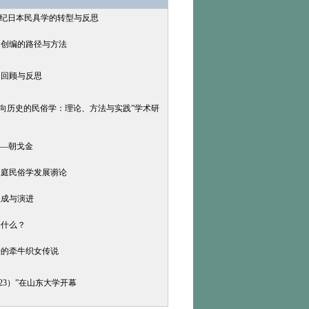
1世纪日本民具学的转型与反思
卷创编的路径与方法
的回顾与反思
“回向历史的民俗学：理论、方法与实践”学术研
——朝戈金
家庭民俗学发展谫论
生成与演进
要什么？
法的牵牛织女传说
23）”在山东大学开幕