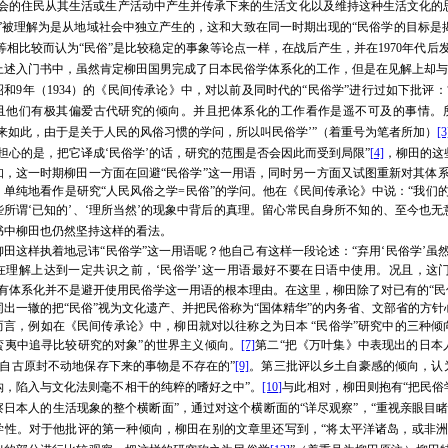
会的住民
从其生活或生产活动中产生并
传承下来的生活文化以及维持这种生活文化的
俗”被理解为是从地域社会中独立产生的，这和大致在同一时期出现的“民俗学的目标是揭
”等相比较而认为“民俗”是比较稳定的事象等论点一样，在战后产生，并在1970年代
上述入门书中，虽然肯定柳田国男完成了日本民俗学体系化的工作，但是在见解上却与
昭和9年（1934）的《民间传承论》中，对以前及同时代的“民俗学”进行过如下批评：
且他们有极其偏爱古代研究的倾向。并且把体系化的工作看作是遥不可及的事情。
原来如此，由于是关于人民的风俗习惯的学问，所以叫民俗学
’”（
着重号为笔者所加）
[3
担心的是，把它译成‘民俗学’的话，研究的范围是否会因此而受到局限
”
[4]
，柳田的这
知，这一时期柳田一方面在回避“民俗学”这一用语，同时另一方面又试图重新对其体
，单纯地看作是研究“人民风俗之学=民俗”的学问。他在《民间传承论》中说：“我们
所谓‘已知的’、‘理所当然’的现象中背后的真理
。
留心常民自身所不知的、至今也无
书中柳田也仍然坚持这样的看法。
柳田这样执着地忌讳“民俗学”这一用语呢？他自己有这样一段论述：“弃用‘民俗学’
在理解上达到一定共识之前，‘民俗学’这一用语最好不要在日语中使用。况且，这门
没有体系化并不是避开使用民俗学这一用语的根本理由。在这里，柳田除了对已有的“民
同出一辙的把“民俗”视为文化遗产、并把民俗称为“国体精华”的内务省、文部省的方针
而言，例如在《民间传承论》中，柳田就对以往称之为日本 “民俗学”研究中的三种倾
蛮夷中追寻比较研究的对象”的世界主义倾向。
[7]
第二“把《万叶集》中表现出的日本
“自古原封不动地保存下来的事物是不存在的”
[9]
。第三批评以乡土自豪感的倾向，认
钩，陷入与文化法则毫不相干的纯粹的嗜好之中”。
[10]
与此相对，柳田则抱有“把民俗
察日本人的生活现象的整个横断面”，通过对这个横断面的“详尽观察”，“重视亲眼目
学性。对于他批评的第一种倾向，柳田在别的文章里还写到，“将太平洋诸岛，或非