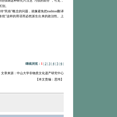
特别强调这种研究只注意“
习惯的部分
”，可见，
区别。
”概念的问题，就像避免把tradition翻译
传统”这样的用语而必然派生出来的政治性。上
继续浏览：
1
|
2
|
3
|
4
|
5
|
6
|
文章来源：中山大学非物质文化遗产研究中心
【本文责编：思玮】