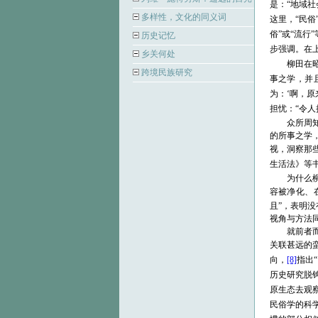
是：“地域社
多样性，文化的同义词
这里，
“民
俗”或“流行
历史记忆
步强调。在
乡关何处
柳田在
跨境民族研究
事之学，并
为：‘啊，
担忧：“
令人
众所周
的所事之学
视，
洞察那些
生活法》等
为什么
容被净化、
且”，表明
视角与方法
就前者
关联甚远的
向，
[8]
指出
历史研究脱
原生态去观
民俗学的科