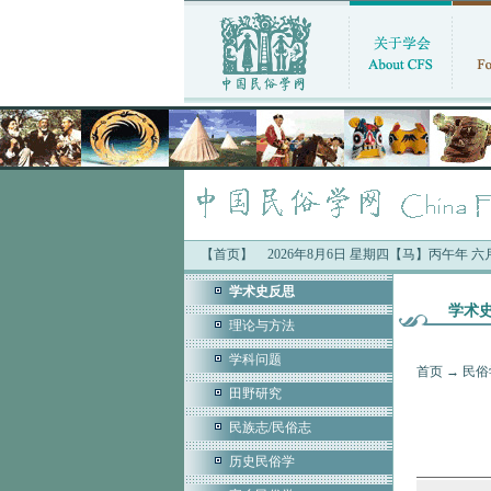
【首页】
2026年8月6日 星期四【马】丙午年 
学术史反思
学术
理论与方法
学科问题
首页
→
民俗
田野研究
民族志/民俗志
历史民俗学