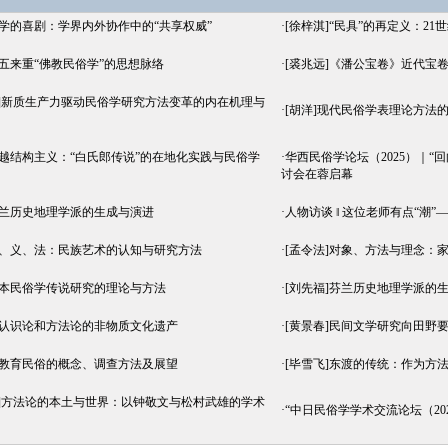
俗学的喜剧：学界内外协作中的“共享权威”
·
[徐梓淇]“民具”的再定义：2
论五来重“佛教民俗学”的思想脉络
·
[裘兆远]《潘公宝卷》近代宝
堃]新质生产力驱动民俗学研究方法变革的内在机理与
·
[胡洋]现代民俗学表理论方法
超越结构主义：“白氏郎传说”的在地化实践与民俗学
·
华西民俗学论坛（2025）｜
讨会在蓉启幕
芬兰历史地理学派的生成与演进
·
人物访谈 ‖ 这位老师有点“潮”
相、义、法：民族艺术的认知与研究方法
·
[孟令法]对象、方法与理念：
日本民俗学传说研究的理论与方法
·
[刘先福]芬兰历史地理学派的
为认识论和方法论的非物质文化遗产
·
[黄景春]民间文学研究向田野
庭教育民俗的概念、调查方法及展望
·
[毕雪飞]东渡的传统：作为方
燕]方法论的本土与世界：以钟敬文与松村武雄的学术
·
“中日民俗学学术交流论坛（20