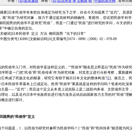
作者：
[日]岩本通弥
译者：
[日]宫岛琴美
译
王晓葵
校
|
中国民俗学网
发布日期：20
[摘要]日本民俗学本来把自身规定为研究当下之学，但在今天却疏离了“近代”。其原因
，视“民俗”为研究对象，致力于通过提高材料的精确性、客观性，尝试把民俗学科
柳田国男的民俗学不是研究“民俗”，而是一门通过“民俗”进行研究的学问，今天的民
常”中确立自身的定位。
[关键词
]
日本民俗学
定义
方法
柳田国男
“当下的日常”
[中图分类号] K890 [文献标识码]A[文章编号]1674－0890（2008）02－078-09
版的民俗学入门书，对民俗学是这样定义的，““民俗学”顾名思义即是以“民俗”作为研究
民俗学即是一门把‘民俗’即‘民俗传承’作为研究对象，对其意义进行分析考察，重新建
为它构成了民族文化的根基，研究它有助于揭示日本文化的整体构造”
[1]
。换言之，
今日本民俗学界基本上已成定论。然而“民俗学”果真就是这样的学问吗？笔者对此深
的主题——“近代”；而且这个定义从本质上说实际上是二战前内务省、文部省所主导
的理论，以及近代日本中央政府在进行地方改良运动后由国家权力主导的对“民俗”理
俗概念进行探讨。
田国男的“民俗学”定义
两个问题是，1．以民俗为研究对象即为民俗学吗？2.“民俗”和“民间传承”能否视为同