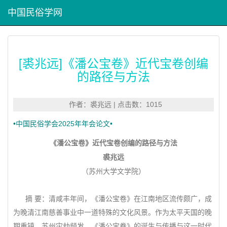
中国民俗学网
[裘兆远]《潘公宝卷》近代宝卷创编
的路径与方法
作者：裘兆远 | 点击数：1015
•中国民俗学会2025年年会论文•
《潘公宝卷》近代宝卷创编的路径与方法
裘兆远
（苏州大学文学院）
摘 要：清咸丰年间，《潘公宝卷》在江南地区流传颇广，成
为晚清江南慈善事业中一道特殊的文化风景。作为太平天国的晚
期重镇，苏州灾劫频发，《潘公宝卷》的诞生与传播与这一时代