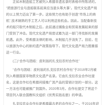
正如木制造船工艺被列入希腊非遗名录时表格中所陈述的，
“把旅游行业与造船联系起来应当是头等大事”。现代文化遗产局
的以上努力迈出了第一步。这些努力也有助于创造“市场上的商
机”,技术娴熟的手工艺人可以利用这些机会。因此，当配备新技
术的船只取代木制船之后，此前通过捕鱼业和贸易发展起来的部
门受到了冲击。现代文化遗产局尝试着为这一部门寻找新的发展
机遇。此外，受希腊法律的影响，木制船几乎消失了。目前，在
以旅游为中心的新的遗产政策指导下，现代文化遗产局力图重振
这一行业。
(二)“合作与团结：皮利翁的扎戈拉农村合作社”
“合作与团结：皮利翁的扎戈拉农村合作社”于2018年2月被
列入希腊国家非物质文化遗产名录。它由扎戈拉农业合作社提
名，这是合作社在希腊间接推广其产品的营销计划的一部分。这
一方法也可能被推广到国外。2020年3月，合作社提交了将这个
项目列入联合国教科文组织《优秀实践名册》的申请。
扎戈拉农业合作社是希腊最古老的合作社之一，于2016年迎