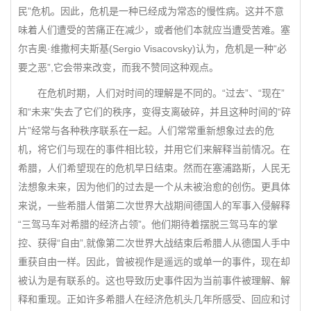
民”危机。因此，危机是一种已经成为常态的慢性病。这并不意
味着人们遭受的苦痛正在减少，或者他们本就应当遭受苦难。塞
尔吉奥·维撒柯夫斯基(Sergio Visacovsky)认为，危机是一种“必
要之恶”,它会带来改变，而我不赞同这种观点。
在危机时期，人们对时间的理解是不同的。“过去”、“现在”
和“未来”失去了它们的秩序，变得支离破碎，并且这种时间的“碎
片”经常与各种秩序联系在一起。人们常常重新想象过去的危
机，将它们与现在的事件相比较，并用它们来解释当前情况。在
希腊，人们希望现在的危机早日结束。然而在塞浦路斯，人民无
法想象未来，因为他们的过去是一个从未被治愈的创伤。更具体
来说，一些希腊人借第二次世界大战期间德国人的军事入侵解释
“三驾马车对希腊的经济占领”。他们期待着摆脱三驾马车的掌
控、获得“自由”,就像第二次世界大战结束后希腊人从德国人手中
重获自由一样。因此，曾被视作是遥远的或单一的事件，现在却
被认为是有联系的。这也导致历史事件因为当前事件被理解、解
释和重现。正如许多希腊人在经济危机头几年所感受、回应和讨