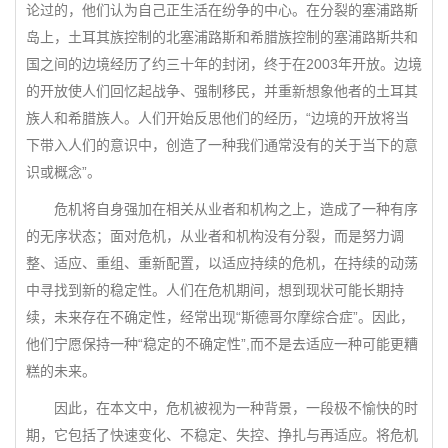
论过的，他们认为自己正生活在纷争的中心。在分裂的塞浦路斯
岛上，土耳其族控制的北塞浦路斯和希腊族控制的塞浦路斯共和
国之间的边境经历了约三十年的封闭，终于在2003年开放。边境
的开放使人们回忆起战争、强制移民，并重新想象他者的土耳其
族人和希腊族人。人们开始反思他们的经历，“边境的开放将当
下带入人们的意识中，创造了一种我们通常没有的关于当下的意
识或概念”。
危机将自身强加在相关从业者和机构之上，造成了一种有序
的无序状态；面对危机，从业者和机构没有分裂，而是努力调
整、适应、重组、重新配置，以适应持续的危机，在持续的动荡
中寻找到新的稳定性。人们在危机期间，想到现状可能长期持
续，未来存在不确定性，经常出现“斯德哥尔摩综合症”。因此，
他们宁愿保持一种“稳定的不确定性”,而不是去适应一种可能更糟
糕的未来。
因此，在本文中，危机被视为一种背景，一段极不愉快的时
期，它包括了快速变化、不稳定、失控、挣扎与再适应。将危机