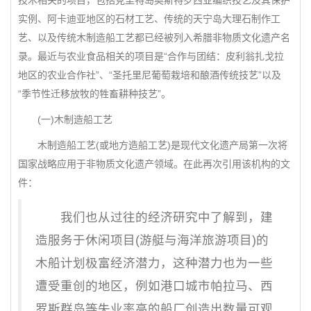
技术相关的项目，包括克里特岛奥斯特罗西亚编织技艺及其保护
实例、阿卡迪亚地区的石材工艺、传统的天宁岛大理石制作工
艺、以及传统木制造船工艺都已经被列入希腊非物质文化遗产名
录。最近与农业食品相关的项目是“合作与团结：皮利翁扎戈拉
地区的农业合作社”、“圣托里尼葡萄栽培和酿酒传统技艺”以及
“季节性迁移放牧的牲畜耕种技艺”。
(一)木制造船工艺
木制造船工艺(或地方造船工艺)是现代文化遗产局第一次将
国家战略应用于非物质文化遗产领域。在此再次引用该机构的文
件：
我们也从过往的经济研究中了解到，建
造服务于休闲项目(游艇与海洋旅游项目)的
木船计划极富经济潜力，这种潜力也为一些
遭受重创的地区，例如港口城市帕拉马、西
罗斯群岛等失业率高的船厂创造出数量可观