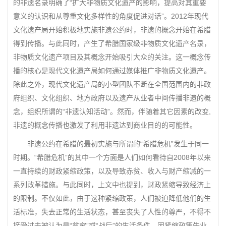
的非遗名录明确了“扩大非物质文化遗产的影响，提高对其重要
意义的认识和从尊重文化多样性的角度促进对话”。2012年现代
文化遗产局开始积极地实施非遗公约时，非遗的概念开始在希腊
得到传播。与此同时，产生了希腊国家级非物质文化遗产名录，
非物质文化遗产项目及其概念开始吸引大众的关注。这一概念传
播的核心是现代文化遗产局如何通过媒体推广非物质文化遗产。
除此之外，现代文化遗产局的小型团队不断在全国范围内的非政
府组织、文化组织、地方政府以及遗产从业者中间传播非遗的概
念，组织所谓的“非遗认知活动”。然而，伴随着其它因素的改变,
非遗的概念传播也激发了利用非遗达到商业目的的可能性。
非遗公约在希腊的最初实施与所谓的“希腊危机”发生于同一
时期。“希腊危机”的其中一个方面是人们如何看待自2008年以来
一直持续的财政紧缩政策，以及导致赤贫、收入与财产缩减的一
系列改革措施。与此同时，上文中也提到，财政紧缩导致经济上
的限制。不仅如此，由于这种紧缩政策，人们被迫降低他们的生
活标准，失去正常的生活状态，甚至丧失了人性的尊严，不得不
接受过去被认为是“贫穷”或“战后”的生活条件，因紧缩政策失业