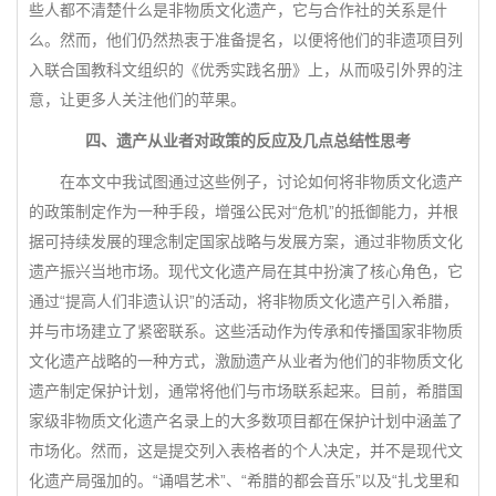
些人都不清楚什么是非物质文化遗产，它与合作社的关系是什
么。然而，他们仍然热衷于准备提名，以便将他们的非遗项目列
入联合国教科文组织的《优秀实践名册》上，从而吸引外界的注
意，让更多人关注他们的苹果。
四、遗产从业者对政策的反应及几点总结性思考
在本文中我试图通过这些例子，讨论如何将非物质文化遗产
的政策制定作为一种手段，增强公民对“危机”的抵御能力，并根
据可持续发展的理念制定国家战略与发展方案，通过非物质文化
遗产振兴当地市场。现代文化遗产局在其中扮演了核心角色，它
通过“提高人们非遗认识”的活动，将非物质文化遗产引入希腊，
并与市场建立了紧密联系。这些活动作为传承和传播国家非物质
文化遗产战略的一种方式，激励遗产从业者为他们的非物质文化
遗产制定保护计划，通常将他们与市场联系起来。目前，希腊国
家级非物质文化遗产名录上的大多数项目都在保护计划中涵盖了
市场化。然而，这是提交列入表格者的个人决定，并不是现代文
化遗产局强加的。“诵唱艺术”、“希腊的都会音乐”以及“扎戈里和