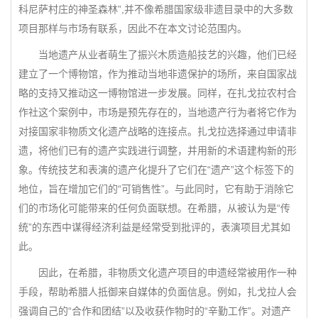
科尼萨村庄的神圣森林”,并不像希腊国家级非遗目录中的大多数
项目那样与市场有联系，因此不在本文讨论范围内。
当地遗产从业者萌生了振兴木质造船技艺的兴趣，他们已经
建立了一个博物馆，作为推动当地非遗保护的场所，来自国家战
略的支持又推动这一博物馆进一步发展。同样，在扎戈拉农村合
作社这个案例中，市场是预先存在的，当地遗产行为者将它作为
对接国家非物质文化遗产战略的连接点。扎戈拉选择通过申请非
遗，将他们已有的遗产实践进行调整，并用新的术语建构新的形
象。传统技艺和表演的遗产化提升了它们在“遗产”这个标签下的
地位，旨在增加它们的“可销售性”。与此同时，它有助于消除它
们的市场化可能带来的任何负面联想。在希腊，从被认为是“传
统”的东西中谋得经济利益是经常受到批评的，表演项目尤其如
此。
因此，在希腊，非物质文化遗产项目的申遗经常被用作一种
手段，帮助希腊人抵御来自媒体的负面信息。例如，扎戈拉人会
强调自己的“合作和团结”以及收获作物时的“辛勤工作”。对遗产