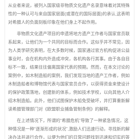
从业者来说，被列入国家级非物质文化遗产名录意味着对其特殊
性的一种认可与来自国家层面(或潜在的国际层面)的承认,这表明
对希腊人的负面刻板印象在他们身上不起作用。
非物质文化遗产项目的申遗将地方遗产工作者与国家官员联
系起来，让他们为一个共同的目标而合作。这似乎并不常见，因
为人类学研究表明，在大多数时候，国家通过官方机构促进公益
事业时，会在机构内外造成冲突，各机构各行其事。由于各自目
标不一致，结果往往偏离国家代表的预期。然而，在本文讨论的
案例中，如木制造船的案例，我们发现当地的遗产工作者，例如
木制造船者和博物馆代表与国家官员合作，以获得资金来使设计
的保护政策落地，创建新的体系，例如技术学校，以向其他人介
绍木制造船。此外，他们试图保护木船免受破坏，并打算重新解
读希腊管理部门对《欧盟职业捕鱼管制条例》的解释。
在上述情况下，所谓的“希腊危机”导致了一种紧急情况，这
种情况是一种“逐渐形成的状况”,激励人们迅速行动，寻找新的解
决办法并进行合作，以便为他们的日常问题找到迅速和切实的答