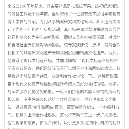
来成立100周年纪念，其主要产品是扎戈拉苹果。庆祝纪念活动
的筹备工作始于两年前，当时聘请了一位拥有数字民俗学和教育
博士学位的专家，专门从事档案研究和文化管理。此人还负责设
计了为期一年的百年庆典活动，其目标是通过营销策略为该合作
社建构以文化为中心的新形象，即树立具有社会责任感、对当地
和希腊社会有积极影响的形象。该专家还建议，选择一项与合作
社相关的非物质文化遗产去申请国家级非物质文化遗产。为此，
他联系了现代文化遗产局，并向我解释：“现代文化遗产局的官
员喜欢该倡议，他们建议该元素可以侧重合作和团结的概念。我
觉得这个想法很有创意，决定和合作社讨论一下。”这种建议源
自于现代文化遗产局提出的提升希腊人良好形象的策略。例如，
刻画希腊农民勤劳的形象，一反人们持有的希腊人懒惰的负面刻
板印象。专家将建议传达给合作社董事会，他们也喜欢这个想
法。通过强调“合作和团结”概念，董事会旨在树立一个有吸引力
的、积极向上的合作社形象，这也将有助于其进一步扩大规模。
他们将增加成员，扩大合作社，吸引更多扎戈拉附近村庄的利益