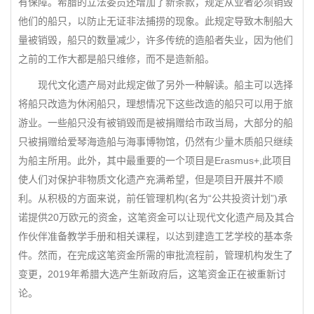
有保障。希腊的立法委员还增加了新条款，规定从业者必须销毁
他们的船只，以防止无证非法捕捞的现象。此规定导致木制船大
量被销毁，船只的数量减少，许多传统的造船者失业，因为他们
之前的工作大都是船只维修，而不是造新船。
现代文化遗产局对此规定做了另外一种解读。船主可以选择
将船只改造为休闲船只，理想情况下这些改造的船只可以用于旅
游业。一些船只没有被销毁而是被捐赠给市政当局，大部分的船
只被捐赠给爱琴海造船与海事博物馆，仍然有少量木质船只继续
为船主所用。此外，其中最重要的一个项目是Erasmus+,此项目
使人们对保护非物质文化遗产充满希望，但是项目开展并不顺
利。从积极的方面来说，前任管理机构(名为“公共投资计划”)承
诺提供20万欧元的资金，这笔资金可以让现代文化遗产局及其合
作伙伴准备教学手册和相关课程，以达到建造工艺学校的基本条
件。然而，在完成这笔资金所需的审批流程前，管理机构发生了
变更，2019年希腊大选产生新政府后，这笔资金正在被重新讨
论。