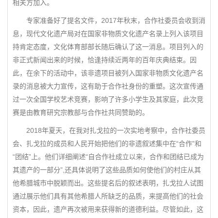
相关方加入。
专家准备好了提名文件，2017年秋末，合作社委员会收到消
息，现代文化遗产局对在国家非物质文化遗产名录上列入该项目
持肯定态度，文化体育部部长随后确认了这一消息。项目列入的
非正式新闻出来的时候，恰逢持续近两年的百年庆典结束。因
此，在余下的活动中，该非遗项目被列入国家非物质文化遗产名
录的消息被大力宣传，这有助于合作社身份的重塑。这次宣传通
过一次全国学校艺术竞赛，影响了许多小学生及其家庭，此次竞
赛是由教育研究宗教部与合作社共同赞助的。
2018年夏天，在我对扎戈拉的一次实地考察中，合作社委员
会、扎戈拉的成员和人民开始把他们的非遗叙述集中在“合作”和
“团结”上。他们详细阐述“自合作社成立以来，合作和团结已成为
其遗产的一部分”,还具体说明了这些品质如何使他们的村庄从其
他希腊城市中脱颖而出。这些提名后的叙述表明，扎戈拉人试图
通过展示他们具有其他希腊人所缺乏的品质，来提高他们的社会
资本，因此，遗产再次被用来获得新的道德利益。尽管如此，这