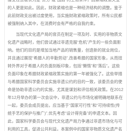
的人更是如此。因此，财政紧缩也是一种经济结构的调整。鉴于
此前财政支出被过度使用，当实施财政紧缩政策时，所有公民都
被强制纳入其中，在消费时会有严格的自我约束。
当现代文化遗产局的官员在制定一项及时、实用的非物质文
化遗产战略时，他们尝试通过非遗克服“危机”产生的一些负面影
响。他们的目的是增加当地产品的销售量，创造新的就业岗位，
并且通过展现“希腊人的辛勤劳动”,改善希腊的国家形象，从而扭
转外界对于希腊人的负面刻板印象，包括“懒惰”和“落后”。这些
负面印象在希腊财政紧缩政策实施的第一年被强化了。这些举措
与希腊国家科学委员会实施非遗公约的目的一致，该委员会的使
命是协助非遗公约的实施，尤其是谋划和评估相关政策。在2012
年12月举办的第一次会议中，非遗公约与市场化被明确地联系在
一起，委员会成员提出，应当基于“国家可行性”和“可持续性(传
统手艺的保护与推广)”,优先考虑“设计得完备”的申遗文本。因
此，国家科学委员会与现代文化遗产局力争通过非遗市场化与可
利用的工具，促进公共利益，本案例中的国家非物质文化遗产名