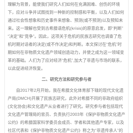
理解为背景，能使我们研究人们如何在充满困难、创伤的环境
下，应对斗争并试图找到一种新的控制感和平衡，以及人们如何
通过社会性想象和历史事件来想象、预测(或不预测)以及预知未
来。这一理解也受到古希腊语危机(krísis)的原意启发，即“判断”
“决定”和“竞争”。因此，这项关于危机的民族志研究也调查了危
机时期对话者的决定(或不作决定)和判断。本文探讨在“危机”时
期如何在非物质文化遗产领域创造动力，并使之成为这一领域变
革的基础。人们为了应对经济“危机”,加大了非遗与市场的联系，
以此促进经济恢复。
二、研究方法和研究参与者
自2017年2月开始，我在希腊文化体育部下辖的现代文化遗
产局(DMCH)开展了民族志研究，此外对希腊不同的非政府组织
(文化协会)和文化遗产从业者进行了研究。研究参与者包括现代
文化遗产管理局的官员、负责执行2003年《保护非物质文化遗产
公约》的希腊国家科学委员会成员、学者和其他遗产专家，以及
社区代表和《保护非物质文化遗产公约》称之为“非遗传承人”的