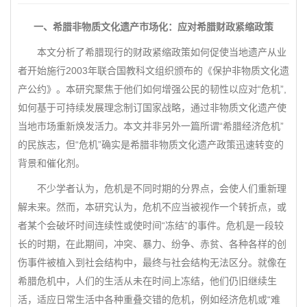
一、希腊非物质文化遗产市场化：应对希腊财政紧缩政策
本文分析了希腊现行的财政紧缩政策如何促使当地遗产从业
者开始施行2003年联合国教科文组织颁布的《保护非物质文化遗
产公约》。本研究聚焦于他们如何增强公民的韧性以应对“危机”,
如何基于可持续发展理念制订国家战略，通过非物质文化遗产使
当地市场重新焕发活力。本文并非另外一篇所谓“希腊经济危机”
的民族志，但“危机”确实是希腊非物质文化遗产政策迅速转变的
背景和催化剂。
不少学者认为，危机是不同时期的分界点，会使人们重新理
解未来。然而，本研究认为，危机不应当被视作一个转折点，或
者某个会破坏时间连续性或使时间“冻结”的事件。危机是一段较
长的时期，在此期间，冲突、暴力、纷争、赤贫、各种各样的创
伤事件被植入到社会结构中，最终与社会结构无法区分。就像在
希腊危机中，人们的生活从未在时间上冻结，他们仍旧继续生
活，适应日常生活中各种重叠交错的危机，例如经济危机或“难