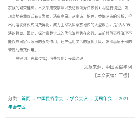
家族的繁荣延绵。本文采用观察法以及访谈法对江苏省 L 村进行调查，发
现当地丧葬仪式名目繁琐、消费高昂。从宴请、护理、香烟消费的分析，得
出村落丧葬仪式消费异化，成为主家巩固家族地位的大型聚会，是“活人”表
演的舞台。因此，探讨丧葬仪式的优化治理势在必行。当前村落丧葬治理不
能仅靠国家和政府的强制作用，还应运用灵活的宣传手段、发挥基层干部的
管理与示范作用。
关键词：
丧葬仪式；消费异化；丧葬治理
文章来源：中国民俗学网
【本文责编：王娜】
分类：
首页
→
中国民俗学会
→
学会会议
→
历届年会
→
2021
年会专区