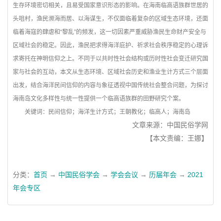
生存环境密切相关，且易受国家意识形态的影响。在海南临高语族群世居的
头咀村，渔民濒海而居、以海谋生，不仅面临着复杂的区域生态环境，还面
临着海寇的肆虐和“黎乱”的频发，这一切因素严重威胁渔民生命财产安全与
区域社会的稳定。因此，渔民把求得海洋庇护、祈求社会秩序稳定的心理诉
求寄托在神明信仰之上。不同于以共时性社会结构或历时性社会变迁研究国
家与社会的互动，本文从生态环境、区域社会历史和渔业生计方式三个层面
出发，结合海洋民间信仰的内容与象征透视中国传统社会整合问题，为探讨
海南岛文化多样性与统一性提供一个临高语族群的田野研究个案。
关键词：
民间信仰；海洋生计方式；王朝教化；临高人；海南岛
文章来源：中国民俗学网
【本文责编：王娜】
分类：
首页
→
中国民俗学会
→
学会会议
→
历届年会
→
2021
年会专区