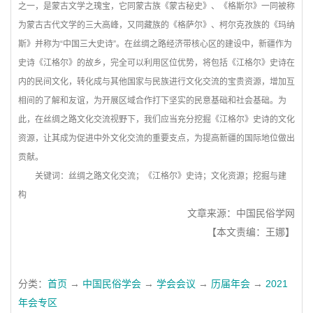
之一，是蒙古文学之瑰宝，它同蒙古族《蒙古秘史》、《格斯尔》一同被称
为蒙古古代文学的三大高峰，又同藏族的《格萨尔》、柯尔克孜族的《玛纳
斯》并称为“中国三大史诗”。在丝绸之路经济带核心区的建设中，新疆作为
史诗《江格尔》的故乡，完全可以利用区位优势，将包括《江格尔》史诗在
内的民间文化，转化成与其他国家与民族进行文化交流的宝贵资源，增加互
相间的了解和友谊，为开展区域合作打下坚实的民意基础和社会基础。为
此，在丝绸之路文化交流视野下，我们应当充分挖掘《江格尔》史诗的文化
资源，让其成为促进中外文化交流的重要支点，为提高新疆的国际地位做出
贡献。
关键词：
丝绸之路文化交流；《江格尔》史诗；文化资源；挖掘与建
构
文章来源：中国民俗学网
【本文责编：王娜】
分类：
首页
→
中国民俗学会
→
学会会议
→
历届年会
→
2021
年会专区