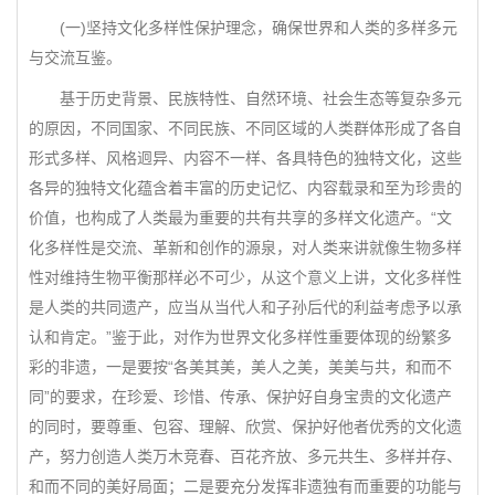
(一)坚持文化多样性保护理念，确保世界和人类的多样多元
与交流互鉴。
基于历史背景、民族特性、自然环境、社会生态等复杂多元
的原因，不同国家、不同民族、不同区域的人类群体形成了各自
形式多样、风格迥异、内容不一样、各具特色的独特文化，这些
各异的独特文化蕴含着丰富的历史记忆、内容载录和至为珍贵的
价值，也构成了人类最为重要的共有共享的多样文化遗产。“文
化多样性是交流、革新和创作的源泉，对人类来讲就像生物多样
性对维持生物平衡那样必不可少，从这个意义上讲，文化多样性
是人类的共同遗产，应当从当代人和子孙后代的利益考虑予以承
认和肯定。”鉴于此，对作为世界文化多样性重要体现的纷繁多
彩的非遗，一是要按“各美其美，美人之美，美美与共，和而不
同”的要求，在珍爱、珍惜、传承、保护好自身宝贵的文化遗产
的同时，要尊重、包容、理解、欣赏、保护好他者优秀的文化遗
产，努力创造人类万木竞春、百花齐放、多元共生、多样并存、
和而不同的美好局面；二是要充分发挥非遗独有而重要的功能与