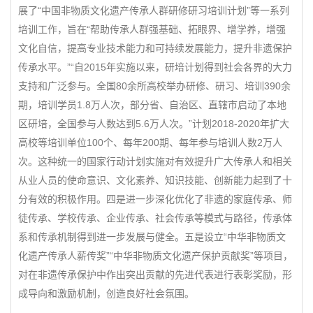
展了“中国非物质文化遗产传承人群研修研习培训计划”等一系列
培训工作，旨在“帮助传承人群强基础、拓眼界、增学养，增强
文化自信，提高专业技术能力和可持续发展能力，提升非遗保护
传承水平。”“自2015年实施以来，研培计划得到社会各界的大力
支持和广泛参与。全国80余所高校举办研修、研习、培训390余
期，培训学员1.8万人次，部分省、自治区、直辖市启动了本地
区研培，全国参与人数达到5.6万人次。”计划2018-2020年扩大
高校等培训单位100个、每年200期、每年参与培训人数2万人
次。这种统一的国家行动计划实施对有效提升广大传承人和相关
从业人员的使命意识、文化素养、知识技能、创新能力起到了十
分有效的积极作用。四是进一步深化优化了非遗的家庭传承、师
徒传承、学校传承、企业传承、社会传承等模式与路径，传承体
系和传承机制得到进一步发展与健全。五是设立“中华非物质文
化遗产传承人薪传奖”“中华非物质文化遗产保护贡献奖”等项目，
对在非遗传承保护中作出突出贡献的先进代表进行表彰奖励，形
成导向和激励机制，创造良好社会氛围。