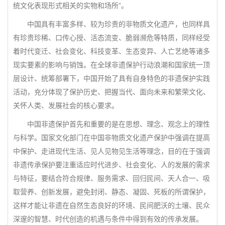
统文化表现形式相关的实物和场所”。
中国具有丰富多样、较为珍贵的非物质文化遗产，也同样具
有珍贵珍稀、口传心授、活态流变、脆弱濒危等特质，同样经受
着时代变迁、社会变化、科技变革、生态变异、人亡艺绝等诸多
现实要素的影响与销蚀。在全球非遗保护行动浪潮和国家统一顶
层设计、统筹部署下，中国开始了具有自身特色的非遗保护实践
活动，充分体现了保护历史、把握当代、面向未来和繁荣文化、
关怀人类、发展社会的核心要求。
中国非遗保护首先和重要的是在思想、理念、观念上的理性
与科学。国家文化部门在中国非物质文化遗产保护中强调在提高
中保护、走进现代生活、见人见物见生活等理念，目的在于强调
非遗传承保护要注重适应时代进步、社会变化、人的发展的需求
与特征，要结合符合规律、服务需求、回归民间、天人合一、吸
取营养、创新发展，避免封闭、静态、凝固、死板的所谓保护，
这样才能让非遗在自然生态良好的环境、民间肥沃的土壤、民众
深邃的智慧、时代创造的机遇与条件中得到有效的传承发展。