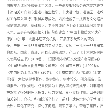
园编排为课间操和美术工艺课，一些高校根据服务需求要求设立
非遗相关方向和专业进行招生教学，非遗进学校、进课堂、进教
材工作深入进行并取得实际成效，培养造就了一批具有文化遗产
保护前沿理论、基础知识、专业技能的博士硕士本科高层次专业
人才。三是在相关高校和科研院所建立了“中国非物质文化遗产
保护中心”等一大批非遗研究机构，开展了系统深入的研究工
作，产出了一批非遗研究的专家学者，立项了一批关于非遗研究
的国际、国家、省部、州县市研究课题，产出了《十大民族民间
文艺集成志书》(318卷)、《国家级非物质文化遗产名录图典》
《中国非物质文化遗产图文藏典》《中国节日志》(共200卷)、
《中国传统工艺全集》(20卷)、《非物质文化遗产概论》(王文
章)等一大批以学术著作、教学教材、学术论文、研究报告、咨
询报告、保护规划、成果获奖为主要内容的研究成果，对非遗保
护发挥了很好的理论指导、智力支撑、专业支持作用。四是政府
相关部门、高校、科研院所举行了一系列非遗传承保护学术研讨
会议，深化了研究，探讨了问题，繁荣了学术，营造了氛围，产