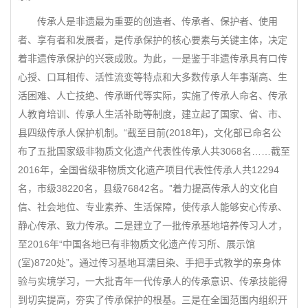
传承人是非遗最为重要的创造者、传承者、保护者、使用
者、享有者和发展者，是传承保护的核心要素与关键主体，决定
着非遗传承保护的兴衰成败。为此，一是鉴于非遗传承具有口传
心授、口耳相传、活性流变等特点和大多数传承人年事渐高、生
活困难、人亡技绝、传承断代等实际，实施了传承人命名、传承
人教育培训、传承人生活补助等制度，建立起了国家、省、市、
县四级传承人保护机制。“截至目前(2018年)，文化部已命名公
布了五批国家级非物质文化遗产代表性传承人共3068名……截至
2016年，全国省级非物质文化遗产项目代表性传承人共12294
名，市级38220名，县级76842名。”着力提高传承人的文化自
信、社会地位、专业素养、生活保障，使传承人能够安心传承、
静心传承、致力传承。二是建立了一批传承基地培养传习人才，
至2016年“中国各地已有非物质文化遗产传习所、展示馆
(室)8720处”。通过传习基地耳濡目染、手把手式教学的亲身体
验与实境学习，一大批青年一代传承人的传承意识、传承技能得
到切实提高，夯实了传承保护的根基。三是在全国范围内组织开