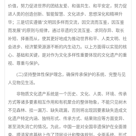
价值，努力促进世界的团结友爱、和谐共生、和平安定，努力促
进人类的创造创新、智能智慧、文化进步、思想深化和精神升
华；三是切实遵循“文明因多样而交流，因交流而互鉴，因互鉴
而发展”的原则与规律，通过非遗的交流互鉴、求同存异、取长
补短、择善而从，使其更好地成为推动世界和平、人类文明、社
会进步、经济繁荣源源不断的内生动力。以上方面得以实现的核
心、基础和关键，是对作为文化多样性重要体现的文化遗产的重
视、尊重与保护。
(二)坚持整体性保护理念，确保传承保护的系统、完整与见
人见物见生活。
非物质文化遗产系统是一个历史、文化、人类、环境、传承
方式等诸多要素相互作用和有机聚合的整体物象，不能只见树木
不见森林、挂一漏万、缺失疏漏，否则将出现因要素缺失造成文
化遗产特定内涵、独特形式、传承方式、结果效应等方面变异、
甚至消失消亡的情况。为此，中国一是对全国非遗保护在全面普
查、摸清家底基础上作了顶层设计和整体规划，全面系统、形式