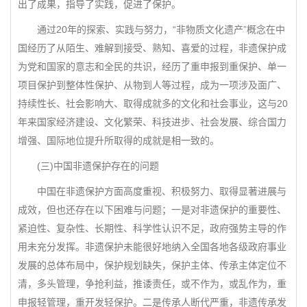
出了成果，指导了实践，促进了保护。
通过20年的探索、实践与努力，“非物质文化遗产”概念在中
国经历了从陌生、难解到接受、熟知、喜爱的过程，非遗保护成
为党和国家的意志和全民的共识，经历了重申报到重保护、单一
项目保护到整体性保护、从物到人等过程，成为一项涉及面广、
持续性长、社会影响大、取得成就多的文化和社会事业，这与20
年来国家经济建设、文化繁荣、科技进步、社会发展、综合国力
增强、国际地位提升所取得的成就是相一致的。
(三)中国非遗保护存在的问题
中国在非遗保护方面高度重视、积极努力、取得显著进展与
成效，但也还存在以下困难与问题；一是对非遗保护的重要性、
紧迫性、复杂性、长期性、科学性认识不足，政府强势主导的作
用未充分发挥。非遗保护未能很好地纳入全国各地各级政府事业
发展的总体布局中，保护规划缺失，保护主体、传承主体定位不
清，多头管理，争抢利益，推诿责任，或不作为，或乱作为，重
申报轻管理，重开发轻保护。二是传承人断代严重，非遗传承发