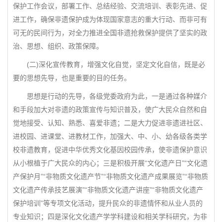
保护工作会议，部署工作、总结经验、交流培训、表彰先进、促
进工作，确保非遗保护成为体现国家意志的重大行动、而非可有
可无的民间行为，对全力推进全国非遗抢救保护提供了坚实的政
治、思想、组织、政策保障。
(二)深化宣传教育，增强文化自觉，坚定文化自信，既是必
要的思想先导，也是重要的目的任务。
思想是行动的先导，各级党委政府为此，一是通过各种媒介
和手段加大对非遗的政策宣传与知识普及，使广大民众自然和自
觉地接受、认知、熟悉、喜爱非遗；二是大力促进非遗进社区、
进校园、进课堂、进教材工作，加强大、中、小、幼各级各类学
校非遗教育，促进中华优秀文化基因校园传承，使非遗保护意识
从小根植于广大民众的内心；三是积极开展“文化遗产日”“文化遗
产保护月”“非物质文化遗产节”“非物质文化遗产成果展览”“非物质
文化遗产传承技艺展演”“非物质文化遗产讲座”“非物质文化遗产
保护培训”等专项文化活动，提升民众的非遗情怀和从业人员的
专业知识；四是深化文化遗产学学科建设和相关学科研究，为非