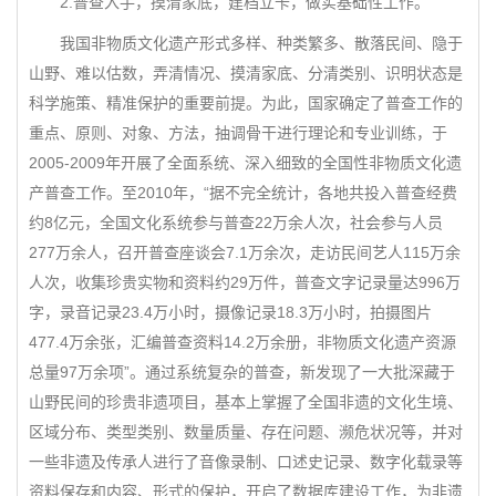
2.普查入手，摸清家底，建档立卡，做实基础性工作。
我国非物质文化遗产形式多样、种类繁多、散落民间、隐于
山野、难以估数，弄清情况、摸清家底、分清类别、识明状态是
科学施策、精准保护的重要前提。为此，国家确定了普查工作的
重点、原则、对象、方法，抽调骨干进行理论和专业训练，于
2005-2009年开展了全面系统、深入细致的全国性非物质文化遗
产普查工作。至2010年，“据不完全统计，各地共投入普查经费
约8亿元，全国文化系统参与普查22万余人次，社会参与人员
277万余人，召开普查座谈会7.1万余次，走访民间艺人115万余
人次，收集珍贵实物和资料约29万件，普查文字记录量达996万
字，录音记录23.4万小时，摄像记录18.3万小时，拍摄图片
477.4万余张，汇编普查资料14.2万余册，非物质文化遗产资源
总量97万余项”。通过系统复杂的普查，新发现了一大批深藏于
山野民间的珍贵非遗项目，基本上掌握了全国非遗的文化生境、
区域分布、类型类别、数量质量、存在问题、濒危状况等，并对
一些非遗及传承人进行了音像录制、口述史记录、数字化载录等
资料保存和内容、形式的保护，开启了数据库建设工作，为非遗