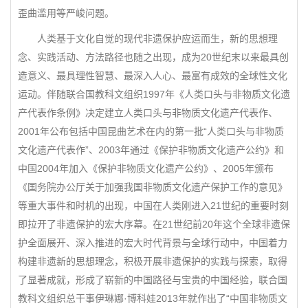
歪曲滥用等严峻问题。
人类基于文化自觉的现代非遗保护应运而生，新的思想理
念、实践活动、方法路径也随之出现，成为20世纪末以来最具创
造意义、最具理性智慧、最深入人心、最富有成效的全球性文化
运动。伴随联合国教科文组织1997年《人类口头与非物质文化遗
产代表作条例》决定建立人类口头与非物质文化遗产代表作、
2001年公布包括中国昆曲艺术在内的第一批“人类口头与非物质
文化遗产代表作”、2003年通过《保护非物质文化遗产公约》和
中国2004年加入《保护非物质文化遗产公约》、2005年颁布
《国务院办公厅关于加强我国非物质文化遗产保护工作的意见》
等重大事件和时机的出现，中国在人类刚进入21世纪的重要时刻
即拉开了非遗保护的宏大序幕。在21世纪前20年这个全球非遗保
护全面展开、深入推进的宏大时代背景与全球行动中，中国着力
构建非遗新的思想理念，积极开展非遗保护的实践与探索，取得
了显著成就，形成了崭新的中国路径与宝贵的中国经验，联合国
教科文组织总干事伊琳娜·博科娃2013年就作出了“中国非物质文