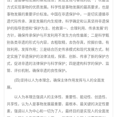
性，遵循事物发展的客观规律，实现主观与客观的统一，以最佳
方式实现事物的优质发展。科学性是事物发展的最高要求，也是
事物发展的重要评价标准。中国在非遗保护中，一是切实遵循非
遗代际传承、演变发展的内生规律，科学确定和认真坚持非遗保
护的指导思想和“保护为主、抢救第一、合理利用、传承发展”的
方针，确保传承保护与开发利用不发生方向性偏差；二是科学甄
别各类非遗的形式与内容，去粗取精，去伪存真，挖掘价值，有
效利用，发挥作用；三是结合历史传承模式和现代发展方式，制
定实施了非遗保护的法律法规，探索、创新、传承了新的保护方
式，促进非遗的法律保护与科学保护；四是建构科学的保护、监
管、评价机制，确保非遗的良性保护。
(四)坚持以人为本理念，确保主体作用发挥与人的全面发
展。
以人为本理念强调人的主体性、重要性、能动性、创造性、
共享性，认为人是事物发展最重要、最根本、最关键的决定性要
素，强调以人为中心和一切为了人，最终目的是实现人的全面发