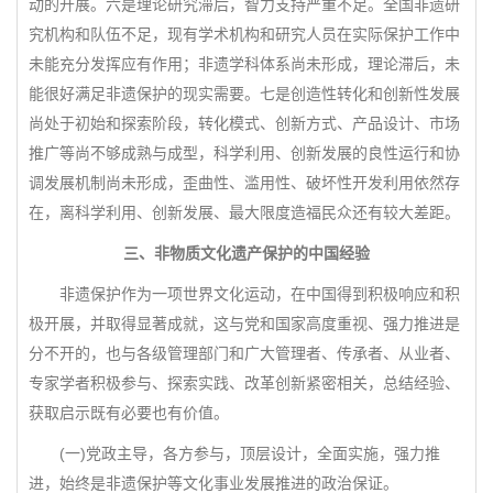
动的开展。六是理论研究滞后，智力支持严重不足。全国非遗研
究机构和队伍不足，现有学术机构和研究人员在实际保护工作中
未能充分发挥应有作用；非遗学科体系尚未形成，理论滞后，未
能很好满足非遗保护的现实需要。七是创造性转化和创新性发展
尚处于初始和探索阶段，转化模式、创新方式、产品设计、市场
推广等尚不够成熟与成型，科学利用、创新发展的良性运行和协
调发展机制尚未形成，歪曲性、滥用性、破坏性开发利用依然存
在，离科学利用、创新发展、最大限度造福民众还有较大差距。
三、非物质文化遗产保护的中国经验
非遗保护作为一项世界文化运动，在中国得到积极响应和积
极开展，并取得显著成就，这与党和国家高度重视、强力推进是
分不开的，也与各级管理部门和广大管理者、传承者、从业者、
专家学者积极参与、探索实践、改革创新紧密相关，总结经验、
获取启示既有必要也有价值。
(一)党政主导，各方参与，顶层设计，全面实施，强力推
进，始终是非遗保护等文化事业发展推进的政治保证。