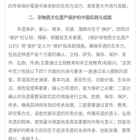
的传承保护渠道中焕发新的生机与活力，发挥更大作用与贡献。
二、非物质文化遗产保护的中国实践与成就
非遗保护，重心、根本、关键、落脚点在于“保护”，因而对
“保护”的认知、理解、把握就至关重要。《保护非物质文化遗产
公约》将“保护”定义为“‘保护'指采取措施，确保非遗的生命力，
包括这种遗产各个方面的确认、立档、研究、保存、保护、宣
传、弘扬、传承(主要通过正规教育和非正规教育)和振兴。”这其
中至少包括以下四个方面的内涵与要求:一是通过深入细致的调
查，弄清其历史渊源、基本内涵、表现形式、功能价值、生存状
况、濒危程度等要素，确认为非遗的，是为保护之必要；二是对
确认的非遗需要采取切实的措施进行立档、抢救、保存、保护、
传承，确保其持续有效的传承发展；三是需要通过宣传、教育、
研究等方式，深度挖掘非遗的珍贵价值，传播非遗的意义，弘扬
非遗的精神，使其最大限度地发挥其重要的作用与意义；四是非
遗保护的根本与目的在于促进非遗的永续传承、创新发展、繁荣
振兴、造福于人。