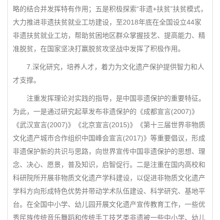
略的结合并发挥特有作用；五是积极探索“非遗+扶贫”扶贫模式，
大力推进非遗扶贫就业工坊建设，至2018年底在全国设立44家
非遗扶贫就业工坊，帮助贫困地区群众掌握技艺、提高能力、精
准脱贫，在国家坚决打赢脱贫攻坚战中发挥了积极作用。
7.深化研究，培养人才，着力为文化遗产保护提供智力和人
才支撑。
注重发挥理论对实践的指导，是中国非遗保护的重要特征。
为此，一是通过研究起草发布非遗保护的《成都宣言(2007)》
《武汉宣言(2007)》《北京宣言(2015)》《第十三届世界非物质
文化遗产城市合作组织中国峰会宣言(2017)》等重要倡议，形成
非遗保护新的共识与思路，向世界宣传中国非遗保护的思想、理
念、决心、愿景，普及知识，启智促行。二是注重在国内高校和
科研院所开展非物质文化遗产学科建设，以促进非物质文化遗产
学科方向形成特色优势并带动学术队伍建设、科学研究、基地平
台。在全国中小学、幼儿园开展文化遗产宣传教育工作，一些优
秀民族传统音乐舞蹈和传统手工技艺类非遗被一些中小学、幼儿