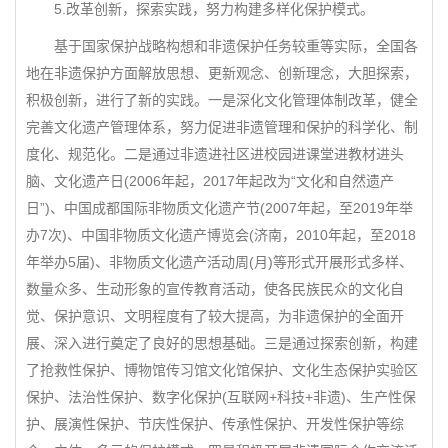
5.改革创新，探索实践，努力构建多样化保护模式。
基于国家保护战略构想和非遗保护任务较重等实际，全国各
地在非遗保护方面解放思想、更新观念、创新理念，大胆探索，
积极创新，进行了新的实践。一是深化文化管理体制改革，健全
完善文化遗产管理体系，努力促进非遗管理和保护的科学化、制
度化、规范化。二是通过非遗进社区进校园进课堂进教材进头
脑、文化遗产日(2006年起，2017年起改为“文化和自然遗产
日”)、中国成都国际非物质文化遗产节(2007年起，至2019年举
办7次)、中国非物质文化遗产博览会(济南，2010年起，至2018
年举办5届)、非物质文化遗产活动周(月)等形式开展形式多样、
数量众多、生动形象的宣传教育活动，使各民族民众的文化自
觉、保护意识、文明程度有了较大提高，为非遗保护的全面开
展、深入进行奠定了良好的思想基础。三是通过探索创新，构建
了抢救性保护、博物馆传习馆文化馆保护、文化生态保护实验区
保护、法治性保护、数字化保护(互联网+科技+非遗)、生产性保
护、展演性保护、节庆性保护、传承性保护、开发性保护等综