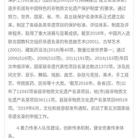
保护工作的意见》(国办发[2005]18号)明确提出“建立名录体系，
逐步形成有中国特色的非物质文化遗产保护制度”的要求。通过
努力，世界、国家、省、市、县五级保护名录体系正式建立起
来，制定了各级各类非遗项目的保护标准、评估体系、制度及评
审程序，取得了重大进展与显著成绩。截至2018年，中国共入选
联合国教科文组织非遗名录的有昆曲艺术(2001)、古琴艺术
(2002)、藏医药浴法(2018)等40项，数量位居世界第一；通过
2006(518项)、2008(510项)、2011(191项)、2014(153项)年四
次申报评审，国家级非遗代表性项目名录总数达1372项，涉及民
间文学、音乐、舞蹈、戏剧、曲艺、杂技与竞技、美术、手工技
艺、传统医药、民俗等十大类。“截至2016年，各省(区、市)公
布了11042项省级非物质文化遗产名录项目，地(市)级非物质文
化遗产名录项目36111项，县级非物质文化遗产名录项目88518
项。”2019年6月，文化和旅游部发布通知，启动了第五次国家级
非遗名录的申报工作。
4.着力传承人队伍建设，创新传承机制，健全完善传承体
系。