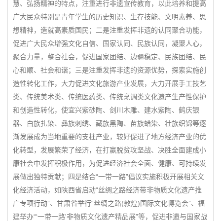
慧、弘扬精神的特点，注重进行非遗宣传教育，以此培养和提高
广大民众特别是青年学生的历史知识、生存技能、文明素养、思
想精神，造就高素质国民；二是注重发挥非遗的认同聚合功能，
促进广大民众增强文化自信、国家认同、民族认同，凝聚人心，
聚合力量，整合社会，促进国家团结、边疆稳定、民族团结、民
心和顺、社会和谐；三是注重发挥非遗的资源优势，探索实施创
造性转化工作，大力促进文化旅游产业发展，大力开展手工技艺
类、传统美术类、传统医药类、传统烹调类文化遗产生产性保护
和创造性转化，使宜兴紫砂陶、剑川木雕、建水紫陶、鹤庆银
器、白族扎染、彝族刺绣、藏族黑陶、苗族蜡染、壮族织锦等逐
渐发展成为当地重要的支柱产业，较好促进了地方经济产业的优
化转型，发展繁荣了经济，在打赢脱贫攻坚战、决胜全面建成小
康社会中发挥积极作用，为促进经济社会全面、健康、可持续发
展做出独特贡献；四是结合“一带一路”倡议实施积极开展相关文
化经济活动，如陕西省启动“丝绸之路经济带非物质文化遗产推
广专项行动”、甘肃省举行“丝绸之路(敦煌)国际文化博览会”、福
建举办“‘一带一路'非物质文化遗产精品展”等，促进非遗与国家战