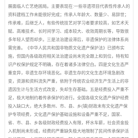
展面临人亡艺绝困局。主要表现在:一些非遗项目代表性传承人的
资料建档工作未能很好完成；传承人年龄大、数量少、易辞世；
传承难，后继乏人，有些传统技艺对学习者要求较高，如艺术天
赋、高难技术、长时间学习、成本较大、收效周期长等，导致很
多年轻人望而却步。三是法治建设滞后，非遗保护的法律体系尚
需完善。《中华人民共和国非物质文化遗产保护法》已颁布实
施，但国内各级政府相关法治建设尚未完全跟上和到位，特有知
识产权保护规定不明确，存在着诸多法律空白。四是文化生态严
重变异，非遗生存环境恶化。非遗生存的文化生态环境急剧改
变，资源和资料流失严重，依附于传统农业经济生产生活上的非
遗因生计与生活方式改变，失却生存基础。五是经费投入严重不
足，极大地制约着传承保护的进行。全国各级文化遗产保护经费
投入缺口大，绝大多数州、市、县、乡(镇)财政未有文化遗产保
护专项经费，文化遗产保护基础设施和设备严重不足，国家、
省、市、县、乡各级财政经费投入有限，杯水车薪，社会资金投
入机制尚未形成，经费的严重缺失极大地限制了民间传承保护活