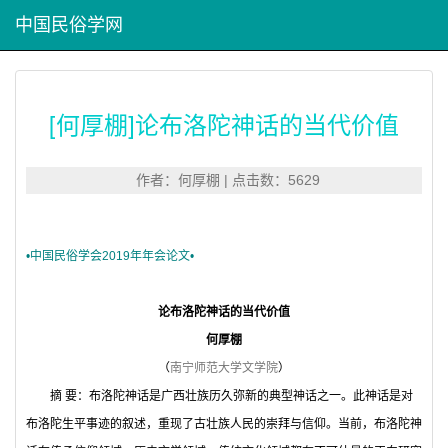
中国民俗学网
[何厚棚]论布洛陀神话的当代价值
作者：何厚棚 | 点击数：5629
•
中国民俗学会
2019年年会论文•
论布洛陀神话的当代价值
何厚棚
（
南宁师范大学文学院
）
摘 要：布洛陀神话是广西壮族历久弥新的典型神话之一。此神话是对
布洛陀生平事迹的叙述，重现了古壮族人民的崇拜与信仰。当前，布洛陀神