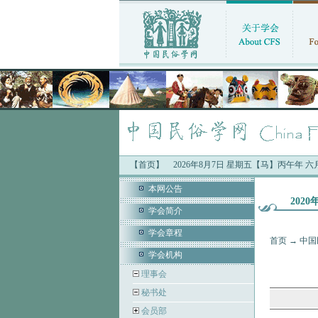
【首页】
2026年8月7日 星期五【马】丙午年 
本网公告
202
学会简介
学会章程
首页
→
中国
学会机构
理事会
秘书处
会员部