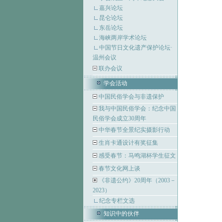
嘉兴论坛
昆仑论坛
东岳论坛
海峡两岸学术论坛
中国节日文化遗产保护论坛·
温州会议
联办会议
学会活动
中国民俗学会与非遗保护
我与中国民俗学会：纪念中国
民俗学会成立30周年
中华春节全景纪实摄影行动
生肖卡通设计有奖征集
感受春节：马鸣湖杯学生征文
春节文化网上谈
《非遗公约》20周年（2003－
2023）
纪念专栏文选
知识中的伙伴