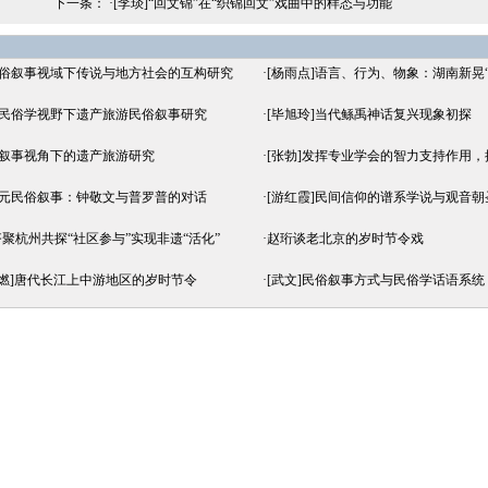
下一条： ·
[李琰]“回文锦”在“织锦回文”戏曲中的样态与功能
民俗叙事视域下传说与地方社会的互构研究
·
[杨雨点]语言、行为、物象：湖南新晃
游民俗学视野下遗产旅游民俗叙事研究
·
[毕旭玲]当代鲧禹神话复兴现象初探
俗叙事视角下的遗产旅游研究
·
[张勃]发挥专业学会的智力支持作用
多元民俗叙事：钟敬文与普罗普的对话
·
[游红霞]民间信仰的谱系学说与观音朝
聚杭州共探“社区参与”实现非遗“活化”
·
赵珩谈老北京的岁时节令戏
熊燃]唐代长江上中游地区的岁时节令
·
[武文]民俗叙事方式与民俗学话语系统