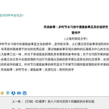
会
2020年年会论文•
民俗叙事：岁时节令习俗中避瘟叙事及其价值研究
雷伟平
（上海外国语大学）
：岁时节令习俗中的避瘟叙事是文化的精华，是华彩乐章。人们通过语言叙事讲述民间
，传承面对困难勇于担当的优秀品质；通过物象叙事呈现出独特的以避瘟为中心的文化
三大叙事三位一体，对当下讲述瘟疫的预防具有重要的参考价值；关于古代医学家的叙
一步建立自古至今在瘟疫预防与治疗方面做出贡献的医学家以及医生的纪念谱系，在清
医药民俗学的建立。针对节日避瘟叙事的研究是当下开展节日期间瘟疫预防的学术基础
：
民俗叙事；岁时节令；避瘟叙事；先贤纪念；医药民俗学
上一条： ·
[兰锦]《红楼梦》前八十回与后四十回楹联的分析比较