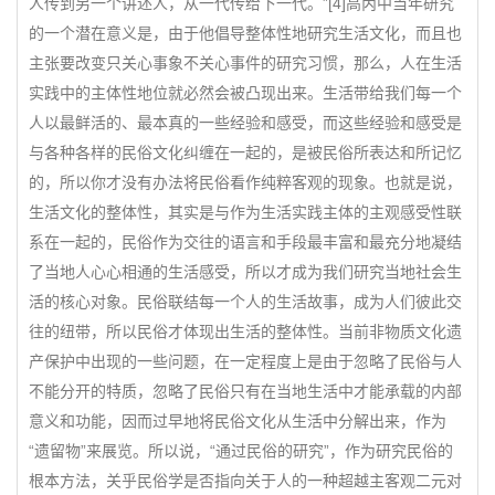
人传到另一个讲述人，从一代传给下一代。”[4]高丙中当年研究
的一个潜在意义是，由于他倡导整体性地研究生活文化，而且也
主张要改变只关心事象不关心事件的研究习惯，那么，人在生活
实践中的主体性地位就必然会被凸现出来。生活带给我们每一个
人以最鲜活的、最本真的一些经验和感受，而这些经验和感受是
与各种各样的民俗文化纠缠在一起的，是被民俗所表达和所记忆
的，所以你才没有办法将民俗看作纯粹客观的现象。也就是说，
生活文化的整体性，其实是与作为生活实践主体的主观感受性联
系在一起的，民俗作为交往的语言和手段最丰富和最充分地凝结
了当地人心心相通的生活感受，所以才成为我们研究当地社会生
活的核心对象。民俗联结每一个人的生活故事，成为人们彼此交
往的纽带，所以民俗才体现出生活的整体性。当前非物质文化遗
产保护中出现的一些问题，在一定程度上是由于忽略了民俗与人
不能分开的特质，忽略了民俗只有在当地生活中才能承载的内部
意义和功能，因而过早地将民俗文化从生活中分解出来，作为
“遗留物”来展览。所以说，“通过民俗的研究”，作为研究民俗的
根本方法，关乎民俗学是否指向关于人的一种超越主客观二元对