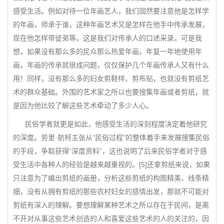
感受生活。例如对待一位年画艺人，我们固然要注意他是怎样学
的年画，师承于谁，这种年画艺术又是怎样在他手中传承发展，
现在他怎样带徒弟等。这是我们对传承人的口述采录。可是我
想，如果没有那么多的民众那么热爱年画，年复一年地使用年
画，年画的传承就很成问题，仅仅保护几个年画传承人又有什么
用！同样，没有那么多的妇女剪鞋样、剪布贴，也就没有剪纸艺
术的群众基础。外围的艺术家之所以也要搜集年画或者剪纸，就
是因为他比较了解这些艺术牵动了多少人心。
民俗学者就更是如此，他感受生活的深刻程度决定着他研究
的深度。劳里·航柯主张从“民俗过程”的整体着手来发展搜集民俗
的手段，争取获得“深度资料”，这也说明了后来民俗学者对于感
受生活中各种人的经验是越来越重视的。[5]还拿剪纸来说，如果
只注意为了编出剪纸的画册，分析这些剪纸的构图精美、线条精
细，没有从拥有剪纸的那些农村妇女的感情出发，那就不可能对
剪纸有深入的理解。要想理解某种艺术之所以存在于民间，是离
不开对从事这些艺术创造的人和喜爱这些艺术的人的关注的，因