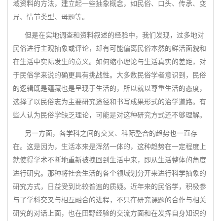
域资料的方法，建立起一些抽象概念，如民俗、口头、传承、变
异、情节类型、母题等。
但是在实地调查和资料叙述的经验中，我们发现，过多地对
民俗进行主观抽象或评论，却有可能偏离民俗本然的鲜活面貌和
在生活中实际发生的意义。如何缩小理论与生活真实的差距，对
于民俗学来说的确更具有挑战性。大多数民俗学者意识到，民俗
的逻辑既是蕴藏也是呈现于生活的，所以就以尊重生活的态度，
选择了以民俗志为主要研究途径和书写成果形式的治学道路。有
些人认为民俗学缺乏理论，可能是对这种研究方式还不够理解。
另一方面，各学科之间的交叉、科际整合的趋势也一直存
在。这是因为，生活本来是浑然一体的，这种趋势在一定程度上
就使得学术不断地重新被拽回到生活中来，即从生活整体的角度
进行研究。那种将社会生活的各个领域划分开来进行科学抽象的
研究方式，日益受到比较普遍的质疑。近年来的民俗学，积极参
与了学科交叉与相互融合的进程，不只在研究课题的合作与相关
研究的对话上面，也在田野经验的交流方面和在发挥自身知识的