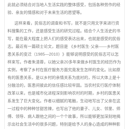
此就必须结合对当地人生活实践的整体感受，包括各种劳作的经
验、亲友的情感和对于未来生活的愿望等。
这样来看，民俗志的调查和书写，就不是只用文字来进行资
料搜集的工作，还是感受生活的研究过程。结合个人生活史的书
写，能在最大程度上把人们的感受表达出来，也就是感受的民俗
志。最近有一篇硕士论文，题目是 《乡村医生·父亲——乡村医
患关系的变迁（1985—2010）》能够说明感受的民俗志可以怎
样来写。作者朱清蓉，以她父亲20多年来做乡村医生的经历作为
实例，考察了乡村在医疗服务方面究竟发生怎样的变化。比如原
有的医患关系，是以乡村的亲情关系为底衬的，所以大体上是十
分融洽的，医患间彼此的信任感比较牢固。当农村实行医疗体制
改革以来，也是城市化进程深刻影响农村的时期，乡村的医患关
系发生了巨大变化。作者以细腻的笔触，生动地写出了父亲在这
一过程中的种种甘甜苦辣，也写出了他的妻子、儿女、邻里、师
傅、领导、病人跟他之间的一个个故事，所以能够更加深刻地揭
示出社会生活中的很多问题，特别是给予人的身心造成的种种影