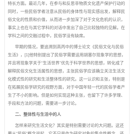
特长方面。最近几年，在参与和反思非物质文化遗产保护行动的
同时，一些民俗学者注意从民俗的身体性与现实感出发，解释民
俗文化的性质和价值，从而进一步加深了对于文化危机的认识，
事实上也在与其它学科的对话中发出了自己比较独特的见解。在
学科之间的交融过程中，民俗学没有缺席。
早期的情况，要追溯到高丙中的博士论文《民俗文化与民俗
生活》，[1]他特别提出了民俗学需要运用胡塞尔现象学的思想，
并且将现象学关于“生活世界”优先于科学世界的思想，转化成了
解释民俗文化生活属性的思想，主张民俗学应该确立关注生活文
化模式性的研究和生活整体性的研究。这一认识和主张，特别是
在拓展民俗学研究的视野方面，对于中国年轻一代的民俗学者产
生了不小的影响。但是如何实现这种主张，也留下了许多学理、
手段和方法的问题，需要进一步讨论。
二、整体性与生活中的人
怎样来研究生活文化？其实是特别需要讨论的大问题。这还
要从“民俗”概念说起，它不只是作为研究对象的集合性概念，还