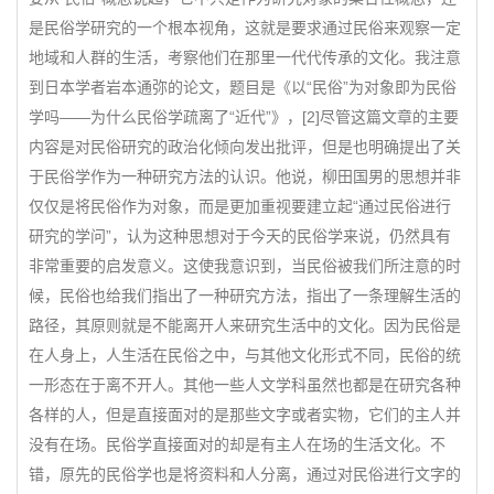
是民俗学研究的一个根本视角，这就是要求通过民俗来观察一定
地域和人群的生活，考察他们在那里一代代传承的文化。我注意
到日本学者岩本通弥的论文，题目是《以“民俗”为对象即为民俗
学吗——为什么民俗学疏离了“近代”》，[2]尽管这篇文章的主要
内容是对民俗研究的政治化倾向发出批评，但是也明确提出了关
于民俗学作为一种研究方法的认识。他说，柳田国男的思想并非
仅仅是将民俗作为对象，而是更加重视要建立起“通过民俗进行
研究的学问”，认为这种思想对于今天的民俗学来说，仍然具有
非常重要的启发意义。这使我意识到，当民俗被我们所注意的时
候，民俗也给我们指出了一种研究方法，指出了一条理解生活的
路径，其原则就是不能离开人来研究生活中的文化。因为民俗是
在人身上，人生活在民俗之中，与其他文化形式不同，民俗的统
一形态在于离不开人。其他一些人文学科虽然也都是在研究各种
各样的人，但是直接面对的是那些文字或者实物，它们的主人并
没有在场。民俗学直接面对的却是有主人在场的生活文化。不
错，原先的民俗学也是将资料和人分离，通过对民俗进行文字的