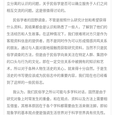
立分离的认识的问题，关乎民俗学是否可以确立服务于人们之间
相互交流的问题。这是很值得讨论的。
民俗学者的田野调查，不管是按照什么研究计划和希望获得
什么资料，其结果都会是认识和熟悉了一些人，了解到了他们的
生活经历和人生故事。在这种情况下，我们很难将对方只是作为
客观资料信息的提供者，而不是同时作为可以形成情感共鸣关系
的朋友。通过与人面对面地接触而获取研究资料，当然不只是民
俗学调查的方法，但是由于民俗学向来关注在特定人群、集团中
的口头与行为的文化，即在一定交往关系中被拥有的知识和艺
术，所以对于各种人物生活史的关心，就来得十分自然。于是生
活史的书写便应该成为民俗志中的重要内容，我们现在也已经看
到了这样的一些民俗志。
我认为，我们民俗学之所以可能与多学科对话，固然是由于
研究对象上时常发生的重叠，和在观点、资料以及方法上需要相
互借鉴，其根本原因在于各个学科都需要由生活来做注脚，即如
现象学的基本观点便是强调生活世界对于科学世界具有优先性。