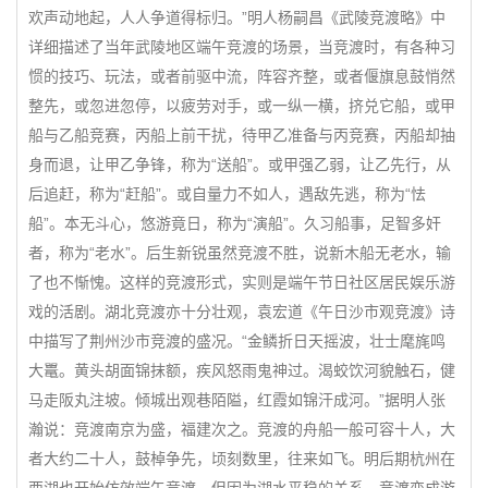
欢声动地起，人人争道得标归。”明人杨嗣昌《武陵竞渡略》中
详细描述了当年武陵地区端午竞渡的场景，当竞渡时，有各种习
惯的技巧、玩法，或者前驱中流，阵容齐整，或者偃旗息鼓悄然
整先，或忽进忽停，以疲劳对手，或一纵一横，挤兑它船，或甲
船与乙船竞赛，丙船上前干扰，待甲乙准备与丙竞赛，丙船却抽
身而退，让甲乙争锋，称为“送船”。或甲强乙弱，让乙先行，从
后追赶，称为“赶船”。或自量力不如人，遇敌先逃，称为“怯
船”。本无斗心，悠游竟日，称为“演船”。久习船事，足智多奸
者，称为“老水”。后生新锐虽然竞渡不胜，说新木船无老水，输
了也不惭愧。这样的竞渡形式，实则是端午节日社区居民娱乐游
戏的活剧。湖北竞渡亦十分壮观，袁宏道《午日沙市观竞渡》诗
中描写了荆州沙市竞渡的盛况。“金鳞折日天摇波，壮士麾旄鸣
大鼍。黄头胡面锦抹额，疾风怒雨鬼神过。渴蛟饮河貌触石，健
马走阪丸注坡。倾城出观巷陌隘，红霞如锦汗成河。”据明人张
瀚说：竞渡南京为盛，福建次之。竞渡的舟船一般可容十人，大
者大约二十人，鼓棹争先，顷刻数里，往来如飞。明后期杭州在