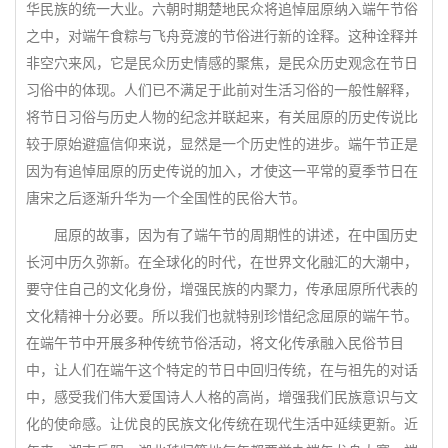
华民族的统一大业。六朝时期楚地民众将追悼屈原纳入端午节俗
之中，对端午食粽与飞舟竞渡的节俗进行新的诠释。这种诠释并
非空穴来风，它是民众历史情感的聚焦，是民众历史观念在节日
习俗中的体现。人们已不满足于此前对生活习俗的一般性解释，
将节日习俗与历史人物的纪念并联起来，有关屈原的历史传说比
较于原始避瘟信仰来说，显然是一个历史性的进步。端午节正是
因为有追悼屈原的历史传说的加入，才使这一平常的夏季节日在
唐宋之后逐渐升华为一个全国性的民俗大节。
屈原的故事，因为有了端午节的周期性的讲述，在中国历史
长河中历久弥新。在全球化的时代，在世界文化融汇的大潮中，
要守住自己的文化身份，增强民族的内聚力，传承屈原所代表的
文化精神十分必要。所以我们也就特别珍惜纪念屈原的端午节。
在端午节中开展多种传统节俗活动，将文化传承融入民俗节目
中，让人们在端午这个特定的节日中回归传统，在与祖先的对话
中，感受我们伟大爱国诗人人格的高尚，增强我们民族意识与文
化的使命感。让优良的民族文化传统在现代生活中延续更新。近