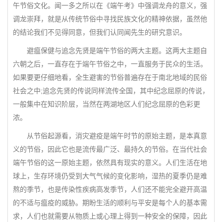
午节俗文化。闻一多之所以在《端午考》中强调龙舟的意义，强
调龙崇拜，就是从传统节俗中寻找民族文化的精神依据，虽然他
的结论我们不见得同意，但我们认同闻先生的研究意识。
避瘟保健与追念先贤是端午节俗的两大主题。这两大主题自
六朝之后，一直存在于端午节俗之中，一直服务于民众的生活。
如果要更仔细地看，全生避害的节俗普遍存在于南北地域的民俗
社会之中;追念先贤的传说同样流传全国，其中纪念屈原的传说，
一般集中在知识阶层，当然在两湖地区人们纪念屈原的色彩更
浓。
从节俗起源看，消灾避疫是端午时节的原始主题，是本真意
义的节俗，因此它也是流传最广泛、最持久的节俗。在当代社会
端午节俗的这一原始主题，依然具有现实的意义。人们生活在地
球上，生存环境仍受到大气气候的变化影响，湿热的夏季仍是难
熬的季节，也是传染性疾病高发季节，人们还不能完全避开高温
的不适与瘟疫的威胁。期盼生活的顺利与平安是每个人的基本需
求，人们也就需要从物质上或心理上得到一种安全的保障，因此