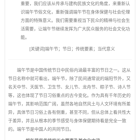
重要，我们应该从传承与建构民族文化的角度，来重新认
识端午节俗文化，重新强调端午节在身体保健与社会伦理
方面的特殊意义。我们需要重视当下民众的精神与社会生
活需要，让端午节继续发挥为广大民众服务的社会文化功
能。
[关键词]端午节；节日；传统要素；当代意义
端午节是中国传统节日中民俗内涵最丰富的节日之一。这从
节日名称中就可看出，端午节，除了民间通常说的端阳节外，又
名天中节、天医节、卫生节、女儿节、龙舟节、粽子节、诗人节
等，这也体现了节日习俗重点的古今变化。作为具有千年历史的
端午节，其影响范围广阔，虽然各地自然风土与人文环境有所差
异，具体节日习俗上各有侧重，甚至不同，但从总体上看共性大
于差异，并且从根本的季节感受与身体保健期待看是完全一致
的。端午节是中国人的共同节日。