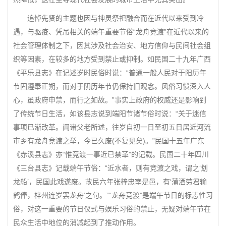
追悼先贤的主题也因与神灵祭祀融合而在近代以来受到冷
遇，与驱疫、凭吊相关的端午重要节俗“龙舟竞渡”在近代以来的
社会管理体制之下，因其涉及社会治安、地方信仰与民间社会组
织等因素，在较多的地方受到禁止或抑制。如民国二十九年广西
《平乐县志》在记述岁时民俗时说：“普通一般人民对于阳历年
节固遵奉正朔，而对于阴历年节仍保持旧观念。风俗习惯深入人
心，虽政府申禁，而行之如故。”事实上政府的权威还是影响到
了传统节日生活，如该县志说到端阳节诸节俗时说：“关于迷信
事项已渐改革。闻诸父老所述，往岁自初一日至初五日居近河流
市乡有龙舟竞渡之举，今已久废(不复见矣)。”民国十五年广东
《赤溪县志》亦“惟竞渡一事近已禁革”的记载。民国二十年四川
《三台县志》记载端午节俗：“近水者，则有竞渡之戏，谓之‘划
龙船’，民国此戏遂废。故民六年张梓忠宰是邑，有‘蒲酒劳君输
鹤俸，梓州连岁罢龙舟’之句。”“龙舟竞渡”是端午节日的标志性习
俗，对这一重要的节日仪式与娱乐习俗的禁止，无疑对端午节在
民众生活中地位的消减起到了推动作用。