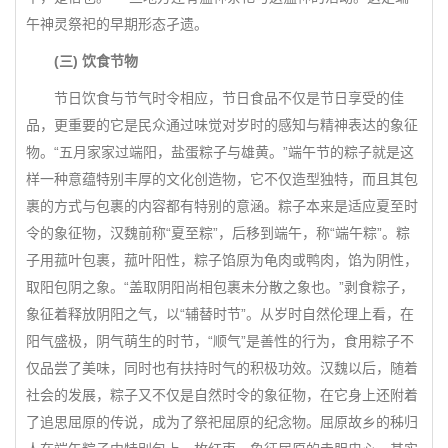
午神灵祭祀的早期形态孑遗。
(三) 饮食节物
节日饮食与节气时令相应，节日食品不仅是节日享受的佳
品，更重要的它是民众通过味觉对岁时的感知与精神表达的象征
物。“五月家家过端阳，盐蛋粽子与雄黄。”端午节的粽子就是这
样一种意蕴特别丰厚的文化创造物，它不仅造型独特，而且其包
裹的方式与包裹的内容都有特别的意涵。粽子本来是适应夏至时
令的象征物，汉魏前称“夏至粽”，后移到端午，称“端午粽”。粽
子用菰叶包裹，菰叶阳性，粽子馅原为龟肉或鸭肉，馅为阴性，
取阳包阴之象。“盖取阴阳尚相包裹未分散之象也。”剥食粽子，
象征着释放阴阳之气，以“辅替时节”。从岁时自然伦理上看，在
阳气盛极，阴气萌生的时节，“顺气”是善性的行为，食用粽子不
仅品尝了美味，同时也有扶持时气的积极功效。汉魏以后，随着
社会的发展，粽子又不仅是自然时令的象征物，在它身上还附着
了追思屈原的传说，成为了祭祀屈原的纪念物。屈原故乡的秭归