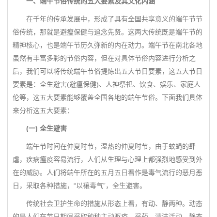
一、端午节俗传统的五大要素及其文化内涵
在千年的传承发展中，形成了具有全国共享意义的端午节节
俗传统，那就是避瘟保健与追念先贤。这两大传统既是端午节的
精神核心，也是端午节历久弥新的内在动力。端午节在南北各地
虽然有丰富多彩的节俗内容，但在对具体节俗内容进行分析之
后，我们可以将传统端午节俗提炼出五大节日要素，这五大节日
要素是：全生避害(避瘟保健)、人神祭祀、饮食、娱乐、家庭人
伦等，这五大要素能够覆盖全国各地的端午节俗。下面我们具体
来分析这五大要素：
(一) 全生避害
端午节时间在仲夏时节，湿热的仲夏时节，由于蚊蝇的肆
虐，疾病瘟疫容易流行，人们从生理与心理上都强烈地感受到外
在的威胁。人们将端午所在的五月五日看作是毒气流行的恶月恶
日，采取各种措施，“以禳毒气”，全生避害。
传统社会卫护生命的措施从形态上看，有动、静两种。动态
的是人们在节日期间采取种种主动驱疫、采药、清洁活动，静态