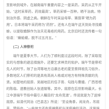
至影响到域外，在越南端午重要内容之一是采药，采药从正午开
始，“这时采草药，药效最高”。草药采够一百种，晒干治病，特
别治外感、阴虚之病。朝鲜在午时采益母草、狶蔹草“晒为药
用”。日本将端午采药称为“药狩”。还有人在端午这天到处寻找蟾
蜍，以提取蟾酥作为治天花毒疮的用药。北京旧时还流传着一句
俗语：“癞蛤蟆，脱不过五月五。”
(二) 人神祭祀
端午是夏季大节，人们为了顺利度过这段时间，除了采取现
实的与想象的避忌措施外，还要乞求神灵的佑护。端午节是祭祀
先人的时节，除了台湾等地方沿袭古老的夏至祭拜祖先习俗外，
多数地区人们祭祀的是具有高尚人格或对地方有特殊贡献的先
贤。如楚地的屈原、吴越地区的伍子胥、勾践与曹娥、广西苍梧
的陈临、道教创始人张道陵等。其中，屈原在后世影响最大，长
江中游端午节俗中最引人瞩目的“龙舟竞渡”，传说就是为了追悼
屈原。如清代同治《巴县志》所说：“至设角黍，闹龙舟，吊屈
平，楚俗也。”一些地方还有瘟神祭祀与送瘟神的活动。这是端