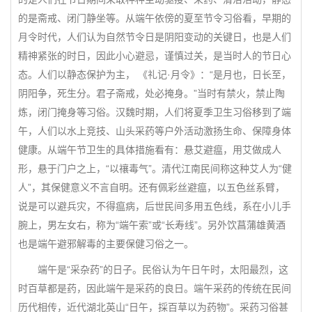
的是斋戒、闭门静坐等。从端午依傍的夏至节令习俗看，早期的
月令时代，人们认为自然节令日是阴阳变动的关键日，也是人们
精神紧张的时日，因此小心避忌，谨慎过关，是当时人的节日心
态。人们以静态保护为主， 《礼记·月令》：“是月也，日长至，
阴阳争，死生分。君子斋戒，处必掩身。”当时有禁火，禁止陶
炼，闭门掩身等习俗。汉魏时期，人们将夏季卫生习俗移到了端
午，人们以水上竞技、山头采药等户外活动激扬生命、保障身体
健康。从端午节卫生的具体措施看有：悬艾避瘟，用艾做成人
形，悬于门户之上，“以禳毒气”。清代江南民间称这种艾人为“健
人”，其保健意义不言自明。还有佩彩丝避瘟，以五色丝系臂，
说是可以避兵灾，不得瘟病，后世民间多用五色线，系在小儿手
腕上，男左女右，称为“端午索”或“长寿线”。另外饮菖蒲雄黄酒
也是端午避邪解毒的主要保健习俗之一。
端午是“采杂药”的日子。民俗认为午日午时，太阳最烈，这
时百草都是药，因此端午是采药的良日。端午采药的传统在民间
历代相传，近代湖北英山“日午，採百草以为药物”。采药习俗甚