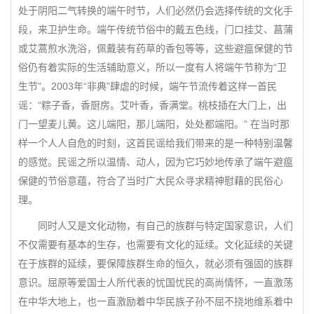
处于阴阳二气转换的端午时节，人们必然仍会选择传统的文化手
段，来卫护生命。端午传统节俗中的戴五色线，门口挂艾、菖蒲
或艾蒿煎水洗浴，佩戴装有药草的香包等等，这些避瘟保健的节
俗仍有着实际的生活辅助意义，所以一度有人将端午节称为“卫
生节”。2003年“非典”肆虐的时候，端午节流传着这样一首民
谣：“粽子香，香厨房。艾叶香，香满堂。桃枝插在大门上，出
门一望麦儿黄。这儿端阳，那儿端阳，处处都端阳。” 在当时那
样一个人人自危的时刻，这首民谣给我们带来的是一种特别温馨
的感觉。民谣之所以温情、动人，因为它巧妙地传承了端午避瘟
保健的节俗意蕴，符合了当时广大民众寻求精神慰藉的民俗心
理。
同时人又是文化动物，有自己的族群与特定国家意识，人们
不仅需要有基本的生存，也需要有文化的延续。文化延续的关键
在于族群的延续，要保障族群生命的恒久，就必须有强固的族群
意识。屈原等爱国士人所代表的忧国忧民的高尚情怀，一直激荡
在中华大地上，也一直激励着中华民族子孙不屈不挠地维系着中