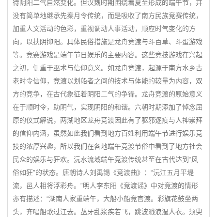
待阴阳二气自然变化。但汉魏时期围绕着夏至形成的端午节，并
没有简单地继承先秦月令传统，而是吸收了南方民族竞赛传统，
加重人文活动的色彩，重视调动人事活动，顺应时气变化的方
向，以扶阴抑阳。具体民俗措施是龙舟竞渡与斗百草、斗蛋游戏
等。竞赛游戏是端午节日娱乐的主要内容。这些竞技游戏在兴起
之初，侧重于巫术与信仰意义。如龙舟竞渡，起源于南方水乡古
老时令信仰，竞渡以划船者之间的技术与体能的较量为内容，双
方的竞争，在古代象征着阴阳二气的争锋。龙舟竞渡的原始意义
在于顺时令，助阴气，实现阴阳的和谐。六朝时期添加了悼念屈
原的仪式解说，两湖地区龙舟竞渡因此有了驱邪逐疫与人神崇拜
的信仰内涵，虽然如此我们看到地方百姓利用端午节进行娱乐竞
技的浓厚兴趣，所以我们在各地端午竞渡节俗中看到了地方社会
民众的娱乐与狂欢。沅水流域端午竞渡传统甚至在古代达到“风
俗如狂”的状态。唐朝诗人刘禹锡《竞渡曲》：“沅江五月平堤
流，邑人相将浮彩舟。”明人李东阳《竞渡谣》中对竞渡的情形
亦有描述：“湖南人家重端午，大船小船竞官渡。彩旗花鼓坐两
头，齐唱船歌过江去。丛牙乱浆疾若飞，跳波溅浪湿人衣。须臾