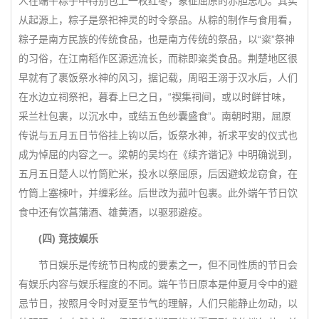
人在端午粽子中特别包上一枚红枣，象征屈原的赤胆忠心。其实
从起源上，粽子是祭祀神灵的时令祭品。从粽的制作与食用看，
粽子是南方民族的传统食品，也是南方传统的祭品，以“粢”祭神
的习俗，在江南稻作区源远流长，而粽即粢类食品。荆楚地区很
早就有了裹饭祭水神的风习，据记载，周昭王溺于汉水后，人们
在水边立祠祭祀，暮春上巳之日，“禊集祠间，或以时鲜甘味，
采兰杜包裹，以沉水中，或结五色纱囊盛食”。南朝时期，屈原
传说与五月五日节俗挂上钩以后，饭祭水神，祈求平安的仪式也
成为悼屈的内容之一。梁朝的吴均在《续齐谐记》中明确说到，
五月五日楚人以竹筒贮米，投水以祭屈原，后因避蛟龙窃食，在
竹筒上塞楝叶，并缠彩丝。后世改为菰叶包裹。此外端午节日饮
食中还有饮菖蒲酒、雄黄酒，以驱邪避疫。
(四) 竞技娱乐
节日娱乐是传统节日构成的要素之一，但不同性质的节日会
有娱乐内容与娱乐程度的不同。端午节日原本是仲夏月令中的避
忌节日，按照月令时对夏至节气的理解，人们只能静止勿动，以