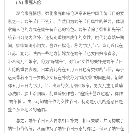
(五) 家庭人伦
聚合家庭情感，强化家庭血缘伦理意识是中国传统节日的要
素之一，端午节自不例外。当然因为端午节日属性的差异，体现
家庭人伦的方式在端午有自己的特色。端午节除了祭祀祖先等传
统节日习见内容外，还特别重视未成年的女性，明代北京端午期
间，家家妍饰小闺女，簪以石榴花，称为“女儿节”。直到近代在
江苏、湖北、陕西一些地方新嫁女在端午节也要回娘家省亲，且
带着幼儿回娘家，称为“躲端午”。对年轻女性的关怀是端午节日
人伦的重要表现。日本鹿儿岛在五月五日也有类似的节俗，母亲
这天背着不到一岁的小女孩在外跳称为“幼女祭”的圆圈舞。朝鲜
称五月五日为“女儿节”，出嫁的女儿都回娘家，男女儿童用菖蒲
汤洗脸，脸上涂胭脂，削菖蒲根作簪，“遍插头髻以避瘟”，称作
“端午粧”。由此可知端午作为女性节日，特别是小儿的避忌日是
整个东亚地区的通俗。
总之，端午节日五大要素相互补充、相互关联，共同构成了
端午节俗传统，从而维持了端午节日形态的稳定，保证了端午在