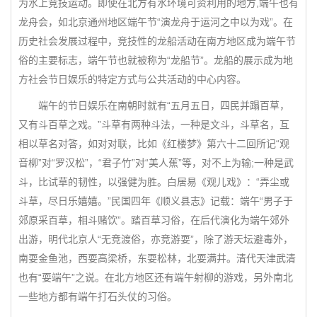
为水上竞技运动。即使在北方有水环境可资利用的地方,端午也有
龙舟会，如北京通州地区端午节“演龙舟于运河之中以为戏”。在
历史社会发展过程中，竞技性的龙船活动在南方地区成为端午节
俗的主要标志，端午节也就被称为“龙船节”。龙船的展示成为地
方社会节日娱乐的特定方式与公共活动的中心内容。
端午的节日娱乐在南朝时就有“五月五日，四民并蹋百草，
又有斗百草之戏。”斗草有两种斗法，一种是文斗，斗草名，互
相以草名对答，如对对联，比如《红楼梦》第六十二回所记“观
音柳”对“罗汉松”，“君子竹”对“美人蕉”等，对不上为输;一种是武
斗，比试草的韧性，以强健为胜。白居易《观儿戏》：“弄尘或
斗草，尽日乐嬉嬉。”民国四年《顺义县志》记载：端午“男子于
郊原采百草，相斗赌饮”。踏百草习俗，在后代演化为端午郊外
出游，明代北京人“无竞渡俗，亦竞游耍”，除了游天坛避毒外，
南耍金鱼池，西耍高梁桥，东耍松林，北耍满井。清代天津武清
也有“耍端午”之说。在北方地区还有端午射柳的游戏，另外南北
一些地方都有端午打石头仗的习俗。