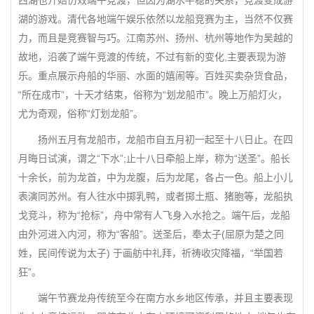
西湖也开始仿效端午竞渡，但因为湖水平稳的关系，竞渡变成游
湖的游戏。清代各地端午娱乐依然以龙船竞赛为主，当然不仅赛
力，而且是竞赛智与巧。江南苏州、扬州、杭州等地作为吴越的
故地，沿袭了端午竞渡的传统，不过有新的变化,主要表现为游
乐。重点展示舟船的华丽、水面的嬉闹等。百姓买卖杂货食品，
“所在成市”，十天才结束，俗称为“划龙船市”。晚上万船灯火，
尤为奇观，俗称“灯划龙船”。
扬州五月有龙船市，龙船市自五月初一起至十八日止。在四
月晦日试演，谓之“下水”;止十八日牵船上岸，称为“送圣”。船长
十余长，前为龙首，中为龙腹，后为龙尾，各占一色。船上小儿
表演同苏州。有人往水中掷乳鸭，或者掷土瓶、猪胞等，龙船执
戈竞斗，称为“抢标”，舟中常有人飞身入水抢之。端午后，龙船
由外河进入内河，称为“客船”。送圣后，奉太子(屈原为楚之同
姓，民间传说为太子) 于画舫中礼拜，祈祷收灾降福，“举国若
狂”。
端午节赛龙舟传统至今在南方水乡地区传承，并且主要表现