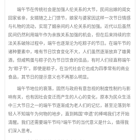
端午节在传统社会是加强人伦关系的大节，民间出嫁的闺女
回家省亲，女婿随之上门馈节，娘家与婆家因这样一次节日情感
与礼物的流动，实现了姻亲间的人伦关系的加强。近代以后虽然
民间仍然利用端午作为亲族关系加强的机会，但在后来持续的宗
法关系破除过程中，端午也逐渐沦为吃粽子的节日。在端午节的
诸种要素中，唯有节日饮食变化不大，人们虽然逐渐放弃了雄黄
酒，但咸鸭蛋与粽子仍为节日饮食的佳品，有时人们径直称端午
为“粽子节”。即使是粽子，在当代社会它也成为四季常有的商业
食品，其节日的提示意义也不再那么明显。
端午节地位的衰落，固然与政府有意忽视的制度性制约与影
响有关，也有因社会变迁而产生的人心的变化，原本为民众生活
中三大节日之一的端午节逐渐成为老人们的记忆，甚至沦落到年
轻人不知端午为何物的地步，直到韩国“申遗”的棒喝我们才开始
清醒。我们还需要端午节吗?端午节的当代意义是什么，值得我
们深入思考。