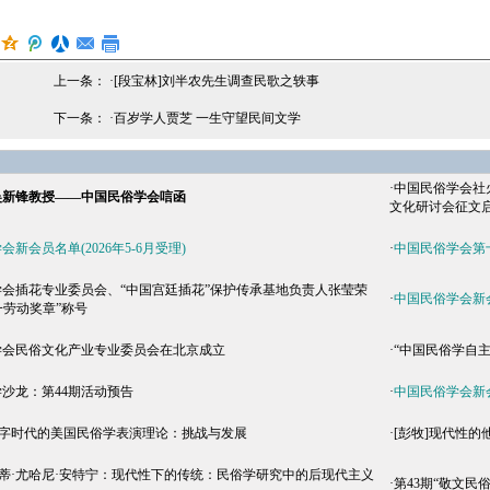
上一条： ·
[段宝林]刘半农先生调查民歌之轶事
下一条： ·
百岁学人贾芝 一生守望民间文学
·
中国民俗学会社
吴新锋教授——中国民俗学会唁函
文化研讨会征文
新会员名单(2026年5-6月受理)
·
中国民俗学会第
会插花专业委员会、“中国宫廷插花”保护传承基地负责人张莹荣
·
中国民俗学会新会员
一劳动奖章”称号
学会民俗文化产业专业委员会在北京成立
·
“中国民俗学自
沙龙：第44期活动预告
·
中国民俗学会新会员
数字时代的美国民俗学表演理论：挑战与发展
·
[彭牧]现代性
尔蒂·尤哈尼·安特宁：现代性下的传统：民俗学研究中的后现代主义
·
第43期“敬文民