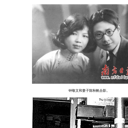
钟敬文和妻子陈秋帆合影。