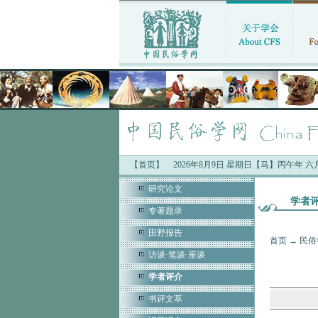
【首页】
2026年8月9日 星期日【马】丙午年 
研究论文
学者
专著题录
田野报告
首页
→
民俗
访谈·笔谈·座谈
学者评介
书评文萃