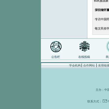
和民族国家
·
深切缅怀
·
专访中国
·
敬文民俗学
公告栏
在线投稿
民
学会机构
┃
合作网站
┃
友情链
主办：
中
联系方式：