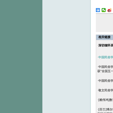
相关链接
·
深切缅怀
·
中国民俗学会
·
中国民俗学
获“全国五
·
中国民俗
·
敬文民俗学
·
[赖伟鸿]
·
[芬兰]博