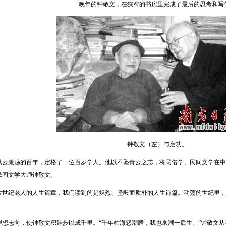
晚年的钟敬文，在狭窄的书房里完成了最后的思考和写
钟敬文（左）与启功。
云激荡的百年，定格了一位百岁学人。他以不坠青云之志，将民俗学、民间文学在中
民间文学大师钟敬文。
纪老人的人生篇章，我们读到的是炽烈、坚毅而质朴的人生诗篇。动荡的世纪里，
志向，使钟敬文积跬步以成千里。“千年枯海怒潮腾，我也乘潮一后生。”钟敬文从