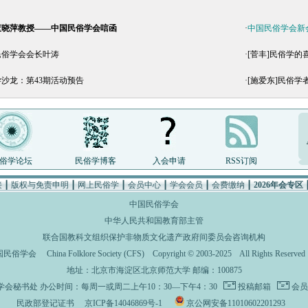
董晓萍教授——中国民俗学会唁函
·
中国民俗学会新会员
民俗学会会长叶涛
·
[菅丰]民俗学的
沙龙：第43期活动预告
·
[施爱东]民俗学
俗学论坛
民俗学博客
入会申请
RSS订阅
接
┃
版权与免责申明
┃
网上民俗学
┃
会员中心
┃
学会会员
┃
会费缴纳
┃
2026年会专区
中国民俗学会
中华人民共和国教育部主管
联合国教科文组织保护非物质文化遗产政府间委员会咨询机构
国民俗学会
China Folklore Society (CFS)
Copyright © 2003-2025 All Rights Rese
地址：北京市海淀区北京师范大学 邮编：100875
学会秘书处
办公时间：每周一或周二上午10：30—下午4：30
投稿邮箱
会员
民政部登记证书
京ICP备14046869号-1
京公网安备11010602201293