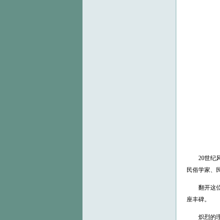
20世纪风
民俗学家、
翻开这位世
座丰碑。
炽烈的理想