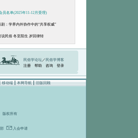
名单(2025年11-12月受理)
喜剧：学界内外协作中的“共享权威”
者说民俗 冬至阳生 岁回律转
民俗学论坛
／
民俗学博客
注册
帮助
咨询
登录
┃
移动端
┃
本网导航
┃
旧版回顾
rved 版权所有
部
入会申请