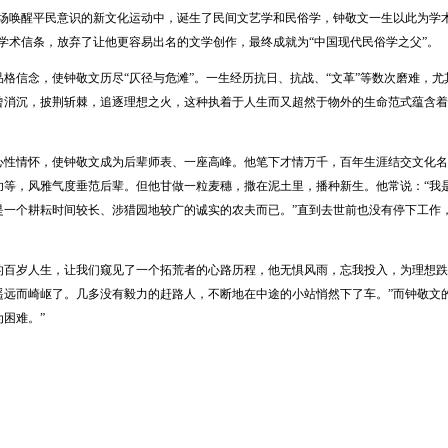
这场唤醒平民意识的新文化运动中，诞生了民间文艺学和民俗学，钟敬文一生以此为学
的学术信条，放弃了让他更容易出名的文学创作，最终成就为“中国现代民俗学之父”。
信念，使钟敬文历尽“仄径与危滩”。一生经历抗日、抗战、“文革”等数次磨难，尤其
曾消沉，披荆斩棘，追逐理想之火，这种执着于人生而又超然于物外的生命范式蕴含着
情怀，使钟敬文成为后辈师表、一座高峰。他笔下才情万千，百年生涯结交文化名
功等，风雅气度垂范后辈。但他甘做一粒麦穗，撒在泥土里，播种新生。他常说：“我
是一个耕耘时间较长、涉猎园地较广的诚实的农夫而已。”直到去世前也没有停下工作，
岁人生，让我们窥见了一个拓荒者的心路历程，他无惧风雨，忘我投入，为理想跌倒
遥远而崎岖了。几多没有毅力的赶路人，不断地在中途的小站悄然下了车。”而钟敬文
困难。”