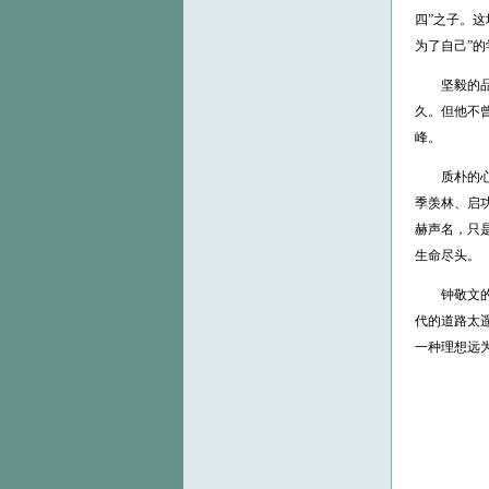
四”之子。
为了自己”
坚毅的品格
久。但他不
峰。
质朴的心性
季羡林、启
赫声名，只
生命尽头。
钟敬文的百
代的道路太
一种理想远为