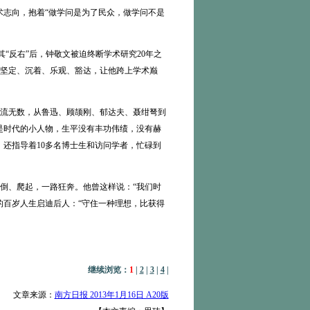
术志向，抱着“做学问是为了民众，做学问不是
“反右”后，钟敬文被迫终断学术研究20年之
坚定、沉着、乐观、豁达，让他跨上学术巅
流无数，从鲁迅、顾颉刚、郁达夫、聂绀弩到
是时代的小人物，生平没有丰功伟绩，没有赫
还指导着10多名博士生和访问学者，忙碌到
、爬起，一路狂奔。他曾这样说：“我们时
的百岁人生启迪后人：“守住一种理想，比获得
继续浏览：
1
|
2
|
3
|
4
|
文章来源：
南方日报 2013年1月16日 A20版