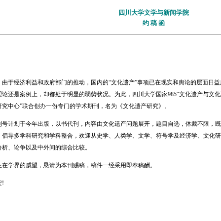
四川大学文学与新闻学院
约 稿 函
于经济利益和政府部门的推动，国内的“文化遗产”事项已在现实和舆论的层面日益
论还是案例上，却都处于明显的弱势状况。为此，四川大学国家985“文化遗产与文化
研究中心”联合创办一份专门的学术期刊，名为《文化遗产研究》。
计划于今年出版，以书代刊，内容由文化遗产问题展开，题目自选，体裁不限，既
，倡导多学科研究和学科整合，欢迎从史学、人类学、文学、符号学及经济学、文化研
分析、论争以及中外间的综合比较。
学界的威望，恳请为本刊赐稿，稿件一经采用即奉稿酬。
!