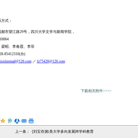
方式：
市望江路29号，四川大学文学与新闻学院，
064
梁昭、李春霞、李菲
5412310(办)
hisislzemail@126.com
／
fz75420@126.com
下载相关附件>>>>
上一条： ·
[刘宝存]欧美大学多向发展跨学科教育