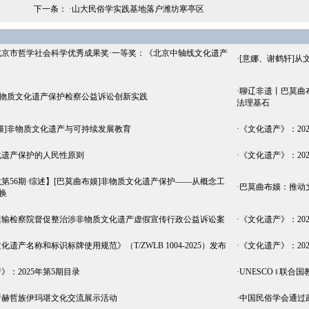
下一条： ·
山大民俗学实践基地落户潍坊寒亭区
北京市哲学社会科学优秀成果奖·一等奖：《北京中轴线文化遗产
·
[意娜、谢鹤轩]从
·
聊辽非遗丨巴莫曲
非物质文化遗产保护检察公益诉讼创新实践
法理基石
嫫]非物质文化遗产与可持续发展教育
·
《文化遗产》：20
化遗产保护的人民性原则
·
《文化遗产》：20
第56期·综述】[巴莫曲布嫫]非物质文化遗产保护——从概念工
·
巴莫曲布嫫：推动
换
运输检察院督促整治涉非物质文化遗产虚假宣传行政公益诉讼案
·
《文化遗产》：20
遗产名称和标识标牌使用规范》（T/ZWLB 1004-2025）发布
·
《文化遗产》：20
》：2025年第5期目录
·
UNESCO ‖ 联
行赫哲族伊玛堪文化交流展示活动
·
中国民俗学会通过