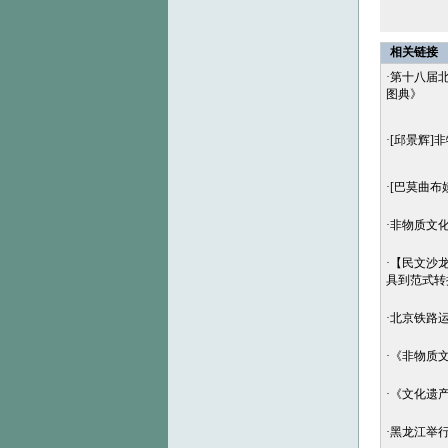
相关链接
·
第十八届
图典》
·
[邱景辉]
·
[巴莫曲布
·
非物质文
·
【民文沙龙
具到范式转
·
北京铁路
·
《非物质文化
·
《文化遗产
·
黑龙江举