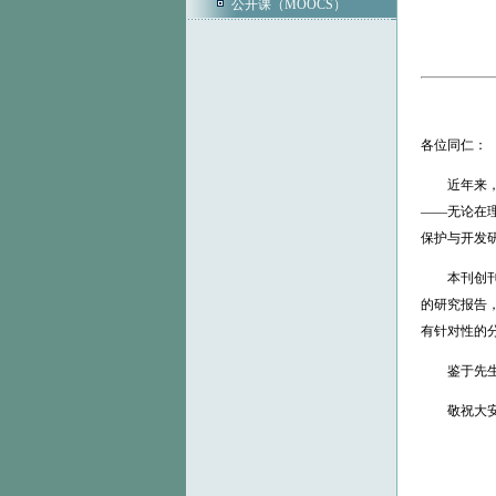
公开课（MOOCS）
各位同仁：
近年来，由
——无论在理
保护与开发
本刊创刊号
的研究报告
有针对性的
鉴于先生在
敬祝大安