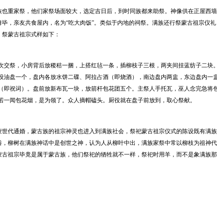
族也重家祭，他们家祭场面较大，选定吉日后，到时同族都来助祭。神像供在正屋西墙
舞毕，亲友共食屋内，名为“吃大肉饭”。类似于内地的祠祭。满族还行祭蒙古祖宗仪
，祭蒙古祖宗式样如下：
次交祭，小房背后放稷秸一捆，上搭红毡一条，插柳枝子三根，两夹间挂蓝纺子二块
设油盘一个，盘内各放水饼二碟、阿拉占酒（即烧酒），南边盘内两盅，东边盘内一
（即祝词）。盘前放新布瓦一块，放箭杆包花团五个。主祭人手托瓦，巫人念完急将
若一闻包花烟，是为领了。众人摘帽磕头。厨役就在盘子前放到，取心祭献。
蒙世代通婚，蒙古族的祖宗神灵也进入到满族社会，祭祀蒙古祖宗仪式的陈设既有满族
俗，柳树在满族神话中是创世之神，认为人从柳叶中出，满族家祭中常以柳枝为祖神代
蒙古祖宗毕竟是属于蒙古族，他们祭祀的牺牲就不一样，祭祀时用羊，而不是象满族那