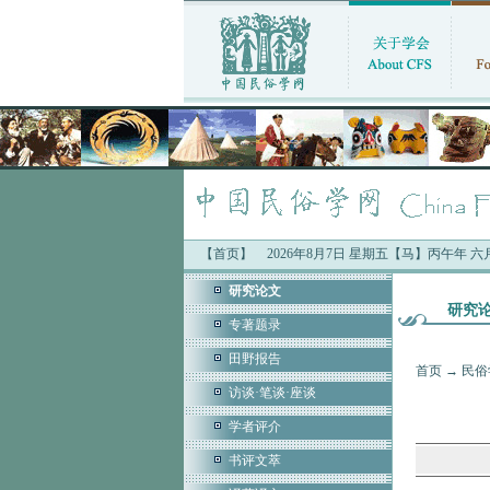
【首页】
2026年8月7日 星期五【马】丙午年 
研究论文
研究
专著题录
田野报告
首页
→
民俗
访谈·笔谈·座谈
学者评介
书评文萃