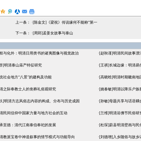
上一条： ·
[陈金文]《梁祝》传说缘何不能称“第一
下一条： ·
[周郢]孟姜女故事与泰山
画框与化外：明清日用类书的诸夷图像与视觉政治
·
[赵秋谨]明清民间故事漂
查群]明清泰山庙产特征研究
·
[王祺]长城边缘：明清
传统社会地方“八景”的建构及功能
·
[高晓晗]明清时期畿南地
明清之际奉教士人的丧葬礼俗观研究
·
[姚春敏]明清以降乐户
互玖]明清方志风俗志内容的构成、分布与历史成因
·
[孙敏]母题共享与话语
明清民间信仰中国家力量与地方社会的互动
·
[兰维]明清浴佛节民俗研
家承至德：清代江南泰伯奉祀的发展
·
[杜琛]蔚县明清壁画与
明清教派宝卷中神道叙事的情节模式与功能导向
·
[刘德增]入乡随俗与故