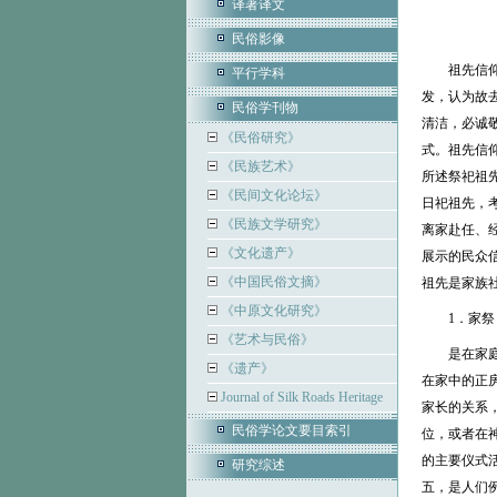
译著译文
民俗影像
祖先信
平行学科
发，认为故
民俗学刊物
清洁，必诚
《民俗研究》
式。祖先信
《民族艺术》
所述祭祀祖
《民间文化论坛》
日祀祖先，
《民族文学研究》
离家赴任、
《文化遗产》
展示的民众
《中国民俗文摘》
祖先是家族
《中原文化研究》
1．家祭
《艺术与民俗》
是在家
《遗产》
在家中的正
Journal of Silk Roads Heritage
家长的关系
民俗学论文要目索引
位，或者在神
的主要仪式
研究综述
五，是人们