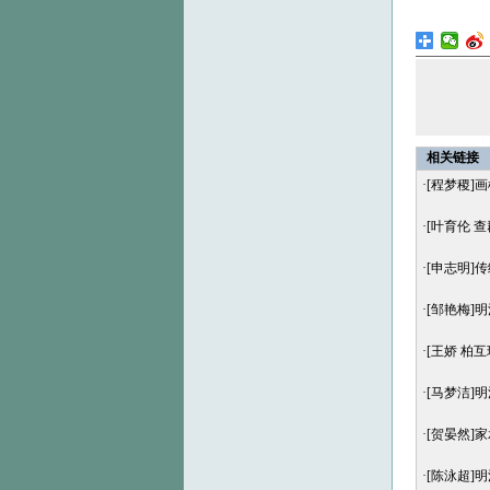
相关链接
·
[程梦稷]
·
[叶育伦 
·
[申志明]
·
[邹艳梅]
·
[王娇 柏
·
[马梦洁]
·
[贺晏然]
·
[陈泳超]