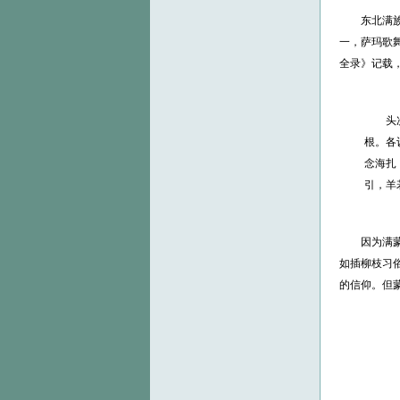
东北满
一，萨玛歌
全录》记载
头
根。各
念海扎
引，羊
因为满
如插柳枝习
的信仰。但