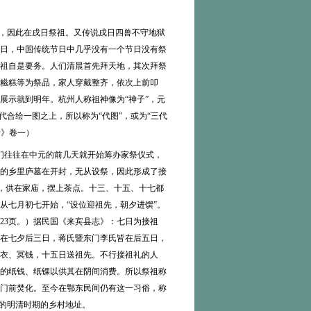
日，因此在戌日祭祖。又传说戌日四兽不守地狱
日，中国传统节日中几乎没有一个节日没有祭
祖自是要务。人们清晨首先拜天地，其次拜祭
糍糕等为祭品，家人穿戴整齐，依次上前叩
展示就到明年。杭州人称祖神像为“神子”，元
合绘一图之上，所以称为“代图”，或为“三代
录》卷一）
人们往往在中元的前几天就开始筹办家祭仪式，
的乡里庐墓在开封，无从设祭，因此形成了接
后，供在家庙，摆上茶点。十三、十五、十七都
从七月初七开始，“设位迎祖先，朝夕进馔”。
023页。）据民国《来宾县志》：七日为接祖
在七夕后三日，蒋氏暨东门李氏皆在后五日，
衣、冥钱，十五日送祖先。不行接祖礼的人
的纸钱、纸锞以供其在阴间消费。所以祭祖称
门前焚化。至今在鄂东民间仍有这一习俗，称
悉的明清时期的乡村地址。