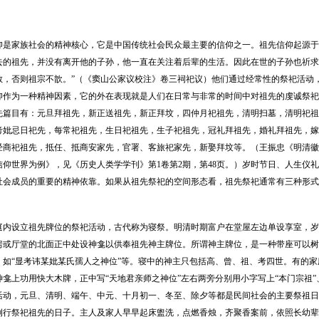
仰是家族社会的精神核心，它是中国传统社会民众最主要的信仰之一。祖先信仰起源于
去的祖先，并没有离开他的子孙，他一直在关注着后辈的生活。因此在世的子孙也祈求
敬，否则祖宗不歆。”（《窦山公家议校注》卷三祠祀议）他们通过经常性的祭祀活动
仰作为一种精神因素，它的外在表现就是人们在日常与非常的时间中对祖先的虔诚祭祀
先篇目有：元旦拜祖先，新正送祖先，新正拜坟，四仲月祀祖先，清明扫墓，清明祀祖
考妣忌日祀先，每常祀祖先，生日祀祖先，生子祀祖先，冠礼拜祖先，婚礼拜祖先，嫁
经商祀祖先，抵任、抵商安家先，官署、客旅祀家先，新娶拜坟等。（王振忠《明清徽
信仰世界为例》，见《历史人类学学刊》第1卷第2期，第48页。）岁时节日、人生仪
社会成员的重要的精神依靠。如果从祖先祭祀的空间形态看，祖先祭祀通常有三种形式
庭内设立祖先牌位的祭祀活动，古代称为寝祭。明清时期富户在堂屋左边单设享室，岁
房或厅堂的北面正中处设神龛以供奉祖先神主牌位。所谓神主牌位，是一种带座可以树
，如“显考讳某妣某氏孺人之神位”等。寝中的神主只包括高、曾、祖、考四世。有的
龛上功用快大木牌，正中写“天地君亲师之神位”左右两旁分别用小字写上“本门宗祖”
活动，元旦、清明、端午、中元、十月初一、冬至、除夕等都是民间社会的主要祭祖日
例行祭祀祖先的日子。主人及家人早早起床盥洗，点燃香烛，齐聚香案前，依照长幼辈