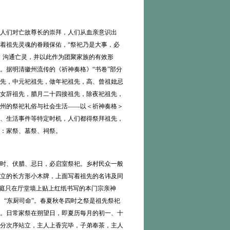
人们对亡故尊长的崇拜，人们从血亲意识出
着祖先灵魂的眷顾保佑，“祭祀乃是大事，必
，沟通亡灵，并以此作为团聚家族的有效形
。据明清徽州流传的《祈神奏格》“书卷”部分
先，中元祀祖先，做年祀祖先，高、曾祖妣忌
女辞祖先，腊月二十四接祖先，除夜祀祖先，
州的祭祀礼俗与社会生活——以＜祈神奏格＞
礼、生活事件等特定时机，人们都得祭拜祖先，
：家祭、墓祭、祠祭。
时、伏腊、忌日，必启室祭祀。乡村民众一般
立的长方形小木牌，上面写着祖先的名讳及同
家庭只在厅堂墙上贴上红纸书写的本门宗亲神
、“东厨司命”。春夏秋冬四时之祭是祖先祭祀
。日常家祭在朔望日，即夏历每月的初一、十
分次序站立，主人上香完毕，子弟奉茶，主人