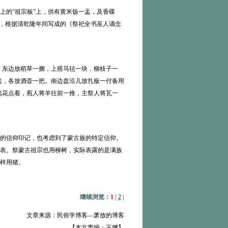
上的“祖宗板”上，供有黄米饭一盂，及香碟
礼，根据清乾隆年间写成的《祭祀全书巫人诵念
。东边放稻草一捆，上搭马毡一块，柳枝子一
盅，各放酒壶一把。南边盘沿儿放扎板一付备用
包花点着，庖人将羊往前一推，主祭人将瓦一
的信仰印记，也考虑到了蒙古族的特定信仰。
表。祭蒙古祖宗也用柳树，实际表露的是满族
样用猪。
继续浏览：
1
|
2
|
文章来源：民俗学博客—萧放的博客
【本文责编：王娜】