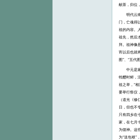
献茶，归位
明代云
门，亡魂得
祖的内容。
祖先，然后
拜。祖神像
宵以后也就
图”、“五代
中元是
牲醴时鲜，
祖之举，“
要举行祭仪
（道光《修仁
日，但也不
只有四乡在
家，在七月
为馈神。这
为“送包袱