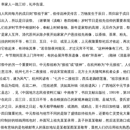
，率家人一跪三叩，礼毕告退。
南人民间每月的戌日则“祭祖于家”，俗传说神灵传言，万物发生于辰日，而归寂于戌
以出入，所以是日设祭。（谢肇淛《滇略》卷四俗略）岁时节日是祖先信仰的重要表现
人们在岁时节序中根据时令，奉献上时鲜食物。新年是家祭的高潮，元旦作为岁首，祭
才是家人互拜。清代苏州从除夕夜开始家家户户悬挂祖先画像，以香烛、茶果、粉丸、
悬挂的时间不等，有三日、五日、十日、或至上元夜，上元夜隆重祭祀后才收起，再次
将它收起来，有诗咏其事，“若非除夜何能见，才过元宵不可留。”这种神像有三代、五代
图”。年节期间至亲上门拜年时，有的会展拜尊亲遗像，俗称“拜喜神”。（顾禄《清嘉
家祭中的另一个重要时日。中元祭祖称为“接祖”或“馈神”，在杭州称为“中元接祖”。
注意洁净。杭州七月十二夜接祖，传说宋室南渡后，北方士大夫随驾来杭者众多，他们
相沿成习，遂为风气”。杭州民谚有：“七月十二接祖宗，西瓜老藕瞎莲蓬。”祖宗接来
，祭品为馄饨、石花二种。（范祖述撰、洪如嵩补辑《杭俗遗风》）广西地区中元节多
县志》，见《中国地方志民俗资料汇编》中南卷下，书目文献出版社，1991年，第1
专在此日，后三日，后五日不等，各自根据自己的家规来确定日期。县城方氏、姜氏皆
七夕之日。从接祖之日起，每天都早晚献祭，或酒肉、或糕点，至十四日加牲馐，烧冥
十四日隆重祀先。中元祭祖与他节不同的是除了盛情款待祖先外，还要给亡灵焚化大量
些印制好的纸钱用纸包封，外面写上祖先某某录用，及子孙某某敬献，然后送至路口或
”，很有意味的是包袱邮寄人的落款地址是某都某图某某敬寄，显然人们仍沿用祖先熟