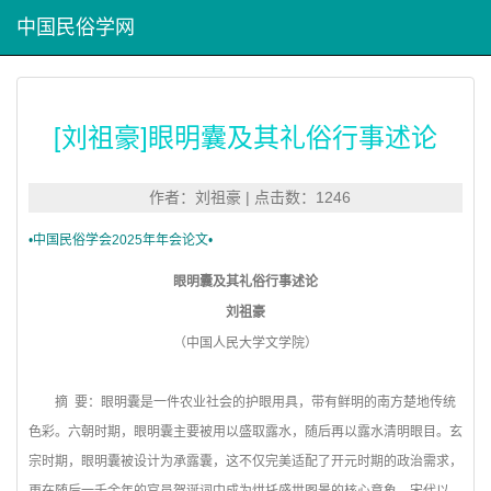
中国民俗学网
[刘祖豪]眼明囊及其礼俗行事述论
作者：刘祖豪 | 点击数：1246
•中国民俗学会2025年年会论文•
眼明囊及其礼俗行事述论
刘祖豪
（中国人民大学文学院）
摘 要：眼明囊是一件农业社会的护眼用具，带有鲜明的南方楚地传统
色彩。六朝时期，眼明囊主要被用以盛取露水，随后再以露水清明眼目。玄
宗时期，眼明囊被设计为承露囊，这不仅完美适配了开元时期的政治需求，