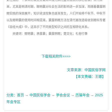
更在随后一千余年的官员贺诞词中成为烘托盛世图景的核心意象。宋代以
来，尤其是明清时期，眼明囊对社会生活的影响进一步加深，而随着囊露明
眼实践的深层展开，知识讹误现象也逐渐发生，人们开始将千秋节、中秋节
以及眼明囊的使用时间相混淆。囊露明眼方法在清代被改造吸收到眼科专著
《目经大成》中，这显示了不同类型知识之间的互相转化关系。
关键词：眼明囊；承露囊；囊露明眼；楚文化；礼俗行事
下载相关附件>>>>
文章来源：中国民俗学网
【本文责编：王娜】
分类：
首页
→
中国民俗学会
→
学会会议
→
历届年会
→
2025
年会专区