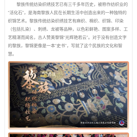
黎族传统纺染织绣技艺已有三千多年历史，被称作纺织业的
“活化石”，是海南黎族人民在长期生活中创造出来的一种独特的
织锦艺术。黎族传统纺染织绣技艺有麻织、棉织、织锦、印染
（包括扎染）、刺绣、龙被等品种，以色彩鲜艳、图案多样、工
艺精湛而闻名，古人赞美黎锦“光辉艳若云”。对于没有创造文字
的黎族，黎锦更像是一本“史书”，写就了这个民族的文化和智
慧。