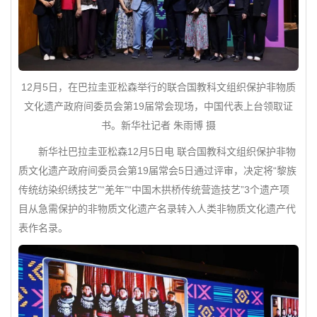
12月5日，在巴拉圭亚松森举行的联合国教科文组织保护非物质
文化遗产政府间委员会第19届常会现场，中国代表上台领取证
书。新华社记者 朱雨博 摄
新华社巴拉圭亚松森12月5日电 联合国教科文组织保护非物
质文化遗产政府间委员会第19届常会5日通过评审，决定将“黎族
传统纺染织绣技艺”“羌年”“中国木拱桥传统营造技艺”3个遗产项
目从急需保护的非物质文化遗产名录转入人类非物质文化遗产代
表作名录。