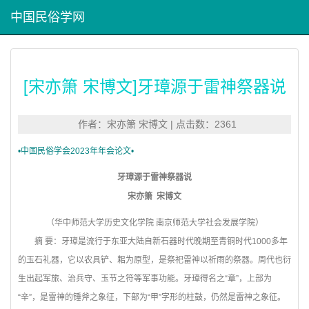
中国民俗学网
[宋亦箫 宋博文]牙璋源于雷神祭器说
作者：宋亦箫 宋博文 | 点击数：2361
•
中国民俗学会2023年年会论文•
牙璋源于雷神祭器说
宋亦箫 宋博文
（华中师范大学历史文化学院 南京师范大学社会发展学院）
摘 要：牙璋是流行于东亚大陆自新石器时代晚期至青铜时代1000多年
的玉石礼器，它以农具铲、耜为原型，是祭祀雷神以祈雨的祭器。周代也衍
生出起军旅、治兵守、玉节之符等军事功能。牙璋得名之“章”，上部为
“辛”，是雷神的锤斧之象征，下部为“甲”字形的柱鼓，仍然是雷神之象征。