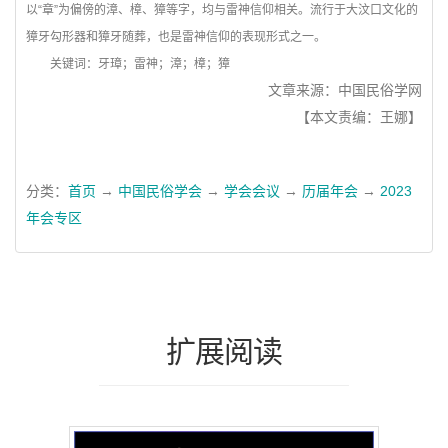
以“章”为偏傍的漳、樟、獐等字，均与雷神信仰相关。流行于大汶口文化的
獐牙勾形器和獐牙随葬，也是雷神信仰的表现形式之一。
关键词：牙璋；雷神；漳；樟；獐
文章来源：中国民俗学网
【本文责编：王娜】
分类：
首页
→
中国民俗学会
→
学会会议
→
历届年会
→
2023
年会专区
扩展阅读