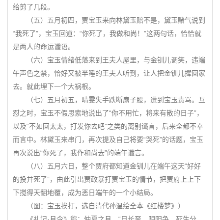
给剪了几段。
（五）五月初四，贾宝玉来向林黛玉赔不是，黛玉赌气说到
“我死了”，宝玉回道：“你死了，我做和尚！”这两句话，恰恰就
是两人的命运谶语。
（六）宝玉情绪低落来到王夫人屋里，与金钏儿调笑，违端
午声色之禁，恰好又被半睡的王夫人听到，让人把金钏儿撵回家
去。就此埋下一个大祸根。
（七）五月初五，晴雯失手跌断扇子股，遭到宝玉责骂。互
怼之时，宝玉不假思索地说出了“你不用忙，将来有散的日子”，
以及“不如回太太，打发你去吧”之类的离别谶言，后来全都不幸
而言中。林黛玉来串门，再次提及自己将要“哭死”的话题，宝玉
再次说出“你死了，我作和尚去”的端午谶言。
（八）五月六日，整个贾府都知道金钏儿在端午这天“好好
的投井死了”，由此引出贾政暴打贾宝玉的情节，把贾府上上下
下搅得天翻地覆，成为恶日端午的一个小结局。
（图：宝玉挨打，选自清代孙温绘全本《红楼梦》）
《礼记·月令》称：仲夏之月，“日长至，阴阳争，死生分。