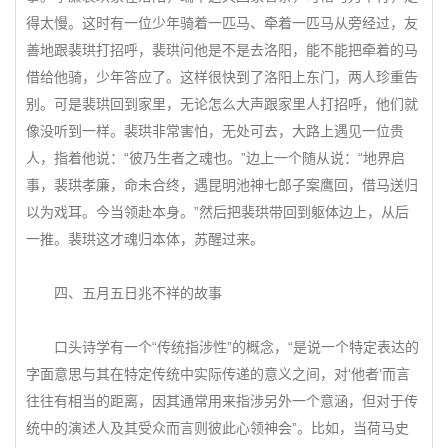
得太慢。这时有一位少年骑着一匹马、牵着一匹马从旁经过，友
善地跟裴珙打招呼，裴珙问他是不是去洛阳，能不能把牵着的马
借给他骑，少年答应了。这样很快到了洛阳上东门，两人珍重告
别。可是裴珙回到家里，无论怎么大声跟家里人打招呼，他们就
像没听到一样。裴珙非常害怕，无处可去，大路上遇见一位贵
人，指着他说：“彼乃生者之魂也。”边上一个随从说：“地界启
事，裴珙孝廉，命未合终，遇昆明池神七郎子案鹰回，借马送归
以为戏耳。今当领赴本身。”然后把裴珙带回到躯体边上，从后
一推。裴珙这才魂归本体，苏醒过来。
四、五月五日兆不祥的故事
口头诗学有一个“传统指涉性”的概念，“是说一个特定表达的
字面意思与其在特定传统中实际传递的意义之间，对‘他者’而言
往往有相当的距离，因其通常用来指涉另外一个意涵，但对于传
统中的演述人及其受众而言则彼此心领神会”。比如，当荷马史