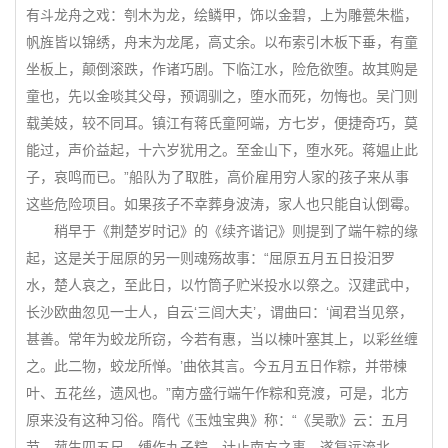
有斗龙舟之戏：刳木为龙，绘鳞甲，饰以金碧，上为雕甍朱槛，
帆旌皆以锦绣，舟末为龙尾，高丈余。以布索引木板下垂，有童
坐板上，颠倒滚跌，作诸巧剧。下临江水，险危欲堕。故其购是
童也，先以金啖其父母，预调驯之，堕水而死，勿悔也。吴门则
载美妓，较不同耳。镇江有蒋氏童阿端，方七岁，便捷奇巧，莫
能过，声价益起，十六岁犹用之。至金山下，堕水死。蒋媪止此
子，哀鸣而已。”船队为了取胜，高价雇用穷人家的孩子来从事
这些危险项目。如果孩子不幸葬身波涛，家人也只能自认倒霉。
稍早于《荆楚岁时记》的《续齐谐记》则提到了端午粽的缘
起，这是关于屈原的另一则魂殇故事：“屈原五月五日投汨罗
水，楚人哀之，至此日，以竹筒子贮米投水以祭之。汉建武中，
长沙欧曲忽见一士人，自云‘三闾大夫’，谓曲曰：‘闻君当见祭，
甚善。常年为蛟龙所窃，今若有惠，当以楝叶塞其上，以彩丝缠
之。此二物，蛟龙所惮。’曲依其言。今五月五日作粽，并带楝
叶、五花丝，遗风也。”南方盛行端午作粽和竞渡，可是，北方
原来没有这种习俗。隋代《玉烛宝典》称：“《吴歌》云：五月
节，菰生四五尺，缚作九子粽，计止南方之事，遂复远流北