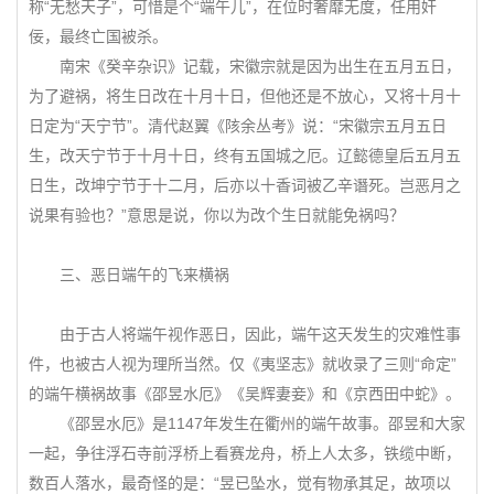
称“无愁天子”，可惜是个“端午儿”，在位时奢靡无度，任用奸
佞，最终亡国被杀。
南宋《癸辛杂识》记载，宋徽宗就是因为出生在五月五日，
为了避祸，将生日改在十月十日，但他还是不放心，又将十月十
日定为“天宁节”。清代赵翼《陔余丛考》说：“宋徽宗五月五日
生，改天宁节于十月十日，终有五国城之厄。辽懿德皇后五月五
日生，改坤宁节于十二月，后亦以十香词被乙辛谮死。岂恶月之
说果有验也？”意思是说，你以为改个生日就能免祸吗？
三、恶日端午的飞来横祸
由于古人将端午视作恶日，因此，端午这天发生的灾难性事
件，也被古人视为理所当然。仅《夷坚志》就收录了三则“命定”
的端午横祸故事《邵昱水厄》《吴辉妻妾》和《京西田中蛇》。
《邵昱水厄》是1147年发生在衢州的端午故事。邵昱和大家
一起，争往浮石寺前浮桥上看赛龙舟，桥上人太多，铁缆中断，
数百人落水，最奇怪的是：“昱已坠水，觉有物承其足，故项以