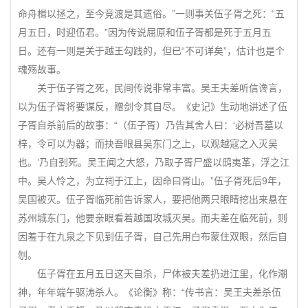
命舟楫以拯之，至今竞渡是其遗俗。”一则事关伍子胥之死：“五
月五日，时迎伍君。”因为传说屈原和伍子胥都是死于五月五
日。还有一则是关于越王勾践的，但已“不可详矣”，估计也是个
魂殇故事。
关于伍子胥之死，民间传说非常丰富。吴王夫差听信谗言，
以为伍子胥将要谋反，赠剑令其自尽。《史记》生动地讲述了伍
子胥自杀前后的故事：“（伍子胥）乃告其舍人曰：‘必树吾墓以
梓，令可以为器；而抉吾眼县吴东门之上，以观越寇之入灭吴
也。’乃自刭死。吴王闻之大怒，乃取子胥尸盛以鸱夷革，浮之江
中。吴人怜之，为立祠于江上，因命曰胥山。”伍子胥死后9年，
吴国被灭。伍子胥临死前告诉家人，要把他两只眼睛挖出来悬在
苏州城东门，他要亲眼看着越国攻城灭吴。而夫差在临死前，则
因羞于在九泉之下见到伍子胥，自己先用白布蒙住双眼，然后自
刎。
伍子胥在五月五日这天自杀，尸体被夫差扔进江里，化作潮
神，年年端午驱涛杀人。《论衡》称：“传书言：吴王夫差杀伍