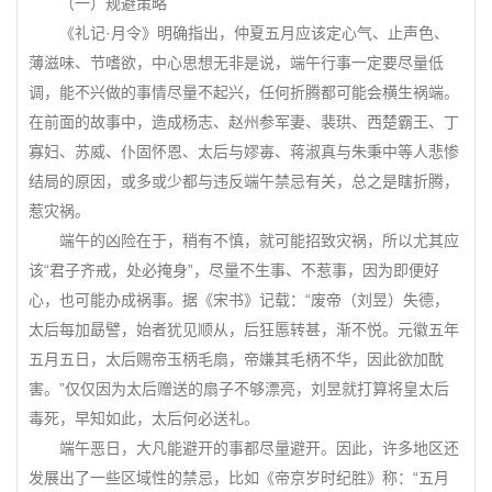
（一）规避策略
《礼记·月令》明确指出，仲夏五月应该定心气、止声色、
薄滋味、节嗜欲，中心思想无非是说，端午行事一定要尽量低
调，能不兴做的事情尽量不起兴，任何折腾都可能会横生祸端。
在前面的故事中，造成杨志、赵州参军妻、裴珙、西楚霸王、丁
寡妇、苏威、仆固怀恩、太后与嫪毐、蒋淑真与朱秉中等人悲惨
结局的原因，或多或少都与违反端午禁忌有关，总之是瞎折腾，
惹灾祸。
端午的凶险在于，稍有不慎，就可能招致灾祸，所以尤其应
该“君子齐戒，处必掩身”，尽量不生事、不惹事，因为即便好
心，也可能办成祸事。据《宋书》记载：“废帝（刘昱）失德，
太后每加勗譬，始者犹见顺从，后狂慝转甚，渐不悦。元徽五年
五月五日，太后赐帝玉柄毛扇，帝嫌其毛柄不华，因此欲加酖
害。”仅仅因为太后赠送的扇子不够漂亮，刘昱就打算将皇太后
毒死，早知如此，太后何必送礼。
端午恶日，大凡能避开的事都尽量避开。因此，许多地区还
发展出了一些区域性的禁忌，比如《帝京岁时纪胜》称：“五月