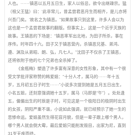
人也。······镇恶以五月五日生，家人以俗忌，欲令出继疎宗。猛
（祖父王猛）曰：‘此非常儿，昔孟尝君恶月生而相齐，是儿亦将
兴吾门矣。’故名之为镇恶。”如果故事只到这里，许多人会以为
这也是一个孟尝君故事的翻版。但事实上，这是一个近乎灭族的
故事。王镇恶的下场是：“镇恶率军出北地，为田子所杀，事在
序传。时年四十六。田子又于镇恶营内，杀镇恶兄基、弟鸿、
遵、渊及从弟昭、朗、弘，凡七人。”沈田子不仅杀了王镇恶，
还将依附于他的七个兄弟也全杀掉了。
《金瓶梅》塑造了许多富有深意的女性形象，其中有一个很
受文学批评家称赞的韩爱姐：“十分人才，属马的······年十五
岁，五月初五日子时生······”小说多次提到她是五月五日出生，
小名五姐，还刻意强调她十五岁，属马（马即是“午”）。处处逢
五，偏偏出生的时辰是子时，可见这是一个极阳日的极阴时出生
的女孩，阴阳严重不谐，小说如此强调，就已经预示了她一生的
悲惨命运。爱姐虽然生得花容月貌，但是一辈子跟上哪个男人，
哪个男人就会倒大霉，最后爱姐只能削发毁目，出家为尼，直到
31岁无疾而终。