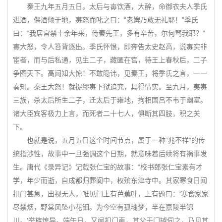
秦王九年五月五日，太后与毐饮酒，大醉，命御衣夫人季氏
进酒，偶酒倾于地，毐怒而叱之曰：“老婢乃敢无礼耶！”季氏
曰：“我居宫禁十余年来，侍秦先王，多有辛苦，尔何骂我耶？”
毐大怒，令人笞背逐出。季氏怀恨，即奔告太史赵高，说毐实非
宦者，而与后私通，见生二子，藏匿在宫，待王上春秋后，二子
争图天下。高闻知大惊！不敢隐讳，见秦王，将季氏之言，一一
奏知。秦王大怒！就捉缪毐下狱追究，具得情实。至九月，夷毐
三族，杀太后所生二子，迁太后于雍地，拘相国吕不韦于幽室。
诸大臣宾客极力上言，而死者二十七人，俱断其四肢，积之关
下。
也就是说，五月五日这个时间节点，属于一种“兆不祥”的传
统指涉性，故事中一旦强调这个日期，就意味着后续将有祸事发
生。唐代《录异记》记载张仁宝的故事：“校书郎张仁宝素有才
学，年少而逝，自成都归葬阆中，权殡东津寺中。其家寒食日闻
扣门甚急，出视无人，唯见门上有芭蕉叶，上有题曰：‘寒食家家
尽禁烟，野棠风坠小花钿。为今空有孤魂梦，半在嘉陵半锦
川。’举族惊异。端午日，又闻扣门声，其父于门罅伺之，乃见其