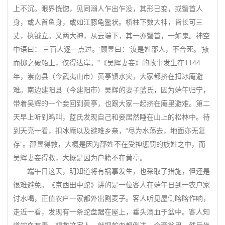
上不沉。眼界恍惚，见同溺人乍出乍没，其形已变，或蟹首人
身，或人首鱼身，或如江豚龟鳖状。桥柱下数大神，皆长可三
丈，执钺立。又两大神，从云端下，其一亦蟹首，一如鬼。神空
中语曰：‘三百人逐一点过。’顾昱曰：‘汝是姓邵人，不合死。’掖
而掷之破船上，仅得达岸。”《吴辉妻妾》的故事发生在1144
年，崇南县（今武夷山市）黄亭镇水灾，大家都挤在扣冰庵避
难。南边建阳县（今建阳市）吴辉的妻子蓝氏，因为端午归宁，
带着吴辉的一个妾回到黄亭，也跟大家一起挤在庵里避难。第二
天早上听到鸡叫，蓝氏发现自己和妾居然睡在山上的松林中。待
到天亮一看，扣冰庵以及避难乡亲，“尽为水荡去，地面亦无复
存”。邵昱得救，大概是因为邵姓不在受神惩罚的族姓之中，而
吴辉妻妾得救，大概是因为户籍不在黄亭。
端午日这天，明知道将有祸事发生，也采取了措施，但还是
很难避免。《京西田中蛇》讲的是一位客人在端午日到一农户家
讨水喝，正值农户一家都外出割麦子。客人听见屋侧喀喀作响，
走近一看，发现有一条蛇盘踞在屋上，垂头滴血于盆中。客人知