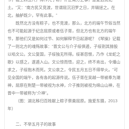
土。”又：“南方民又竞渡，世谓屈沉汨罗之日，并辑拯之。在
北，舳舻既少，罕有此事。”
既然北方没有粽子，也不竞渡，那么，北方的端午节俗当然
也不可能起源于纪念屈原或者伍子胥，但北方也有北方的端午
节，那他们又是如何过节、如何解释节日起源呢？《琴操》记载
了一则北方的魂殇故事：“晋文公与介子绥俱遁，子绥割其腓股
以啗文公。文公复国，子绥独无所得。绥甚怨恨，乃作《龙蛇之
歌》以感之，遂遁入山。文公惊而悟，迎之，终不肯出，令燔山
求之，子绥抱木而死。文公哀之，令民五月五日不得举火。”可
见全国的端午，各有各的起源传说。伍子胥在吴越一带被奉为潮
神，屈原在荆楚一带被视为水神，介子推则被视为绵山山神，在
晋中一带被称为“介神”。
（图：湖北秭归百姓献上粽子祭奠屈原。施爱东摄，2013
年）
二、不举五月子的故事