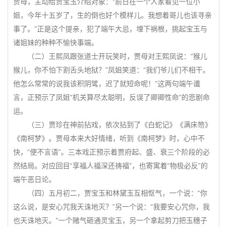
贾母，主动给贾宝玉介绍对象：“前日在一个人家看见一位小
姐，今年十五岁了，生的倒也好个模样儿。我想着哥儿也该寻亲
事了。”正是这个提亲，犯了端午大忌，埋下祸根，挑起宝玉与
诸姐妹的种种不愉快事端。
（二）王熙凤跟张道士开玩笑时，贾母对王熙凤说：“猴儿
猴儿，你不怕下割舌头地狱？”凤姐笑道：“我们爷儿们不相干。
他怎么常常的说我该积阴骘，迟了就短命呢！”这两句端午谶
言，正预示了凤姐“机关算尽太聪明，反误了卿卿性命”的悲剧命
运。
（三）贾珍在神前拈戏，依次拈到了《白蛇记》《满床笏》
《南柯梦》。贾母本来大好情绪，听到《南柯梦》时，心中不
快，“便不言语”。三本戏正预示着贾府起、盛、衰三个阶段的必
然结局。对应回目“享福人福深还祷福”，也寄寓着“物极必反”的
端午恶日论。
（四）五月初二，贾宝玉和林黛玉互相怄气，一个说：“你
这么说，是安心咒我天诛地灭？”另一个说：“我要安心咒你，我
也天诛地灭。”一个赌气砸通灵宝玉，另一个拿起剪刀把玉穗子