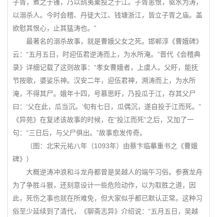
子胥，煮之于镬，乃以鸱夷橐投之于江。子胥恚恨，驱水为涛，
以溺杀人。今时会稽、丹徒大江、钱塘浙江，皆立子胥之庙。盖
欲慰其恨心，止其猛涛也。”
最著名的溺杀故事，就是曹娥父女之死。邯郸淳《曹娥碑》
云：“五月五日，时迎伍君逆涛而上，为水所淹。”晋代《会稽典
录》详细记载了这则故事：“孝女曹娥者，上虞人。父盱，能抚
节按歌，婆娑乐神。汉安二年，迎伍君神，溯涛而上，为水所
淹，不得其尸。娥年十四，号慕思盱，乃投瓜于江，存其父尸
曰：‘父在此，瓜当沉。’旬有七日，瓜偶沉，遂自投于江而死。”
《异苑》在复述该故事的时候，在“投江而死”之后，又加了一
句：“三日后，与父尸俱出。”故事愈发传奇。
（图：北宋元祐八年（1093年）由蔡卞临摹重书之《曹娥
碑》）
大概逆涛冲浪和斗龙舟都曾是吴越人的端午习俗。参赛龙舟
为了争胜斗狠，还刻意设计一些危险动作，以为取胜之道，因
此，死伤之事也就在所难免，但大家似乎都已默认正常。这种习
俗至少延续到了清代，《聊斋志异》介绍说：“五月五日，吴越