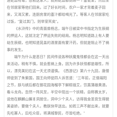
道蛇血有毒，想救这家人，就把蛇血都倒进一个齑瓮里，然后坐
在邻居家等他们回来。过了好长时间，农户一家才背着麦子回
来，又渴又累，连厨房里的齑汁都给喝光了。等客人在邻居家吃
过饭，“复过其门，则举室死矣”。
《水浒传》中的青面兽杨志，端午日被梁中书指定为生辰纲
的押运人，这就注定了押运失败的结局。杨志明知道路上有人要
劫生辰纲，也明知道晁盖的酒里面有蒙汗药，但就是阻止不了祸
事的发生。
端午为什么是恶日？民间传说各种妖魔鬼怪都会在这一天出
来活动，稍有不慎，就会惹祸上身。因为许多妖怪都是雄性，所
以，漂亮美妇在这一天尤须谨慎。《西游记》第六十九回，唐僧
师徒到了朱紫国，国王向师徒四人诉苦道：“三年前，正值端阳
之节，朕与嫔后都在御花园海榴亭下解粽插艾，饮菖蒲雄黄酒，
看斗龙舟。忽然一阵风至，半空中现出一个妖精，自称赛太岁，
说他在麒麟山獬豸洞居住，洞中少个夫人，访得我金圣宫生得貌
美姿娇，要做个夫人，教朕快早送出。如若三声不献出来，就要
先吃寡人，后吃众臣，将满城黎民，尽皆吃绝。”