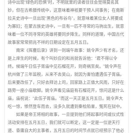
诗中出现“绿色的恐惧”时，不明就里的读者往往会觉得莫名其
妙，但在古希腊传统中，这意味着神祇要干预人间事务；在南斯
拉夫史诗中一旦出现“黑色的布谷鸟”，就意味着某位女人将要成
为寡妇；在蒙古族史诗中，一旦有一匹不寻常的马驹出生，就意
味着一位不同寻常的英雄将要同步降生。同样的道理，中国古代
故事家常常把兆不祥的日期设定在五月五日。
南宋《挥麈后录》讲到一则端午故事：姚令声少有才名，还
是上庠生的时候，有个叫妙应的和尚就告诉他：“君不得以令
终。候端午日伍子胥庙中见石榴花开，则奇祸至矣。”姚令声在
杭州做了三年监税，从来不去吴山，就因为害怕遭遇伍子胥庙。
后来要改任了，只好去拜访上司，回家路上正值大风雨，只好在
路旁一座小庙歇脚。姚令声看见庙庭有石榴花开，惊问这是什么
庙，庙祝说：“此伍子胥庙。”而这一天正是五月五日。姚令声大
吃一惊，惨然登车而去，没多久就遭到秦桧陷害，冤死在狱中。
如果是帝王将相的故事，一旦提到他们将起事时间或仪式性
活动安排在五月五日，我们就可以断定，这一定是一位逆天行
道、昏庸自大的主事者，五月五日的时间节点就已经预示了他必