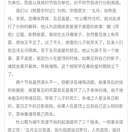
为单位，而是以具体的节俗为单位，对不同节俗进行分别溯源。
我们以《荆楚岁时记》为例，宗懔原文：“五月，俗称恶
月，多禁。忌曝床荐席，及忌盖屋。”杜公瞻作注时，就对此进
行了分别的解释，他认为忌晒床席是源于庾寔的故事：据《异
苑》记载，新野庾寔，曾经在五月曝席子，忽然看见席上有死
婴，很快又不见了，过了不久，庾寔的儿子就早夭了，后来人们
就忌讳五月晒席。至于五月盖屋的禁忌，他认为源于另一个故
事：夏不盖屋，是因为人在屋顶的时候，如果见到自己的影子，
魂就会离开躯体，导致魂殇，这个规矩早在秦始皇时期就立下
了。
两个节俗虽然源头不一，但都涉及魂殇话题。故事背后的信
仰依据是：庾寔看见的死婴其实是离开了儿子身体的魂，由于他
未能及时将魂召回，导致了儿子的死亡；失魂之人是没有日影
的，夏日正午的日影极短，如果人在屋顶上见到自己这么短的影
子，意味着魂将离己而去。
杜公瞻为端午竞渡节俗的起源提供了三个版本。一则事关屈
原之死：“五月五日竞渡，俗为屈原投汨罗日，人伤其死，故并