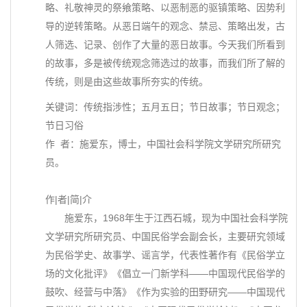
略、礼敬神灵的祭飨策略、以恶制恶的驱镇策略、因势利
导的逆转策略。从恶日端午的观念、禁忌、策略出发，古
人筛选、记录、创作了大量的恶日故事。今天我们所看到
的故事，多是被传统观念筛选过的故事，而我们所了解的
传统，则是由这些故事所夯实的传统。
关键词：传统指涉性；五月五日；节日故事；节日观念；
节日习俗
作 者：施爱东，博士，中国社会科学院文学研究所研究
员。
作|者|简|介
施爱东，1968年生于江西石城，现为中国社会科学院
文学研究所研究员、中国民俗学会副会长，主要研究领域
为民俗学史、故事学、谣言学，代表性著作有《民俗学立
场的文化批评》《倡立一门新学科——中国现代民俗学的
鼓吹、经营与中落》《作为实验的田野研究——中国现代