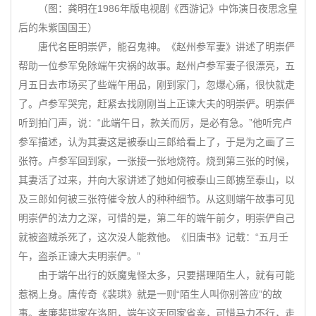
（图：龚明在1986年版电视剧《西游记》中饰演日夜思念皇
后的朱紫国国王）
唐代名臣明崇俨，能召鬼神。《赵州参军妻》讲述了明崇俨
帮助一位参军免除端午灾祸的故事。赵州卢参军妻子很漂亮，五
月五日去市场买了些端午用品，刚到家门，忽爆心痛，很快就走
了。卢参军哭完，赶紧去找刚刚当上正谏大夫的明崇俨。明崇俨
听到拍门声，说：“此端午日，款关而厉，是必有急。”他听完卢
参军描述，认为其妻这是被泰山三郎给看上了，于是为之画了三
张符。卢参军回到家，一张接一张地烧符。烧到第三张的时候，
其妻活了过来，并向大家讲述了她如何被泰山三郎掳至泰山，以
及三郎如何被三张符催令放人的种种细节。从这则端午故事可见
明崇俨的法力之深，可惜的是，第二年的端午前夕，明崇俨自己
就被盗贼杀死了，这次没人能救他。《旧唐书》记载：“五月壬
午，盗杀正谏大夫明崇俨。”
由于端午出行的妖魔鬼怪太多，只要搭理陌生人，就有可能
惹祸上身。唐传奇《裴珙》就是一则“陌生人叫你别答应”的故
事。孝廉裴珙家在洛阳，端午这天回家省亲，可惜马力不行，走