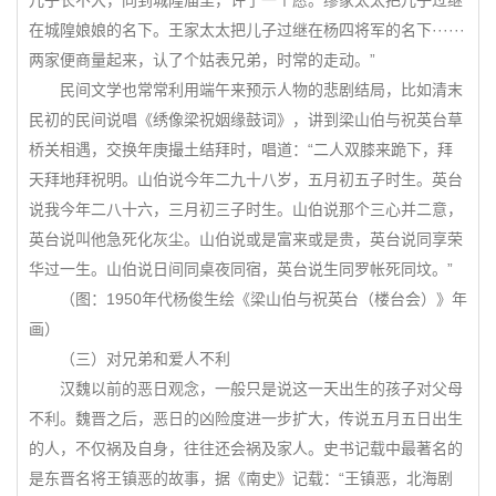
儿子长不大，同到城隍庙里，许了一个愿。缪家太太把儿子过继
在城隍娘娘的名下。王家太太把儿子过继在杨四将军的名下······
两家便商量起来，认了个姑表兄弟，时常的走动。”
民间文学也常常利用端午来预示人物的悲剧结局，比如清末
民初的民间说唱《绣像梁祝姻缘鼓词》，讲到梁山伯与祝英台草
桥关相遇，交换年庚撮土结拜时，唱道：“二人双膝来跪下，拜
天拜地拜祝明。山伯说今年二九十八岁，五月初五子时生。英台
说我今年二八十六，三月初三子时生。山伯说那个三心并二意，
英台说叫他急死化灰尘。山伯说或是富来或是贵，英台说同享荣
华过一生。山伯说日间同桌夜同宿，英台说生同罗帐死同坟。”
（图：1950年代杨俊生绘《梁山伯与祝英台（楼台会）》年
画）
（三）对兄弟和爱人不利
汉魏以前的恶日观念，一般只是说这一天出生的孩子对父母
不利。魏晋之后，恶日的凶险度进一步扩大，传说五月五日出生
的人，不仅祸及自身，往往还会祸及家人。史书记载中最著名的
是东晋名将王镇恶的故事，据《南史》记载：“王镇恶，北海剧