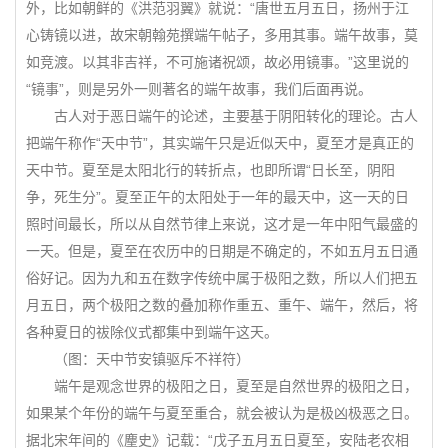
外，比如朝鲜的《洪范羽翼》就说：“唐世五月五日，扬州于江
心铸镜以进，故宋朝翰苑撰端午帖子，多用其事。端午故事，莫
如竞渡。以其非吉祥，不可施诸祝颂，故必用镜事。”这里说的
“镜事”，则是另外一则著名的端午故事，我们后面再说。
古人对于恶日端午的论述，主要基于阴阳转化的理论。古人
把端午称作“天中节”，其实端午只是近似天中，夏至才是真正的
天中节。夏至是太阳北行的转折点，也即所谓“日长至，阴阳
争，死生分”。夏至正午的太阳处于一年的最天中，这一天的日
照时间最长，所以从自然节律上来说，这才是一年中阳气最盛的
一天。但是，夏至在农历中的日期是不确定的，不如五月五日通
俗好记。因为九和五在数字传统中属于极阳之数，所以人们把五
月五日，两个极阳之数的叠加称作重五、重午、端午，然后，将
各种夏日的祓除仪式都集中到端午这天。
（图：天中节安镇驱斥不祥符）
端午是观念世界的极阳之日，夏至是自然世界的极阳之日，
如果某个年份的端午与夏至重合，就会被认为是极凶极恶之日。
据北宋年间的《麈史》记载：“戊子五月五日夏至，安陆老农相