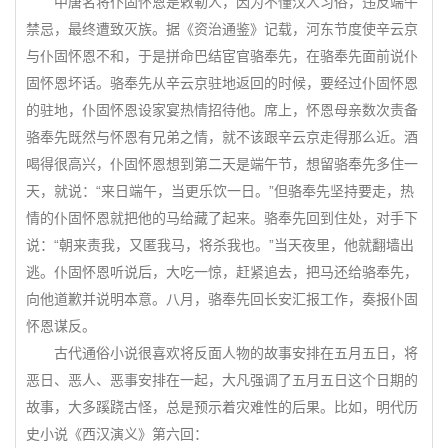
中唐名将仆固怀恩是敕勒人，因为不懂汉人习俗，违反端午
禁忌，最终遭致灭族。据《资治通鉴》记载，河东节度使辛云京
与仆固怀恩不和，于是拼命巴结宦官骆奉先，在骆奉先面前说仆
固怀恩坏话。骆奉先从辛云京驻地返回的时候，要经过仆固怀恩
的驻地，仆固怀恩设家宴热情招待他。席上，怀恩母亲数次责备
骆奉先既然与怀恩有兄弟之情，就不该跟辛云京走得那么近。酒
喝得很高兴，仆固怀恩想到第二天是端午节，想留骆奉先多住一
天，就说：“来日端午，当更乐饮一日。”但骆奉先坚持要走，热
情的仆固怀恩就把他的马给藏了起来。骆奉先回到住处，对手下
说：“朝来责我，又匿我马，将杀我也。”当天夜里，他就翻墙出
逃。仆固怀恩听说后，大吃一惊，赶紧追去，把马还给骆奉先，
向他道歉并说明本意。八月，骆奉先回长安汇报工作，奏报仆固
怀恩谋反。
古代通俗小说很喜欢将反面人物的故事安排在五月五日，将
恶日、恶人、恶事安排在一起，大凡强调了五月五日这个日期的
故事，大多蹊跷古怪，总是预示着灾难性的后果。比如，明代历
史小说《西汉演义》第六回：