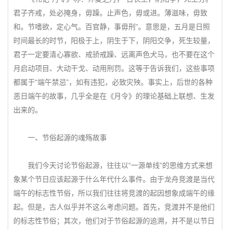
君子齐戒，处必掩身，毋躁。止声色，毋或进。薄滋味，毋致
和。节嗜欲，定心气。百官静，事毋刑”。意思是，五月是日照
时间最长的时节，阳极于上，阴生于下，阴阳交争，死生较量，
君子一定要清心寡欲、戒骄戒躁、远离声色犬马，也不要在这个
月启动项目、大动干戈、动用刑罚。这等于告诉我们，这些事项
都属于“端午禁忌”，如有违犯，必致灾殃。事实上，后世的各种
恶日端午的故事，几乎全是在《月令》的理论基础上联想、生发
出来的。
一、节俗起源的魂殇故事
我们今天讨论节俗起源，往往以“一源单线”的思维方式来想
象某个节日应该起源于什么年代什么事件。由于龙舟竞渡是当代
端午的标志性节俗，所以我们往往将竞渡的起因想象成端午的缘
起。但是，古人似乎并不这么考虑问题。首先，竞渡并不是他们
的标志性节俗；其次，他们对于节俗起源的追溯，并不是以节日