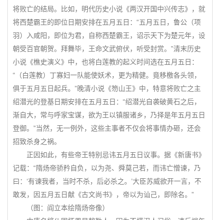
将败亡的结局。比如，明代历史小说《两汉开国中兴传志》，就
将西楚霸王的即位日期安排在五月五日：“五月五日，鲁公（项
羽）入咸阳，即位为君，自称西楚霸王，诏示天下为楚元年，设
朝受百官朝贺。拜舞毕，王命文武俯伏，听受封赏。”清末历史
小说《樵史演义》中，也将白莲教的起义时间选在五月五日：
“（白莲教）丁寡妇一队能使妖术，更为精健。竟移檄各头领，
俱于五月五日起兵。”晚清小说《笏山王》中，特意将败亡之主
绍潜光的登基日期安排在五月五日：“绍潜光自袭破黄石之后，
渐自大，常与呼家宝谋，欲为王以镇服诸乡，乃择是年五月五日
登御。”当然，无一例外，这些主事者不仅会将事情办砸，还会
招致杀身之祸。
正因如此，有些帝王特别忌讳五月五日议事。据《新唐书》
记载：“隋炀帝骄矜自负，以为尧、舜莫己若，而讳亡憎谏，乃
曰：‘有谏我者，当时不杀，后必杀之。’大臣苏威欲开一言，不
敢发，因五月五日献《古文尚书》，帝以为讪己，即除名。”
（图：阎立本绘隋炀帝像）