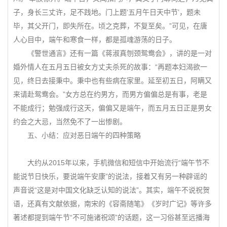
子，身长三丈许，足不践地。门上题‘五月午日天中节’，题未
毕，其父开门，即失所在。顷之克葬，不复至矣。”可见，在唐
人心目中，端午和寒食一样，都是孤魂游荡的日子。
《警世通言》还有一篇《蒋淑真刎颈鸳鸯会》，讲的是一对
婚外情人在五月五日被女方丈夫杀死的故事：“再题本妇渴欲一
见，终日去接秉中。秉中也有些病在家里。延至初五日，阿瞒又
来请赴鸳鸯会。”女方总在约男方，而男方偏偏总是有事，老是
不能成行；勉强成行这天，偏偏又是端午，而五月五日正是男女
约会之大忌，当然免不了一出惨剧。
五、小结：应对恶日端午的四种策略
大约从2015年以来，手机微信和短信中开始流行“端午节不
能说节日快乐，要说端午安康”的说法，接着又有另一种辟谣的
声音说“这是对中国文化缺乏认知的说法”。其实，端午不说祝贺
语，还真有文献依据，南宋的《容斋随笔》《岁时广记》等许多
著述都提到端午节“不可施诸祝颂”的话题，这一习俗甚至远播海