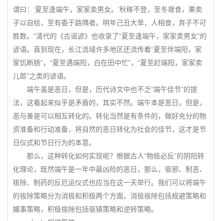
谓曰：‘夏至逢端午，家家卖男女。’秋稼不登，至冬艰食，果卖
子以自给，至有委于路隅者。明年己丑大旱，人相食，弃子不可
胜数。”清代的《古谣谚》也收录了“夏至逢端午，家家卖男女”的
谚语。直到现在，长江流域许多地区还流传着“夏至伴端阳，家
家饥断肠”，“夏至遇端阳，白在田中忙”，“夏至赶端阳，家家卖
儿郎”之类的谚语。
端午虽是恶日，但是，历代诗文中也不乏“端午佳节”的提
法，这看起来似乎是矛盾的，其实不然。端午本是恶日，但是，
恶与善是可以相互转化的。转化当然是有条件的，做好充分的物
资准备和行动准备，将自然的恶日转化为社会的佳节，这才是节
日仪式和节日行为的本意。
那么，这种转化如何实现呢？根据古人“物极必反”的阴阳转
化理论，既然端午是一年中最凶险的恶日，那么，驱邪、制恶、
祓除、制药的反厄运仪式也应当在这一天举行。我们可以将端午
的祓除策略分为消极和积极两个方面，消极祓除包括规避策略和
媚事策略，积极祓除包括驱镇策略和逆转策略。