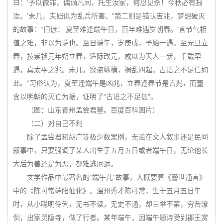
曰：‘予以微罪，偶谪凡间，托生汝家，何忍见杀！今秋必有报
汝。’未几，夫妇俱为乱兵所害。”第二则是错认吉兆，梦想破灭
的故事：“旧谚：‘夏至难逢端午日，百年难遇岁朝春。’言节气相
值之难，非以为瑞也。至日端午，岁庚戌，予始一遇。至元旦立
春，按崇祯元年朔立春，适际改元，咸以为天人一新，千载罕
遇，真太平之兆。未几，寇盗纵横，祸乱四起。古语之不足信如
此。”习俗认为，夏至逢端午是凶兆，立春逢春节是吉兆，而董
含以明朝的灭亡为据，证明了“古语之不足信”。
（图：山东青州孟尝君墓。百度百科图片）
（二）对自己不利
除了孟尝君和胡广等极少数案例，无论在文人叙事还是民间
叙事中，只要强调了某人出生于五月五日或者端午日，无论他长
大后为善还是为恶，都难逃厄运。
文学作品中最著名的“端午儿”故事，大概要算《警世通言》
中的《陈可常端阳仙化》。温州秀才陈可常，生于五月五日午
时，从小聪明伶俐，无书不读，无史不通，却三举不第，穷苦潦
倒，出家灵隐寺，做了行者。某年端午，因端午题诗受到郡王赏