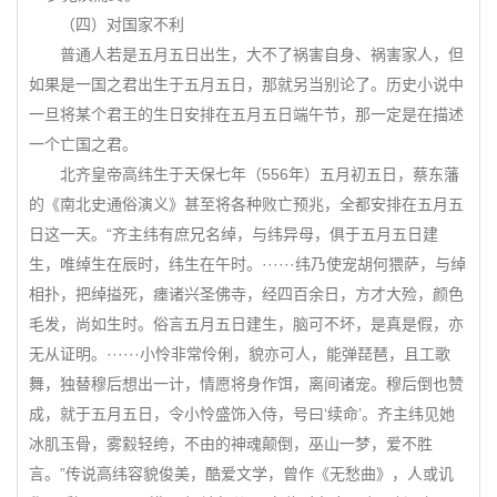
（四）对国家不利
普通人若是五月五日出生，大不了祸害自身、祸害家人，但
如果是一国之君出生于五月五日，那就另当别论了。历史小说中
一旦将某个君王的生日安排在五月五日端午节，那一定是在描述
一个亡国之君。
北齐皇帝高纬生于天保七年（556年）五月初五日，蔡东藩
的《南北史通俗演义》甚至将各种败亡预兆，全都安排在五月五
日这一天。“齐主纬有庶兄名绰，与纬异母，俱于五月五日建
生，唯绰生在辰时，纬生在午时。······纬乃使宠胡何猥萨，与绰
相扑，把绰搤死，瘗诸兴圣佛寺，经四百余日，方才大殓，颜色
毛发，尚如生时。俗言五月五日建生，脑可不坏，是真是假，亦
无从证明。······小怜非常伶俐，貌亦可人，能弹琵琶，且工歌
舞，独替穆后想出一计，情愿将身作饵，离间诸宠。穆后倒也赞
成，就于五月五日，令小怜盛饰入侍，号曰‘续命’。齐主纬见她
冰肌玉骨，雾縠轻绔，不由的神魂颠倒，巫山一梦，爱不胜
言。”传说高纬容貌俊美，酷爱文学，曾作《无愁曲》，人或讥