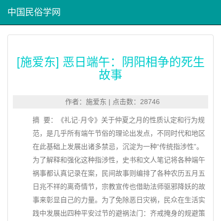
中国民俗学网
[施爱东] 恶日端午：阴阳相争的死生
故事
作者：施爱东 | 点击数：28746
摘 要：《礼记·月令》关于仲夏之月的性质认定和行为规
范，是几乎所有端午节俗的理论出发点，不同时代和地区
在此基础上发展出诸多禁忌，沉淀为一种“传统指涉性”。
为了解释和强化这种指涉性，史书和文人笔记将各种端午
祸事都认真记录在案，民间故事则编排了各种农历五月五
日兆不祥的离奇情节，宗教宣传也借助法师驱邪降妖的故
事来彰显自己的力量。为了免除恶日灾祸，民众在生活实
践中发展出四种平安过节的避祸法门：齐戒掩身的规避策