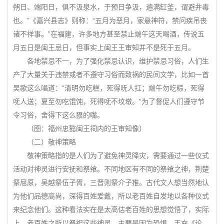
朔日、端阳日，俱不汲泉水，于预日争汲，遍满缸釜，谓避井毒
也。”《嘉兴县志》则称：“五月为恶月，家悬神符，禁问疾吊丧
诸不祥事。”在福建，许多地方甚至禁止端午这天喝酒，传说五
月五日是闽王忌日，但事实上闽王王审知并不是死于五月。
各地禁忌不一，为了强化禁忌认识，维护禁忌习俗，人们生
产了大量关于违禁或者不遵守习俗而致祸的民间文学，比如一首
吴歌这么唱道：“清明勿吃糕，死得呒人扛；端午勿吃粽，死得
呒人送；夏至勿吃馄饨，死得呒不坟墩。”为了督促人们遵守节
令习俗，舍得下这么狠的嘴。
（图：福州忠懿闽王祠内的王审知像）
（二）敬神策略
敬神策略指的是人们为了避免神灵降灾，需要通过一些仪式
活动对神灵进行安抚和祭飨。不同地区有不同的祭飨之神，荆楚
祭屈原，吴越祭伍子胥，三晋则祭介子推。古代文人想当然地认
为他们品德高尚，深得百姓爱戴，所以老百姓自发地以各种仪式
来纪念他们。这种看法实在是太高估老百姓的思想觉悟了，实际
上，老百姓之所以祭祀这些神灵，主要是因为恐惧。王充《论