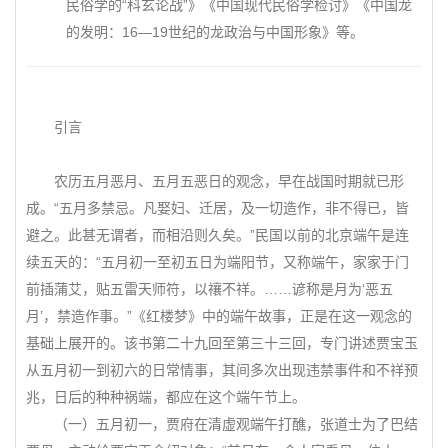
民俗学的“科玄论战”》《中国现代民俗学检讨》《中国龙
的发明：16—19世纪的龙政治与中国形象》等。
引言
农历五月恶月、五月五恶日的观念，早在战国时期就已形
成。“五月多禁忌。凡娶妇、迁居，及一切造作，非不得已，皆
避之。此甚无谓者，而相沿则久矣。”民国以前的北京端午是连
续五天的：“五月初一至初五日为端阳节，又称端午，家家于门
前插蒲艾，贴五雷天师符，以禳不祥。……谚称是月为‘恶五
月’，禁造作事。”《红楼梦》中的端午故事，正是在这一观念的
基础上展开的。该书第二十九回至第三十三回，专门讲述贾宝玉
从五月初一到初六的日常情事，其间多次出现违禁事件和不祥预
兆，日后的种种祸端，都应在这个端午节上。
（一）五月初一，贾府在清虚观端午打醮，张道士为了巴结