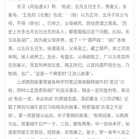
东汉《风俗通义》称：“俗说：五月五日生子，男害父，女
害母。”王充的《论衡》也说：“（俗）以为正月、五月子杀父与
母，不得（举也）。已举之，父母祸死，则信而谓之真矣。”历
史上许多五月五日出生的名人，都曾面临过这个问题。比如，东
汉名臣胡广，因为被父母弃养，成了一个“葫芦娃”：“胡广本姓
黄，以五月五日生，俗谓恶月，父母恶之，藏之葫芦，弃之河流
岸侧。居人收养之。及长，有盛名，父母欲取之，广以为背其所
生则害义，背其所养则忘恩，两无所归；以其托葫芦而生也，乃
姓胡，名广。”这是一个典型的“江流儿故事”。
上述两则故事常被各种岁时笔记用来解释端午的“恶日”习
俗，同时以孟尝君和胡广的显达事实，暗含一定的批判性，表达
出“有此一说，未必如此”的质疑态度。清初董含《三冈识略》记
载了两则与端午恶日习俗相关的故事，特意强调“古语之不足
信”。第一则是错认凶兆，杀子惹祸的故事：“有杨冠者，以肩舆
为业。其妻端午日产一子，三目，额有两角，中一目尚未开，如
道家所塑王灵官状。冠惊骇，杀而瘗之。是夕，梦一金甲人诉之