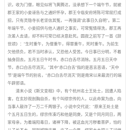
识，收为门僧，眼见似将飞黄腾达，没承想下一个端午节，就被
郡王家的小妾诬告与之通奸怀孕，郡王令临安府将陈可常屈打成
招，只有灵隐寺长老坚信其冤，一再强调“此事日久自明”。第二
年端午节，小妾招供与他人通奸之事实，可常冤情得洗，郡王再
次差人去请，却不料可常已经决意赴死。圆寂之前写了一首《辞
世颂》：“生时重午，为僧重午，得罪重午，死时重午。为前生
欠他债负，若不当时承认，又恐他人受苦。今日事已分明，不着
抽身回去。五月五日午时书，赤口白舌尽消除。五月五日天中
节，赤口白舌尽消灭。”其中“赤口白舌”指的是恶言恶语，“天中
节”是端午节的别名，“赤口白舌尽消灭”则是南宋以来最流行的端
午辟邪语。
清末小说《斯文变相》中，有个杭州名士王处士，因遭人陷
害，在玄妙观剖胸自杀，有个叫缪宗传的人，以此命案为由，向
当事人敲诈了一万二千两银子。小说中交代说：“原来王处士是
个五月五日生的，缪宗传凑巧和他是同庚，又是个同月同日，两
家母亲，为着端阳毒日，诸神下降，被这血光污秽着菩萨，怕的