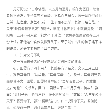
元好问说：“古今俗忌，以五月为恶月，端午为恶日，赴官
者顿不敢发，生子者弃不敢举。不幸而与祸会，故一切以俗忌为
当然，赴官后，期盖不足计，生子而不之举，其祸可胜言哉。”
关于“赴官者顿不敢发”的说法，早在《北齐书》中就曾提及：“阴
阳书，五月不可入官，犯之卒于其位。”意思是如果官员在五月
份上任，那他这个官位就做到头了。至于端午出生的孩子兆不祥
的说法，矛头主要指向了四个方向。
（一）对父母不利
这一方面最著名的例子就是孟尝君田文的故事：
初，田婴有子四十余人，其贱妾有子名文，文以五月五日
生。婴告其母曰：“勿举也。”其母窃举生之。及长，其母因兄弟
而见其子文于田婴。田婴怒其母曰：“吾令若去此子，而敢生
之，何也？”文顿首，因曰：“君所以不举五月子者，何故？”婴
曰：“五月子者，长与户齐，将不利其父母。”文曰：“人生受命于
天乎？将受命于户邪？”婴默然。文曰：“必受命于天，君何忧
焉。必受命于户，则可高其户耳，谁能至者！”