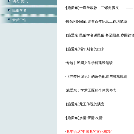
动态·资讯
·
[施爱东]一螺坐敦敦，二螺走脚皮……—
民俗学者
会员中心
·
顾颉刚妙峰山调查百年纪念工作坊笔谈
·
[施爱东]民俗学者说民俗 冬至阳生 岁回律
·
[施爱东]端午别名的由来
·
专题║ 民间文学学科建设笔谈
·
《寻梦环游记》的角色配置与游戏规则
·
施爱东：学术工匠的个体民俗志
·
[施爱东]龙王传说的演变
·
[施爱东]乡情 亲情 友情
·
龙年说龙“中国龙的文化阐释”