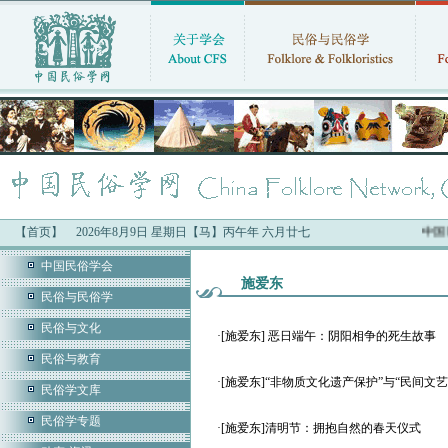
【首页】
2026年8月9日 星期日【马】丙午年 六月廿七
中国民
中国民俗学会
施爱东
民俗与民俗学
民俗与文化
·
[施爱东] 恶日端午：阴阳相争的死生故事
民俗与教育
·
[施爱东]“非物质文化遗产保护”与“民间文
民俗学文库
民俗学专题
·
[施爱东]清明节：拥抱自然的春天仪式