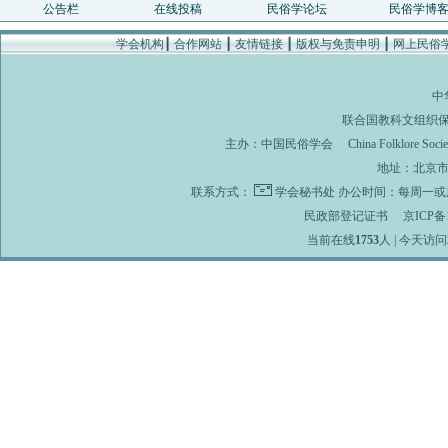
公告栏
在线投稿
民俗学论坛
民俗学博
学会机构
┃
合作网站
┃
友情链接
┃
版权与免责申明
┃
网上民俗
中
联合国教科文组织
主办：
中国民俗学会
China Folklore Soci
地址：北京市海
联系方式：
学会秘书处
办公时间：每周一或周
民政部登记证书
京ICP备1
当前在线
1753
人 | 今天访问