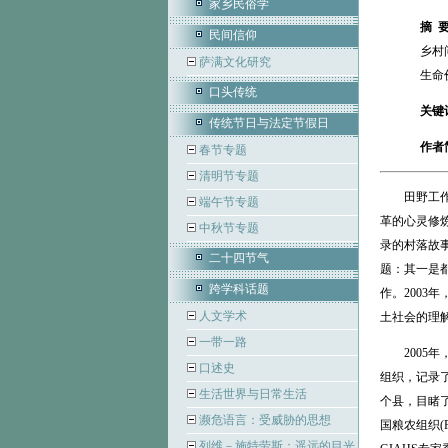
家乡民俗学
摘 
民间信仰
乡村
萨满文化研究
生命
口头传统
关键
传统节日与法定节假日
作者
春节专题
清明节专题
田野工作是
端午节专题
革的心灵修炼
中秋节专题
录的村落故
二十四节气
题：其一是
跨学科话题
作。2003
人文学术
土社会的理
一带一路
2005年
口述史
组织，记录了
生活世界与日常生活
个县，目睹了
濒危语言：受威胁的思想
国粮农组织(FA
列维－施特劳斯：遥远的目光