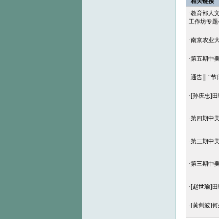
相关链接
·
教育部人文
工作坊专题
·
南京农业大
·
第五期中美
·
通告║ “
·
[孙庆忠]
·
第四期中美
·
第三期中美
·
第三期中
·
[赵世瑜]
·
[黄剑波]