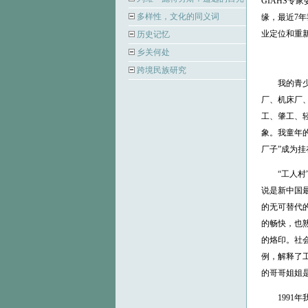
GIAHS专
多样性，文化的同义词
缘，最近7
业定位和重
历史记忆
乡关何处
跨境民族研究
我的青少年
厂、机床厂
工、肇工、
象。我童年
厂子”成为
“工人村”始
说是新中国
的无可替代
的畅快，也
的烙印。社会
例，解释了
的哥哥姐姐
1991年