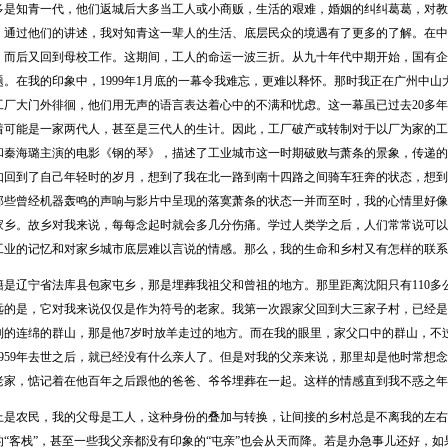
多是知青一代，他们返城后大多当工人或小商贩，生活的艰难，婚姻的纠纠葛葛，对教
。通过他们的讲述，我对知青这一辈人的生活、底层民众的境遇有了更多的了解。在中
，而后又回到母校工作。这期间，工人的命运一波三折。从九十年代中期开始，国有企
题。在我的印象中，1999年1月底的一幕令我难忘，更难以释怀。那时我正在广州中
工厂大门外徘徊，他们用无声的语言表达着心中的不满和忧虑。这一幕虽已过去20多
着可能是一家两代人，甚至是三代人的生计。因此，工厂破产或转制对于以厂为家的工人
和秦海璐主演的电影《钢的琴》，描述了工业城市这一时期破败与萧条的景象，传递的
如回到了自己年轻时的岁月，想到了我在北一路到南十四路之间骑车狂奔的状态，想到
那些曾经机器轰鸣的声响与影片中呈现的落寞萧条的状态一并而至时，我的心情里好像
家乡。故乡对我来说，每每念起时就会多几分伤痛。学过人类学之后，人们常常说可以
工业的记忆和对家乡城市底层难以言说的情感。那么，我的生命和乡村又有怎样的联系
辽宁省法库县包家屯乡，那是埋葬我祖父和曾祖的地方。那里距离沈阳只有110多
远的是，它对我来说仅仅是作为符号的老家。我第一次跟家父回到大三家子村，已经是1
到的连绵的群山，那是他7岁时放羊走过的地方。而在我的眼里，家父口中的群山，不
959年去世之后，就已经没有什么亲人了。但是对我的父亲来说，那里却是他时常想念的
老家，惦记着在他百年之后跟他的爸爸、爷爷埋葬在一起。这样的情感直到我不惑之年
农民，我的父母是工人，这种身份的叠加与转换，让间接的乡村总是不离我的左右
的“客栈”，甚至一些我父亲都没有印象的“屯亲”也会从天而降。若是办急事儿还好，