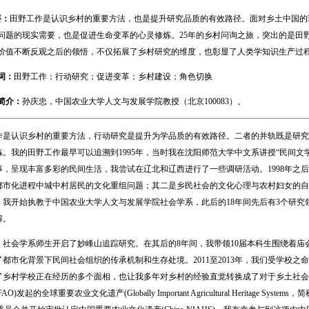
要：
田野工作是认识乡村的重要方法，也是提升研究品质的有效路径。面对乡土中国的
问题的现实需要，也是促进生命变革的心灵修炼。25年的乡村问询之旅，突出的是田
价值不断反观之后的领悟，不仅拓展了乡村研究的维度，也彰显了人类学知识生产过
词：
田野工作；行动研究；促进变革；乡村建设；角色切换
简介：
孙庆忠，中国农业大学人文与发展学院教授（北京100083）。
认识乡村的重要方法，行动研究是提升为学品质的有效路径。二者的并轨既是研究
。我的田野工作最早可以追溯到1995年，当时我在沈阳师范大学中文系讲授“民间文学
事，呈现丰富多彩的民间生活，我尝试在辽北和辽西进行了一些调研活动。1998年之
都市化进程中城中村居民的文化重组问题；其二是乡民社会的文化心理与农村妇女的自
年，我开始执教于中国农业大学人文与发展学院社会学系，此后的18年间先后有3个研
解。
，社会学系师生开启了妙峰山追踪研究。在其后的8年间，我带领10届本科生围绕着庙
都市化背景下民间社会组织的传承机制和生存处境。2011至2013年，我们受学校之
乡村学校正在经历的多个面相，也让我多年对乡村的经验直觉转换成了对于乡土社会的理
O)发起的全球重要农业文化遗产(Globally Important Agricultural Heritage S