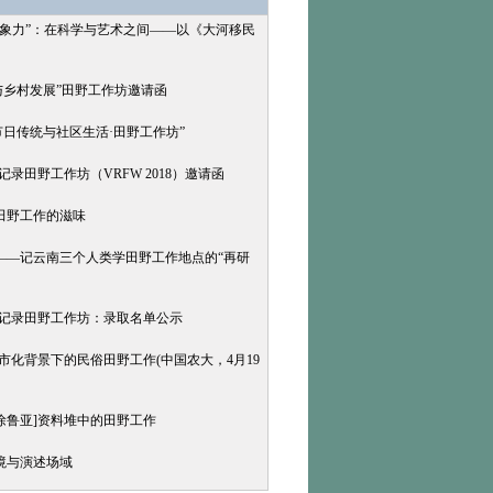
想象力”：在科学与艺术之间——以《大河移民
与乡村发展”田野工作坊邀请函
节日传统与社区生活·田野工作坊”
录田野工作坊（VRFW 2018）邀请函
与田野工作的滋味
思——记云南三个人类学田野工作地点的“再研
记录田野工作坊：录取名单公示
市化背景下的民俗田野工作(中国农大，4月19
徐鲁亚]资料堆中的田野工作
境与演述场域