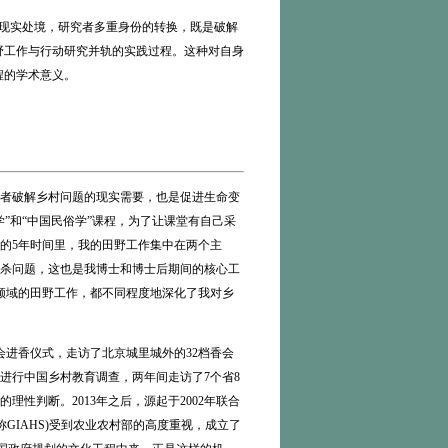
现实处境，研究者多重身份的转换，既是破解
野工作与行动研究并轨的实践过程。这种对自身
程的学术意义。
者破解乡村问题的现实需要，也是促进生命变
”和“中国民俗学”课程，为了让课堂有自己采
后的5年时间里，我的田野工作集中在两个主
杀问题，这也是我博士和博士后期间的核心工
究领域的田野工作，都不同程度地深化了我对乡
会进香仪式，走访了北京城里城外的32档香会
命进行中国乡村教育调查，两年间走访了7个省8
性判断。2013年之后，源起于2002年联合
ystems，简称GIAHS)受到农业农村部的高度重视，成立了