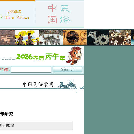
字叙事”研讨会在京召开
·中国民俗学会第十一届代表大会暨2026年年会征文启事
·
行动研究
数：19264