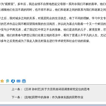
作为“观察室”。多年后，我总会情不自禁地想起父母那一系列令我们不解的善举。他
在感慨他们生活不易的同时，也不得不承认，他们和老家之间的联系与我们和老家之间
后，我对城乡之间的关系，对底层民众的生活状态，有了不同的理解。学习中文专
家的艺术作品让我不断回望我有限的生活阅历，并以此为基点勾勒着一个又一个鲜活的
少安与少平两兄弟，成了我记忆中挥之不去的形象。他们是农民的儿子，家境贫寒，尽
屈服。他们的青春与梦想让我们在黄土地的苍凉中，看到了普通人不平凡的人生。尤记
20多年之后竟然成为了我走入陕北村落去进行学术研究和社会行动的前缘。
上一条： ·
[王祥 孙剑艺]关于方言民俗词语调查研究定位的思考
下一条： ·
[彭牧]田野中的身体：作为身体实践的田野作业