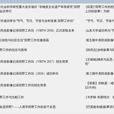
社会科学研究重大攻关项目 “非物质文化遗产审美研究”田野
·
[应星]“田野工作的
会议举行
上访的故事》为例
学成功举办“节气、节日、节俗与乡村发展·田野工作坊”
·
“节气、节日、节俗
民俗影像记录田野工作坊（VRFW 2018）正式录取名单
·
山东大学成功举办“
节日传统与社区生活”田野工作坊邀请函
·
第五期中美民俗影像记
田野工作的信念与真情
·
[孙庆忠]乡村叙事
·
[王铭铭]继承与反
民俗影像记录田野工作坊（VRFW 2017）招生简章
究”
民俗影像记录田野工作坊（2016）成功举办
·
第三期中美民俗影像
·
【讲座】刘铁梁：城
美民俗影像记录田野工作坊招生简章
日19:00)
田野工作与文献工作
·
[卡罗林·布莱特尔 
何处是田野?——人类学田野工作的若干反思
·
[巴莫曲布嫫]叙事语