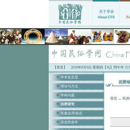
【首页】
2026年8月6日 星期四【马】丙午年 
学术史反思
田野
理论与方法
学科问题
首页
→
民俗
田野研究
民族志/民俗志
历史民俗学