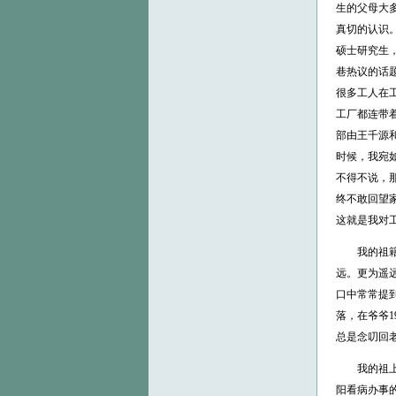
生的父母大
真切的认识
硕士研究生
巷热议的话
很多工人在
工厂都连带
部由王千源
时候，我宛
不得不说，
终不敢回望
这就是我对
我的祖籍是
远。更为遥
口中常常提
落，在爷爷1
总是念叨回
我的祖上是
阳看病办事