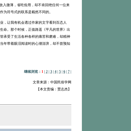
们收入微薄，省吃俭用，却不肯回绝任何一位来
作为符号式的联系是截然不同的。
业，让我有机会透过作家的文字看到百态人
生命。那个时候，正值路遥《平凡的世界》出
管承受了生活各种各样的痛苦和磨难，却精神
当年带着眼泪阅读时的心潮澎湃，却不曾预知
继续浏览：
1
|
2
|
3
|
4
|
5
|
6
|
7
|
文章来源：中国民俗学网
【本文责编：贾志杰】