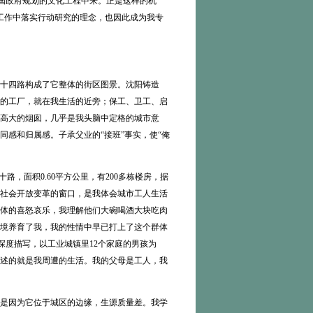
项由中国政府规划的文化工程中来。正是这样的机
工作中落实行动研究的理念，也因此成为我专
十四路构成了它整体的街区图景。沈阳铸造
的工厂，就在我生活的近旁；保工、卫工、启
高大的烟囱，几乎是我头脑中定格的城市意
感和归属感。子承父业的“接班”事实，使“俺
，面积0.60平方公里，有200多栋楼房，据
社会开放变革的窗口，是我体会城市工人生活
体的喜怒哀乐，我理解他们大碗喝酒大块吃肉
境养育了我，我的性情中早已打上了这个群体
志的深度描写，以工业城镇里12个家庭的男孩为
述的就是我周遭的生活。我的父母是工人，我
是因为它位于城区的边缘，生源质量差。我学