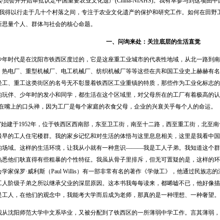
家委员会并开始审批认定中国重要农业文化遗产(China-NIAHS)。我有幸参与到这
年我得以行走于几十个村落之间，专注于农业文化遗产的保护和研究工作。如何在田野
新思量个人、群体与社会的核心命题。
一、问询来处：关注底层的生活直觉
时代是在沈阳市铁西区度过的，它是这座重工业城市的代表性地域，从北一路到南
、热电厂、重型机械厂、电工机械厂、纺织机械厂等等这些在共和国工业史上赫赫有名
轻工、重工这类街区的名号无不彰显着铁西区工业重镇的特质，那些作为工业化标志的
的玩伴、少年时的发小和同学，都生活在这个区域里，对父母所在的工厂有着极高的认同
挂在嘴上的口头禅，因为工厂是每个家庭的衣食父母，企业的兴衰关乎每个人的命运。
建于1952年，位于铁西区西南部，东至卫工街，南至十二路，西至重工街，北至南十路
最早的工人住宅楼群。我的家乡记忆和对生活的体悟与这里息息相关，这里是我看中国
的场域。这样的生活环境，让我从小就有一种意识———我是工人子弟。我知道这个群
熟悉他们耿直得有些粗暴的个性特征。我虽从骨子里排斥，但无可置疑的是，这样的环
学家保罗·威利斯（Paul Willis）有一部非常有名的著作《学做工》，他通过民族
工人阶级子弟之所以继承父业的深层原因。这本书我每每读来，都唏嘘不已，他好像描
是工人，在他们的观念中，我能考大学而后成为老师，那真的是一种理想、一种奢望。
我从沈阳师范大学中文系毕业，又被分配到了铁西区的一所薄弱中学工作。言其薄弱，