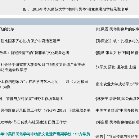
下一条： ·
2016年华东师范大学“性别与民俗”研究生暑期学校录取名单
高飞的比尔
·
[张凤霞]民俗影像片的叙
加勒比国家齐心协力保护非裔活态遗产
·
[孙庆忠]并轨：扎根乡村
在放羊：新冠疫情下的“替罪羊”文化现象思考
·
[熊迅 张举文 孙正国] 
社会科学研究重大攻关项目 “非物质文化遗产审美研
·
张举文 莎伦·谢尔曼 主
作坊专题会议举行
田野工作的想象力”：在科学与艺术之间——以《大河移民
·
南京农业大学成功举办“节
》为例
日、节俗与乡村发展”田野工作坊邀请函
·
[林安宁 唐培旭]师公面
民俗影像记录田野工作坊（VRFW 2018）正式录取名单
·
中美学者对话“中国多民族
功举办“节日传统与社区生活·田野工作坊”
·
[邓启耀]民俗影像拍摄的
018年中美日民俗学与非物质文化遗产暑期学校：中方学员
·
通告║ “节日传统与社区