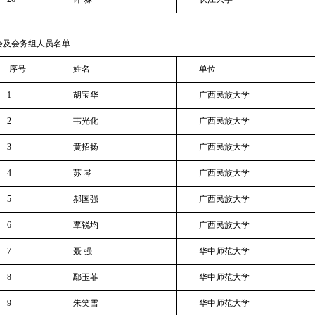
：
会务组人员名单
序号
姓名
单位
1
胡宝华
广西民族大学
2
韦光化
广西民族大学
3
黄招扬
广西民族大学
4
苏
琴
广西民族大学
5
郝国强
广西民族大学
6
覃锐均
广西民族大学
7
聂
强
华中师范大学
8
鄢玉菲
华中师范大学
9
朱笑雪
华中师范大学