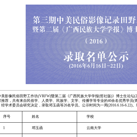
中美影像民俗田野工作坊
(VRFW)
暨第二届《广西民族大学学报
(
哲社版
)
》博士生论坛
(
家推荐，共有来自民俗学、人类学、民族学、文学、传播学等专业的
40
余名优秀学员
(
，经学术委员会研究决定，录取邓玉函等
26
名学员。公示时间为一周
(2016.6.16-6.22)
。
序号
姓名
学校
1
邓玉函
云南大学