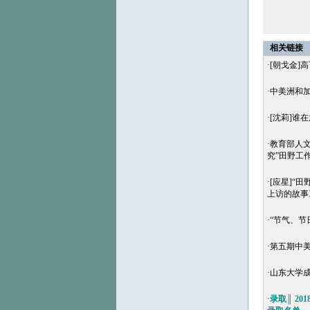
相关链接
·
[朝戈金]
·
中美洲和
·
[沈莉]谁
·
教育部人文
究”田野工
·
[应星]“
上访的故事
·
“节气、节
·
第五期中美
·
山东大学成
·
录取║ 2