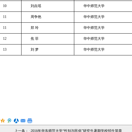
10
刘垚瑶
华中师范大学
11
周争艳
华中师范大学
11
郑
玲
华中师范大学
12
焦
菲
华中师范大学
13
刘
梦
华中师范大学
上一条： ·
2016年华东师范大学“性别与民俗”研究生暑期学校招生简章