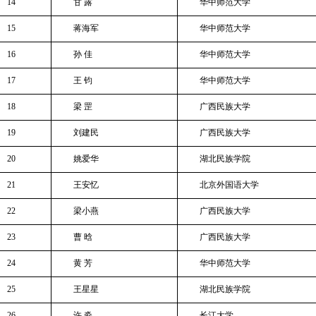
14
甘
露
华中师范大学
15
蒋海军
华中师范大学
16
孙
佳
华中师范大学
17
王
钧
华中师范大学
18
梁
罡
广西民族大学
19
刘建民
广西民族大学
20
姚爱华
湖北民族学院
21
王安忆
北京外国语大学
22
梁小燕
广西民族大学
23
曹
晗
广西民族大学
24
黄
芳
华中师范大学
25
王星星
湖北民族学院
26
许
淼
长江大学