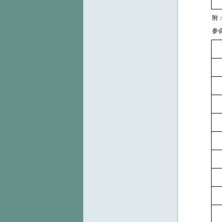
附
参会及