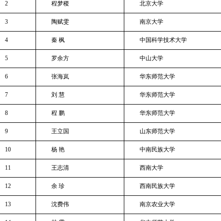
2
程梦稷
北京大学
3
陶赋雯
南京大学
4
秦
枫
中国科学技术大学
5
罗余方
中山大学
6
张海岚
华东师范大学
7
刘
慧
华东师范大学
8
程
鹏
华东师范大学
9
王立国
山东师范大学
10
杨
艳
中南民族大学
11
王志清
西南大学
12
余
珍
西南民族大学
13
沈费伟
南京农业大学